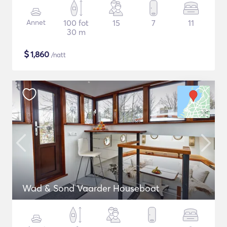
Annet
100 fot
15
7
11
30 m
$
1,860
/natt
Wad & Sond Vaarder Houseboat