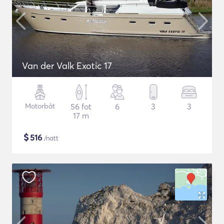
Van der Valk Exotic 17
Motorbåt
56 fot
6
3
3
17 m
$
516
/natt