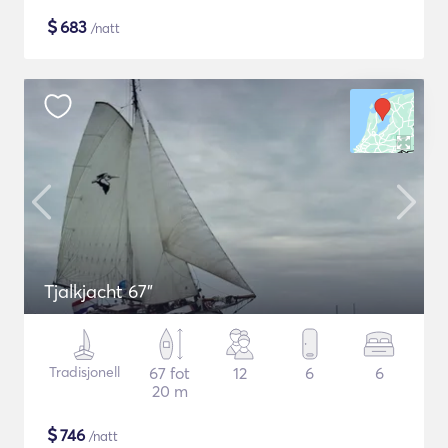
$
683
/natt
Tjalkjacht 67"
Tradisjonell
67 fot
12
6
6
20 m
$
746
/natt