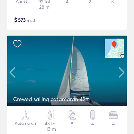
Annet
92 fot
4
2
3
28 m
$
573
/natt
Crewed sailing catamaran 42ft
Katamaran
43 fot
8
4
4
13 m