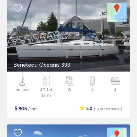
Beneteau Oceanis 393
Seilbåt
40 fot
6
3
4
12 m
$
805
5.0
/natt
(19
vurderinger
)