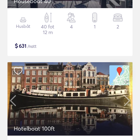
Houseboat 40
Husbåt
40 fot
4
1
2
12 m
$
631
/natt
Hotelboat 100ft