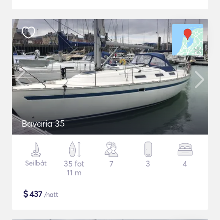
Bavaria 35
Seilbåt
35 fot
7
3
4
11 m
$
437
/natt