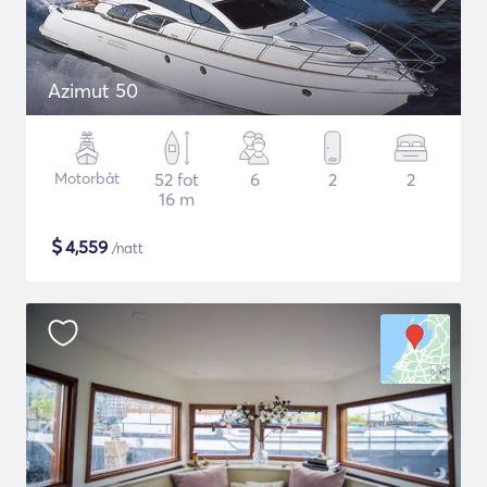
Azimut 50
Motorbåt
52 fot
6
2
2
16 m
$
4,559
/natt