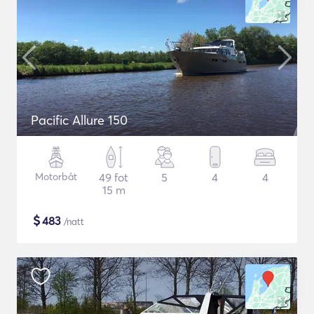
Pacific Allure 150
Motorbåt
49 fot
5
4
4
15 m
$
483
/natt