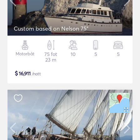
Custom based on Nelson 75"
Motorbåt
75 fot
10
5
5
23 m
$
16,911
/natt