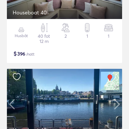
Houseboat 40
Husbåt
40 fot
2
1
1
12 m
$
396
/natt