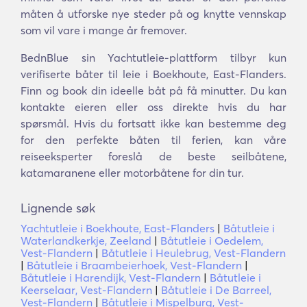
måten å utforske nye steder på og knytte vennskap
som vil vare i mange år fremover.
BednBlue sin Yachtutleie-plattform tilbyr kun
verifiserte båter til leie i Boekhoute, East-Flanders.
Finn og book din ideelle båt på få minutter. Du kan
kontakte eieren eller oss direkte hvis du har
spørsmål. Hvis du fortsatt ikke kan bestemme deg
for den perfekte båten til ferien, kan våre
reiseeksperter foreslå de beste seilbåtene,
katamaranene eller motorbåtene for din tur.
Lignende søk
Yachtutleie i Boekhoute, East-Flanders
|
Båtutleie i
Waterlandkerkje, Zeeland
|
Båtutleie i Oedelem,
Vest-Flandern
|
Båtutleie i Heulebrug, Vest-Flandern
|
Båtutleie i Braambeierhoek, Vest-Flandern
|
Båtutleie i Harendijk, Vest-Flandern
|
Båtutleie i
Keerselaar, Vest-Flandern
|
Båtutleie i De Barreel,
Vest-Flandern
|
Båtutleie i Mispelburg, Vest-