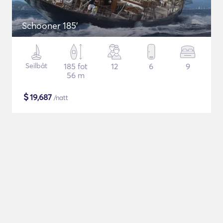
Schooner 185'
Seilbåt
185 fot
12
6
9
56 m
$
19,687
/natt