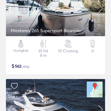
Monterey 265 Supersport Bowrider
Hurtigbåt
25 fot
10 Cruising
0
8 m
$
562
/dag