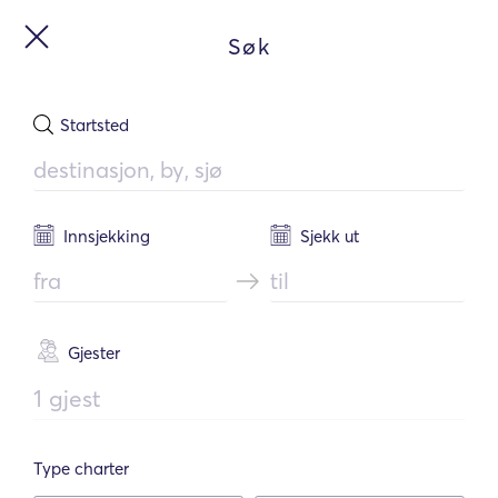
Last ned appen
×
BRUK APPEN
Søk
Bestill raskere og enklere
Startsted
Søk
Innsjekking
Sjekk ut
Prisen inkluderer alltid mannskapet.
Gjester
1 gjest
Type charter