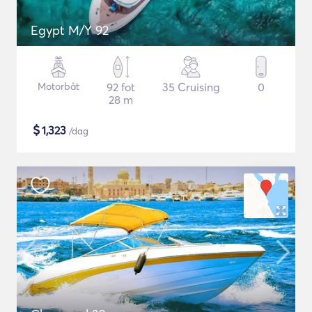
Egypt M/Y 92
Motorbåt
92 fot
35 Cruising
0
28 m
$
1,323
/dag