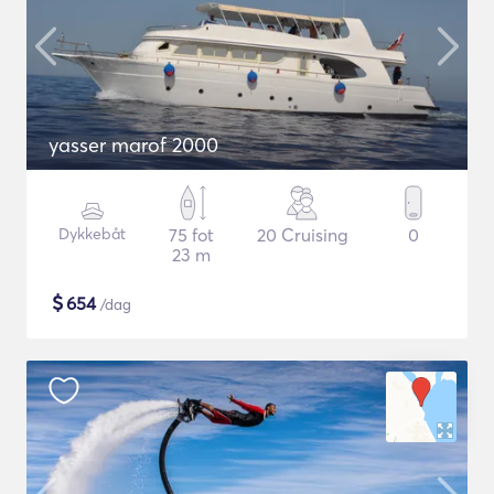
yasser marof 2000
Dykkebåt
75 fot
20 Cruising
0
23 m
$
654
/dag