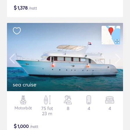
$
1,378
/natt
sea cruise
Motorbåt
75 fot
8
4
4
23 m
$
1,000
/natt