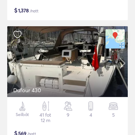
$
1,378
/natt
Dufour 430
Seilbåt
41 fot
9
4
5
12 m
$
569
/natt