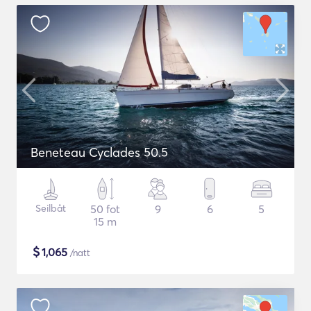
Beneteau Cyclades 50.5
Seilbåt
50 fot
9
6
5
15 m
$
1,065
/natt