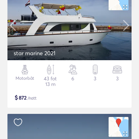
star marine 2021
Motorbåt
43 fot
6
3
3
13 m
$
872
/natt