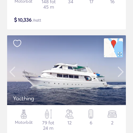
Motorbåt
148 fot
34
17
16
45 m
$
10,336
/natt
Yacthing
Motorbåt
79 fot
12
6
2
24 m