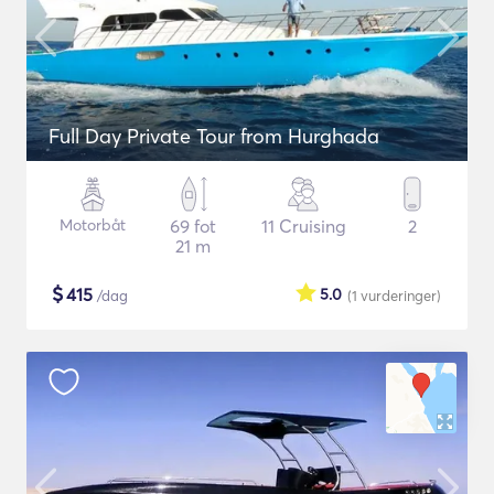
Full Day Private Tour from Hurghada
Motorbåt
69 fot
11 Cruising
2
21 m
$
415
5.0
/dag
(1
vurderinger
)