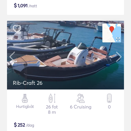
$
1,091
/natt
Rib-Craft 26
Hurtigbåt
26 fot
6 Cruising
0
8 m
$
252
/dag