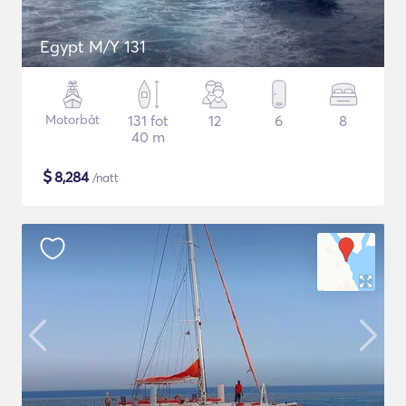
Egypt M/Y 131
Motorbåt
131 fot
12
6
8
40 m
$
8,284
/natt