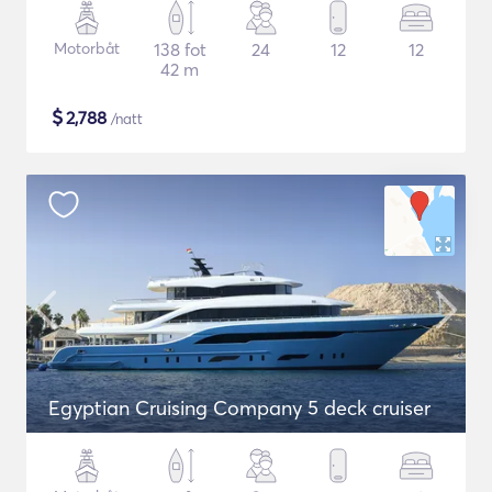
Motorbåt
138 fot
24
12
12
42 m
$
2,788
/natt
Egyptian Cruising Company 5 deck cruiser