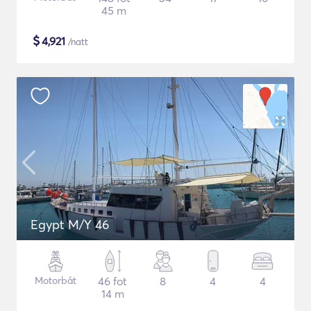
45 m
$
4,921
/natt
Egypt M/Y 46
Motorbåt
46 fot
8
4
4
14 m