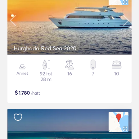
Hurghada Red Sea 2020
Annet
92 fot
16
7
10
28 m
$
1,780
/natt