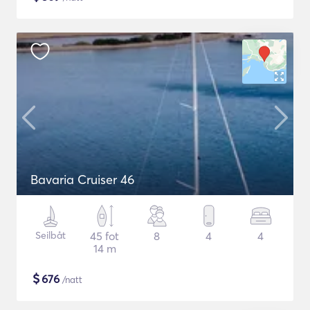
Bavaria Cruiser 46
Seilbåt
45 fot
8
4
4
14 m
$
676
/natt