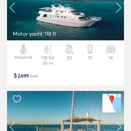
Motor yacht 118 ft
Motorbåt
118 fot
20
10
14
36 m
$
2,699
/natt