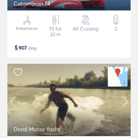
Catamaran 74
Katamaran
73 fot
40 Cruising
2
22 m
$
907
/dag
Doral Motor Yacht