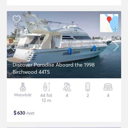
Discover Paradise Aboard the 1998
Birchwood 44TS
Motorbåt
44 fot
4
2
4
13 m
$
630
/natt