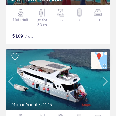
Motorbåt
98 fot
16
7
10
30 m
$
1,091
/natt
Motor Yacht CM 19