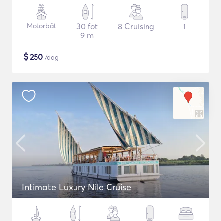
Motorbåt
30 fot
8 Cruising
1
9 m
$
250
/dag
Intimate Luxury Nile Cruise