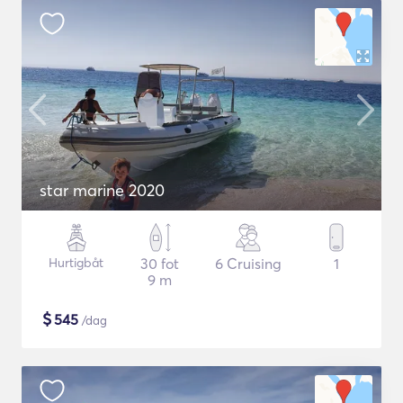
star marine 2020
Hurtigbåt
30 fot
6 Cruising
1
9 m
$
545
/dag