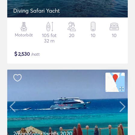
Diving Safari Yacht
Motorbåt
105 fot
20
10
10
32 m
$
2,530
/natt
2manMotorYachts 2020