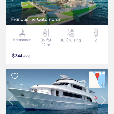
Franqueline Catamaran
Katamaran
39 fot
10 Cruising
2
12 m
$
344
/dag