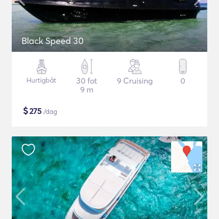
Black Speed 30
Hurtigbåt
30 fot
9 Cruising
0
9 m
$
275
/dag