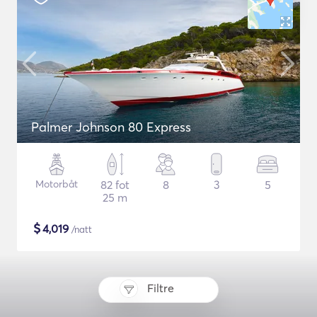
Palmer Johnson 80 Express
Motorbåt
82 fot
8
3
5
25 m
$
4,019
/natt
Filtre