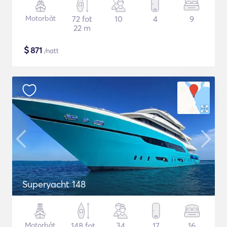
Motorbåt
72 fot
10
4
9
22 m
$
871
/natt
Superyacht 148
Motorbåt
148 fot
34
17
16