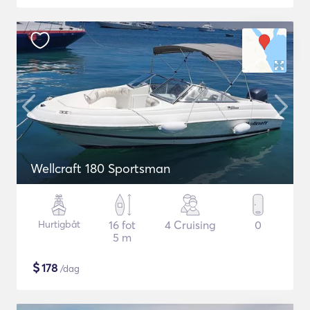
Wellcraft 180 Sportsman
Hurtigbåt
16 fot
4 Cruising
0
5 m
$
178
/dag