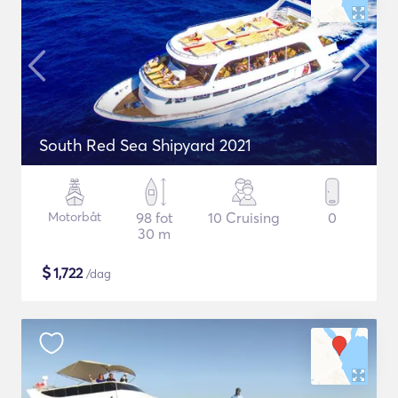
South Red Sea Shipyard 2021
Motorbåt
98 fot
10 Cruising
0
30 m
$
1,722
/dag