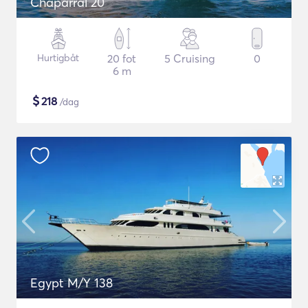
Chaparral 20
Hurtigbåt
20 fot
5 Cruising
0
6 m
$
218
/dag
Egypt M/Y 138