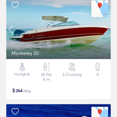
Monterey 20
Hurtigbåt
20 fot
5 Cruising
0
6 m
$
264
/dag