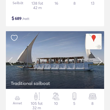
Seilbåt
138 fot
16
8
13
42 m
$
689
/natt
Traditional sailboat
Annet
105 fot
10
5
8
32 m