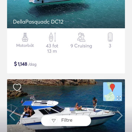
DellaPasquadc DC12
Motorbåt
43 fot
9 Cruising
3
13 m
$
1,148
/dag
Filtre