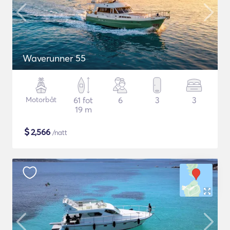
Waverunner 55
Motorbåt
61 fot
6
3
3
19 m
$
2,566
/natt