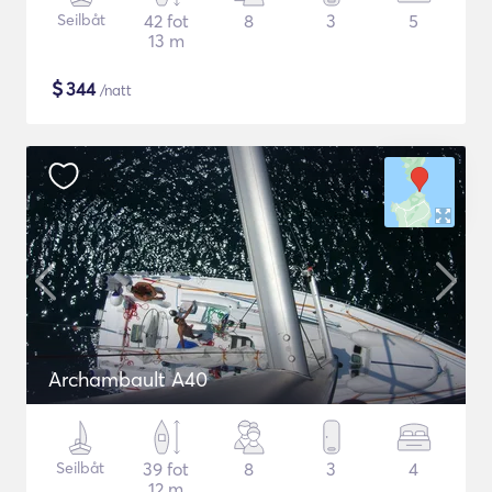
Seilbåt
42 fot
8
3
5
13 m
$
344
/natt
Archambault A40
Seilbåt
39 fot
8
3
4
12 m