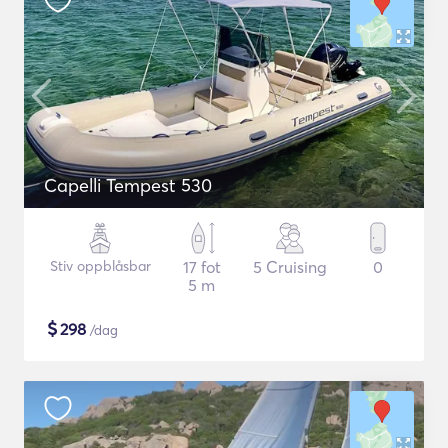
Capelli Tempest 530
Stiv oppblåsbar
17 fot
5 Cruising
0
5 m
$
298
/dag