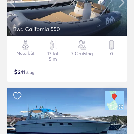
Bwa California 550
Motorbåt
17 fot
7 Cruising
0
5 m
$
241
/dag