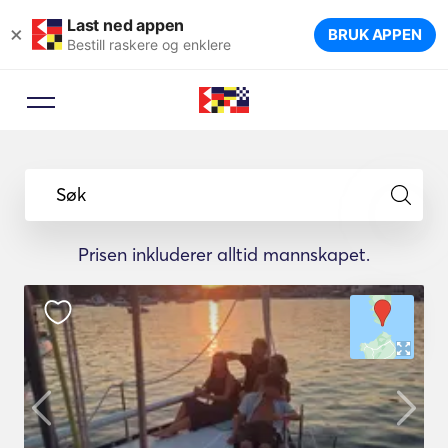
Last ned appen
×
BRUK APPEN
Bestill raskere og enklere
Søk
Prisen inkluderer alltid mannskapet.