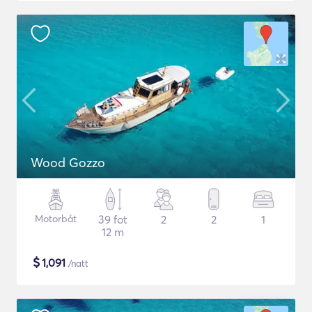
Wood Gozzo
Motorbåt
39 fot
2
2
1
12 m
$
1,091
/natt