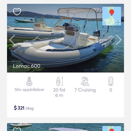
Lomac 600
Stiv oppblåsbar
20 fot
7 Cruising
0
6 m
$
321
/dag