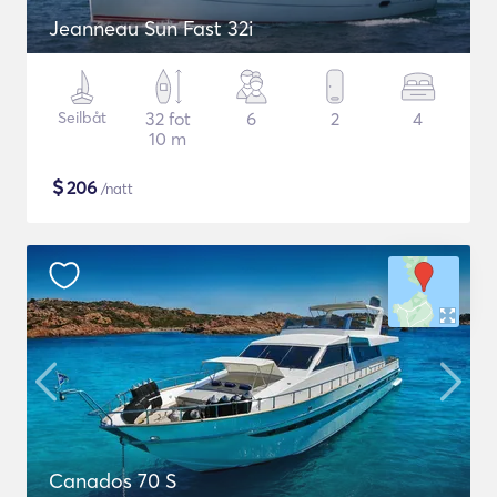
Jeanneau Sun Fast 32i
Seilbåt
32 fot
6
2
4
10 m
$
206
/natt
Canados 70 S