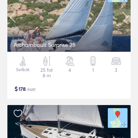
Archambault Surprise 25
Seilbåt
25 fot
4
1
3
8 m
$
178
/natt