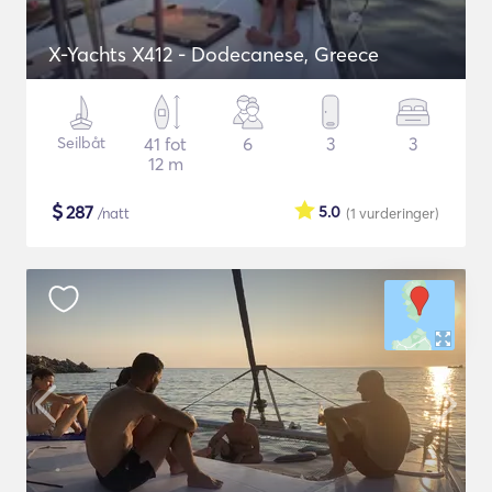
X-Yachts X412 - Dodecanese, Greece
Seilbåt
41 fot
6
3
3
12 m
$
287
5.0
/natt
(1
vurderinger
)