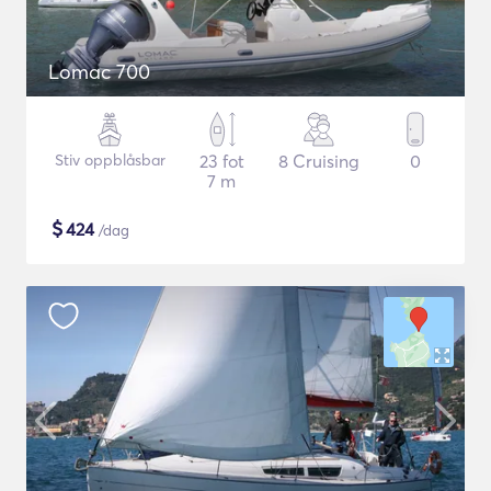
Lomac 700
Stiv oppblåsbar
23 fot
8 Cruising
0
7 m
$
424
/dag