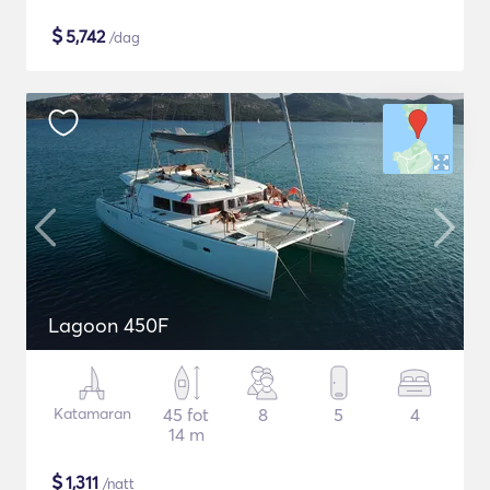
$
5,742
/dag
Lagoon 450F
Katamaran
45 fot
8
5
4
14 m
$
1,311
/natt