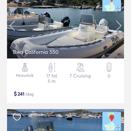
Bwa California 550
Motorbåt
17 fot
7 Cruising
0
5 m
$
241
/dag