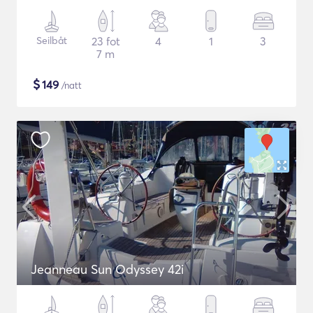
Seilbåt
23 fot
4
1
3
7 m
$
149
/natt
Jeanneau Sun Odyssey 42i