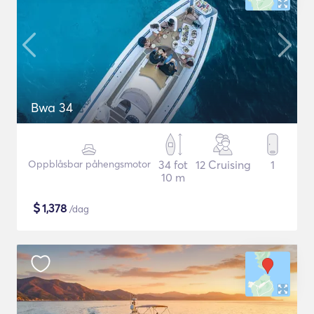
Bwa 34
Oppblåsbar påhengsmotor
34 fot
12 Cruising
1
10 m
$
1,378
/dag