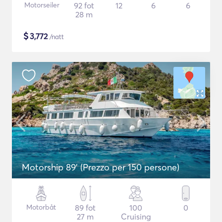
Motorseiler
92 fot
12
6
6
28 m
$
3,772
/natt
Motorship 89' (Prezzo per 150 persone)
Motorbåt
89 fot
100
0
27 m
Cruising