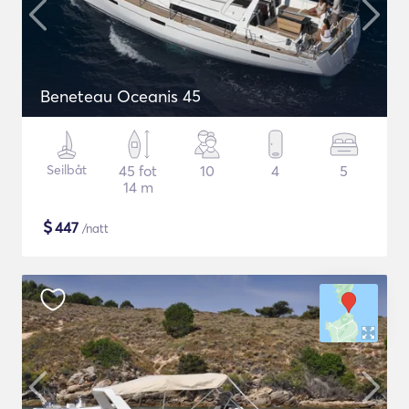
Beneteau Oceanis 45
Seilbåt
45 fot
10
4
5
14 m
$
447
/natt