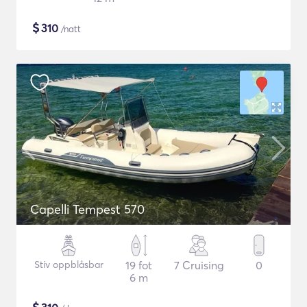
$
310
/natt
Capelli Tempest 570
Stiv oppblåsbar
19 fot
7 Cruising
0
6 m