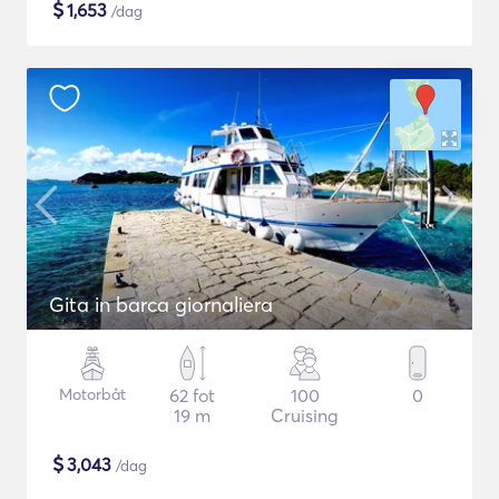
$
1,653
/dag
Gita in barca giornaliera
Motorbåt
62 fot
100
0
19 m
Cruising
$
3,043
/dag