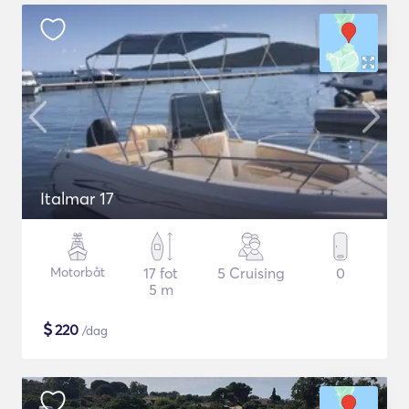
Italmar 17
Motorbåt
17 fot
5 Cruising
0
5 m
$
220
/dag