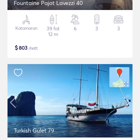
Fountaine Pajot Lavezzi 40
Katamaran
39 fot
6
3
3
12 m
$
803
/natt
Turkish Gulet 79