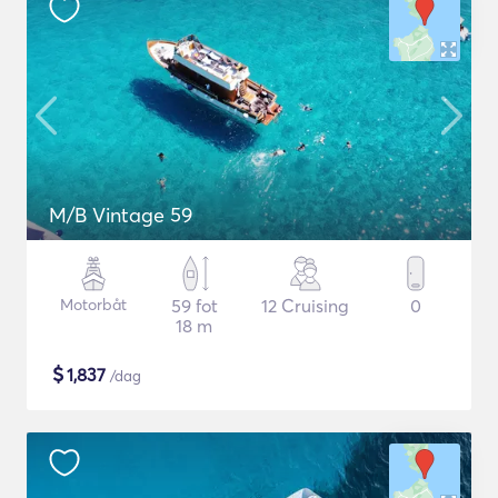
M/B Vintage 59
Motorbåt
59 fot
12 Cruising
0
18 m
$
1,837
/dag