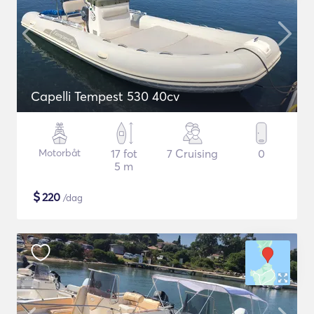
Capelli Tempest 530 40cv
Motorbåt
17 fot
7 Cruising
0
5 m
$
220
/dag