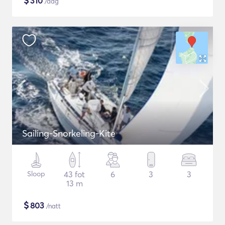
$
310
/dag
Sailing-Snorkeling-Kite
Sloop
43 fot
6
3
3
13 m
$
803
/natt