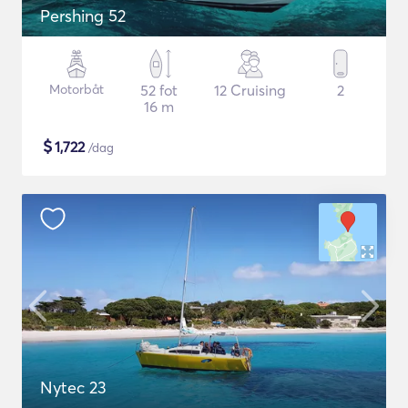
Pershing 52
Motorbåt
52 fot
12 Cruising
2
16 m
$
1,722
/dag
Nytec 23