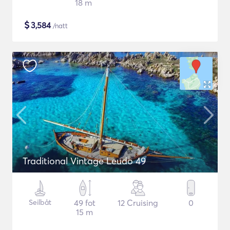
18 m
$
3,584
/natt
Traditional Vintage Leudo 49
Seilbåt
49 fot
12 Cruising
0
15 m