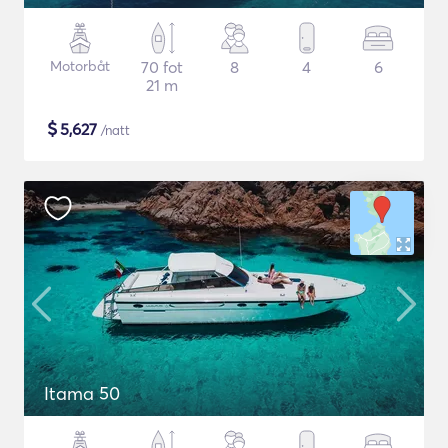
Motorbåt
70 fot
8
4
6
21 m
$
5,627
/natt
Itama 50