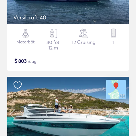
Versilcraft 40
Motorbåt
40 fot
12 Cruising
1
12 m
$
803
/dag