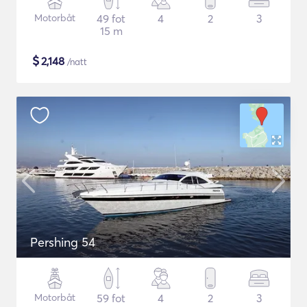
Motorbåt
49 fot
4
2
3
15 m
$
2,148
/natt
Pershing 54
Motorbåt
59 fot
4
2
3