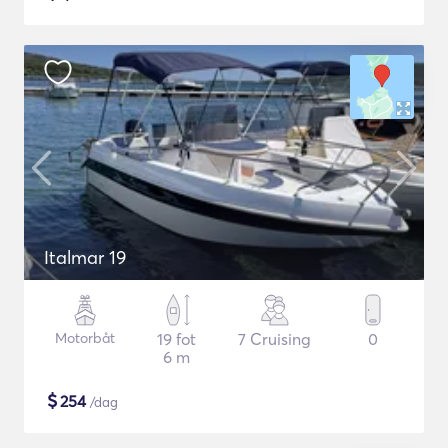
Italmar 19
Motorbåt
19 fot
7 Cruising
0
6 m
$
254
/dag