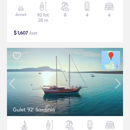
Annet
92 fot
8
4
4
28 m
$
1,607
/natt
Gulet 92' Sardinia