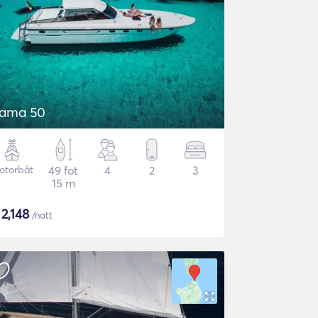
tama 50
otorbåt
49 fot
4
2
3
15 m
$
2,148
/natt