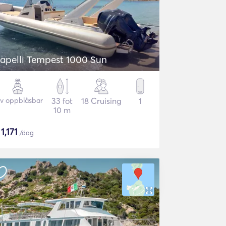
apelli Tempest 1000 Sun
iv oppblåsbar
33 fot
18 Cruising
1
10 m
$
1,171
/dag