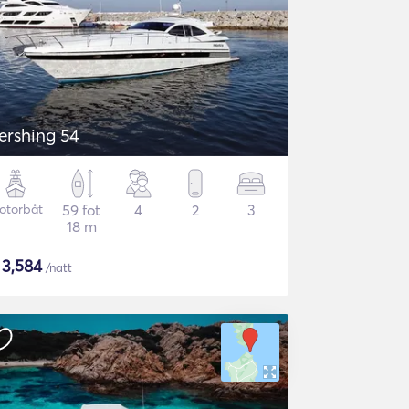
ershing 54
otorbåt
59 fot
4
2
3
18 m
$
3,584
/natt