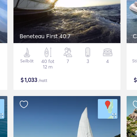
Beneteau First 40.7
C
Seilbåt
40 fot
7
3
4
St
12 m
$
1,033
/natt