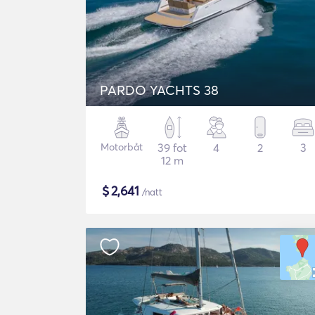
PARDO YACHTS 38
Motorbåt
39 fot
4
2
3
12 m
$
2,641
/natt