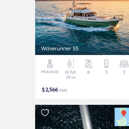
Waverunner 55
Motorbåt
61 fot
6
3
3
19 m
$
2,566
/natt