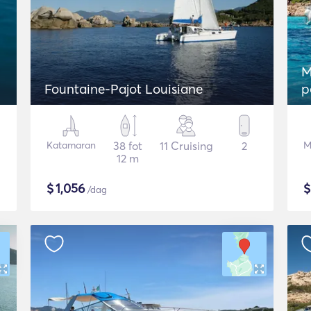
M
Fountaine-Pajot Louisiane
p
Katamaran
38 fot
11 Cruising
2
M
12 m
$
1,056
/dag