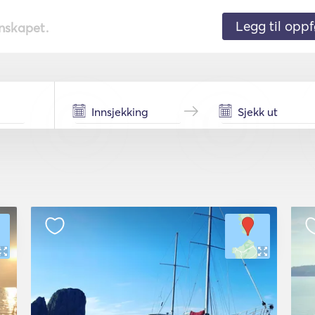
Legg til oppf
nnskapet.