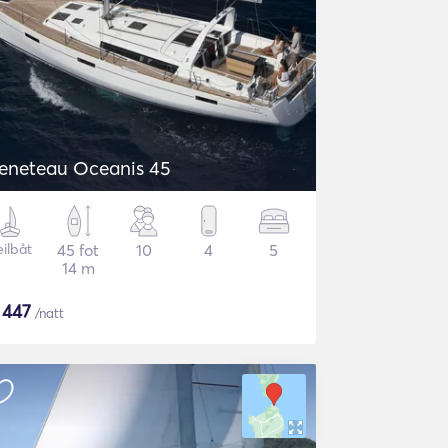
eneteau Oceanis 45
eilbåt
45 fot
10
4
5
14 m
$
447
/natt