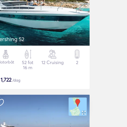
ershing 52
otorbåt
52 fot
12 Cruising
2
16 m
$
1,722
/dag