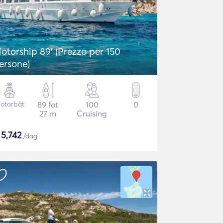
otorship 89' (Prezzo per 150
ersone)
otorbåt
89 fot
100
0
27 m
Cruising
$
5,742
/dag