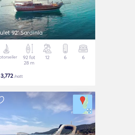
ulet 92' Sardinia
torseiler
92 fot
12
6
6
28 m
$
3,772
/natt