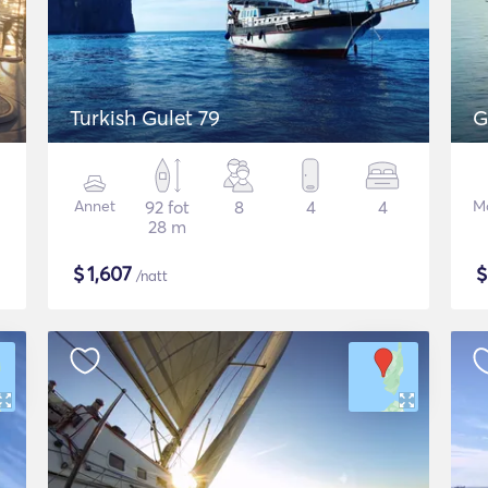
Turkish Gulet 79
G
Annet
92 fot
8
4
4
Mo
28 m
$
1,607
/natt