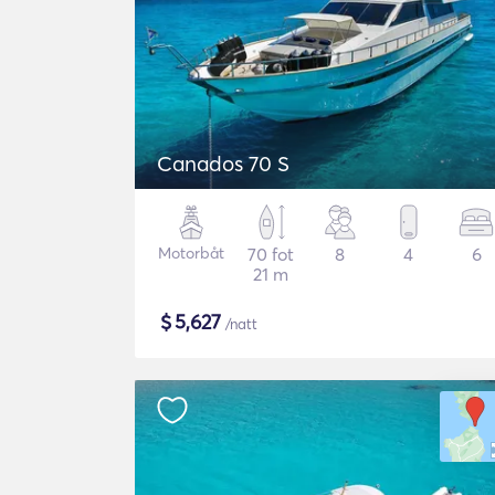
Canados 70 S
Motorbåt
70 fot
8
4
6
21 m
$
5,627
/natt