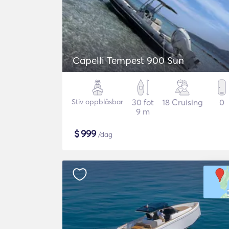
Capelli Tempest 900 Sun
Stiv oppblåsbar
30 fot
18 Cruising
0
9 m
$
999
/dag