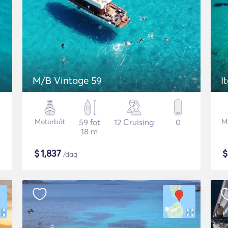
M/B Vintage 59
I
Motorbåt
59 fot
12 Cruising
0
M
18 m
$
1,837
/dag