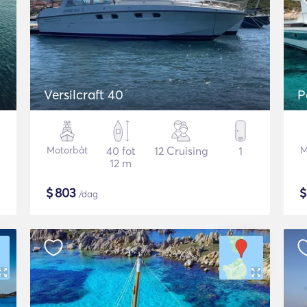
Versilcraft 40
P
Motorbåt
40 fot
12 Cruising
1
M
12 m
$
803
/dag