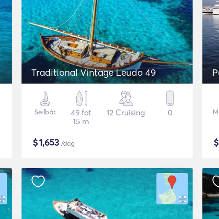
Traditional Vintage Leudo 49
P
Seilbåt
49 fot
12 Cruising
0
M
15 m
$
1,653
/dag