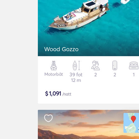
Wood Gozzo
Motorbåt
39 fot
2
2
1
12 m
$
1,091
/natt