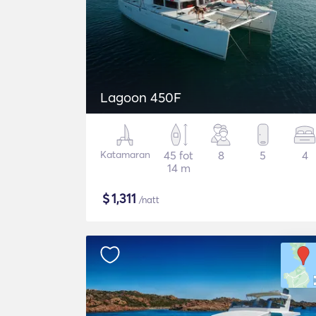
Lagoon 450F
Katamaran
45 fot
8
5
4
14 m
$
1,311
/natt