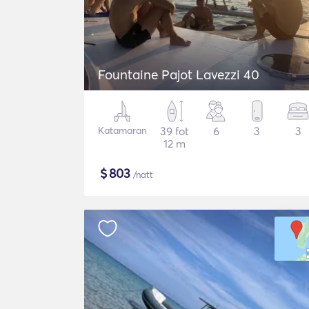
Fountaine Pajot Lavezzi 40
Katamaran
39 fot
6
3
3
12 m
$
803
/natt