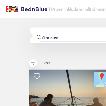
BednBlue
| Prisen inkluderer alltid ma
Filtre