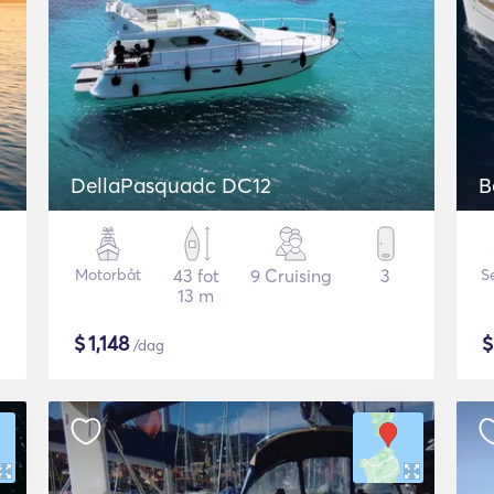
DellaPasquadc DC12
B
Motorbåt
43 fot
9 Cruising
3
S
13 m
$
1,148
/dag