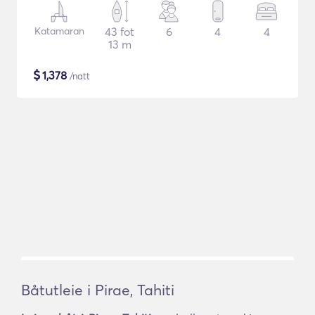
Katamaran
43 fot
6
4
4
13 m
$
1,378
/natt
Båtutleie i Pirae, Tahiti