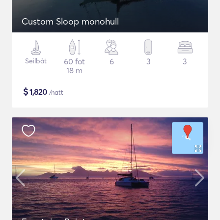
Custom Sloop monohull
Seilbåt
60 fot
6
3
3
18 m
$
1,820
/natt