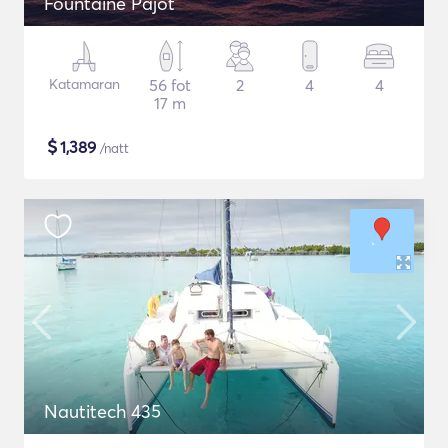
Fountaine Pajot
Katamaran
56 fot
2
4
4
17 m
$
1,389
/natt
Nautitech 435