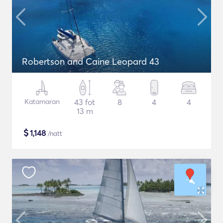
Robertson and Caine Leopard 43
Katamaran
43 fot
8
4
4
13 m
$
1,148
/natt