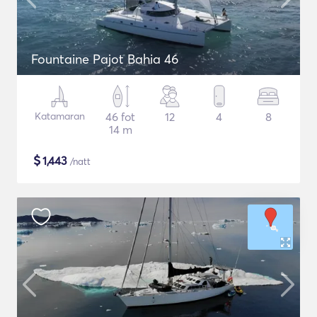
Fountaine Pajot Bahia 46
Katamaran
46 fot
12
4
8
14 m
$
1,443
/natt