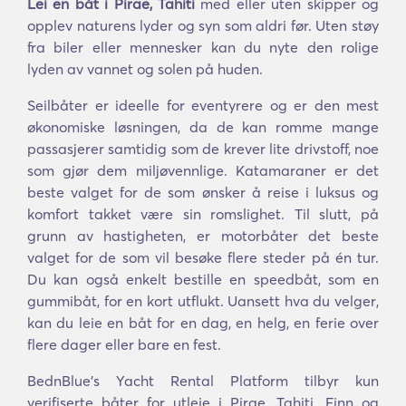
Lei en båt i Pirae, Tahiti
med eller uten skipper og
opplev naturens lyder og syn som aldri før. Uten støy
fra biler eller mennesker kan du nyte den rolige
lyden av vannet og solen på huden.
Seilbåter er ideelle for eventyrere og er den mest
økonomiske løsningen, da de kan romme mange
passasjerer samtidig som de krever lite drivstoff, noe
som gjør dem miljøvennlige. Katamaraner er det
beste valget for de som ønsker å reise i luksus og
komfort takket være sin romslighet. Til slutt, på
grunn av hastigheten, er motorbåter det beste
valget for de som vil besøke flere steder på én tur.
Du kan også enkelt bestille en speedbåt, som en
gummibåt, for en kort utflukt. Uansett hva du velger,
kan du leie en båt for en dag, en helg, en ferie over
flere dager eller bare en fest.
BednBlue's Yacht Rental Platform tilbyr kun
verifiserte båter for utleie i Pirae, Tahiti. Finn og