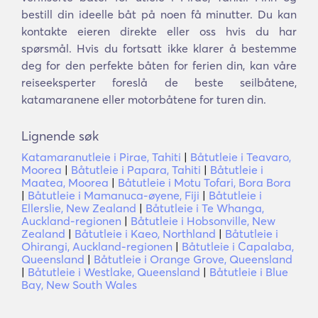
bestill din ideelle båt på noen få minutter. Du kan
kontakte eieren direkte eller oss hvis du har
spørsmål. Hvis du fortsatt ikke klarer å bestemme
deg for den perfekte båten for ferien din, kan våre
reiseeksperter foreslå de beste seilbåtene,
katamaranene eller motorbåtene for turen din.
Lignende søk
Katamaranutleie i Pirae, Tahiti
|
Båtutleie i Teavaro,
Moorea
|
Båtutleie i Papara, Tahiti
|
Båtutleie i
Maatea, Moorea
|
Båtutleie i Motu Tofari, Bora Bora
|
Båtutleie i Mamanuca-øyene, Fiji
|
Båtutleie i
Ellerslie, New Zealand
|
Båtutleie i Te Whanga,
Auckland-regionen
|
Båtutleie i Hobsonville, New
Zealand
|
Båtutleie i Kaeo, Northland
|
Båtutleie i
Ohirangi, Auckland-regionen
|
Båtutleie i Capalaba,
Queensland
|
Båtutleie i Orange Grove, Queensland
|
Båtutleie i Westlake, Queensland
|
Båtutleie i Blue
Bay, New South Wales