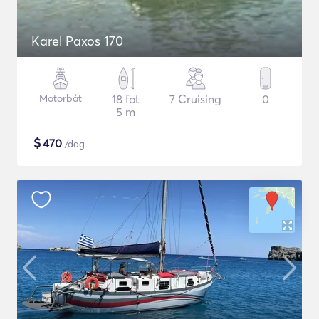
Karel Paxos 170
Motorbåt
18 fot
7 Cruising
0
5 m
$
470
/dag