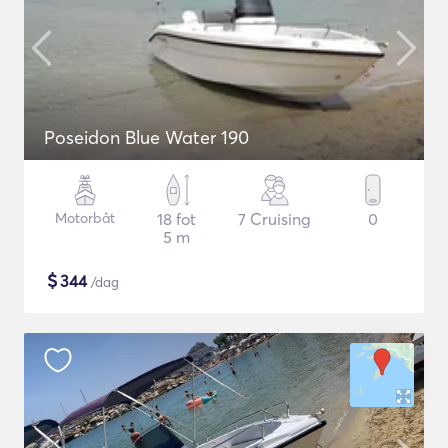
Poseidon Blue Water 190
Motorbåt
18 fot
7 Cruising
0
5 m
$
344
/dag