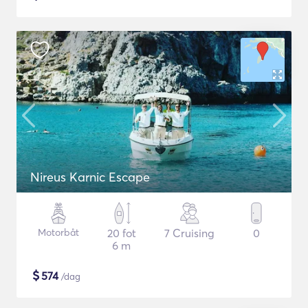
Nireus Karnic Escape
Motorbåt
20 fot
7 Cruising
0
6 m
$
574
/dag