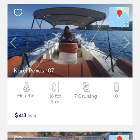
Karel Paxos 107
Motorbåt
16 fot
7 Cruising
0
5 m
$
413
/dag