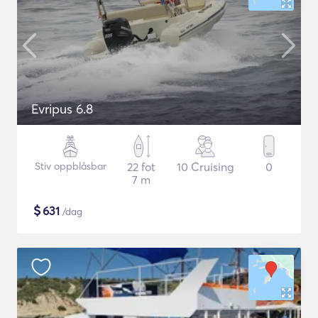
Evripus 6.8
Stiv oppblåsbar
22 fot
10 Cruising
0
7 m
$
631
/dag