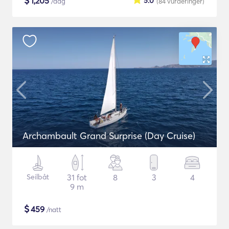
$
1,205
5.0
/dag
(84
vurderinger
)
Archambault Grand Surprise (Day Cruise)
Seilbåt
31 fot
8
3
4
9 m
$
459
/natt