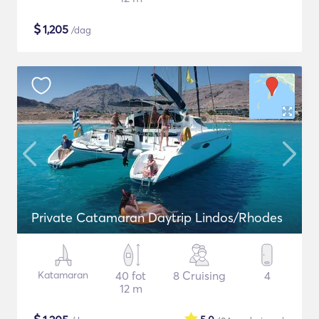
$
1,205
/dag
Private Catamaran Daytrip Lindos/Rhodes
Katamaran
40 fot
8 Cruising
4
12 m