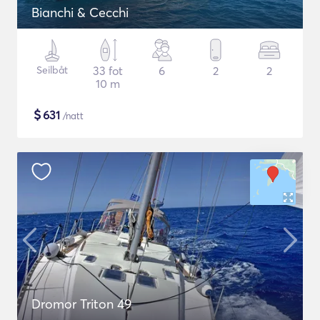
Bianchi & Cecchi
Seilbåt
33 fot
6
2
2
10 m
$
631
/natt
Dromor Triton 49