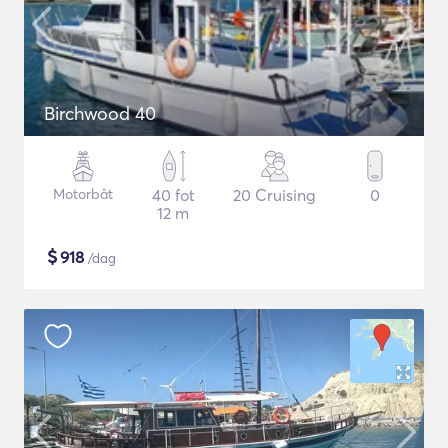
Birchwood 40
Motorbåt
40 fot
20 Cruising
0
12 m
$
918
/dag