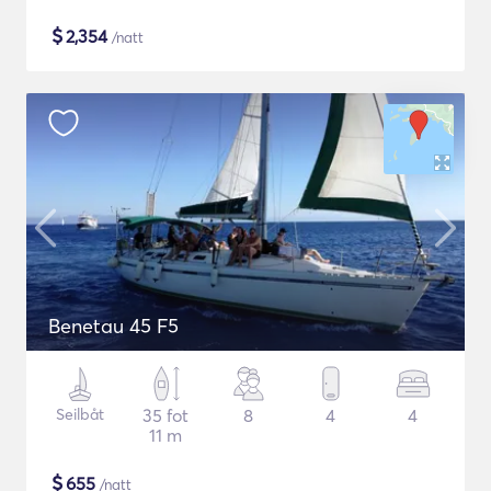
$
2,354
/natt
Benetau 45 F5
Seilbåt
35 fot
8
4
4
11 m
$
655
/natt