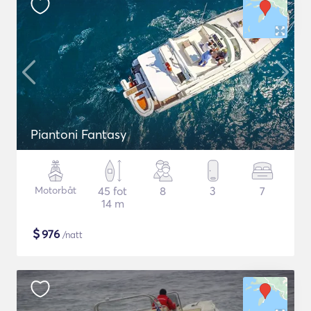
Piantoni Fantasy
Motorbåt
45 fot
8
3
7
14 m
$
976
/natt