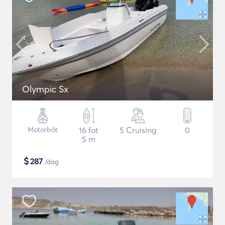
Olympic Sx
Motorbåt
16 fot
5 Cruising
0
5 m
$
287
/dag