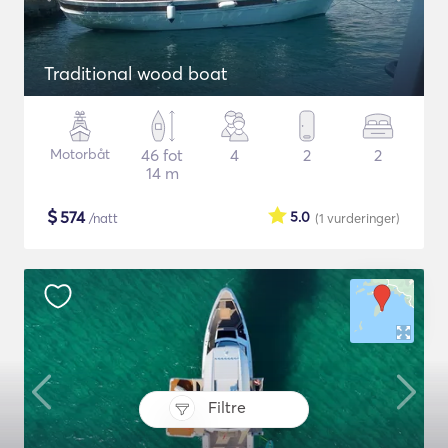
Traditional wood boat
Motorbåt
46 fot
4
2
2
14 m
$
574
5.0
/natt
(1
vurderinger
)
Filtre