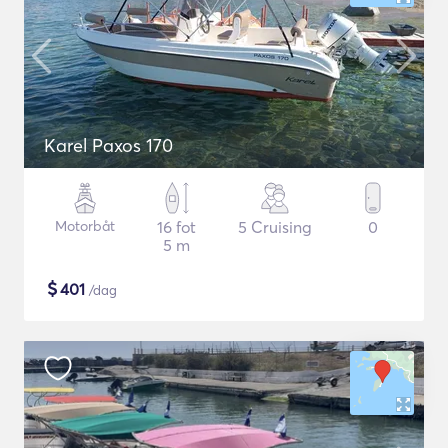
Karel Paxos 170
Motorbåt
16 fot
5 Cruising
0
5 m
$
401
/dag