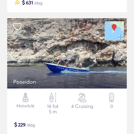
$
631
/dag
Poseidon
Motorbåt
16 fot
4 Cruising
0
5 m
$
229
/dag