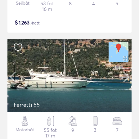
Seilbåt
53 fot
8
4
5
16 m
$
1,263
/natt
Ferretti 55
Motorbåt
55 fot
9
3
7
17 m