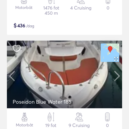
Motorbåt
1476 fot
4 Cruising
0
450 m
$
436
/dag
Poseidon Blue Water 185
Motorbåt
19 fot
9 Cruising
0