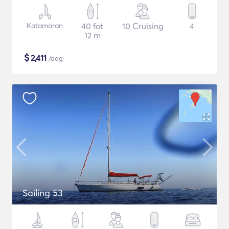
Katamaran
40 fot
10 Cruising
4
12 m
$
2,411
/dag
Sailing 53