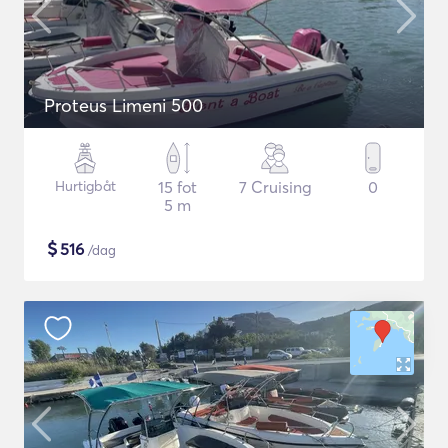
Proteus Limeni 500
Hurtigbåt
15 fot
7 Cruising
0
5 m
$
516
/dag