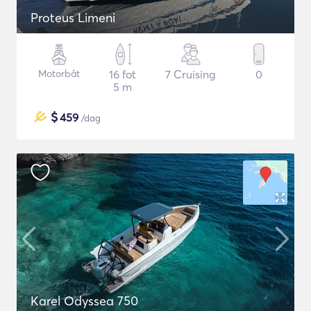
Proteus Limeni
Motorbåt
16 fot
7 Cruising
0
5 m
$
459
/dag
Karel Odyssea 750