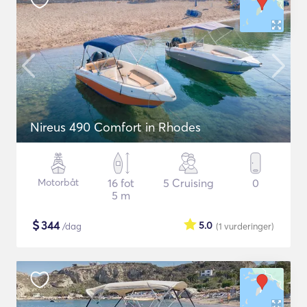
Nireus 490 Comfort in Rhodes
Motorbåt
16 fot
5 Cruising
0
5 m
$
344
5.0
/dag
(1
vurderinger
)