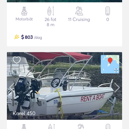
Motorbåt
26 fot
11 Cruising
0
8 m
$
803
/dag
Karel 450