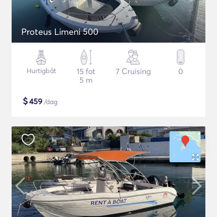
Proteus Limeni 500
Hurtigbåt
15 fot
7 Cruising
0
5 m
$
459
/dag