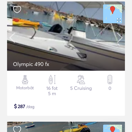
Olympic 490 fx
Motorbåt
16 fot
5 Cruising
0
5 m
$
287
/dag