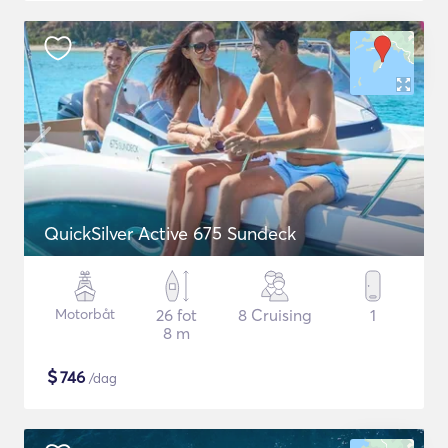
QuickSilver Active 675 Sundeck
Motorbåt
26 fot
8 Cruising
1
8 m
$
746
/dag