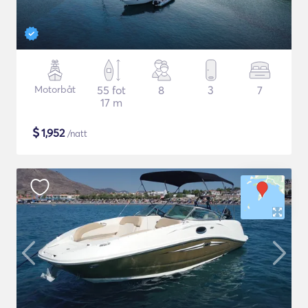
Motorbåt
55 fot
8
3
7
17 m
$
1,952
/natt