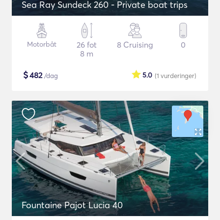
Sea Ray Sundeck 260 - Private boat trips
Motorbåt
26 fot
8 Cruising
0
8 m
$
482
5.0
/dag
(1
vurderinger
)
Fountaine Pajot Lucia 40