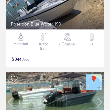
Poseidon Blue Water 190
Motorbåt
18 fot
7 Cruising
0
5 m
$
344
/dag