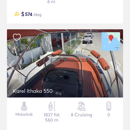
6 m
$
574
/dag
Karel Ithaka 550
Motorbåt
1837 fot
8 Cruising
0
560 m