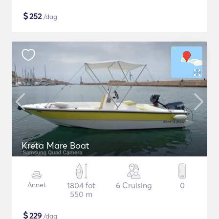
$
252
/dag
Kreta Mare Boat
Annet
1804 fot
6 Cruising
0
550 m
$
229
/dag