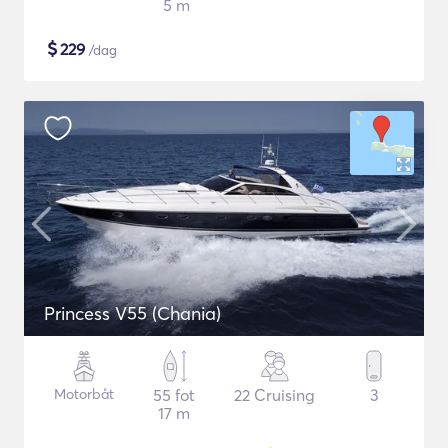
5 m
$
229
/dag
Princess V55 (Chania)
Motorbåt
55 fot
22 Cruising
3
17 m