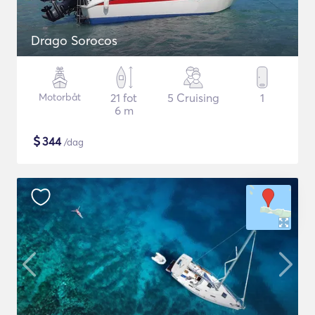
Drago Sorocos
Motorbåt
21 fot
5 Cruising
1
6 m
$
344
/dag