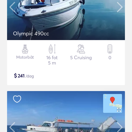
Olympic 490cc
Motorbåt
16 fot
5 Cruising
0
5 m
$
241
/dag