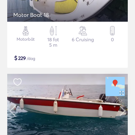
Motor Boat 18
Motorbåt
18 fot
6 Cruising
0
5 m
$
229
/dag