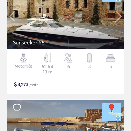
Sunseeker 56
Motorbåt
62 fot
6
3
5
19 m
$
3,273
/natt