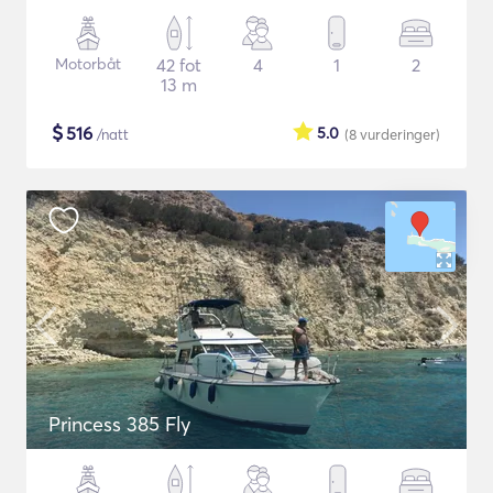
Motorbåt
42 fot
4
1
2
13 m
$
516
5.0
/natt
(8
vurderinger
)
Princess 385 Fly