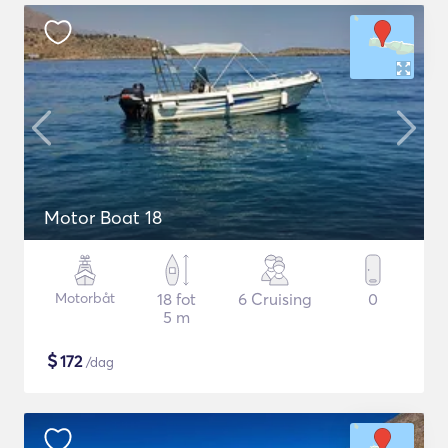
Motor Boat 18
Motorbåt
18 fot
6 Cruising
0
5 m
$
172
/dag