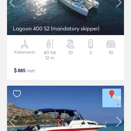
Lagoon 400 S2 (mandatory skipper)
Katamaran
40 fot
10
2
10
12 m
$
885
/natt