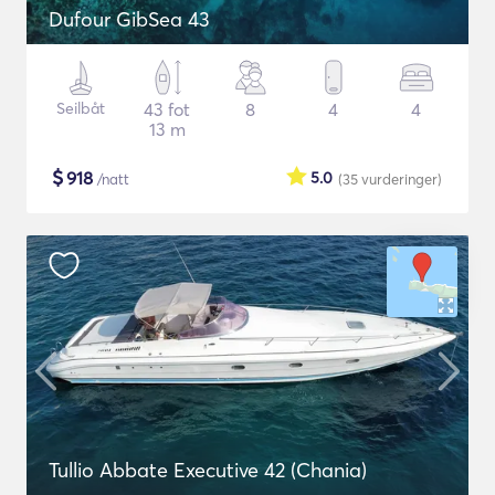
Dufour GibSea 43
Seilbåt
43 fot
8
4
4
13 m
$
918
5.0
/natt
(35
vurderinger
)
Tullio Abbate Executive 42 (Chania)