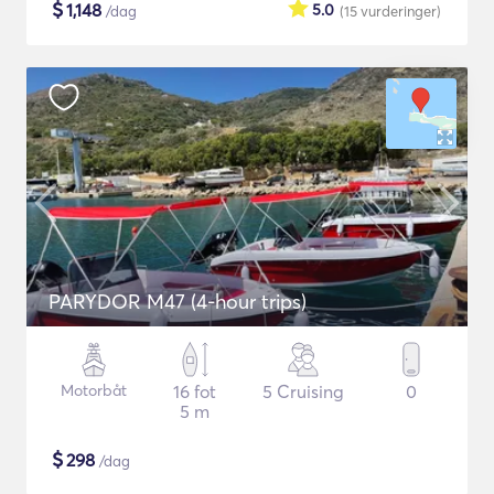
$
1,148
5.0
/dag
(15
vurderinger
)
PARYDOR M47 (4-hour trips)
Motorbåt
16 fot
5 Cruising
0
5 m
$
298
/dag