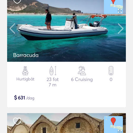
Barracuda
Hurtigbåt
23 fot
6 Cruising
0
7 m
$
631
/dag