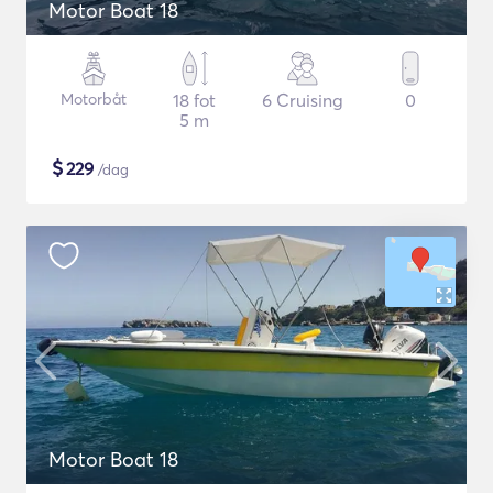
Motor Boat 18
Motorbåt
18 fot
6 Cruising
0
5 m
$
229
/dag
Motor Boat 18