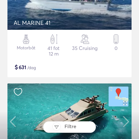
AL MARINE 41
Motorbåt
41 fot
35 Cruising
0
12 m
$
631
/dag
Filtre