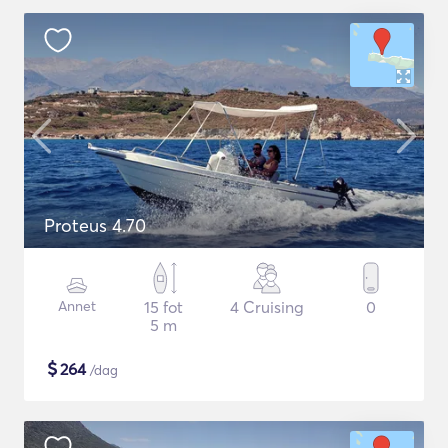
Proteus 4.70
Annet
15 fot
4 Cruising
0
5 m
$
264
/dag