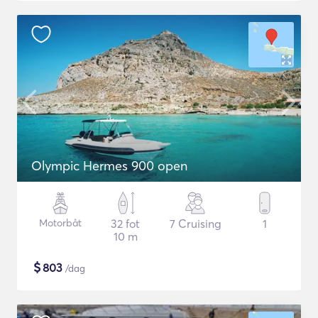
Olympic Hermes 900 open
Motorbåt
32 fot
7 Cruising
1
10 m
$
803
/dag