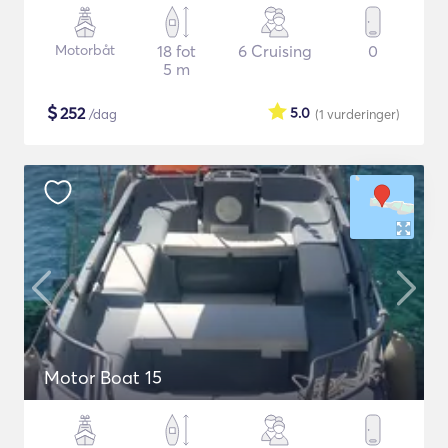
Motorbåt
18 fot
6 Cruising
0
5 m
$
252
5.0
/dag
(1
vurderinger
)
Motor Boat 15