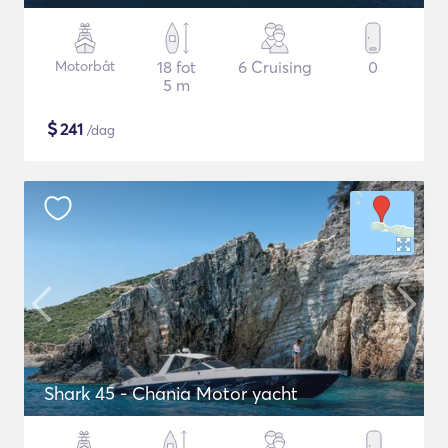
Motorbåt
18 fot
6 Cruising
0
5 m
$
241
/dag
Shark 45 - Chania Motor yacht