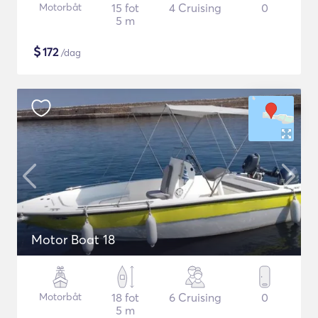
Motorbåt
15 fot
4 Cruising
0
5 m
$
172
/dag
Motor Boat 18
Motorbåt
18 fot
6 Cruising
0
5 m