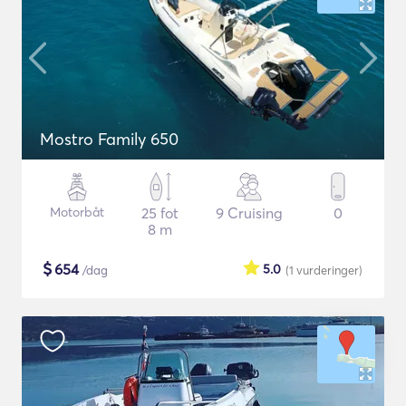
Mostro Family 650
Motorbåt
25 fot
9 Cruising
0
8 m
$
654
5.0
/dag
(1
vurderinger
)