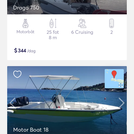
Drago 750
Motorbåt
25 fot
6 Cruising
2
8 m
$
344
/dag
Motor Boat 18