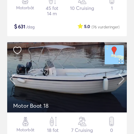
Motorbåt
45 fot
10 Cruising
1
14 m
$
631
5.0
/dag
(76
vurderinger
)
Motor Boat 18
Motorbåt
18 fot
7 Cruising
0