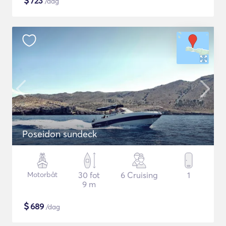
$
723
/dag
Poseidon sundeck
Motorbåt
30 fot
6 Cruising
1
9 m
$
689
/dag