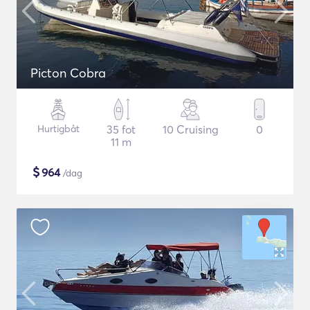
Picton Cobra
Hurtigbåt
35 fot
10 Cruising
0
11 m
$
964
/dag