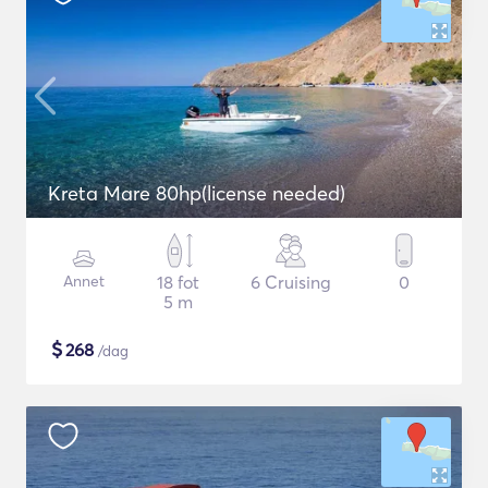
Kreta Mare 80hp(license needed)
Annet
18 fot
6 Cruising
0
5 m
$
268
/dag