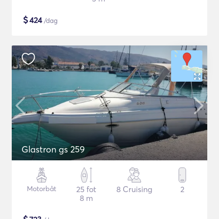
$
424
/dag
Glastron gs 259
Motorbåt
25 fot
8 Cruising
2
8 m