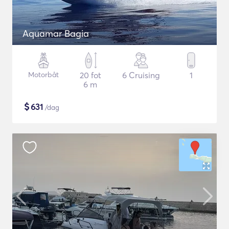
Aquamar Bagia
Motorbåt
20 fot
6 Cruising
1
6 m
$
631
/dag