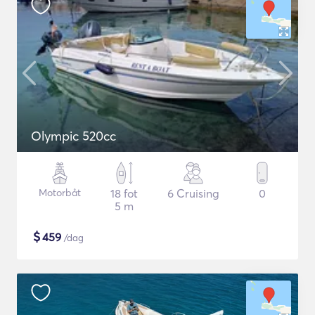
Olympic 520cc
Motorbåt
18 fot
6 Cruising
0
5 m
$
459
/dag