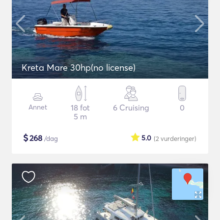
Kreta Mare 30hp(no license)
Annet
18 fot
6 Cruising
0
5 m
$
268
5.0
/dag
(2
vurderinger
)