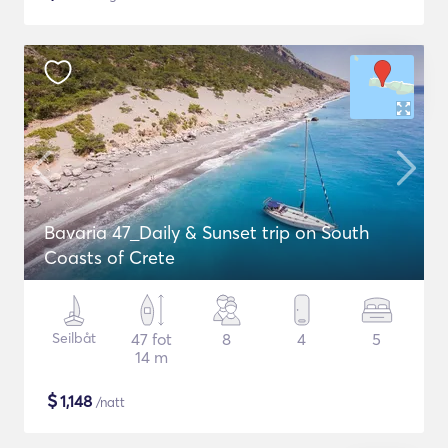
Bavaria 47_Daily & Sunset trip on South
Coasts of Crete
Seilbåt
47 fot
8
4
5
14 m
$
1,148
/natt