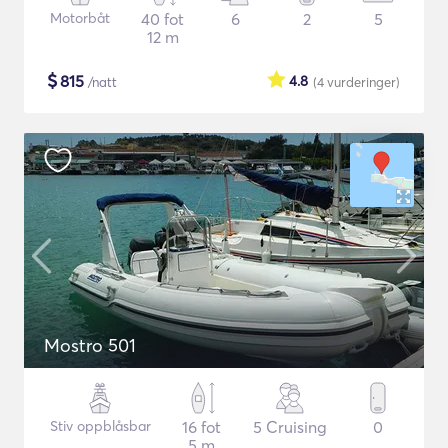
Motorbåt
40 fot
6
2
5
12 m
$
815
4.8
/natt
(4
vurderinger
)
Mostro 501
Stiv oppblåsbar
16 fot
5 Cruising
0
5 m