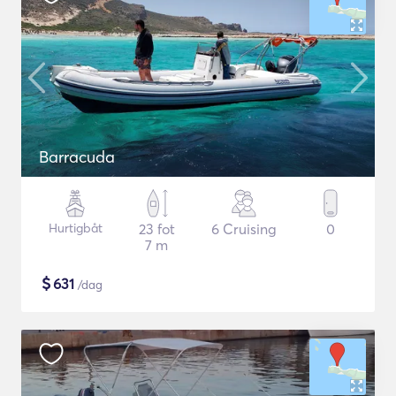
Barracuda
Hurtigbåt
23 fot
6 Cruising
0
7 m
$
631
/dag