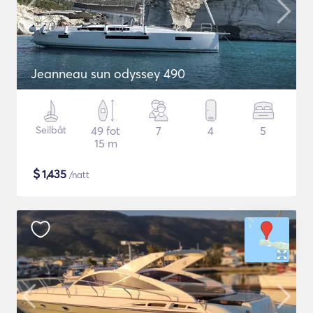
Jeanneau sun odyssey 490
Seilbåt
49 fot
7
4
5
15 m
$
1,435
/natt