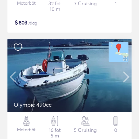
Motorbåt
32 fot
7 Cruising
1
10 m
$
803
/dag
Olympic 490cc
Motorbåt
16 fot
5 Cruising
0
5 m