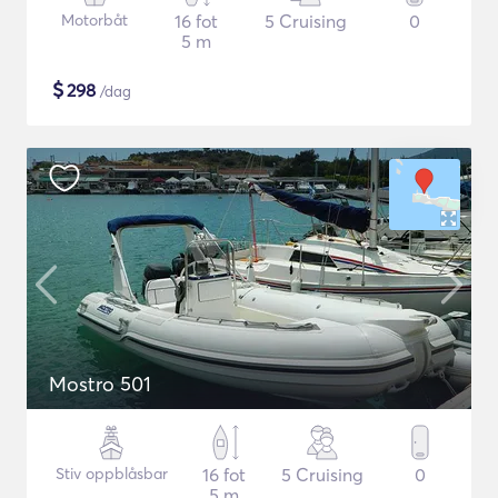
Motorbåt
16 fot
5 Cruising
0
5 m
$
298
/dag
Mostro 501
Stiv oppblåsbar
16 fot
5 Cruising
0
5 m