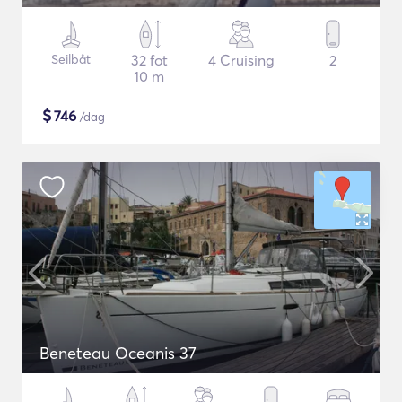
Seilbåt
32 fot
4 Cruising
2
10 m
$
746
/dag
Beneteau Oceanis 37