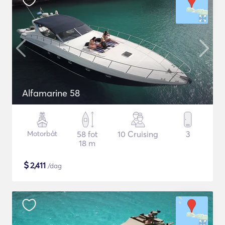
Alfamarine 58
Motorbåt
58 fot
10 Cruising
3
18 m
$
2,411
/dag