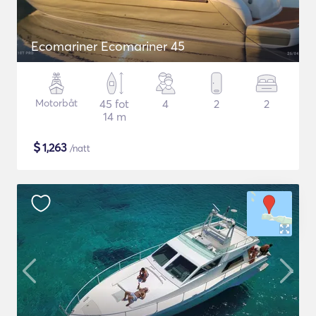
Ecomariner Ecomariner 45
Motorbåt
45 fot
4
2
2
14 m
$
1,263
/natt