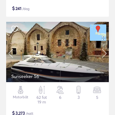
$
241
/dag
Sunseeker 56
Motorbåt
62 fot
6
3
5
19 m
$
3,273
/natt