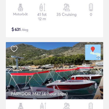
Motorbåt
41 fot
35 Cruising
0
12 m
$
631
/dag
PARYDOR M47 (4-hour trips)