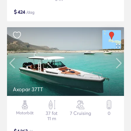
$
424
/dag
Axopar 37TT
Motorbåt
37 fot
7 Cruising
0
11 m