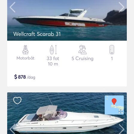
Wellcraft Scarab 31
Motorbåt
33 fot
5 Cruising
1
10 m
$
878
/dag