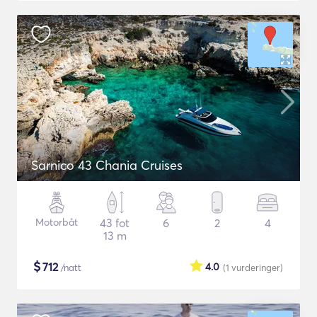
Sarnico 43 Chania Cruises
Motorbåt
43 fot
6
2
4
13 m
$
712
4.0
/natt
(1
vurderinger
)