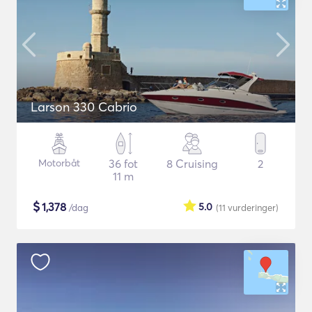
Larson 330 Cabrio
Motorbåt
36 fot
8 Cruising
2
11 m
$
1,378
5.0
/dag
(11
vurderinger
)