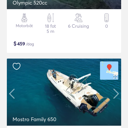
Olympic 520cc
Motorbåt
18 fot
6 Cruising
0
5 m
$
459
/dag
Mostro Family 650