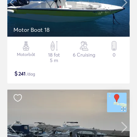
Motor Boat 18
Motorbåt
18 fot
6 Cruising
0
5 m
$
241
/dag