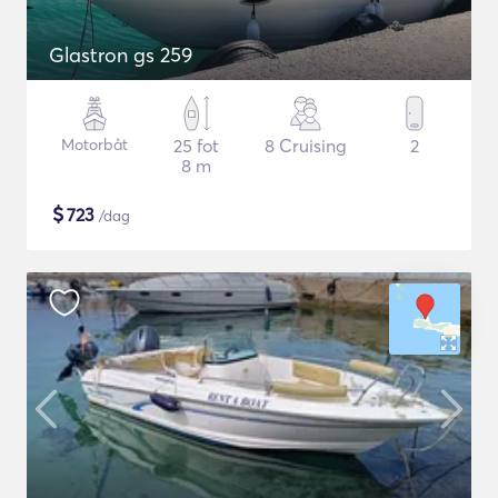
Glastron gs 259
Motorbåt
25 fot
8 Cruising
2
8 m
$
723
/dag