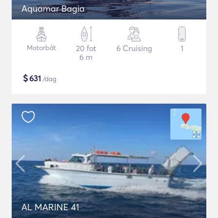
Aquamar Bagia
Motorbåt
20 fot
6 Cruising
1
6 m
$
631
/dag
AL MARINE 41