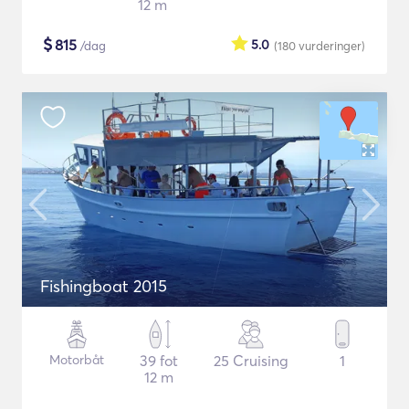
12 m
$
815
5.0
/dag
(180
vurderinger
)
Fishingboat 2015
Motorbåt
39 fot
25 Cruising
1
12 m