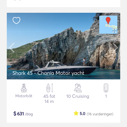
Shark 45 - Chania Motor yacht
Motorbåt
45 fot
10 Cruising
1
14 m
$
631
5.0
/dag
(76
vurderinger
)