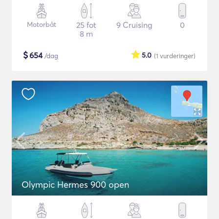
Motorbåt
25 fot
9 Cruising
0
8 m
$
654
5.0
/dag
(1
vurderinger
)
Olympic Hermes 900 open