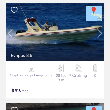
Evripus 8,6
Oppblåsbar påhengsmotor
28 fot
7 Cruising
0
9 m
$
918
/dag