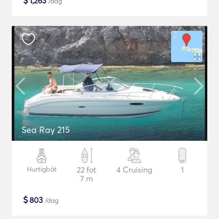
$
1,263
/dag
Sea Ray 215
Hurtigbåt
22 fot
4 Cruising
1
7 m
$
803
/dag