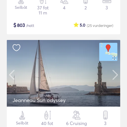
Seilbåt
37 fot
4
2
3
11 m
$
803
5.0
/natt
(25
vurderinger
)
Jeanneau Sun odyssey
Seilbåt
40 fot
6 Cruising
3