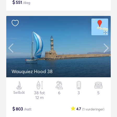
$
551
/dag
Wauquiez Hood 38
Seilbåt
38 fot
6
3
5
12 m
$
803
4.7
/natt
(1
vurderinger
)