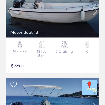
Motor Boat 18
Motorbåt
18 fot
7 Cruising
0
5 m
$
229
/dag