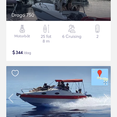
Drago 750
Motorbåt
25 fot
6 Cruising
2
8 m
$
344
/dag