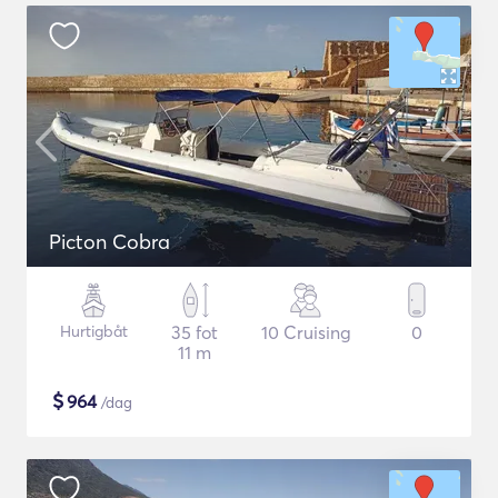
Picton Cobra
Hurtigbåt
35 fot
10 Cruising
0
11 m
$
964
/dag