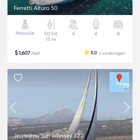
Ferretti Altura 50
Motorbåt
50 fot
6
4
8
15 m
$
1,607
5.0
/natt
(1
vurderinger
)
Jeanneau Sun odyssey 32,2