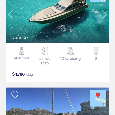
Dufin 57
Motorbåt
57 fot
10 Cruising
2
17 m
$
1,780
/dag