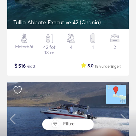
Tullio Abbate Executive 42 (Chania)
Motorbåt
42 fot
4
1
2
13 m
$
516
5.0
/natt
(8
vurderinger
)
Filtre