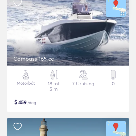
Compass 165 cc
Motorbåt
18 fot
7 Cruising
0
5 m
$
459
/dag