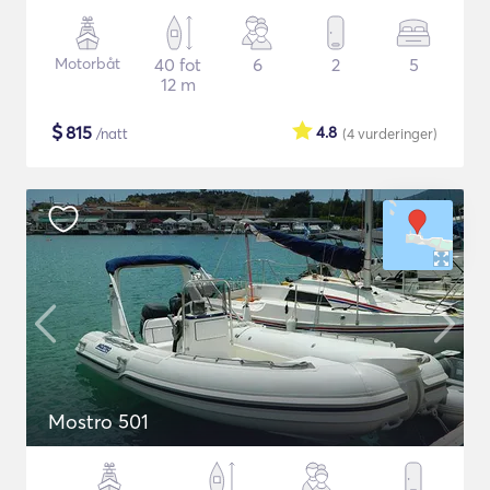
Motorbåt
40 fot
6
2
5
12 m
$
815
4.8
/natt
(4
vurderinger
)
Mostro 501