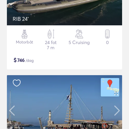
RIB 24'
Motorbåt
24 fot
5 Cruising
0
7 m
$
746
/dag