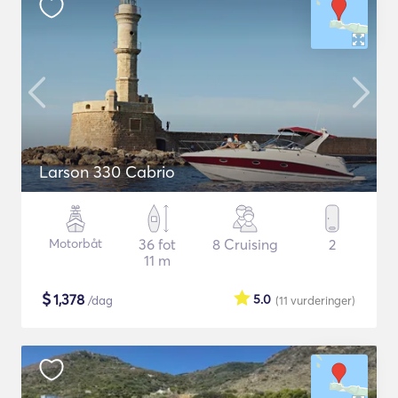
Larson 330 Cabrio
Motorbåt
36 fot
8 Cruising
2
11 m
$
1,378
5.0
/dag
(11
vurderinger
)