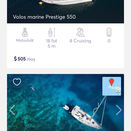
Volos marine Prestige 550
Motorbåt
18 fot
8 Cruising
0
5 m
$
505
/dag