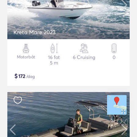
Kreta Mare 2023
Motorbåt
16 fot
6 Cruising
0
5 m
$
172
/dag