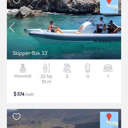
Skipper-Bsk 33'
Motorbåt
33 fot
3
0
1
10 m
$
574
/natt