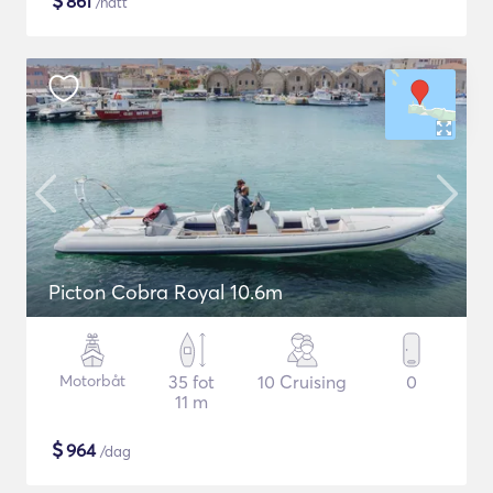
$
861
/natt
Picton Cobra Royal 10.6m
Motorbåt
35 fot
10 Cruising
0
11 m
$
964
/dag