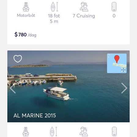
Motorbåt
18 fot
7 Cruising
0
5 m
$
780
/dag
AL MARINE 2015