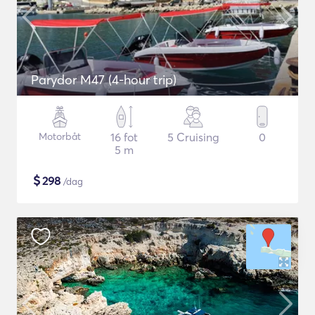
Parydor M47 (4-hour trip)
Motorbåt
16 fot
5 Cruising
0
5 m
$
298
/dag