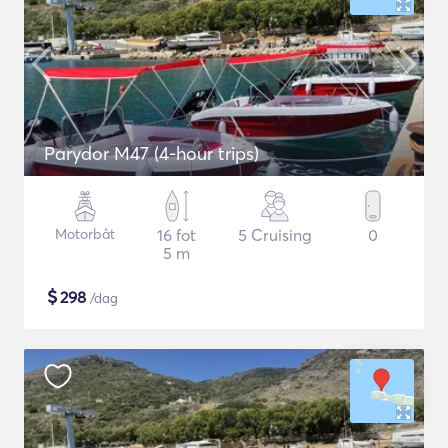
Parydor M47 (4-hour trips)
Motorbåt
16 fot
5 Cruising
0
5 m
$
298
/dag