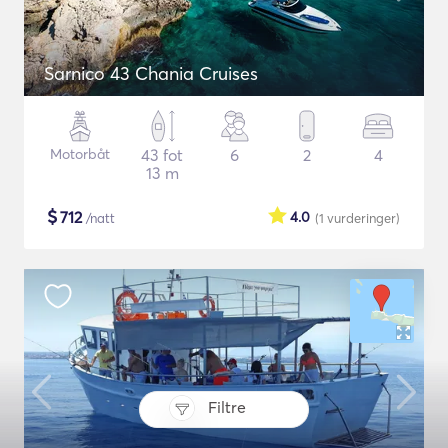
Sarnico 43 Chania Cruises
Motorbåt
43 fot
6
2
4
13 m
$
712
4.0
/natt
(1
vurderinger
)
Filtre