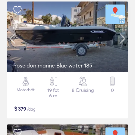
Poseidon marine Blue water 185
Motorbåt
19 fot
8 Cruising
0
6 m
$
379
/dag