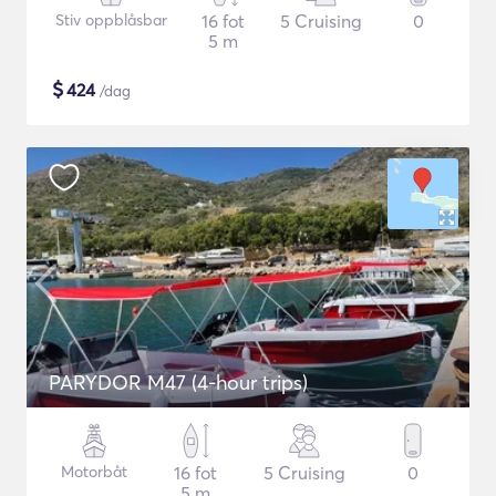
Stiv oppblåsbar
16 fot
5 Cruising
0
5 m
$
424
/dag
PARYDOR M47 (4-hour trips)
Motorbåt
16 fot
5 Cruising
0
5 m