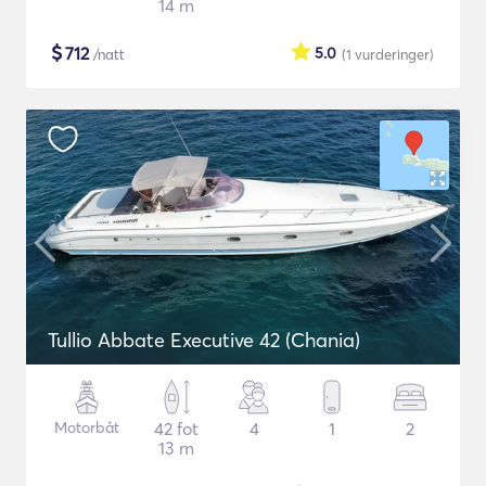
14 m
$
712
5.0
/natt
(1
vurderinger
)
Tullio Abbate Executive 42 (Chania)
Motorbåt
42 fot
4
1
2
13 m