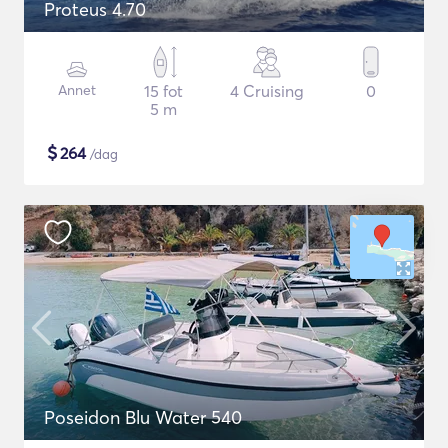
Proteus 4.70
Annet
15 fot
4 Cruising
0
5 m
$
264
/dag
Poseidon Blu Water 540