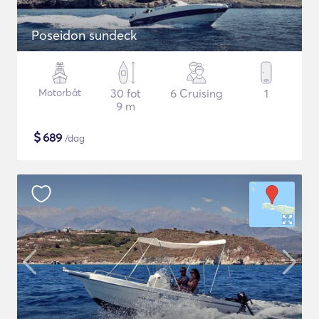
Poseidon sundeck
Motorbåt
30 fot
6 Cruising
1
9 m
$
689
/dag