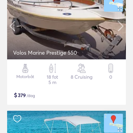
Volos Marine Prestige 550
Motorbåt
18 fot
8 Cruising
0
5 m
$
379
/dag