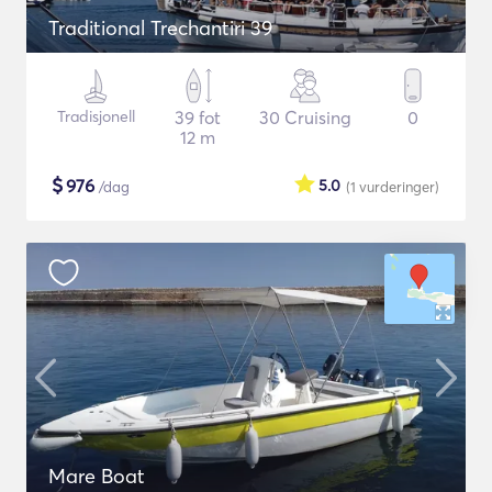
Traditional Trechantiri 39
Tradisjonell
39 fot
30 Cruising
0
12 m
$
976
5.0
/dag
(1
vurderinger
)
Mare Boat