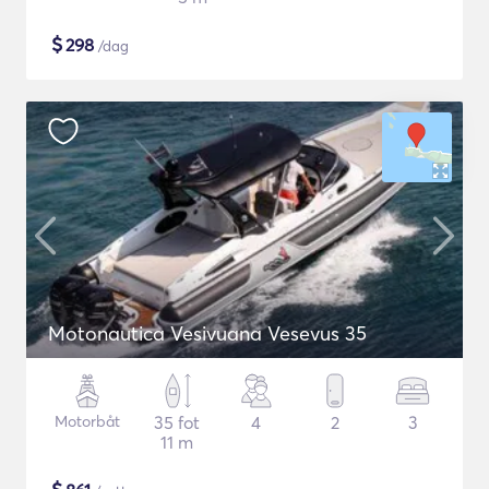
$
298
/dag
Motonautica Vesivuana Vesevus 35
Motorbåt
35 fot
4
2
3
11 m