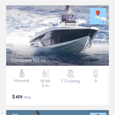
Compass 165 cc
Motorbåt
18 fot
7 Cruising
0
5 m
$
459
/dag