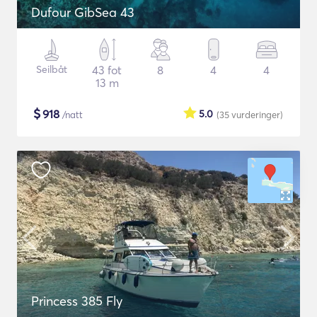
Dufour GibSea 43
Seilbåt
43 fot
8
4
4
13 m
$
918
5.0
/natt
(35
vurderinger
)
Princess 385 Fly