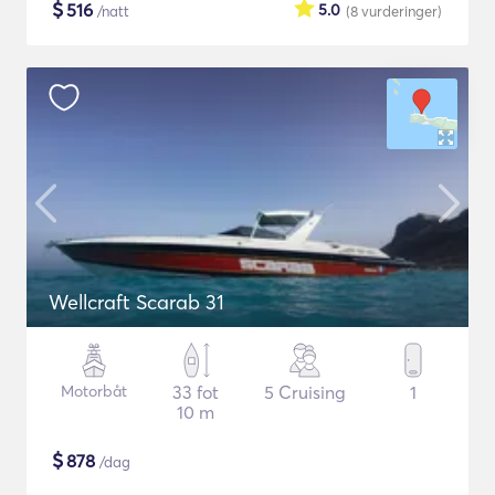
$
516
5.0
/natt
(8
vurderinger
)
Wellcraft Scarab 31
Motorbåt
33 fot
5 Cruising
1
10 m
$
878
/dag