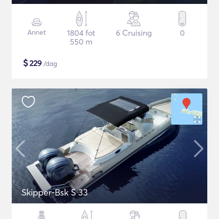
Annet
1804 fot
6 Cruising
0
550 m
$
229
/dag
Skipper-Bsk S 33