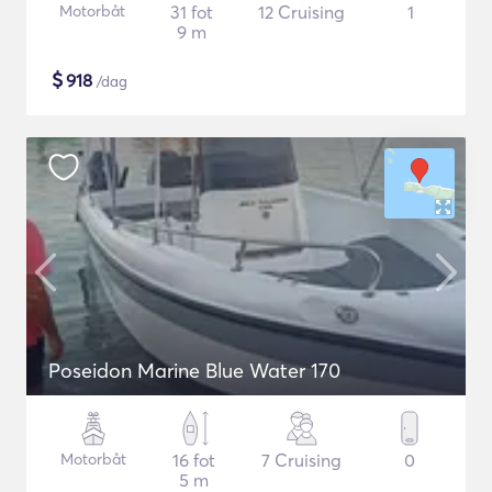
Motorbåt
31 fot
12 Cruising
1
9 m
$
918
/dag
Poseidon Marine Blue Water 170
Motorbåt
16 fot
7 Cruising
0
5 m