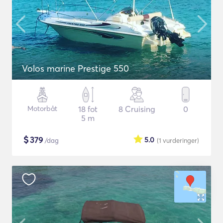
Volos marine Prestige 550
Motorbåt
18 fot
8 Cruising
0
5 m
$
379
5.0
/dag
(1
vurderinger
)