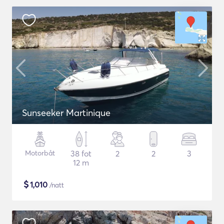
Sunseeker Martinique
Motorbåt
38 fot
2
2
3
12 m
$
1,010
/natt