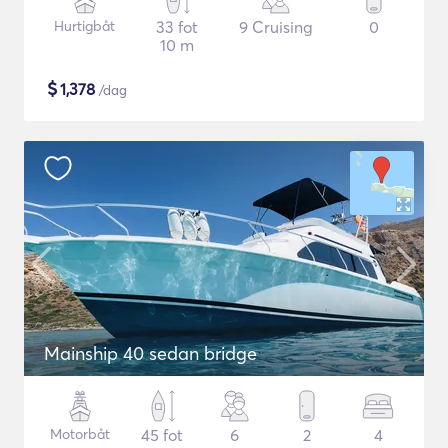
Hurtigbåt
33 fot
9 Cruising
0
10 m
$
1,378
/dag
Mainship 40 sedan bridge
Motorbåt
45 fot
6
2
4