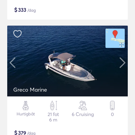
$
333
/dag
Greco Marine
Hurtigbåt
21 fot
6 Cruising
0
6 m
$
379
/dag