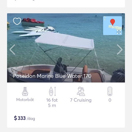
Poseidon Marine Blue Water 170
Motorbåt
16 fot
7 Cruising
0
5 m
$
333
/dag