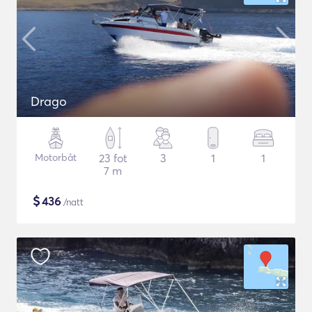
Drago
Motorbåt
23 fot
3
1
1
7 m
$
436
/natt