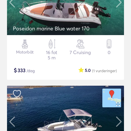
Poseidon marine Blue water 170
Motorbåt
16 fot
7 Cruising
0
5 m
$
333
5.0
/dag
(1
vurderinger
)