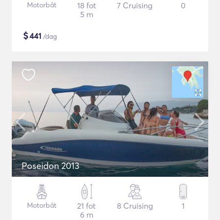
Motorbåt
18 fot
7 Cruising
0
5 m
$
441
/dag
Poseidon 2013
Motorbåt
21 fot
8 Cruising
1
6 m