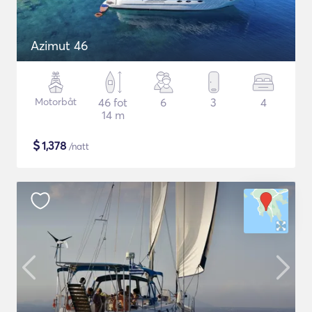
Azimut 46
Motorbåt
46 fot
6
3
4
14 m
$
1,378
/natt