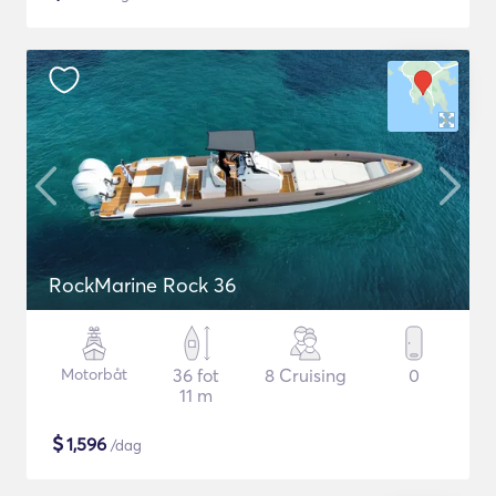
RockMarine Rock 36
Motorbåt
36 fot
8 Cruising
0
11 m
$
1,596
/dag