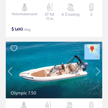
Motorkatamaran
37 fot
6 Cruising
2
11 m
$
1,493
/dag
Olympic 7.50