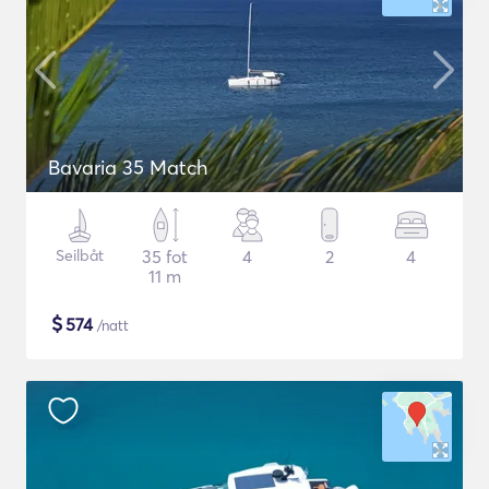
Bavaria 35 Match
Seilbåt
35 fot
4
2
4
11 m
$
574
/natt