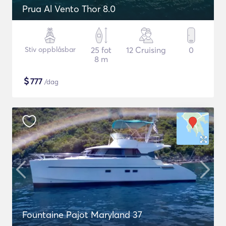
Prua Al Vento Thor 8.0
Stiv oppblåsbar
25 fot
12 Cruising
0
8 m
$
777
/dag
Fountaine Pajot Maryland 37