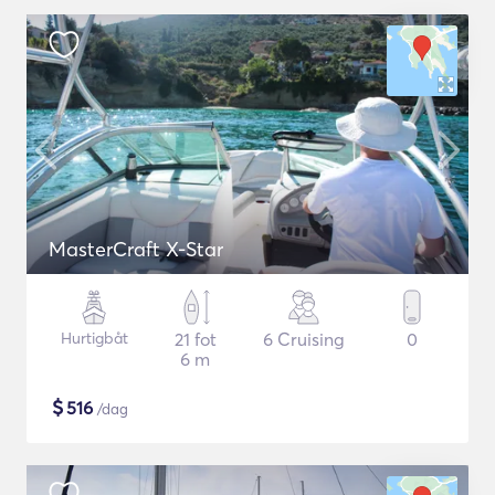
MasterCraft X-Star
Hurtigbåt
21 fot
6 Cruising
0
6 m
$
516
/dag