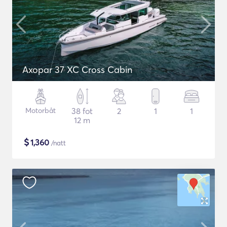
Axopar 37 XC Cross Cabin
Motorbåt
38 fot
2
1
1
12 m
$
1,360
/natt