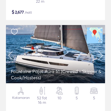
22 m
$
2,677
/natt
Fountaine Pajot Aura 51 (Crewed - Skipper &
Cook/Hostess)
Katamaran
52 fot
10
5
5
16 m