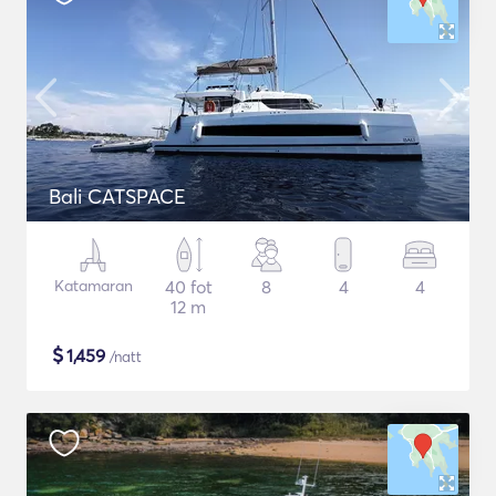
Bali CATSPACE
Katamaran
40 fot
8
4
4
12 m
$
1,459
/natt