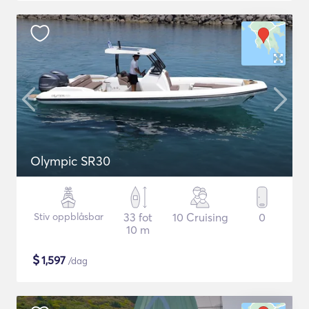
Olympic SR30
Stiv oppblåsbar
33 fot
10 Cruising
0
10 m
$
1,597
/dag