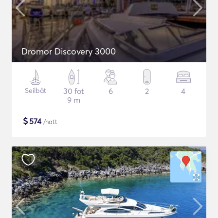
Dromor Discovery 3000
Seilbåt
30 fot
6
2
4
9 m
$
574
/natt