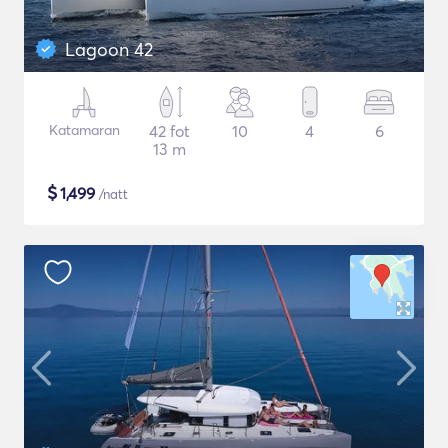
Lagoon 42
Katamaran
42 fot
10
4
6
13 m
$
1,499
/natt