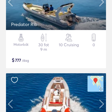
Predator Rib
Motorbåt
30 fot
10 Cruising
0
9 m
$
777
/dag