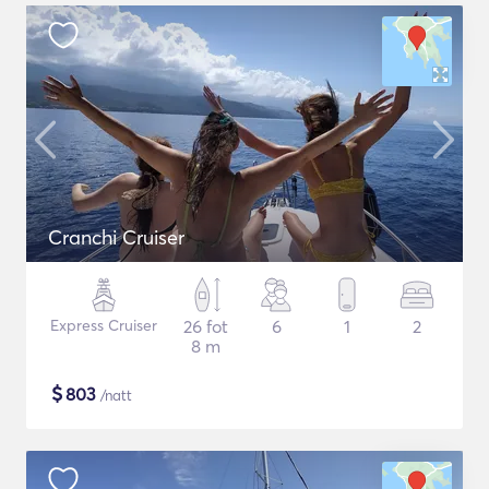
Cranchi Cruiser
Express Cruiser
26 fot
6
1
2
8 m
$
803
/natt