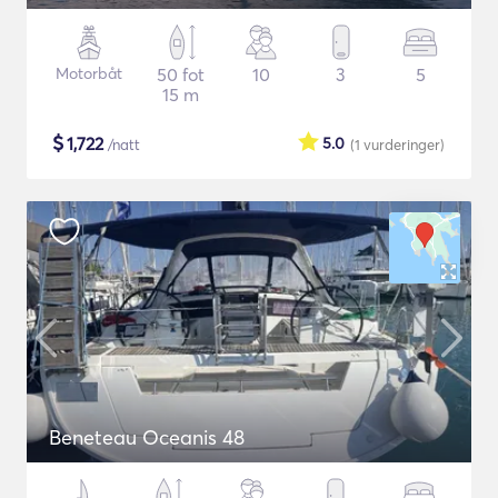
Motorbåt
50 fot
10
3
5
15 m
$
1,722
5.0
/natt
(1
vurderinger
)
Beneteau Oceanis 48