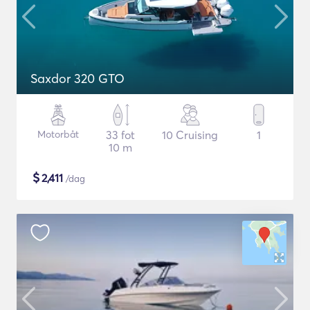
Saxdor 320 GTO
Motorbåt
33 fot
10 Cruising
1
10 m
$
2,411
/dag