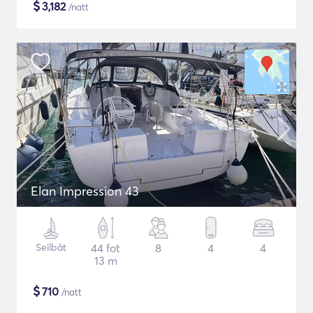
$
3,182
/natt
Elan Impression 43
Seilbåt
44 fot
8
4
4
13 m
$
710
/natt