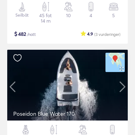
Seilbåt
45 fot
10
4
5
14 m
$
482
4.9
/natt
(3
vurderinger
)
Poseidon Blue Water 170