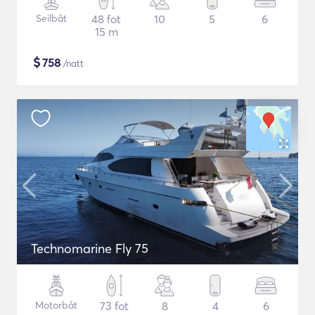
Seilbåt
48 fot
10
5
6
15 m
$
758
/natt
Technomarine Fly 75
Motorbåt
73 fot
8
4
6