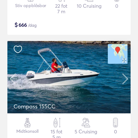
Stiv oppblåsbar
22 fot
10 Cruising
0
7 m
$
666
/dag
Compass 155CC
Midtkonsoll
15 fot
5 Cruising
0
5 m