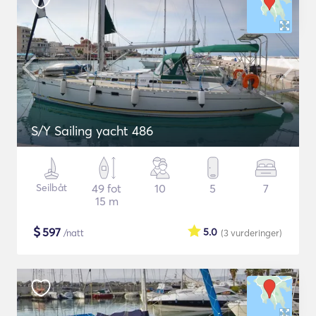
S/Y Sailing yacht 486
Seilbåt
49 fot
10
5
7
15 m
$
597
5.0
/natt
(3
vurderinger
)