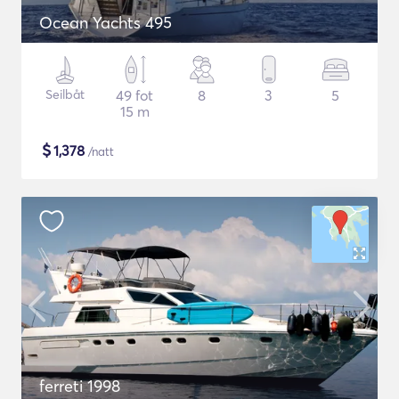
Ocean Yachts 495
Seilbåt
49 fot
8
3
5
15 m
$
1,378
/natt
ferreti 1998