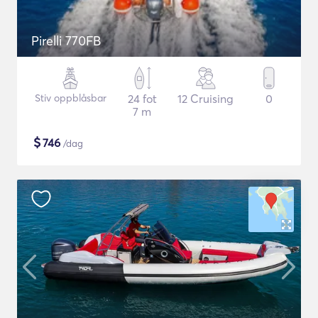
Pirelli 770FB
Stiv oppblåsbar
24 fot
12 Cruising
0
7 m
$
746
/dag