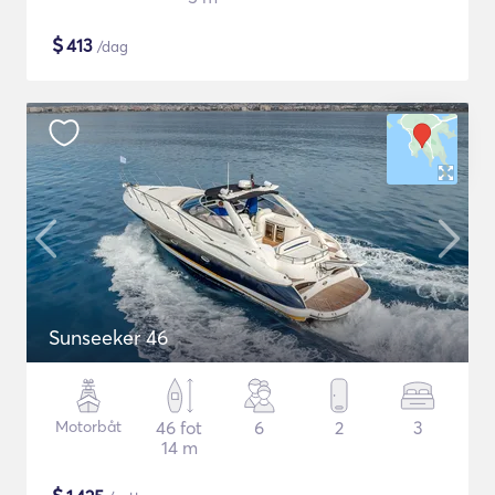
$
413
/dag
Sunseeker 46
Motorbåt
46 fot
6
2
3
14 m