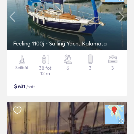
Feeling 1100j - Sailing Yacht Kalamata
Seilbåt
38 fot
6
3
3
12 m
$
631
/natt