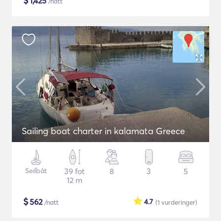
$
1,425
/natt
Sailing boat charter in kalamata Greece
Seilbåt
39 fot
8
3
5
12 m
$
562
4.7
/natt
(1
vurderinger
)