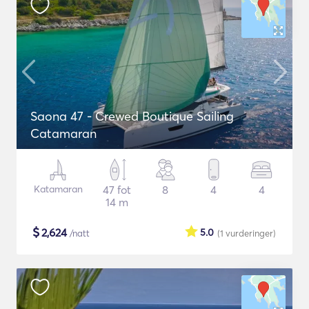
Saona 47 - Crewed Boutique Sailing
Catamaran
Katamaran
47 fot
8
4
4
14 m
$
2,624
5.0
/natt
(1
vurderinger
)