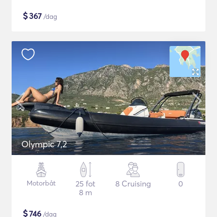
$
367
/dag
Olympic 7,2
Motorbåt
25 fot
8 Cruising
0
8 m
$
746
/dag