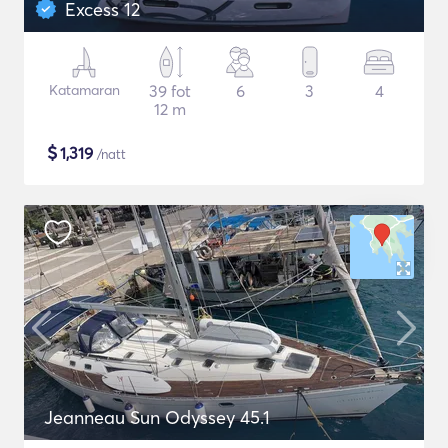
Excess 12
Katamaran
39 fot
6
3
4
12 m
$
1,319
/natt
Jeanneau Sun Odyssey 45.1