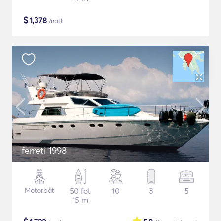
$
1,378
/natt
ferreti 1998
Motorbåt
50 fot
10
3
5
15 m