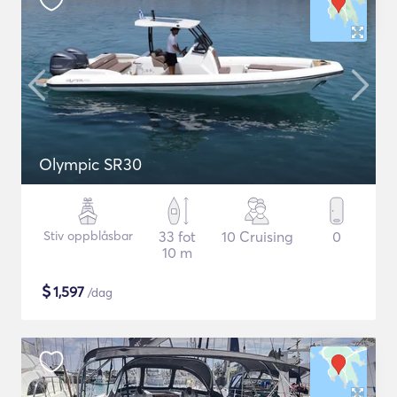
Olympic SR30
Stiv oppblåsbar
33 fot
10 Cruising
0
10 m
$
1,597
/dag