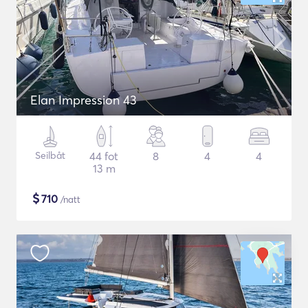
Elan Impression 43
Seilbåt
44 fot
8
4
4
13 m
$
710
/natt