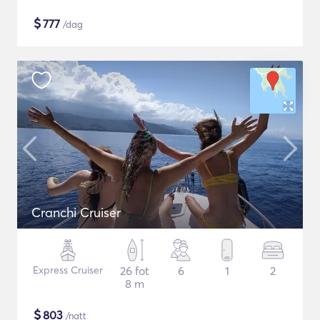
$
777
/dag
Cranchi Cruiser
Express Cruiser
26 fot
6
1
2
8 m
$
803
/natt