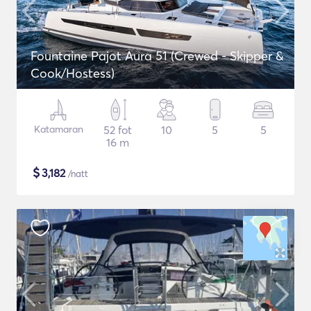
Fountaine Pajot Aura 51 (Crewed - Skipper &
Cook/Hostess)
Katamaran
52 fot
10
5
5
16 m
$
3,182
/natt