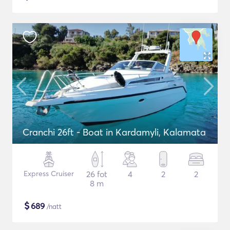
Cranchi 26ft - Boat in Kardamyli, Kalamata
Express Cruiser
26 fot
4
2
2
8 m
$
689
/natt