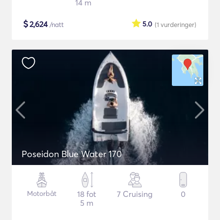
14 m
$
2,624
5.0
/natt
(1
vurderinger
)
Poseidon Blue Water 170
Motorbåt
18 fot
7 Cruising
0
5 m