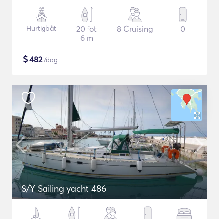
Hurtigbåt
20 fot
8 Cruising
0
6 m
$
482
/dag
S/Y Sailing yacht 486