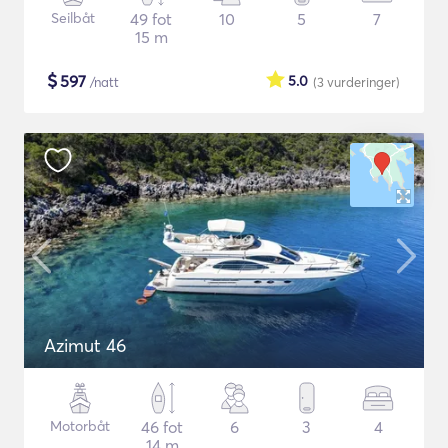
Seilbåt
49 fot
10
5
7
15 m
$
597
5.0
/natt
(3
vurderinger
)
Azimut 46
Motorbåt
46 fot
6
3
4
14 m