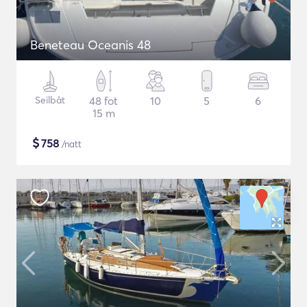
Beneteau Oceanis 48
Seilbåt
48 fot
10
5
6
15 m
$
758
/natt