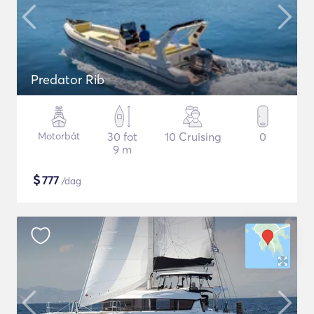
Predator Rib
Motorbåt
30 fot
10 Cruising
0
9 m
$
777
/dag