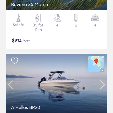
Bavaria 35 Match
Seilbåt
35 fot
4
2
4
11 m
$
574
/natt
A Hellas BR20