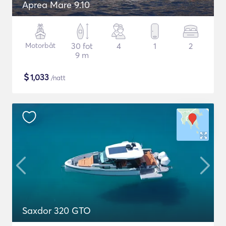
Aprea Mare 9.10
Motorbåt
30 fot
4
1
2
9 m
$
1,033
/natt
Saxdor 320 GTO