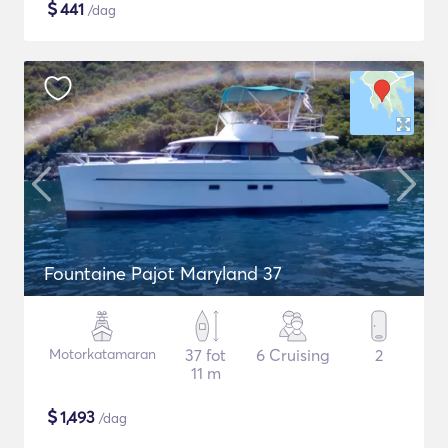
$
441
/dag
Fountaine Pajot Maryland 37
Motorkatamaran
37 fot
6 Cruising
2
11 m
$
1,493
/dag