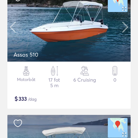
Assos 510
Motorbåt
17 fot
6 Cruising
0
5 m
$
333
/dag