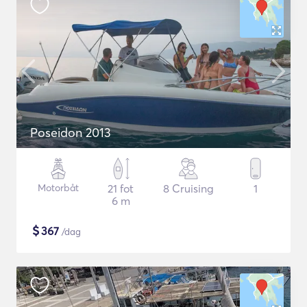
Poseidon 2013
Motorbåt
21 fot
8 Cruising
1
6 m
$
367
/dag