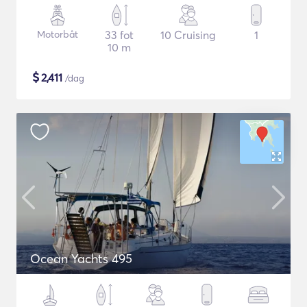
Motorbåt
33 fot
10 Cruising
1
10 m
$
2,411
/dag
Ocean Yachts 495