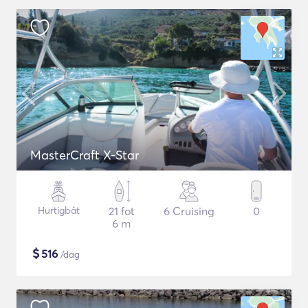
MasterCraft X-Star
Hurtigbåt
21 fot
6 Cruising
0
6 m
$
516
/dag