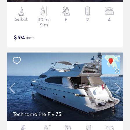
Seilbåt
30 fot
6
2
4
9 m
$
574
/natt
Technomarine Fly 75