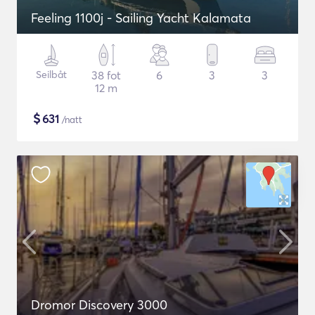
Feeling 1100j - Sailing Yacht Kalamata
Seilbåt
38 fot
6
3
3
12 m
$
631
/natt
Dromor Discovery 3000