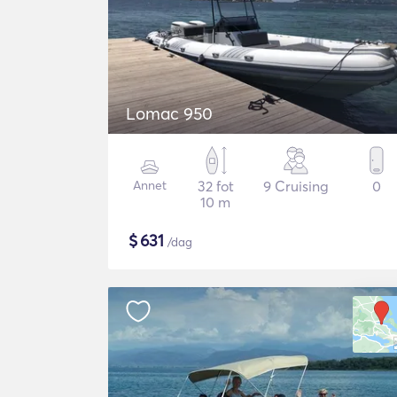
Lomac 950
Annet
32 fot
9 Cruising
0
10 m
$
631
/dag