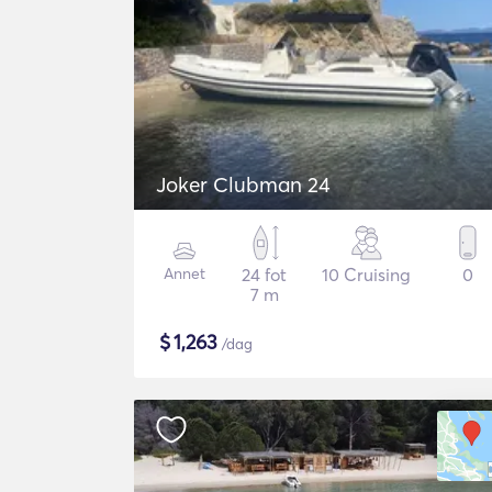
Joker Clubman 24
Annet
24 fot
10 Cruising
0
7 m
$
1,263
/dag