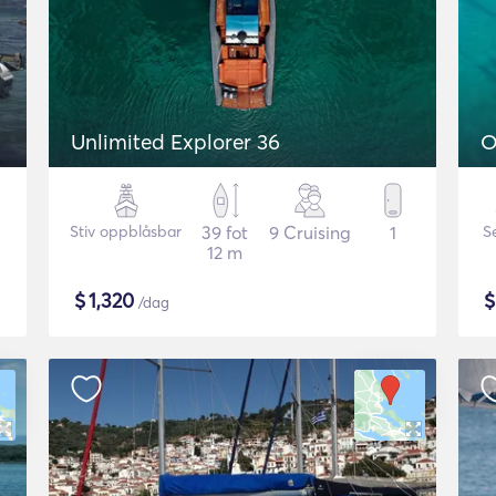
Unlimited Explorer 36
O
Stiv oppblåsbar
39 fot
9 Cruising
1
S
12 m
$
1,320
/dag