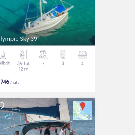
lympic Sky 39
eilbåt
39 fot
7
3
4
12 m
$
746
/natt