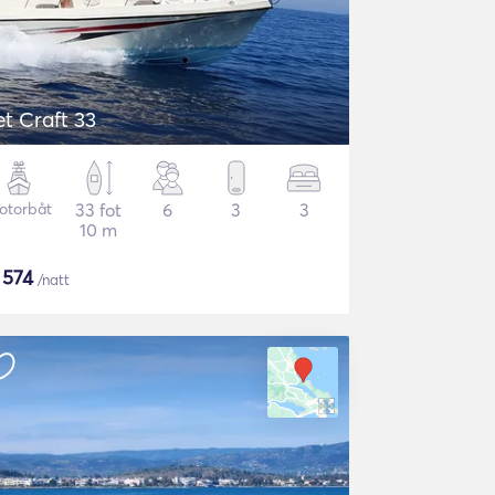
et Craft 33
otorbåt
33 fot
6
3
3
10 m
$
574
/natt