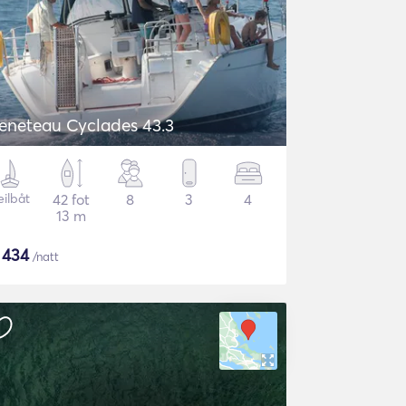
eneteau Cyclades 43.3
eilbåt
42 fot
8
3
4
13 m
$
434
/natt