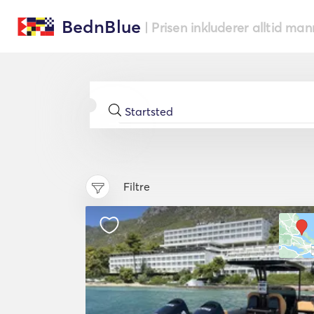
BednBlue
| Prisen inkluderer alltid ma
Filtre