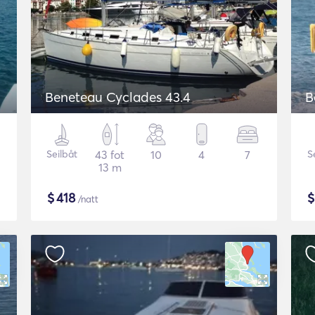
Beneteau Cyclades 43.4
B
Seilbåt
43 fot
10
4
7
S
13 m
$
418
/natt