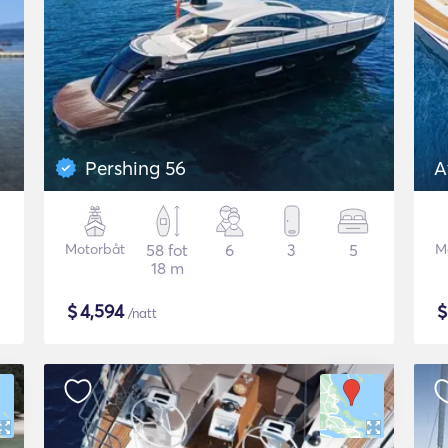
Pershing 56
A
Motorbåt
58 fot
6
3
5
M
18 m
$
4,594
/natt