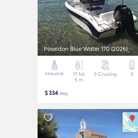
Poseidon Blue Water 170 (2026)
Motorbåt
17 fot
5 Cruising
0
5 m
$
334
/dag