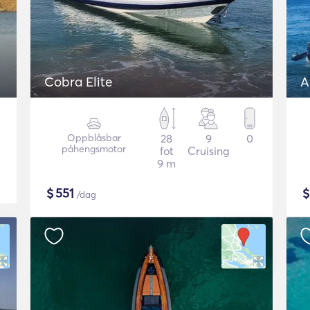
Cobra Elite
A
Oppblåsbar
28
9
0
påhengsmotor
fot
Cruising
9 m
$
551
/dag