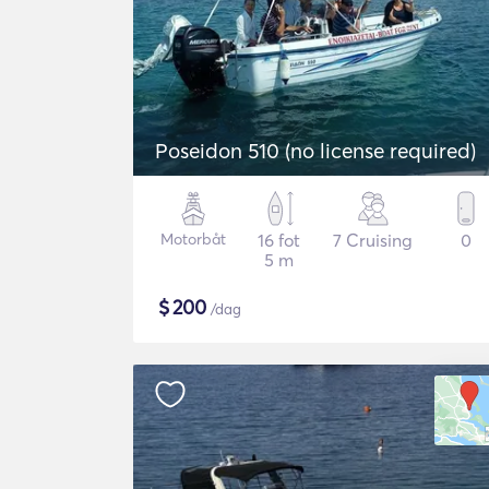
Poseidon 510 (no license required)
Motorbåt
16 fot
7 Cruising
0
5 m
$
200
/dag