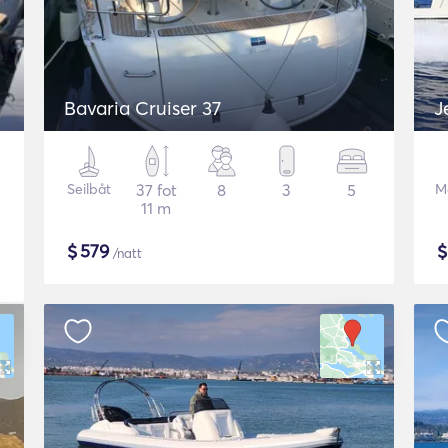
Bavaria Cruiser 37
J
Seilbåt
37 fot
8
3
5
M
11 m
$
579
/natt