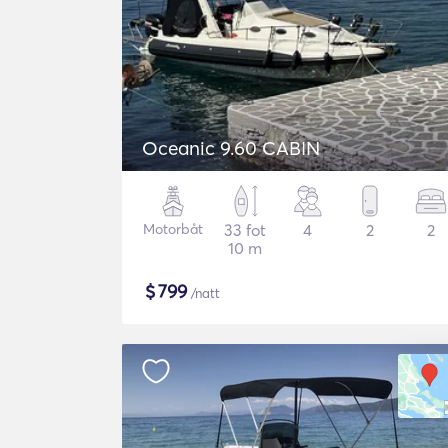
Oceanic 9.60 CABIN
Motorbåt
33 fot
4
2
2
10 m
$
799
/natt