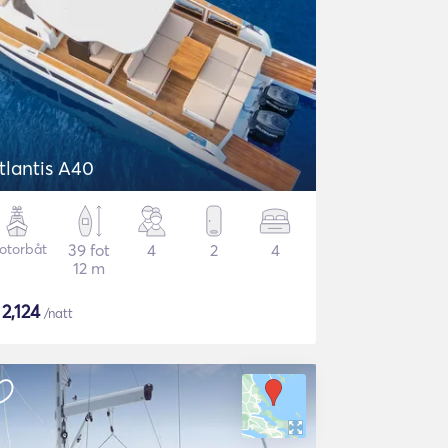
tlantis A40
otorbåt
39 fot
4
2
4
12 m
$
2,124
/natt