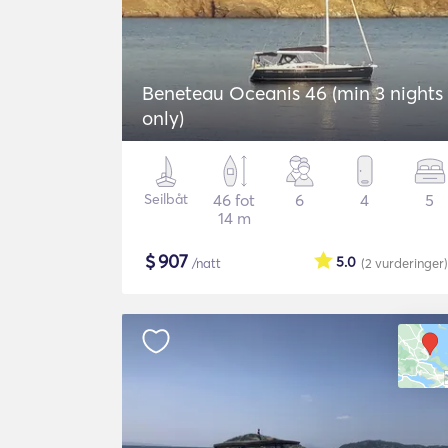
Beneteau Oceanis 46 (min 3 nights
only)
Seilbåt
46 fot
6
4
5
14 m
$
907
5.0
/natt
(2
vurderinger
)