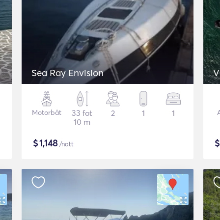
Sea Ray Envision
V
Motorbåt
33 fot
2
1
1
10 m
$
1,148
/natt