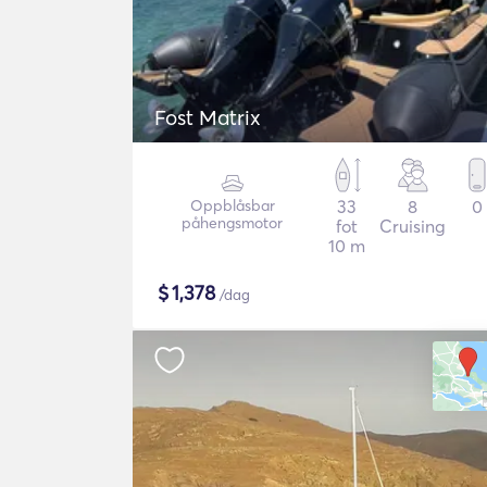
Fost Matrix
Oppblåsbar
33
8
0
påhengsmotor
fot
Cruising
10 m
$
1,378
/dag