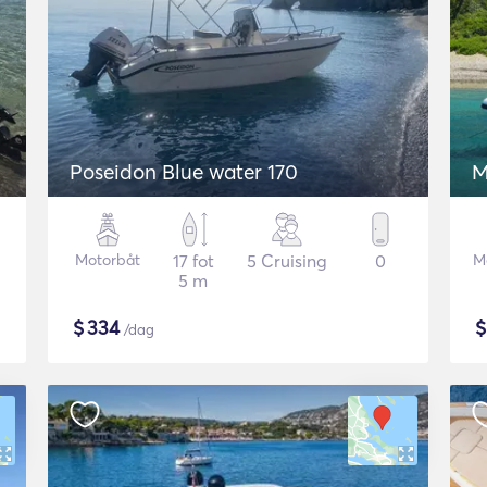
Poseidon Blue water 170
M
Motorbåt
17 fot
5 Cruising
0
M
5 m
$
334
/dag