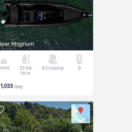
iper Magnum
Annet
33 fot
8 Cruising
0
10 m
$
1,033
/dag