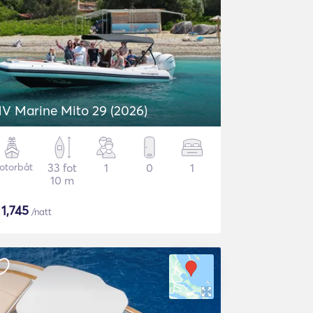
V Marine Mito 29 (2026)
otorbåt
33 fot
1
0
1
10 m
$
1,745
/natt