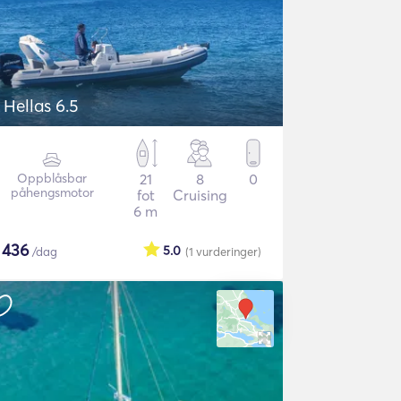
 Hellas 6.5
Oppblåsbar
21
8
0
påhengsmotor
fot
Cruising
6 m
$
436
5.0
/dag
(1
vurderinger
)