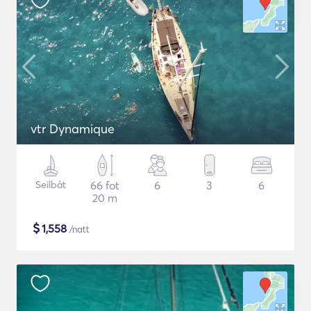
vtr Dynamique
Seilbåt
66 fot
6
3
6
20 m
$
1,558
/natt