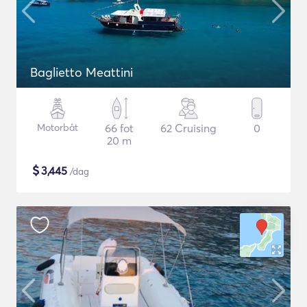
Baglietto Meattini
Motorbåt
66 fot
62 Cruising
0
20 m
$
3,445
/dag