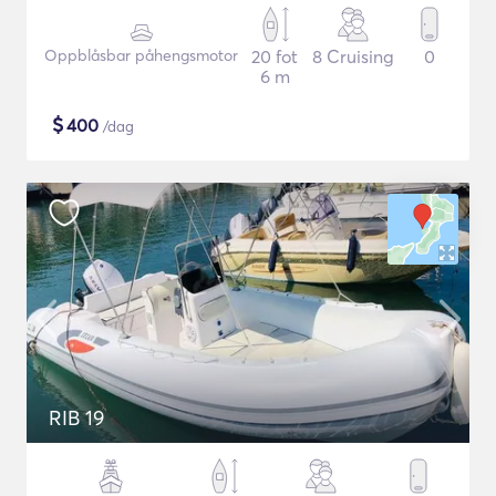
Oppblåsbar påhengsmotor
20 fot
8 Cruising
0
6 m
$
400
/dag
RIB 19