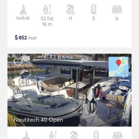
Seilbåt
52 fot
11
5
6
16 m
$
852
/natt
Nautitech 40 Open