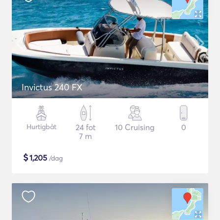
Invictus 240 FX
Hurtigbåt
24 fot
10 Cruising
0
7 m
$
1,205
/dag