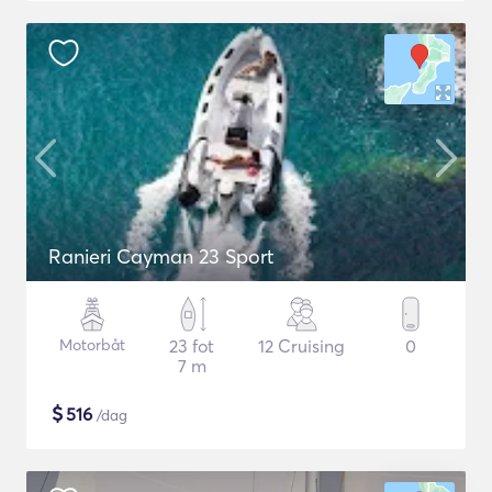
Ranieri Cayman 23 Sport
Motorbåt
23 fot
12 Cruising
0
7 m
$
516
/dag