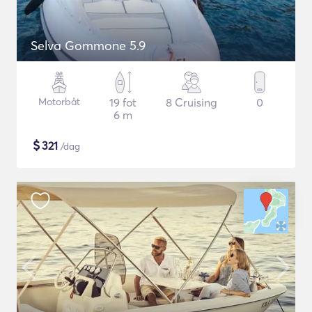
Selva Gommone 5.9
Motorbåt
19 fot
8 Cruising
0
6 m
$
321
/dag