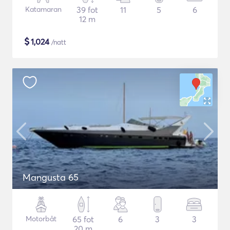
Katamaran
39 fot
11
5
6
12 m
$
1,024
/natt
Mangusta 65
Motorbåt
65 fot
6
3
3
20 m