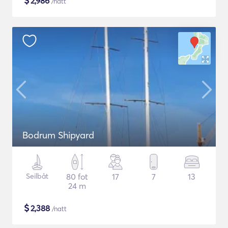
$
2,986
/natt
Bodrum Shipyard
Seilbåt
80 fot
17
7
13
24 m
$
2,388
/natt