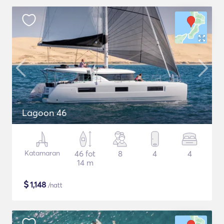
Lagoon 46
Katamaran
46 fot
8
4
4
14 m
$
1,148
/natt