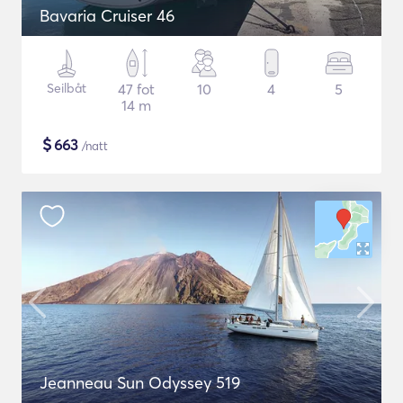
Bavaria Cruiser 46
Seilbåt
47 fot
10
4
5
14 m
$
663
/natt
Jeanneau Sun Odyssey 519