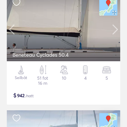
Beneteau Cyclades 50.4
Seilbåt
51 fot
10
4
5
16 m
$
942
/natt