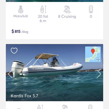
Motorbåt
20 fot
8 Cruising
0
6 m
$
815
/dag
Kardis Fox 5.7