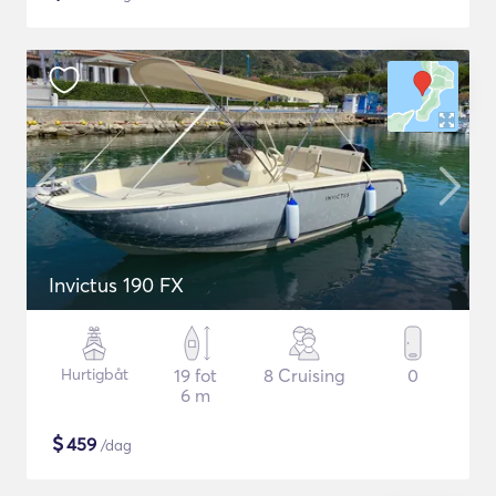
Invictus 190 FX
Hurtigbåt
19 fot
8 Cruising
0
6 m
$
459
/dag