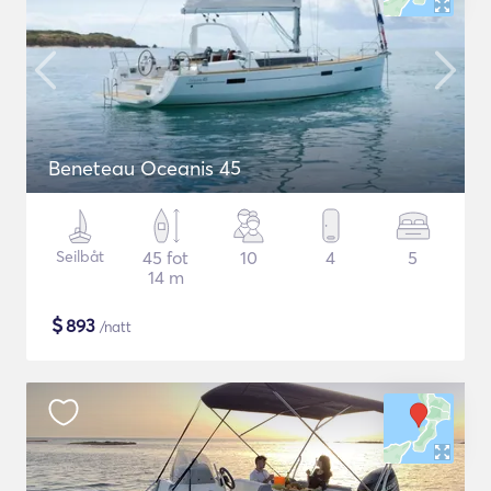
Beneteau Oceanis 45
Seilbåt
45 fot
10
4
5
14 m
$
893
/natt