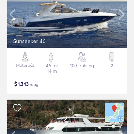
Sunseeker 46
Motorbåt
46 fot
10 Cruising
2
14 m
$
1,343
/dag