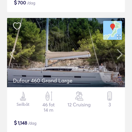
$
700
/dag
Dufour 460 Grand Large
Seilbåt
46 fot
12 Cruising
3
14 m
$
1,148
/dag