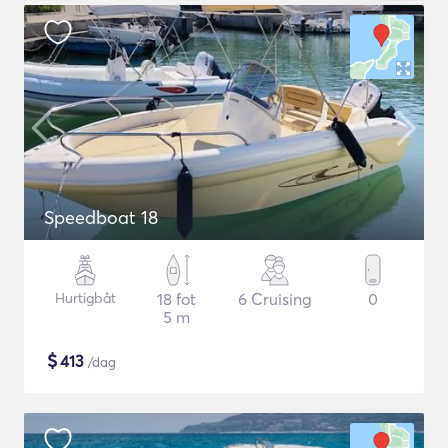
Speedboat 18
Hurtigbåt
18 fot
6 Cruising
0
5 m
$
413
/dag