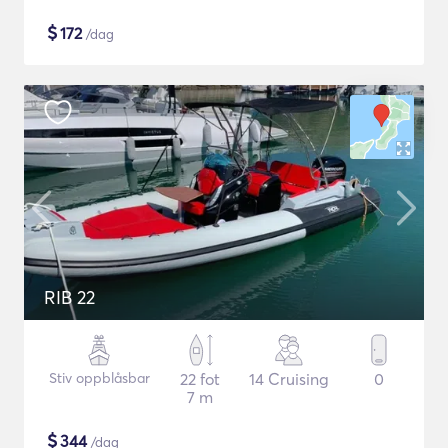
$
172
/dag
RIB 22
Stiv oppblåsbar
22 fot
14 Cruising
0
7 m
$
344
/dag