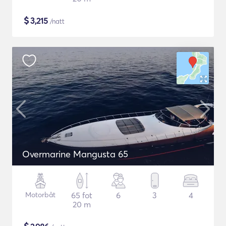
$
3,215
/natt
Overmarine Mangusta 65
Motorbåt
65 fot
6
3
4
20 m