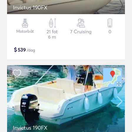
Invictus 190FX
Motorbåt
21 fot
7 Cruising
0
6 m
$
539
/dag
Invictus 190FX