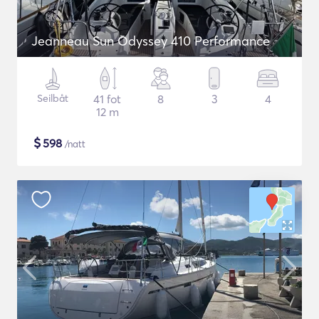
Jeanneau Sun Odyssey 410 Performance
Seilbåt
41 fot
8
3
4
12 m
$
598
/natt