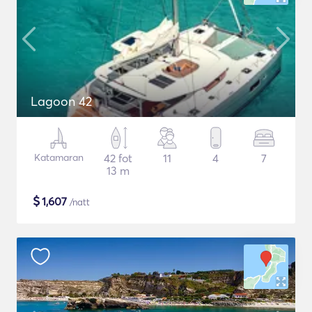
Lagoon 42
Katamaran
42 fot
11
4
7
13 m
$
1,607
/natt