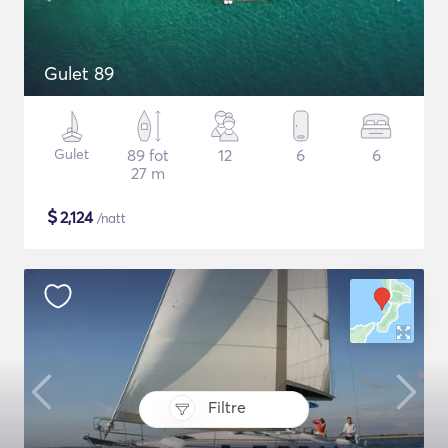
Gulet 89
Gulet
89 fot
12
6
6
27 m
$
2,124
/natt
Filtre