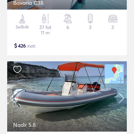
Bavaria C38
Seilbåt
37 fot
6
3
3
11 m
$
426
/natt
Nadir 5.8