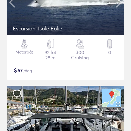
Escursioni Isole Eolie
Motorbåt
92 fot
300
0
28 m
Cruising
$
57
/dag