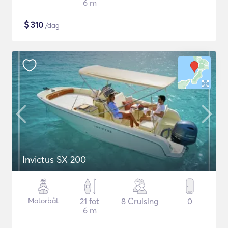
6 m
$
310
/dag
Invictus SX 200
Motorbåt
21 fot
8 Cruising
0
6 m