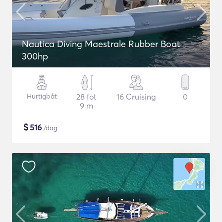
Nautica Diving Maestrale Rubber Boat
300hp
Hurtigbåt
28 fot
16 Cruising
0
9 m
$
516
/dag