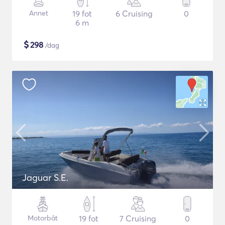
Annet
19 fot
6 Cruising
0
6 m
$
298
/dag
Jaguar S.E.
Motorbåt
19 fot
7 Cruising
0