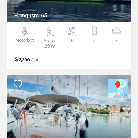
Mangusta 65
Motorbåt
65 fot
6
3
7
20 m
$
2,756
/natt