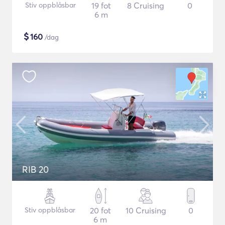
Stiv oppblåsbar
19 fot
8 Cruising
0
6 m
$
160
/dag
RIB 20
Stiv oppblåsbar
20 fot
10 Cruising
0
6 m