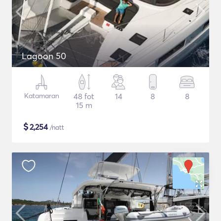
Lagoon 50
Katamaran
48 fot
14
8
8
15 m
$
2,254
/natt