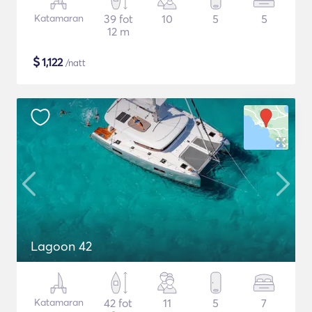
Katamaran
39 fot
10
5
5
12 m
$
1,122
/natt
Lagoon 42
Katamaran
42 fot
11
5
7