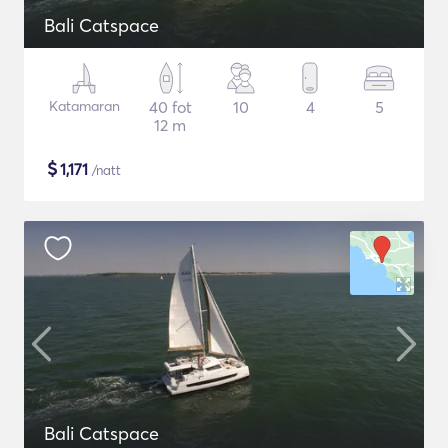
Bali Catspace
Katamaran
40 fot
10
4
5
12 m
$
1,171
/natt
Bali Catspace