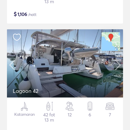
13 m
$
1,106
/natt
Lagoon 42
Katamaran
42 fot
12
6
7
13 m