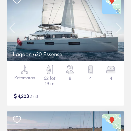
Lagoon 620 Essense
Katamaran
62 fot
8
4
4
19 m
$
4,203
/natt