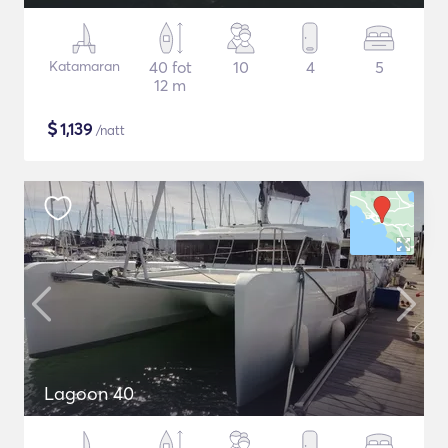
Katamaran
40 fot
10
4
5
12 m
$
1,139
/natt
Lagoon 40