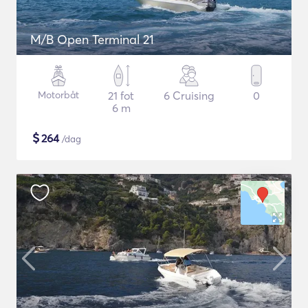
M/B Open Terminal 21
Motorbåt
21 fot
6 Cruising
0
6 m
$
264
/dag