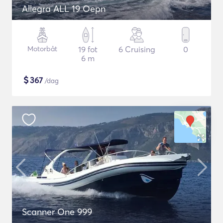
Allegra ALL 19 Oepn
Motorbåt
19 fot
6 Cruising
0
6 m
$
367
/dag
Scanner One 999