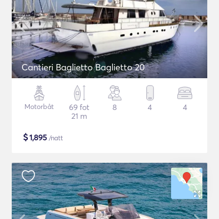
Cantieri Baglietto Baglietto 20
Motorbåt
69 fot
8
4
4
21 m
$
1,895
/natt