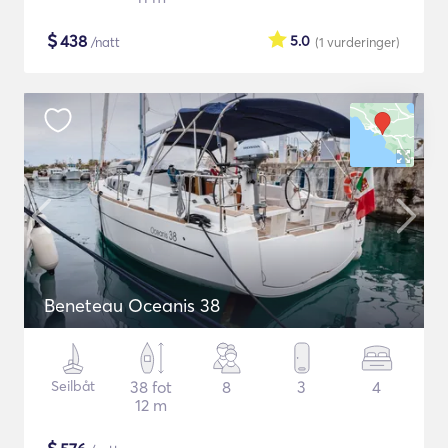
$
438
5.0
/natt
(1
vurderinger
)
Beneteau Oceanis 38
Seilbåt
38 fot
8
3
4
12 m