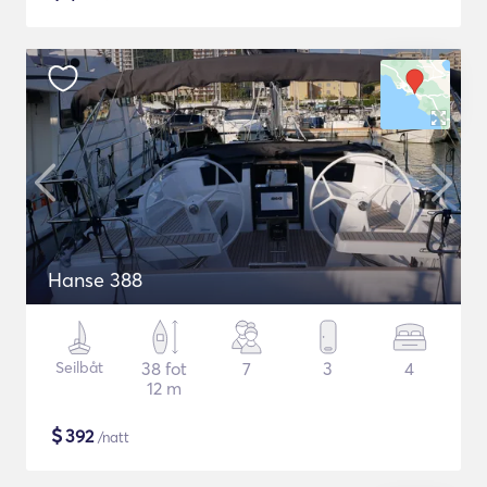
Hanse 388
Seilbåt
38 fot
7
3
4
12 m
$
392
/natt