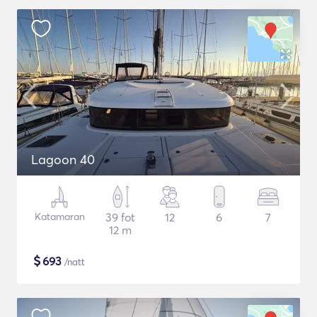
Lagoon 40
Katamaran
39 fot
12
6
7
12 m
$
693
/natt