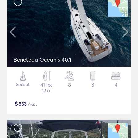
Beneteau Oceanis 40.1
Seilbåt
41 fot
8
3
4
12 m
$
863
/natt