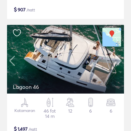
$
907
/natt
Lagoon 46
Katamaran
46 fot
12
6
6
14 m
$
1,497
/natt