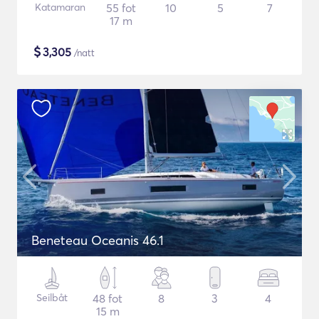
Katamaran
55 fot
10
5
7
17 m
$
3,305
/natt
Beneteau Oceanis 46.1
Seilbåt
48 fot
8
3
4
15 m