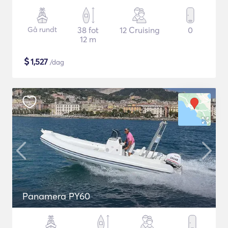
Gå rundt
38 fot
12 Cruising
0
12 m
$
1,527
/dag
Panamera PY60