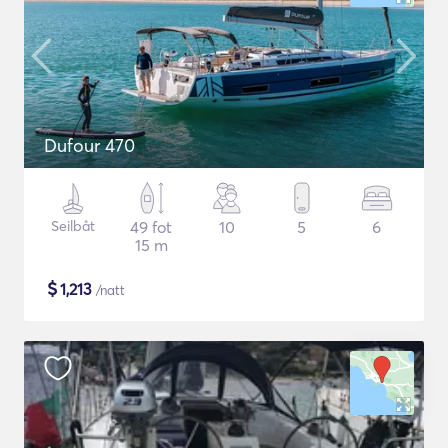
Dufour 470
Seilbåt
49 fot
10
5
6
15 m
$
1,213
/natt