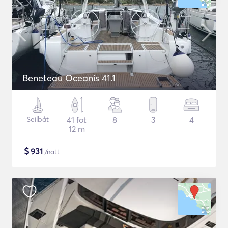
Beneteau Oceanis 41.1
Seilbåt
41 fot
8
3
4
12 m
$
931
/natt