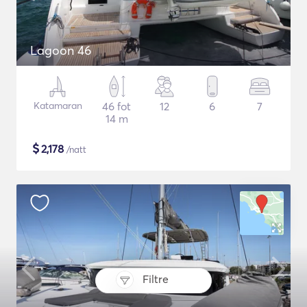
Lagoon 46
Katamaran
46 fot
12
6
7
14 m
$
2,178
/natt
Filtre