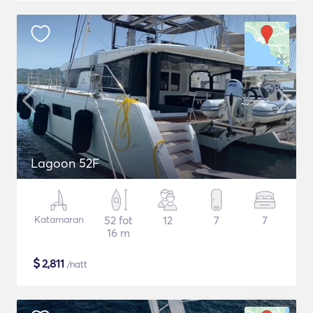
Lagoon 52F
Katamaran
52 fot
12
7
7
16 m
$
2,811
/natt