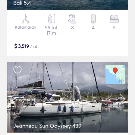
Bali 5.4
Katamaran
55 fot
8
4
5
17 m
$
3,519
/natt
Jeanneau Sun Odyssey 439