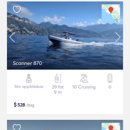
Scanner 870
Stiv oppblåsbar
29 fot
10 Cruising
0
9 m
$
528
/dag