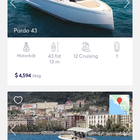
Pardo 43
Motorbåt
43 fot
12 Cruising
1
13 m
$
4,594
/dag