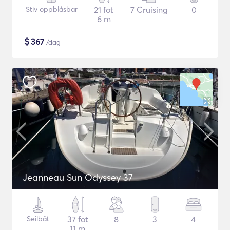
Stiv oppblåsbar
21 fot
7 Cruising
0
6 m
$
367
/dag
Jeanneau Sun Odyssey 37
Seilbåt
37 fot
8
3
4
11 m