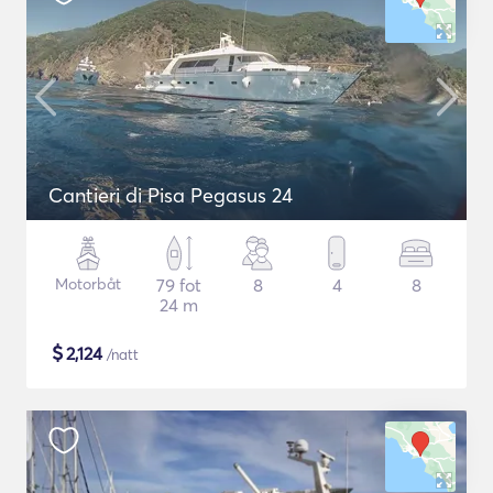
Cantieri di Pisa Pegasus 24
Motorbåt
79 fot
8
4
8
24 m
$
2,124
/natt