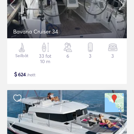
Bavaria Cruiser 34
Seilbåt
33 fot
6
3
3
10 m
$
624
/natt