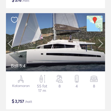
$
576
/natt
Bali 5.4
Katamaran
55 fot
8
4
8
17 m
$
3,757
/natt