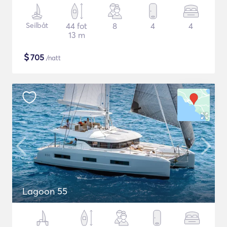
Seilbåt
44 fot
8
4
4
13 m
$
705
/natt
Lagoon 55