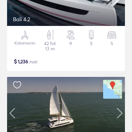
Bali 4.2
Katamaran
42 fot
9
5
5
13 m
$
1,236
/natt