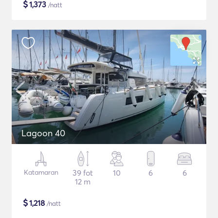
$
1,373
/natt
Lagoon 40
Katamaran
39 fot
10
6
6
12 m
$
1,218
/natt