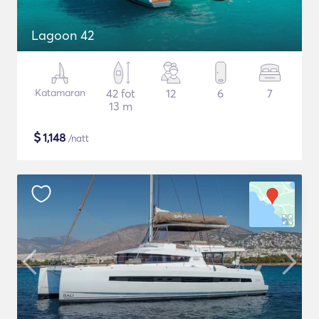
Lagoon 42
Katamaran
42 fot
12
6
7
13 m
$
1,148
/natt