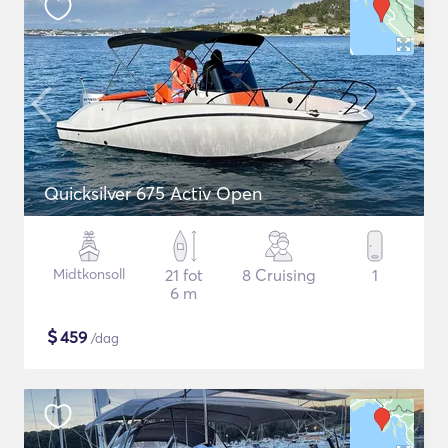
Quicksilver 675 Activ Open
Midtkonsoll
21 fot
8 Cruising
1
6 m
$
459
/dag