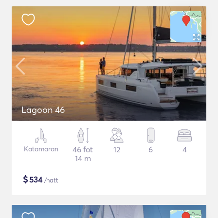
Lagoon 46
Katamaran
46 fot
12
6
4
14 m
$
534
/natt