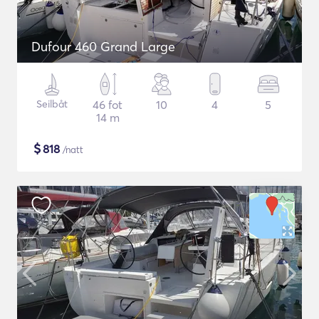
Dufour 460 Grand Large
Seilbåt
46 fot
10
4
5
14 m
$
818
/natt