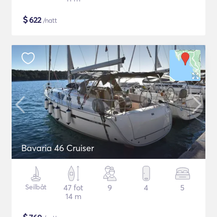
$
622
/natt
Bavaria 46 Cruiser
Seilbåt
47 fot
9
4
5
14 m