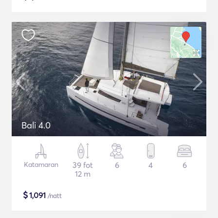
Bali 4.0
Katamaran
39 fot
6
4
6
12 m
$
1,091
/natt