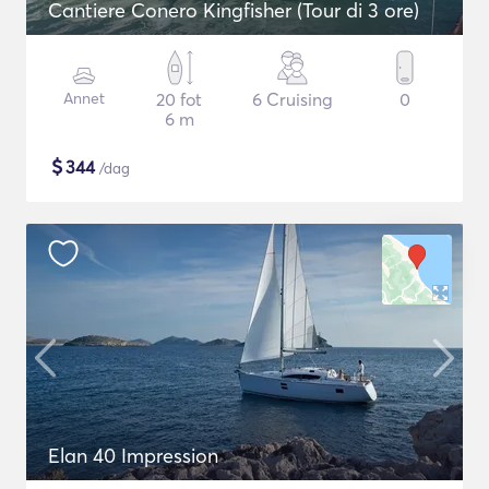
Cantiere Conero Kingfisher (Tour di 3 ore)
Annet
20 fot
6 Cruising
0
6 m
$
344
/dag
Elan 40 Impression