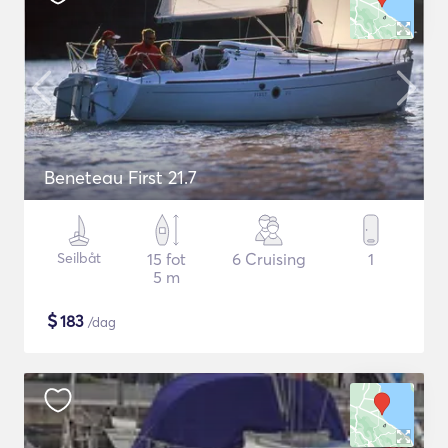
Beneteau First 21.7
Seilbåt
15 fot
6 Cruising
1
5 m
$
183
/dag