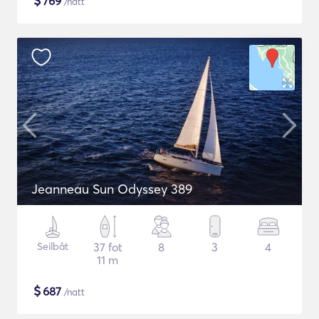
$
769
/natt
Jeanneau Sun Odyssey 389
Seilbåt
37 fot
8
3
4
11 m
$
687
/natt