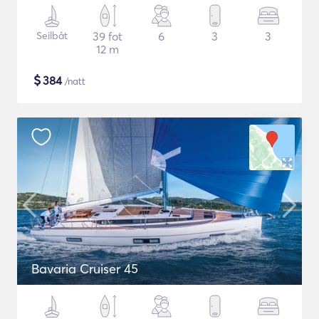
Seilbåt
39 fot
6
3
3
12 m
$
384
/natt
Bavaria Cruiser 45