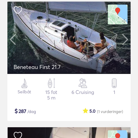
Beneteau First 21.7
Seilbåt
15 fot
6 Cruising
1
5 m
$
287
5.0
/dag
(1
vurderinger
)