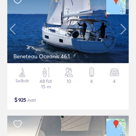
Beneteau Oceanis 46.1
Seilbåt
48 fot
10
4
4
15 m
$
925
/natt