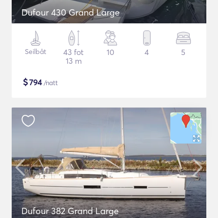
Dufour 430 Grand Large
Seilbåt
43 fot
10
4
5
13 m
$
794
/natt
Dufour 382 Grand Large