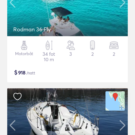
Rodman 36 Fly
Motorbåt
34 fot
3
2
2
10 m
$
918
/natt