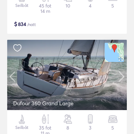
Seilbåt
45 fot
10
4
5
14 m
$
834
/natt
Dufour 360 Grand Large
Seilbåt
35 fot
8
3
5
11 m