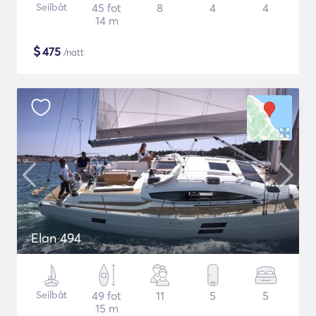
Seilbåt
45 fot
8
4
4
14 m
$
475
/natt
Elan 494
Seilbåt
49 fot
11
5
5
15 m