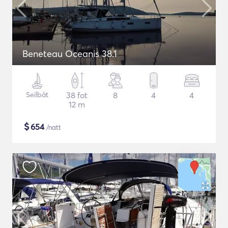
Beneteau Oceanis 38.1
Seilbåt
38 fot
8
4
4
12 m
$
654
/natt