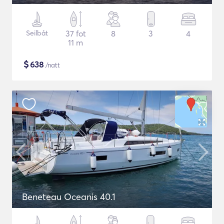
Seilbåt
37 fot
8
3
4
11 m
$
638
/natt
Beneteau Oceanis 40.1