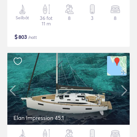
Seilbåt
36 fot
8
3
8
11 m
$
803
/natt
Elan Impression 45.1