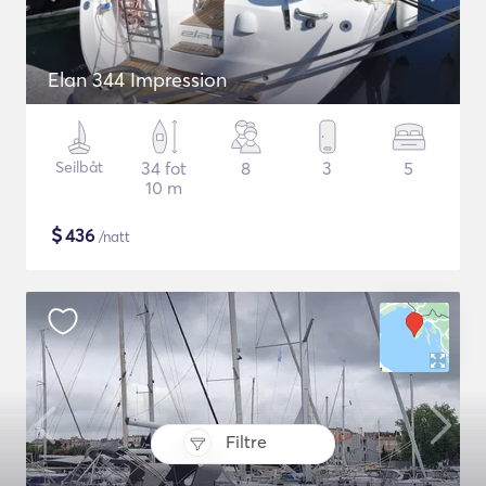
Elan 344 Impression
Seilbåt
34 fot
8
3
5
10 m
$
436
/natt
Filtre