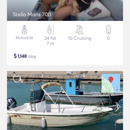
Stella Maris 700
Motorbåt
24 fot
10 Cruising
0
7 m
$
1,148
/dag