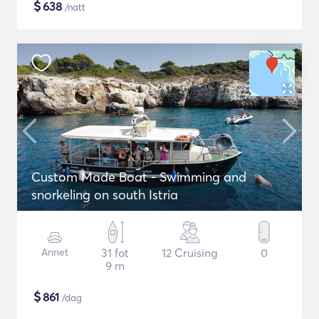
$
638
/natt
Custom Made Boat - Swimming and
snorkeling on south Istria
Annet
31 fot
12 Cruising
0
9 m
$
861
/dag