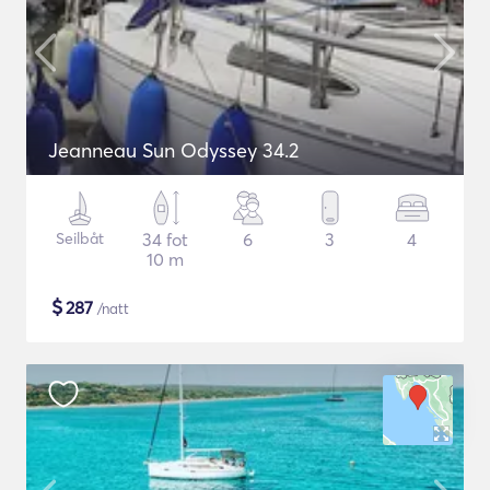
Jeanneau Sun Odyssey 34.2
Seilbåt
34 fot
6
3
4
10 m
$
287
/natt