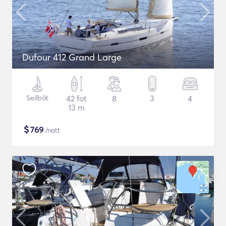
Dufour 412 Grand Large
Seilbåt
42 fot
8
3
4
13 m
$
769
/natt