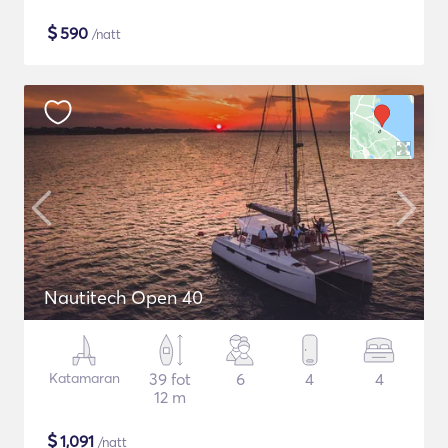
$
590
/natt
Nautitech Open 40
Katamaran
39 fot
6
4
4
12 m
$
1,091
/natt