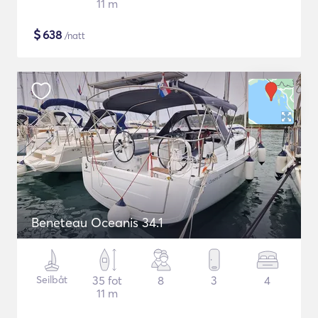
11 m
$
638
/natt
Beneteau Oceanis 34.1
Seilbåt
35 fot
8
3
4
11 m