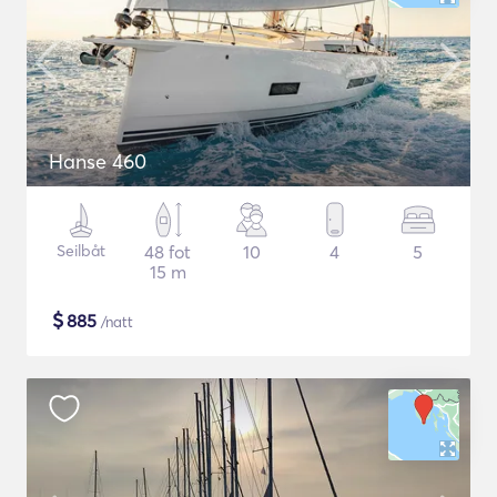
Hanse 460
Seilbåt
48 fot
10
4
5
15 m
$
885
/natt