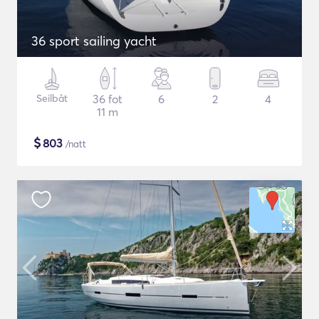
36 sport sailing yacht
Seilbåt
36 fot
6
2
4
11 m
$
803
/natt