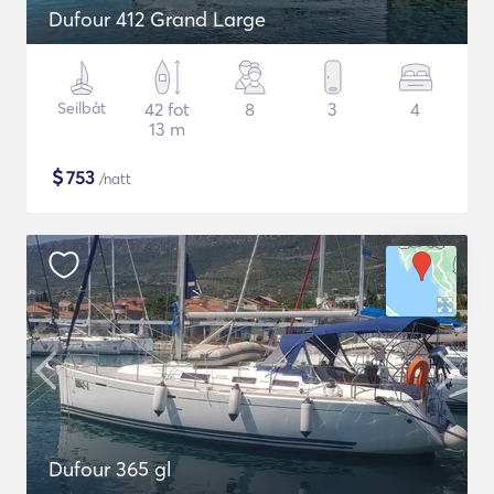
Dufour 412 Grand Large
Seilbåt
42 fot
8
3
4
13 m
$
753
/natt
Dufour 365 gl