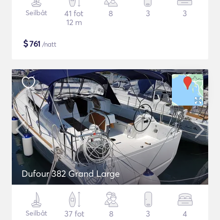
Seilbåt
41 fot
8
3
3
12 m
$
761
/natt
Dufour 382 Grand Large
Seilbåt
37 fot
8
3
4