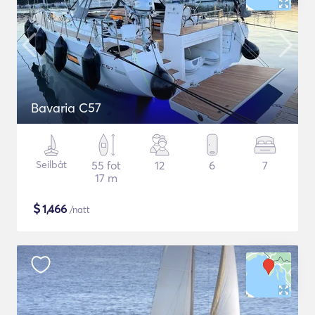
Bavaria C57
Seilbåt
55 fot
12
6
7
17 m
$
1,466
/natt