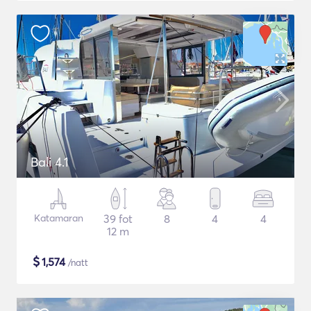
Bali 4.1
Katamaran
39 fot
8
4
4
12 m
$
1,574
/natt