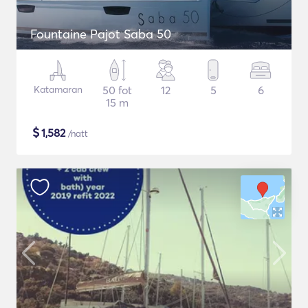
Fountaine Pajot Saba 50
Katamaran
50 fot
12
5
6
15 m
$
1,582
/natt