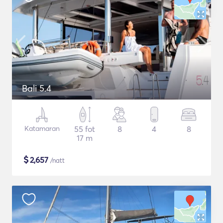
Bali 5.4
Katamaran
55 fot
8
4
8
17 m
$
2,657
/natt