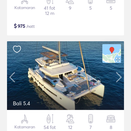
Katamaran
41 fot
9
5
5
12 m
$
975
/natt
Bali 5.4
Katamaran
54 fot
12
7
8