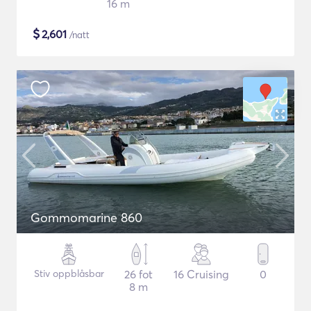
16 m
$
2,601
/natt
Gommomarine 860
Stiv oppblåsbar
26 fot
16 Cruising
0
8 m