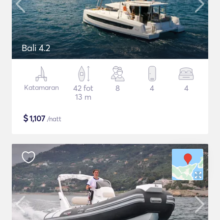
Bali 4.2
Katamaran
42 fot
8
4
4
13 m
$
1,107
/natt