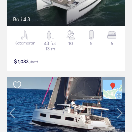
Bali 4.3
Katamaran
43 fot
10
5
6
13 m
$
1,033
/natt