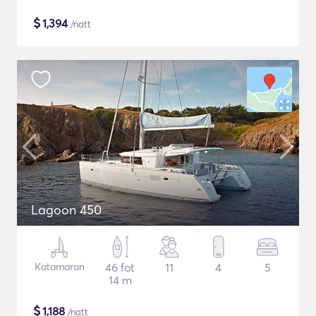
$
1,394
/natt
Lagoon 450
Katamaran
46 fot
11
4
5
14 m
$
1,188
/natt