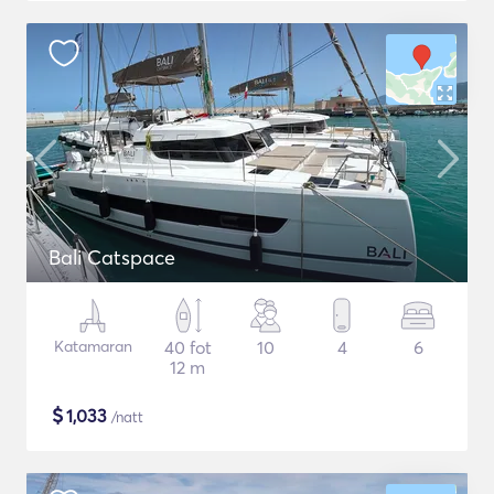
Bali Catspace
Katamaran
40 fot
10
4
6
12 m
$
1,033
/natt