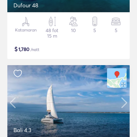
Dufour 48
Katamaran
48 fot
10
5
5
15 m
$
1,780
/natt
Bali 4.3