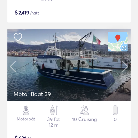
$
2,419
/natt
Motor Boat 39
Motorbåt
39 fot
10 Cruising
0
12 m