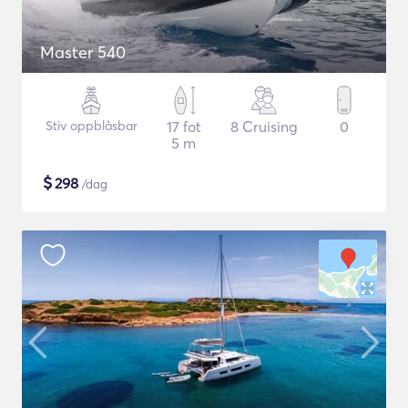
Master 540
Stiv oppblåsbar
17 fot
8 Cruising
0
5 m
$
298
/dag