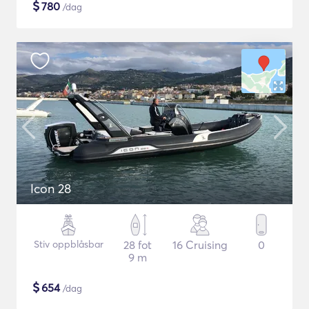
$
780
/dag
Icon 28
Stiv oppblåsbar
28 fot
16 Cruising
0
9 m
$
654
/dag