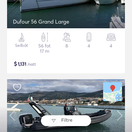
Dufour 56 Grand Large
Seilbåt
56 fot
8
4
4
17 m
$
1,131
/natt
Filtre