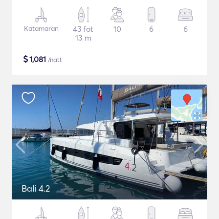
Katamaran
43 fot
10
6
6
13 m
$
1,081
/natt
Bali 4.2