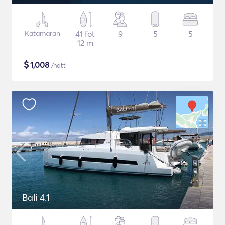
Katamaran
41 fot
9
5
5
12 m
$
1,008
/natt
Bali 4.1