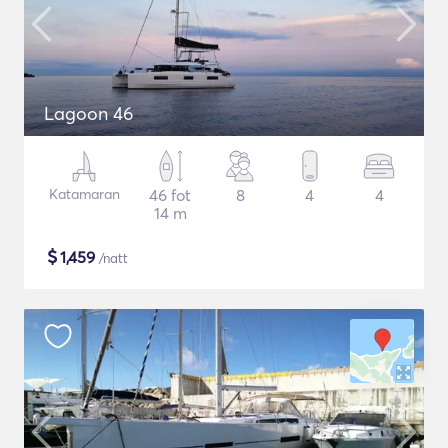
Lagoon 46
Katamaran
46 fot
8
4
4
14 m
$
1,459
/natt