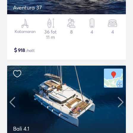
Aventura 37
Katamaran
36 fot
8
4
4
11 m
$
918
/natt
Bali 4.1