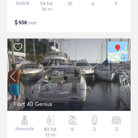
Seilbåt
54 fot
10
4
5
16 m
$
938
/natt
Fiart 40 Genius
Motorbåt
40 fot
6
3
3
12 m