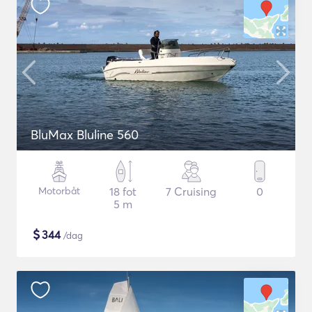
BluMax Bluline 560
Motorbåt
18 fot
7 Cruising
0
5 m
$
344
/dag