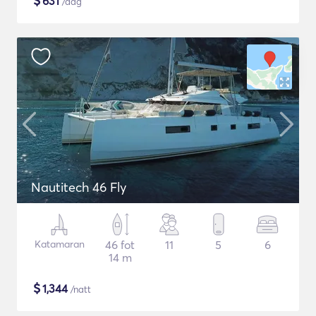
$
631
/dag
Nautitech 46 Fly
Katamaran
46 fot
11
5
6
14 m
$
1,344
/natt