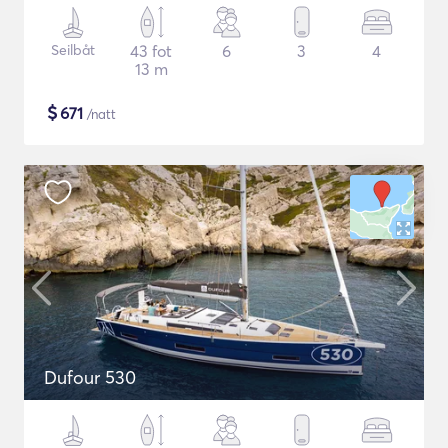
Seilbåt
43 fot
6
3
4
13 m
$
671
/natt
Dufour 530