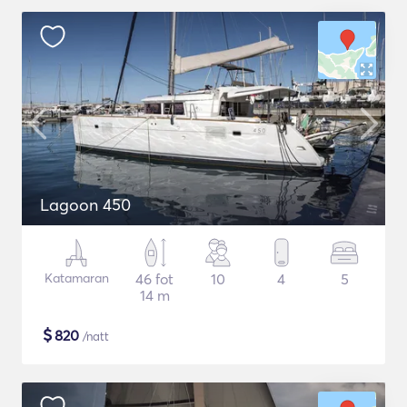
Lagoon 450
Katamaran
46 fot
10
4
5
14 m
$
820
/natt