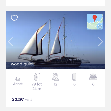
wood gulet
Annet
79 fot
12
6
6
24 m
$
2,297
/natt