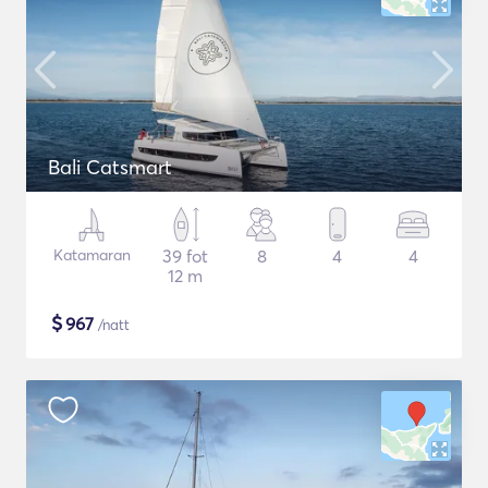
Bali Catsmart
Katamaran
39 fot
8
4
4
12 m
$
967
/natt