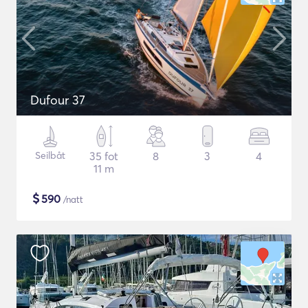
Dufour 37
Seilbåt
35 fot
8
3
4
11 m
$
590
/natt