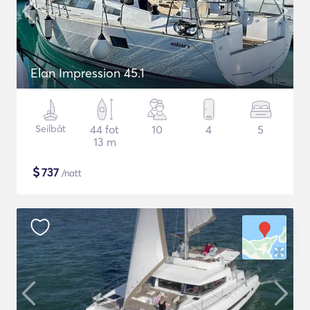
Elan Impression 45.1
Seilbåt
44 fot
10
4
5
13 m
$
737
/natt