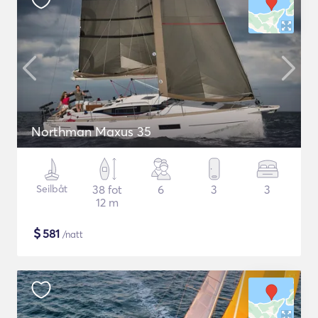
Northman Maxus 35
Seilbåt
38 fot
6
3
3
12 m
$
581
/natt