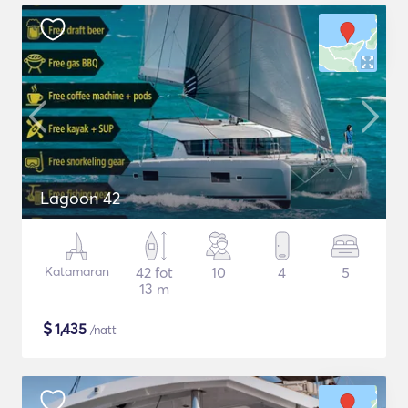
Lagoon 42
Katamaran
42 fot
10
4
5
13 m
$
1,435
/natt