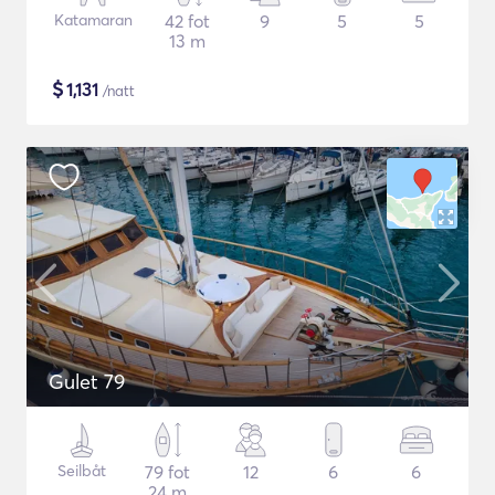
Katamaran
42 fot
9
5
5
13 m
$
1,131
/natt
Gulet 79
Seilbåt
79 fot
12
6
6
24 m