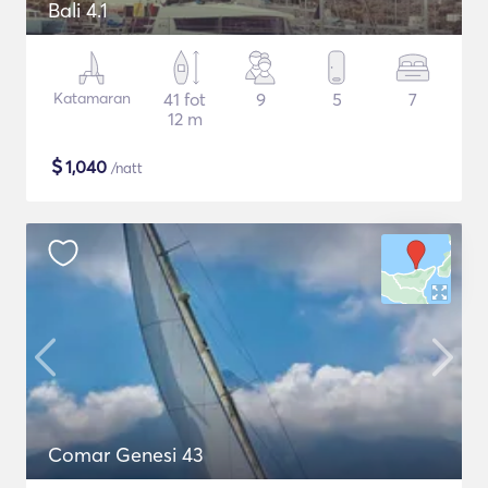
Bali 4.1
Katamaran
41 fot
9
5
7
12 m
$
1,040
/natt
Comar Genesi 43