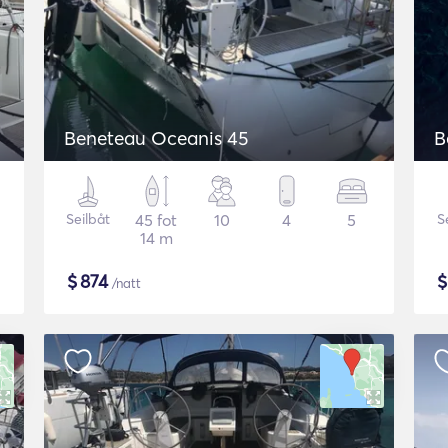
Beneteau Oceanis 45
B
Seilbåt
45 fot
10
4
5
S
14 m
$
874
/natt