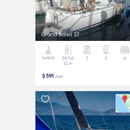
Grand Soleil 37
Seilbåt
38 fot
7
3
4
12 m
$
591
/natt