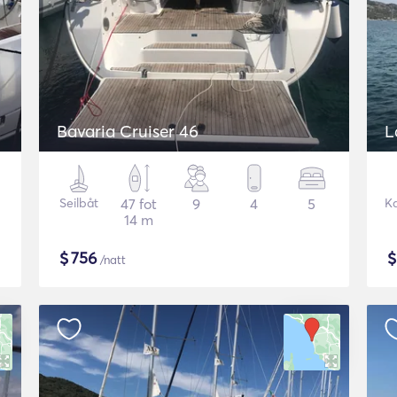
Bavaria Cruiser 46
L
Seilbåt
47 fot
9
4
5
K
14 m
$
756
/natt