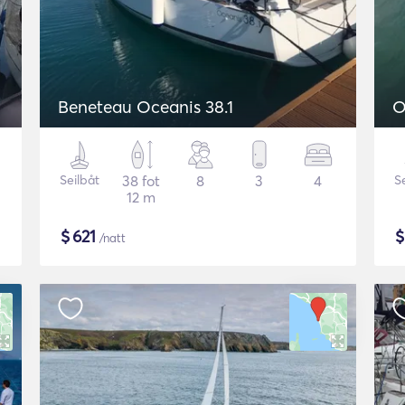
Beneteau Oceanis 38.1
O
Seilbåt
38 fot
8
3
4
S
12 m
$
621
/natt