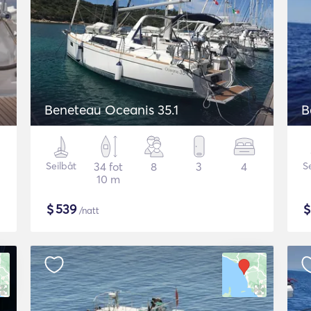
Beneteau Oceanis 35.1
B
Seilbåt
34 fot
8
3
4
S
10 m
$
539
/natt