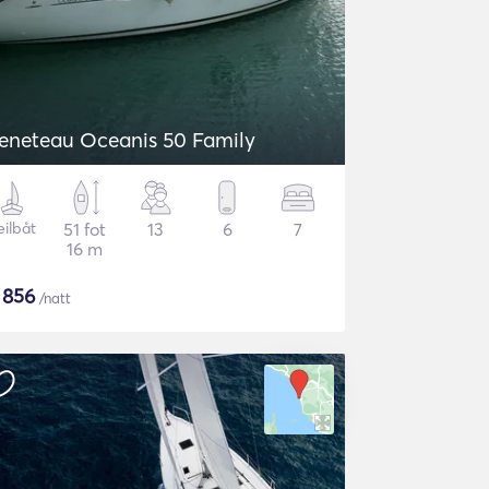
eneteau Oceanis 50 Family
eilbåt
51 fot
13
6
7
16 m
$
856
/natt