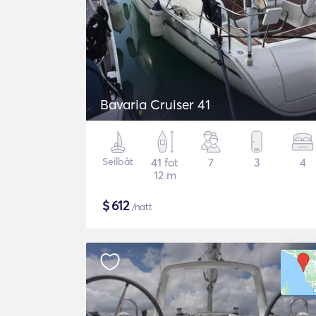
Bavaria Cruiser 41
Seilbåt
41 fot
7
3
4
12 m
$
612
/natt