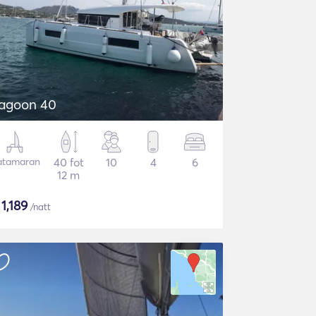
agoon 40
atamaran
40 fot
10
4
6
12 m
$
1,189
/natt