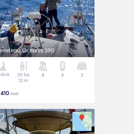
eneteau Oceanis 390
eilbåt
39 fot
8
4
2
12 m
$
410
/natt