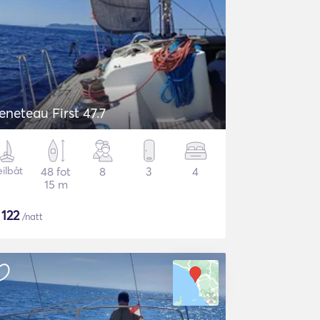
eneteau First 47.7
eilbåt
48 fot
8
3
4
15 m
$
122
/natt