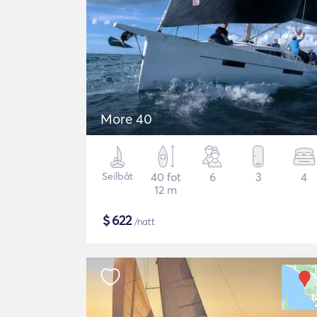
More 40
Seilbåt
40 fot
6
3
4
12 m
$
622
/natt