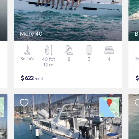
More 40
B
Seilbåt
40 fot
8
3
4
S
12 m
$
622
/natt