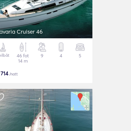
avaria Cruiser 46
eilbåt
46 fot
9
4
5
14 m
$
714
/natt