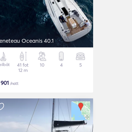
eneteau Oceanis 40.1
eilbåt
41 fot
10
4
5
12 m
$
901
/natt