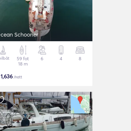
cean Schooner
eilbåt
59 fot
6
4
8
18 m
$
1,636
/natt