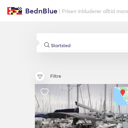
BednBlue
| Prisen inkluderer alltid ma
Filtre