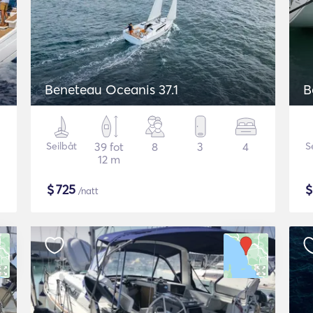
Beneteau Oceanis 37.1
B
Seilbåt
39 fot
8
3
4
S
12 m
$
725
/natt