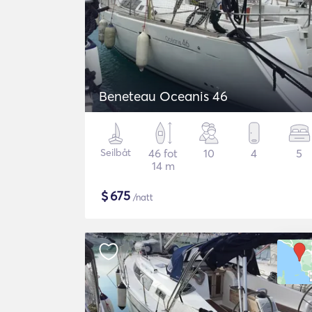
Beneteau Oceanis 46
Seilbåt
46 fot
10
4
5
14 m
$
675
/natt