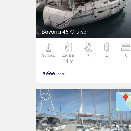
Bavaria 46 Cruiser
Seilbåt
46 fot
9
4
6
14 m
$
666
/natt