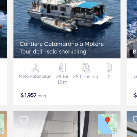
Cantiere Catamarano a Motore -
Tour dell' isola snorkeling
B
Motorkatamaran
39 fot
35 Cruising
0
S
12 m
$
1,952
/dag