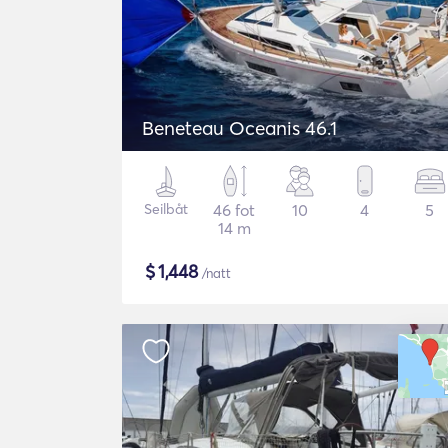
Beneteau Oceanis 46.1
Seilbåt
46 fot
10
4
5
14 m
$
1,448
/natt