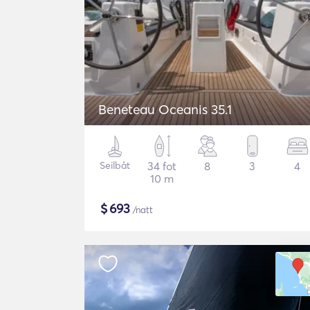
Beneteau Oceanis 35.1
Seilbåt
34 fot
8
3
4
10 m
$
693
/natt