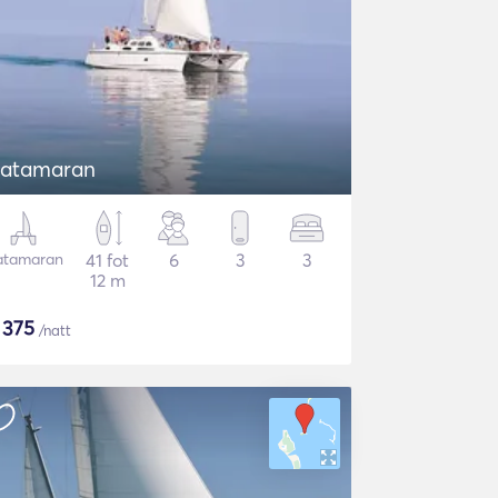
atamaran
atamaran
41 fot
6
3
3
12 m
$
375
/natt