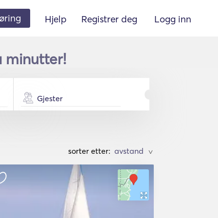
øring
Hjelp
Registrer deg
Logg inn
å minutter!
Gjester
sorter etter:
>