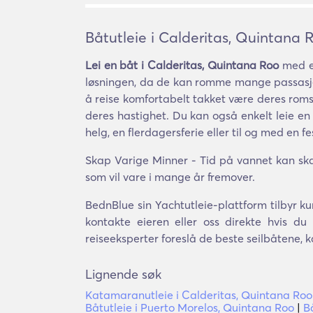
Båtutleie i Calderitas, Quintana 
Lei en båt i Calderitas, Quintana Roo
med el
løsningen, da de kan romme mange passasjer
å reise komfortabelt takket være deres romsli
deres hastighet. Du kan også enkelt leie en
helg, en flerdagersferie eller til og med en fe
Skap Varige Minner - Tid på vannet kan ska
som vil vare i mange år fremover.
BednBlue sin Yachtutleie-plattform tilbyr kun
kontakte eieren eller oss direkte hvis d
reiseeksperter foreslå de beste seilbåtene, 
Lignende søk
Katamaranutleie i Calderitas, Quintana Roo
Båtutleie i Puerto Morelos, Quintana Roo
|
B