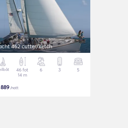
acht 462 cutter/ketch
eilbåt
46 fot
6
3
5
14 m
$
889
/natt