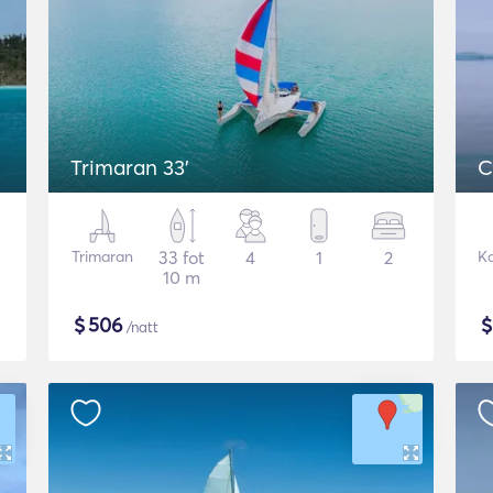
Trimaran 33'
C
Trimaran
33 fot
4
1
2
K
10 m
$
506
/natt