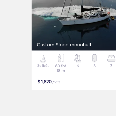
Custom Sloop monohull
Seilbåt
60 fot
6
3
3
18 m
$
1,820
/natt