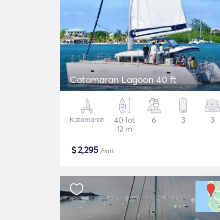
Catamaran Lagoon 40 ft
Katamaran
40 fot
6
3
3
12 m
$
2,295
/natt