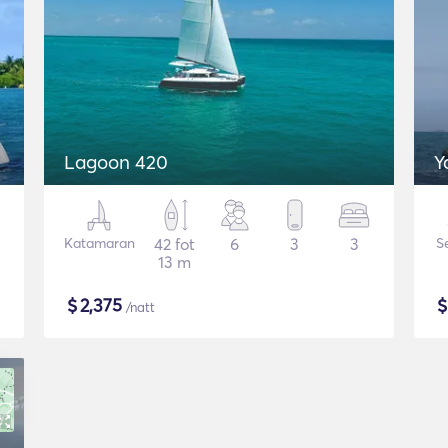
Lagoon 420
Y
Katamaran
42 fot
6
3
3
S
13 m
$
2,375
/natt