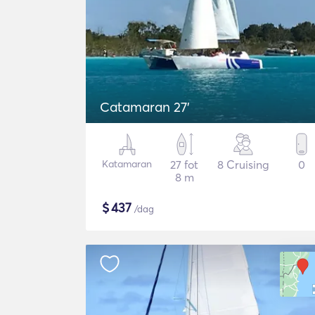
Catamaran 27'
Katamaran
27 fot
8 Cruising
0
8 m
$
437
/dag