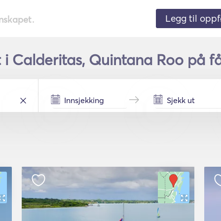
Legg til oppf
nnskapet.
 i Calderitas, Quintana Roo på f