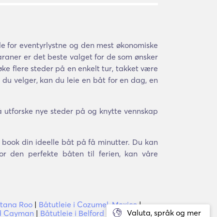
le for eventyrlystne og den mest økonomiske
raner er det beste valget for de som ønsker
øke flere steder på en enkelt tur, takket være
du velger, kan du leie en båt for en dag, en
å utforske nye steder på og knytte vennskap
og book din ideelle båt på få minutter. Du kan
r den perfekte båten til ferien, kan våre
ntana Roo
|
Båtutleie i Cozumel, Mexico
|
Valuta, språk og mer
nd Cayman
|
Båtutleie i Belford Estates,