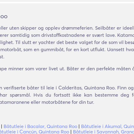
Roo
ler uten skipper og opplev drømmeferien. Seilbåter er ideel
er samtidig som drivstoffkostnadene er svært lave. Katama
ghet. Til slutt er yachter det beste valget for de som vil bes
 motorbåt, som en gummibåt, for en kort utflukt. Uansett hva 
st.
pe minner som varer livet ut. Båter er den perfekte måten 
 verifiserte båter til leie i Calderitas, Quintana Roo. Finn 
u har spørsmål. Hvis du fortsatt ikke kan bestemme deg fo
katamaranene eller motorbåtene for din tur.
|
Båtutleie i Bacalar, Quintana Roo
|
Båtutleie i Akumal, Qui
åtutleie i Cancún, Quintana Roo
|
Båtutleie i Savannah, Gra