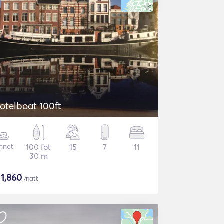
otelboat 100ft
nnet
100 fot
15
7
11
30 m
$
1,860
/natt