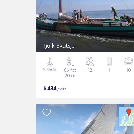
Tjalk Skutsje
Seilbåt
66 fot
12
1
10
20 m
$
434
/natt