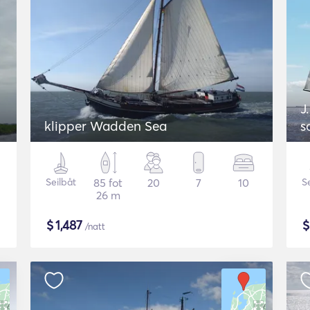
J
klipper Wadden Sea
s
Seilbåt
85 fot
20
7
10
S
26 m
$
1,487
/natt