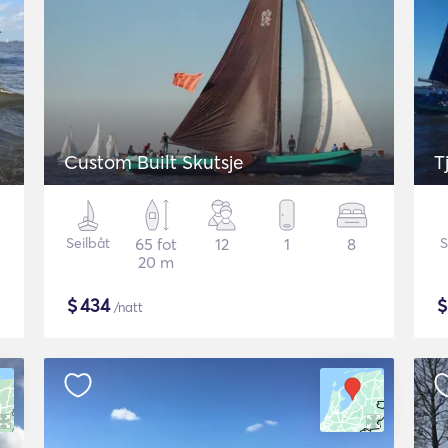
Custom Built Skutsje
T
Seilbåt
65 fot
12
1
8
S
20 m
$
434
/natt