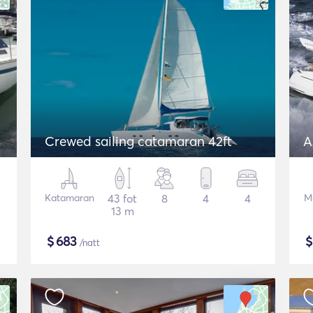
Crewed sailing catamaran 42ft
A
Katamaran
43 fot
8
4
4
M
13 m
$
683
/natt