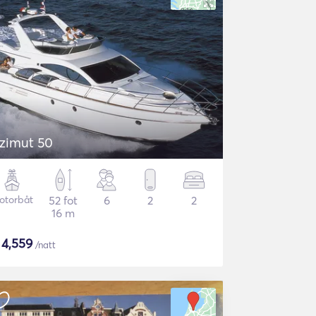
zimut 50
otorbåt
52 fot
6
2
2
16 m
$
4,559
/natt