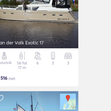
an der Valk Exotic 17
otorbåt
56 fot
6
3
3
17 m
$
516
/natt