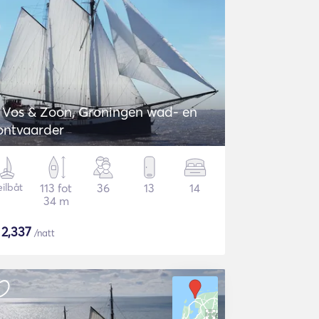
. Vos & Zoon, Groningen wad- en
ontvaarder
eilbåt
113 fot
36
13
14
34 m
$
2,337
/natt