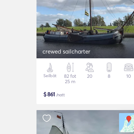
crewed sailcharter
Seilbåt
82 fot
20
8
10
25 m
$
861
/natt