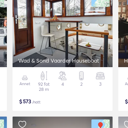
Wad & Sond Vaarder Houseboat
H
Annet
92 fot
4
2
3
A
28 m
$
573
/natt