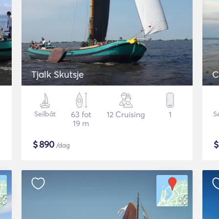
Tjalk Skutsje
C
Seilbåt
63 fot
12 Cruising
1
S
19 m
$
890
/dag