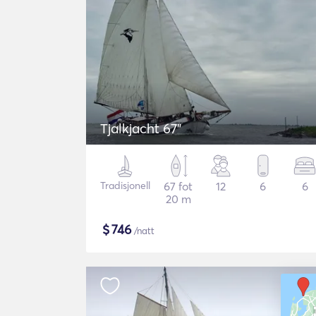
Tjalkjacht 67"
Tradisjonell
67 fot
12
6
6
20 m
$
746
/natt