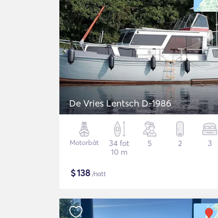
De Vries Lentsch D-1986
Motorbåt
34 fot
5
2
3
10 m
$
138
/natt