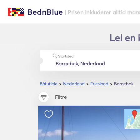
BednBlue
| Prisen inkluderer alltid ma
Lei en 
Startsted
Båtutleie
Nederland
Friesland
Bargebek
Filtre