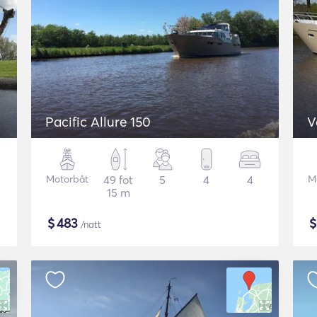
Pacific Allure 150
V
Motorbåt
49 fot
5
4
4
M
15 m
$
483
/natt