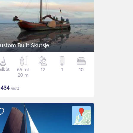
ustom Built Skutsje
eilbåt
65 fot
12
1
10
20 m
$
434
/natt