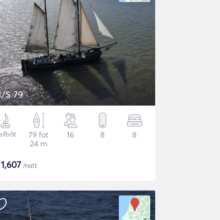
/S 79
eilbåt
79 fot
16
8
8
24 m
$
1,607
/natt