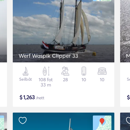
Werf Waspik Clipper 33
M
Seilbåt
108 fot
28
10
10
S
33 m
$
1,263
/natt