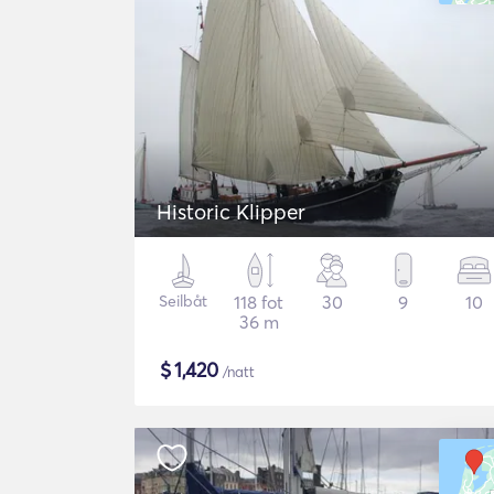
Historic Klipper
Seilbåt
118 fot
30
9
10
36 m
$
1,420
/natt