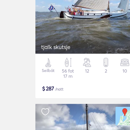
tjalk skutsje
Seilbåt
56 fot
12
2
10
17 m
$
287
/natt