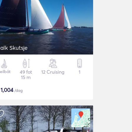
jalk Skutsje
eilbåt
49 fot
12 Cruising
1
15 m
$
1,004
/dag