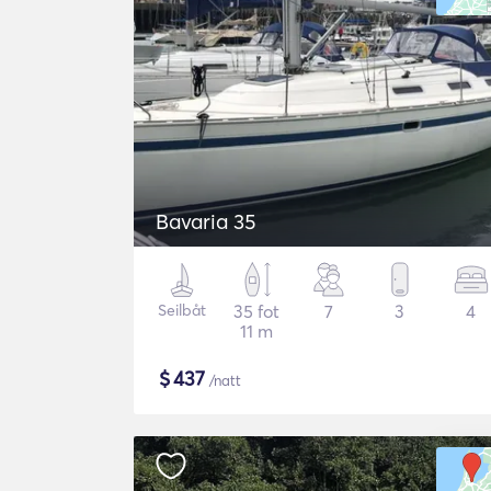
Bavaria 35
Seilbåt
35 fot
7
3
4
11 m
$
437
/natt