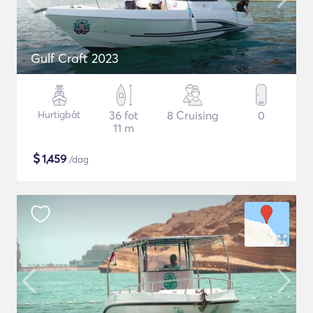
Gulf Craft 2023
Hurtigbåt
36 fot
8 Cruising
0
11 m
$
1,459
/dag