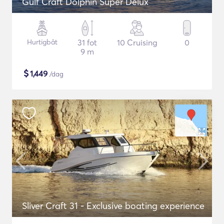
Gulf Craft Dolphin Super Delux
Hurtigbåt
31 fot
10 Cruising
0
9 m
$
1,449
/dag
Sliver Craft 31 - Exclusive boating experience