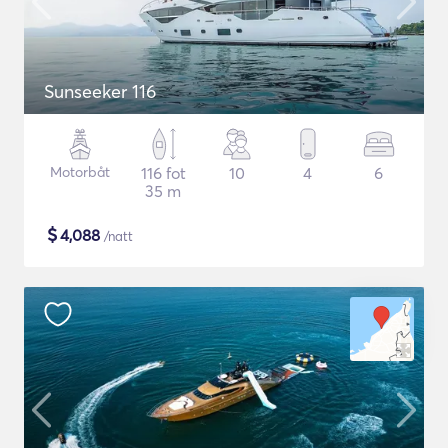
Sunseeker 116
Motorbåt
116 fot
10
4
6
35 m
$
4,088
/natt