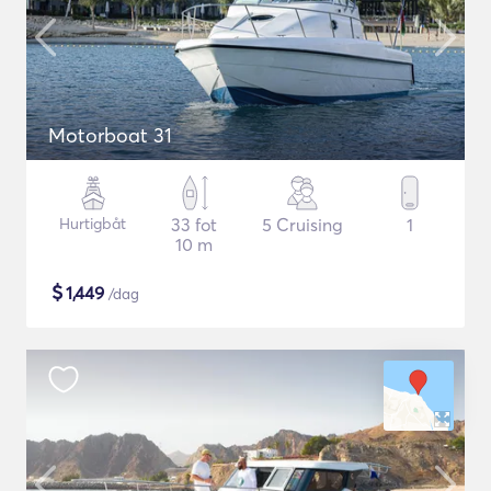
Motorboat 31
Hurtigbåt
33 fot
5 Cruising
1
10 m
$
1,449
/dag