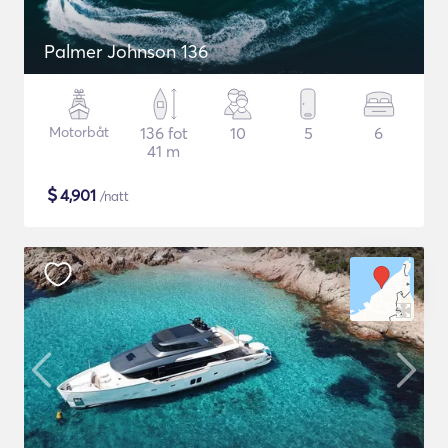
Palmer Johnson 136
Motorbåt
136 fot
10
5
6
41 m
$
4,901
/natt