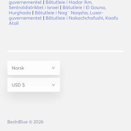
guvernementet
|
Båtutleie i Hadar ‘Am,
Sentraldistriktet i Israel
|
Båtutleie i El Gouna,
Hurghada
|
Båtutleie i Nag` Naqsha, Luxor-
guvernementet
|
Båtutleie i Nakachchafushi, Kaafu
Atoll
BednBlue © 2026