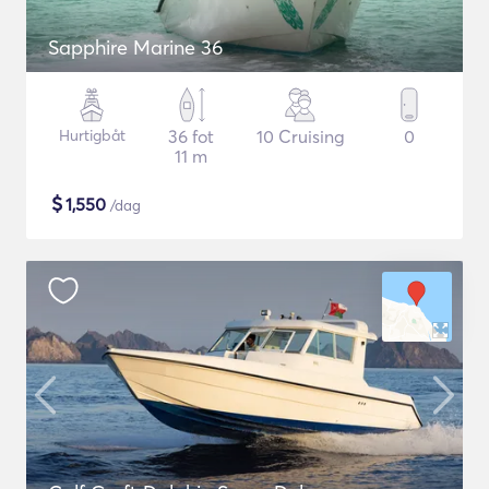
Sapphire Marine 36
Hurtigbåt
36 fot
10 Cruising
0
11 m
$
1,550
/dag