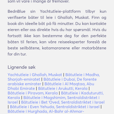
som vil vare i mange år fremover.
BednBlue sin Yachtutleie-plattform tilbyr kun
verifiserte båter til leie i Ghallah, Muskat. Finn og
book din ideelle båt på få minutter. Du kan kontakte
eieren eller oss direkte hvis du har spørsmål. Hvis du
fortsatt ikke kan bestemme deg for den perfekte
båten til ferien, kan våre reiseeksperter foreslå de
beste seilbåtene, katamaranene eller motorbåtene
for din tur.
Lignende søk
Yachtutleie i Ghallah, Muskat
|
Båtutleie i Madha,
Sharjah-emiratet
|
Båtutleie i Dubai, De forente
arabiske emirater
|
Båtutleie i Al Maqtaa, Abu
Dhabi Emirate
|
Båtutleie i Arukutti, Kerala
|
Båtutleie i Piravam, Kerala
|
Båtutleie i Kaduturutti,
Kerala
|
Båtutleie i Magshimim, Sentraldistriktet i
Israel
|
Båtutleie i Bet ‘Oved, Sentraldistriktet i Israel
|
Båtutleie i Even Yehuda, Sentraldistriktet i Israel
|
Båtutleie i Hurghada, Al-Bahr al-Ahmar-