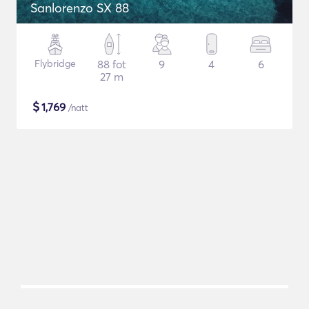
Sanlorenzo SX 88
Flybridge
88 fot
9
4
6
27 m
$
1,769
/natt