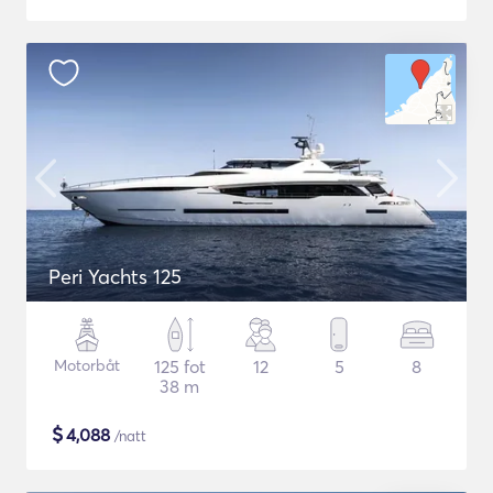
Peri Yachts 125
Motorbåt
125 fot
12
5
8
38 m
$
4,088
/natt