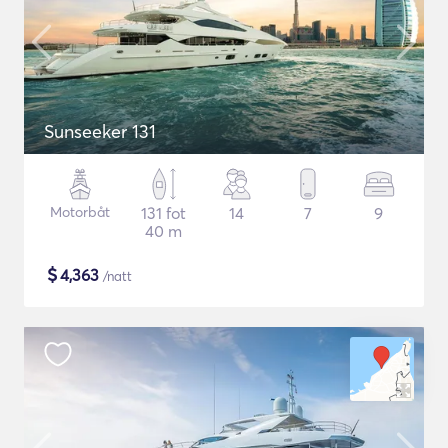
Sunseeker 131
Motorbåt
131 fot
14
7
9
40 m
$
4,363
/natt