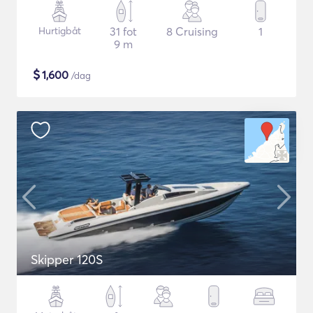
Hurtigbåt
31 fot
8 Cruising
1
9 m
$
1,600
/dag
Skipper 120S