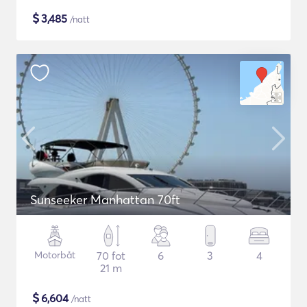
$
3,485
/natt
Sunseeker Manhattan 70ft
Motorbåt
70 fot
6
3
4
21 m
$
6,604
/natt