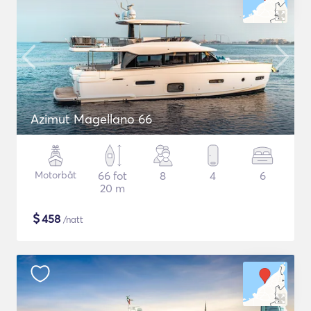
Azimut Magellano 66
Motorbåt
66 fot
8
4
6
20 m
$
458
/natt