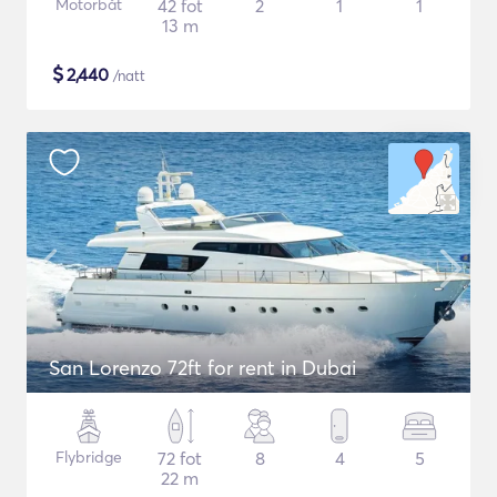
Motorbåt
42 fot
2
1
1
13 m
$
2,440
/natt
San Lorenzo 72ft for rent in Dubai
Flybridge
72 fot
8
4
5
22 m