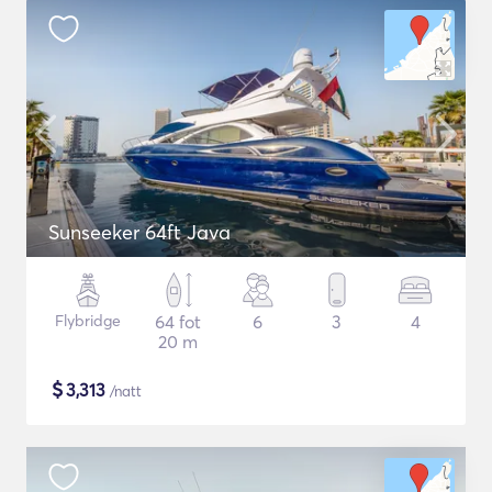
Sunseeker 64ft Java
Flybridge
64 fot
6
3
4
20 m
$
3,313
/natt