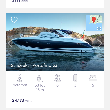
$
771
/dag
Sunseeker Portofino 53
Motorbåt
53 fot
6
3
5
16 m
$
4,473
/natt