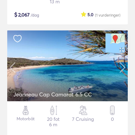
13 m
$
2,067
5.0
/dag
(1
vurderinger
)
Jeanneau Cap Camarat 6.5 CC
Motorbåt
20 fot
7 Cruising
0
6 m