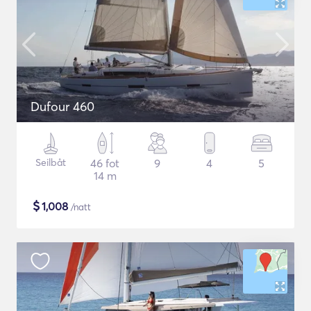
Dufour 460
Seilbåt
46 fot
9
4
5
14 m
$
1,008
/natt