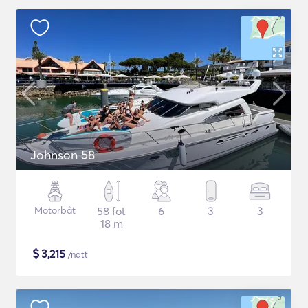
Johnson 58
Motorbåt
58 fot
6
3
3
18 m
$
3,215
/natt