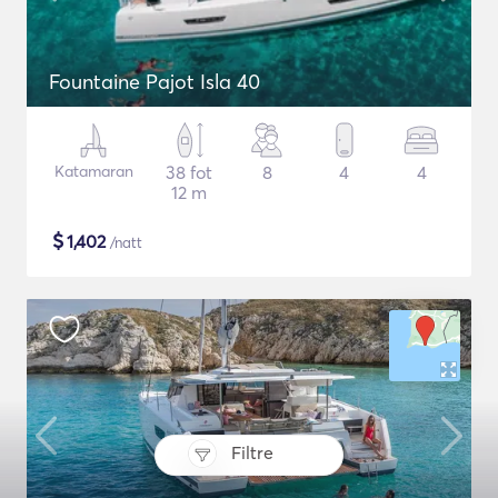
Fountaine Pajot Isla 40
Katamaran
38 fot
8
4
4
12 m
$
1,402
/natt
Filtre