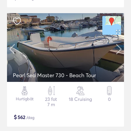
Pearl Sea Master 730 - Beach Tour
Hurtigbåt
23 fot
18 Cruising
0
7 m
$
562
/dag