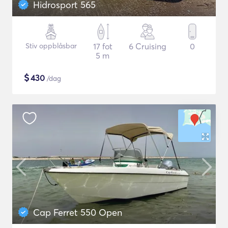
Hidrosport 565
Stiv oppblåsbar
17 fot
6 Cruising
0
5 m
$
430
/dag
Cap Ferret 550 Open