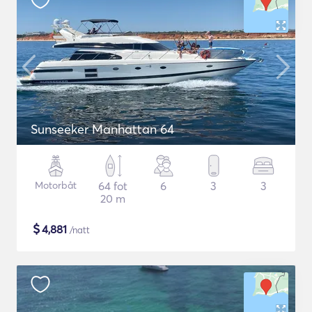
Sunseeker Manhattan 64
Motorbåt
64 fot
6
3
3
20 m
$
4,881
/natt