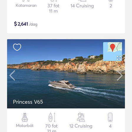
Katamaran
37 fot
14 Cruising
2
11 m
$
2,641
/dag
Princess V65
Motorbåt
70 fot
12 Cruising
4
21 m