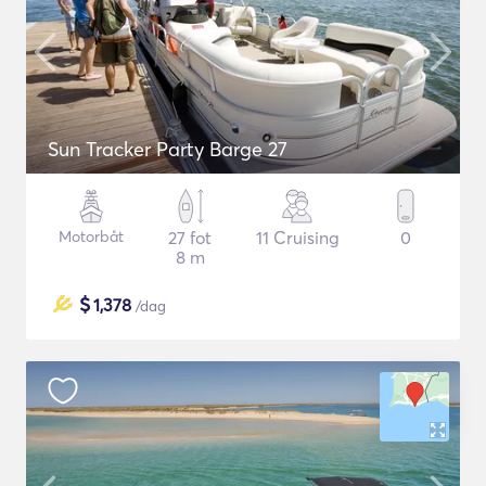
Sun Tracker Party Barge 27
Motorbåt
27 fot
11 Cruising
0
8 m
$
1,378
/dag