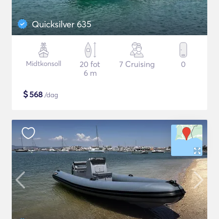
Quicksilver 635
Midtkonsoll
20 fot
7 Cruising
0
6 m
$
568
/dag