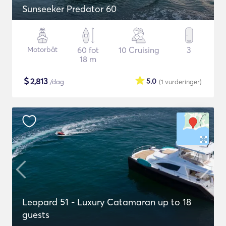
Sunseeker Predator 60
Motorbåt
60 fot
10 Cruising
3
18 m
$
2,813
5.0
/dag
(1
vurderinger
)
Leopard 51 - Luxury Catamaran up to 18
guests