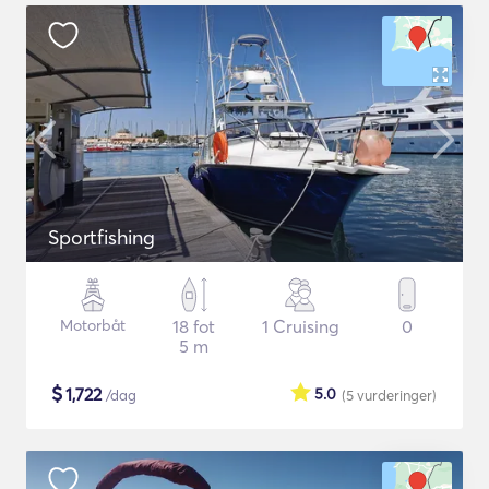
Sportfishing
Motorbåt
18 fot
1 Cruising
0
5 m
$
1,722
5.0
/dag
(5
vurderinger
)