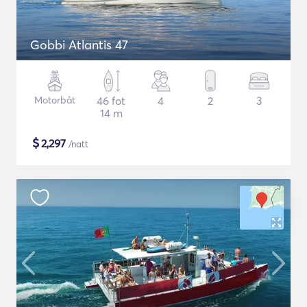
Gobbi Atlantis 47
Motorbåt
46 fot
4
2
3
14 m
$
2,297
/natt