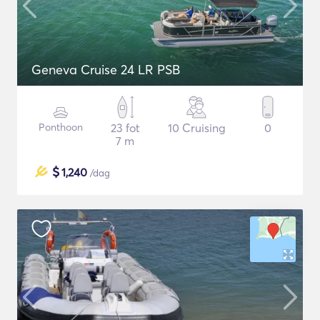
Geneva Cruise 24 LR PSB
Ponthoon
23 fot
10 Cruising
0
7 m
$
1,240
/dag