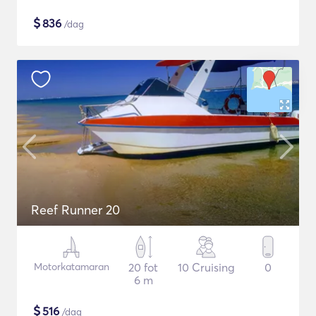
$
836
/dag
Reef Runner 20
Motorkatamaran
20 fot
10 Cruising
0
6 m
$
516
/dag