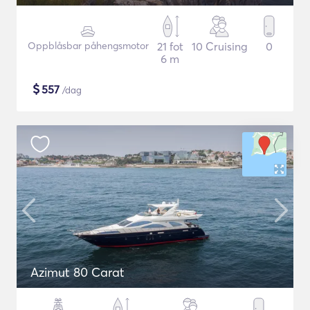
Oppblåsbar påhengsmotor
21 fot
10 Cruising
0
6 m
$
557
/dag
Azimut 80 Carat