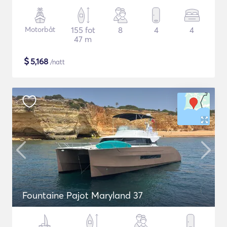
Motorbåt
155 fot
8
4
4
47 m
$
5,168
/natt
Fountaine Pajot Maryland 37