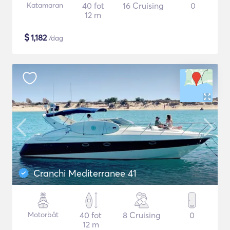
Katamaran
40 fot
16 Cruising
0
12 m
$
1,182
/dag
Cranchi Mediterranee 41
Motorbåt
40 fot
8 Cruising
0
12 m