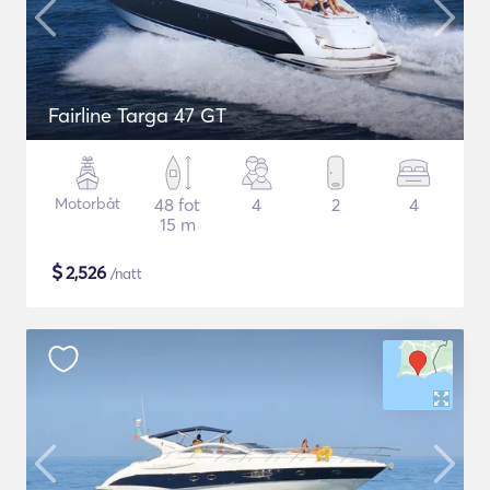
Fairline Targa 47 GT
Motorbåt
48 fot
4
2
4
15 m
$
2,526
/natt