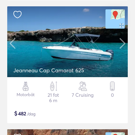
Jeanneau Cap Camarat 625
Motorbåt
21 fot
7 Cruising
0
6 m
$
482
/dag