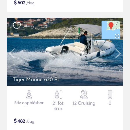
$
602
/dag
Tiger Marine 620 PL
Stiv oppblåsbar
21 fot
12 Cruising
0
6 m
$
482
/dag