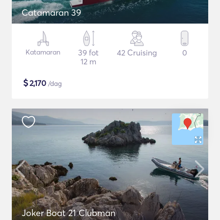
Catamaran 39
Katamaran
39 fot
42 Cruising
0
12 m
$
2,170
/dag
Joker Boat 21 Clubman