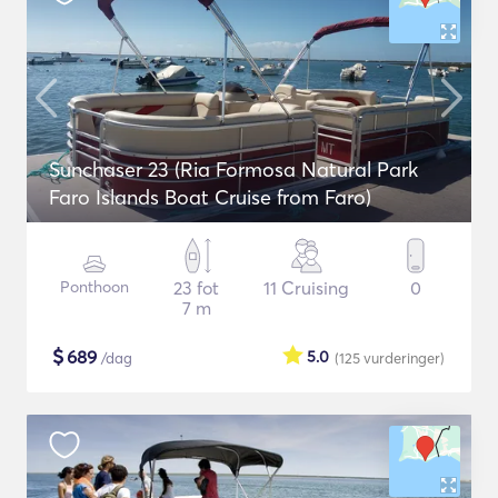
Sunchaser 23 (Ria Formosa Natural Park
Faro Islands Boat Cruise from Faro)
Ponthoon
23 fot
11 Cruising
0
7 m
$
689
5.0
/dag
(125
vurderinger
)