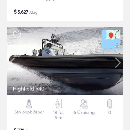
$
5,627
/dag
Highfield 540
Stiv oppblåsbar
18 fot
6 Cruising
0
5 m