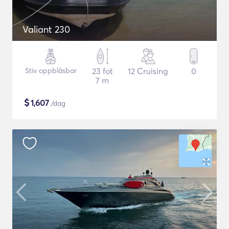
Valiant 230
Stiv oppblåsbar
23 fot
12 Cruising
0
7 m
$
1,607
/dag