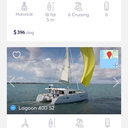
Motorbåt
18 fot
6 Cruising
0
5 m
$
396
/dag
Lagoon 400 S2