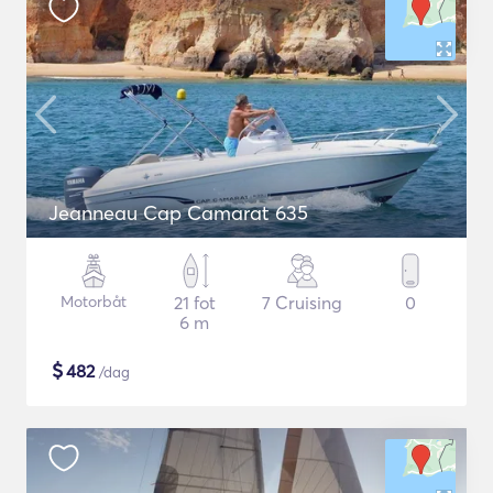
Jeanneau Cap Camarat 635
Motorbåt
21 fot
7 Cruising
0
6 m
$
482
/dag