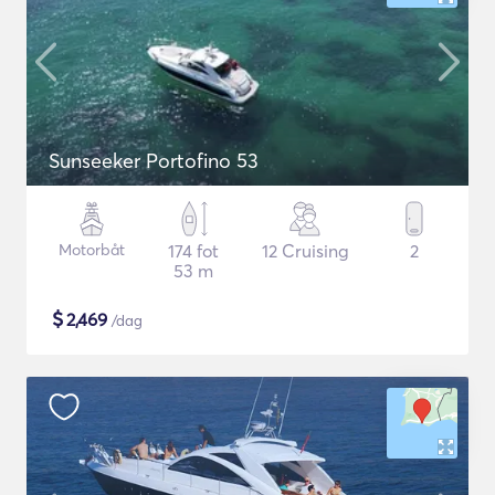
Sunseeker Portofino 53
Motorbåt
174 fot
12 Cruising
2
53 m
$
2,469
/dag