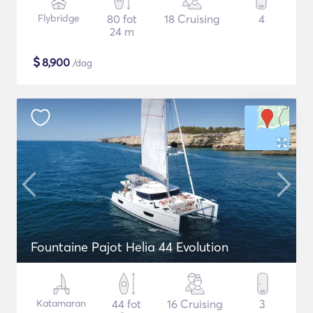
Flybridge
80 fot
18 Cruising
4
24 m
$
8,900
/dag
Fountaine Pajot Helia 44 Evolution
Katamaran
44 fot
16 Cruising
3