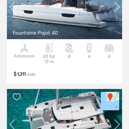
Fountaine Pajot 40
Katamaran
43 fot
8
4
6
13 m
$
1,311
/natt