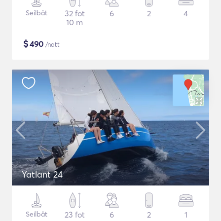
Seilbåt
32 fot
6
2
4
10 m
$
490
/natt
Yatlant 24
Seilbåt
23 fot
6
2
1