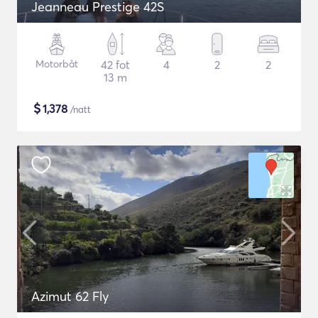
Jeanneau Prestige 42S
Motorbåt
42 fot
4
2
2
13 m
$
1,378
/natt
Azimut 62 Fly