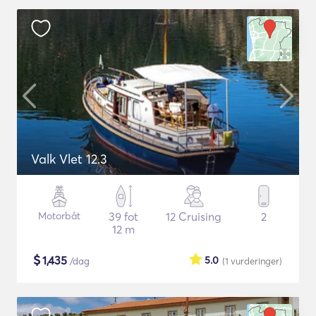
Valk Vlet 12.3
Motorbåt
39 fot
12 Cruising
2
12 m
$
1,435
5.0
/dag
(1
vurderinger
)