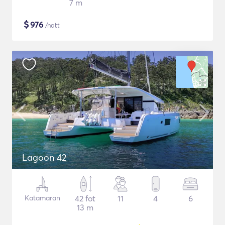
7 m
$
976
/natt
Lagoon 42
Katamaran
42 fot
11
4
6
13 m