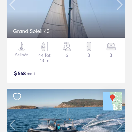
Grand Soleil 43
Seilbåt
44 fot
6
3
3
13 m
$
568
/natt