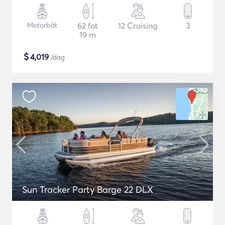
Motorbåt
62 fot
12 Cruising
3
19 m
$
4,019
/dag
Sun Tracker Party Barge 22 DLX