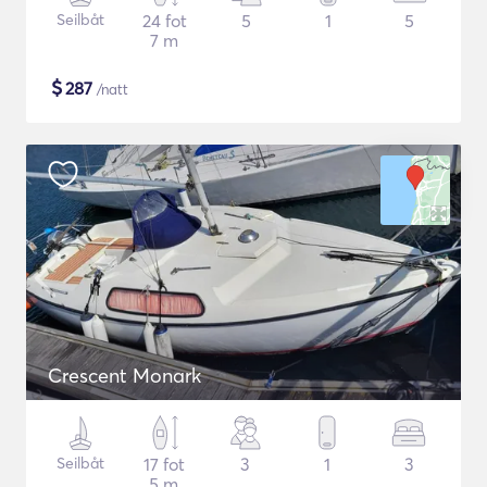
Seilbåt
24 fot
5
1
5
7 m
$
287
/natt
Crescent Monark
Seilbåt
17 fot
3
1
3
5 m