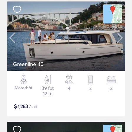
Greenline 40
Motorbåt
39 fot
4
2
2
12 m
$
1,263
/natt