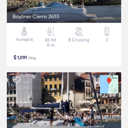
Bayliner Cierra 2655
Hurtigbåt
26 fot
8 Cruising
2
8 m
$
1,091
/dag