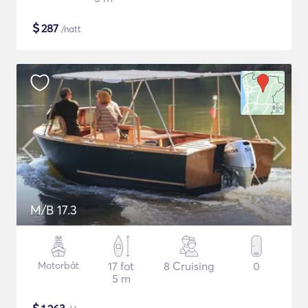
$
287
/natt
M/B 17.3
Motorbåt
17 fot
8 Cruising
0
5 m