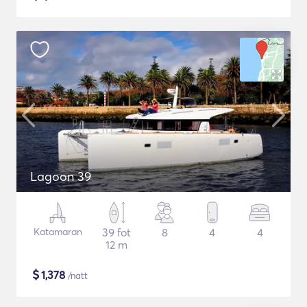
Lagoon 39
Katamaran
39 fot
8
4
4
12 m
$
1,378
/natt