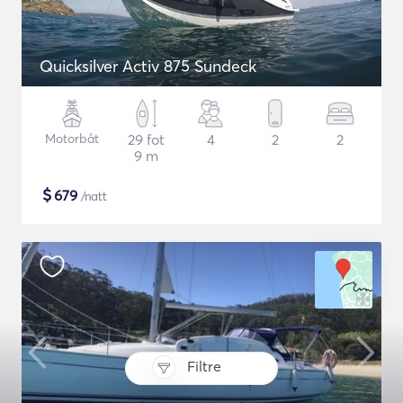
Quicksilver Activ 875 Sundeck
Motorbåt
29 fot
4
2
2
9 m
$
679
/natt
Filtre