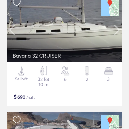
Bavaria 32 CRUISER
Seilbåt
32 fot
6
2
3
10 m
$
690
/natt