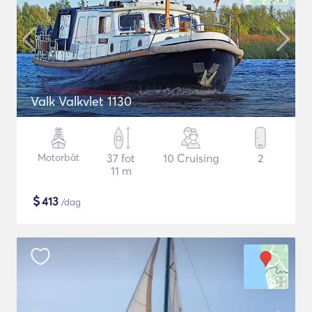
Valk Valkvlet 1130
Motorbåt
37 fot
10 Cruising
2
11 m
$
413
/dag