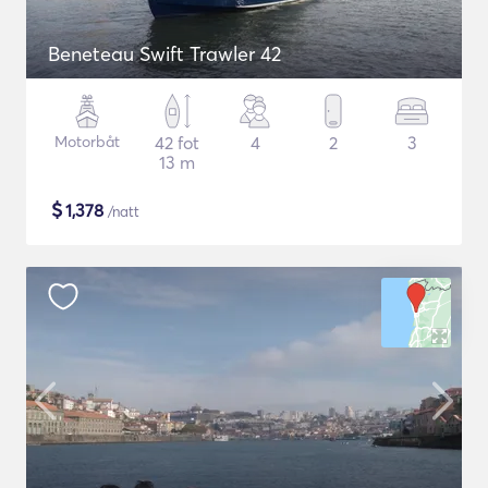
Beneteau Swift Trawler 42
Motorbåt
42 fot
4
2
3
13 m
$
1,378
/natt