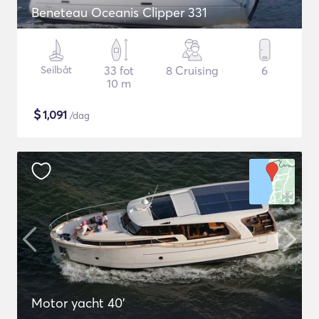
Beneteau Oceanis Clipper 331
Seilbåt
33 fot
8 Cruising
6
10 m
$
1,091
/dag
Motor yacht 40'