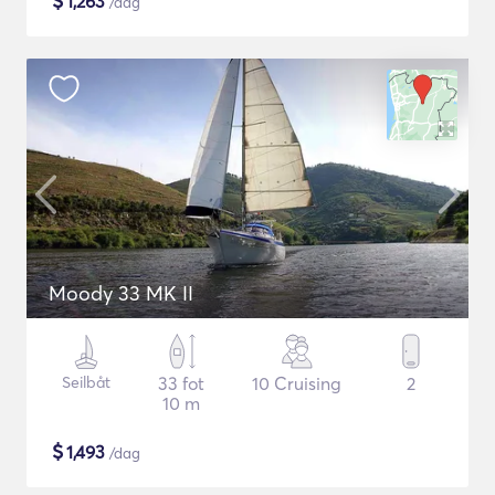
$
1,263
/dag
Moody 33 MK II
Seilbåt
33 fot
10 Cruising
2
10 m
$
1,493
/dag