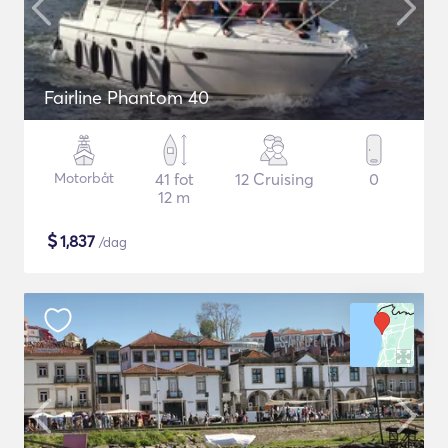
Fairline Phantom 40
Motorbåt
41 fot
12 Cruising
0
12 m
$
1,837
/dag