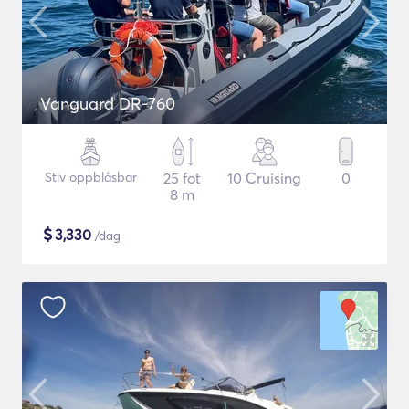
Vanguard DR-760
Stiv oppblåsbar
25 fot
10 Cruising
0
8 m
$
3,330
/dag