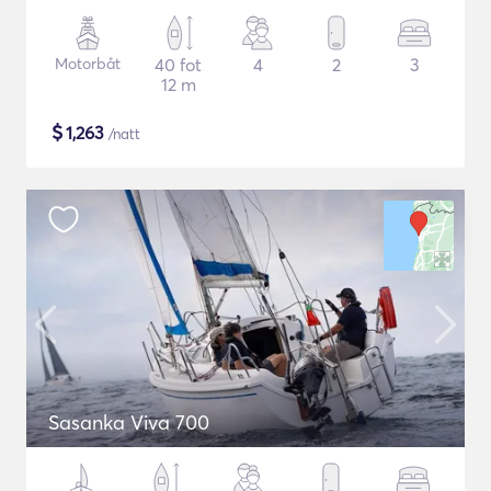
Motorbåt
40 fot
4
2
3
12 m
$
1,263
/natt
Sasanka Viva 700