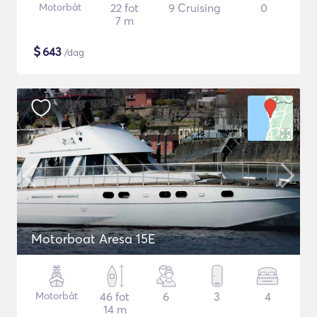
Motorbåt
22 fot
9 Cruising
0
7 m
$
643
/dag
Motorboat Aresa 15E
Motorbåt
46 fot
6
3
4
14 m