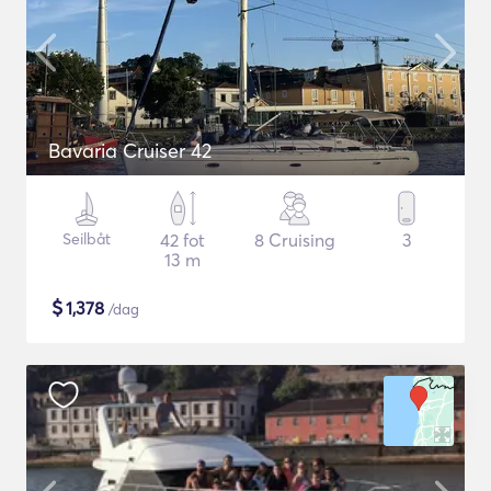
Bavaria Cruiser 42
Seilbåt
42 fot
8 Cruising
3
13 m
$
1,378
/dag