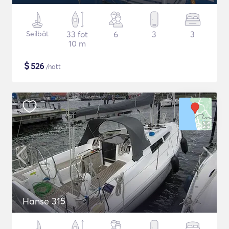
Seilbåt
33 fot
6
3
3
10 m
$
526
/natt
Hanse 315