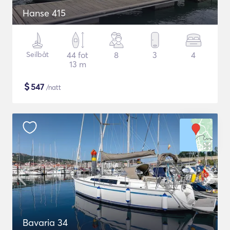
Hanse 415
Seilbåt
44 fot
8
3
4
13 m
$
547
/natt
Bavaria 34