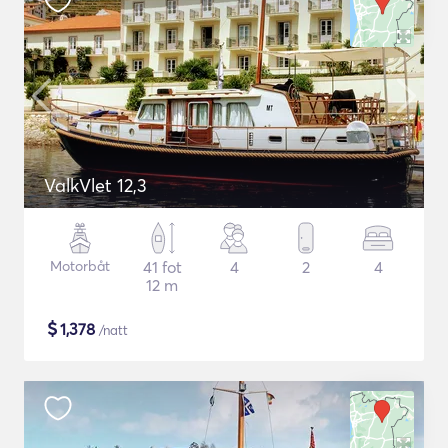
ValkVlet 12,3
Motorbåt
41 fot
4
2
4
12 m
$
1,378
/natt