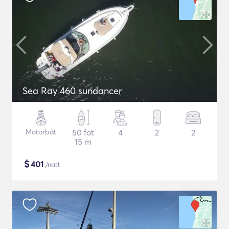
Sea Ray 460 sundancer
Motorbåt
50 fot
4
2
2
15 m
$
401
/natt