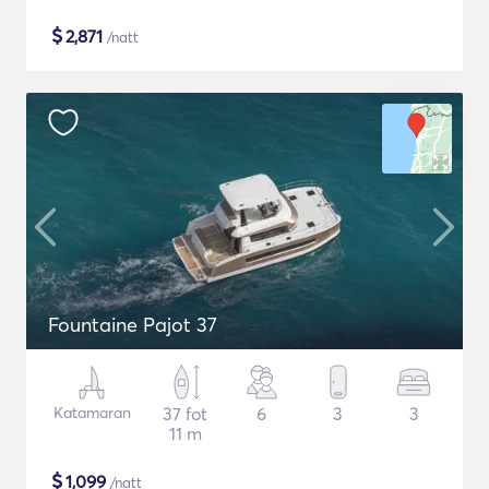
$
2,871
/natt
Fountaine Pajot 37
Katamaran
37 fot
6
3
3
11 m
$
1,099
/natt