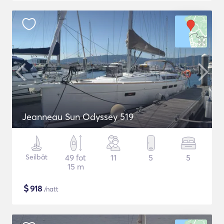
Jeanneau Sun Odyssey 519
Seilbåt
49 fot
11
5
5
15 m
$
918
/natt