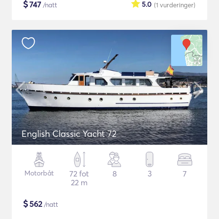
$
747
5.0
/natt
(1
vurderinger
)
English Classic Yacht 72
Motorbåt
72 fot
8
3
7
22 m
$
562
/natt