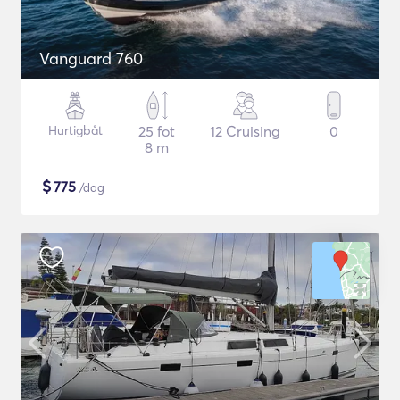
Vanguard 760
Hurtigbåt
25 fot
12 Cruising
0
8 m
$
775
/dag