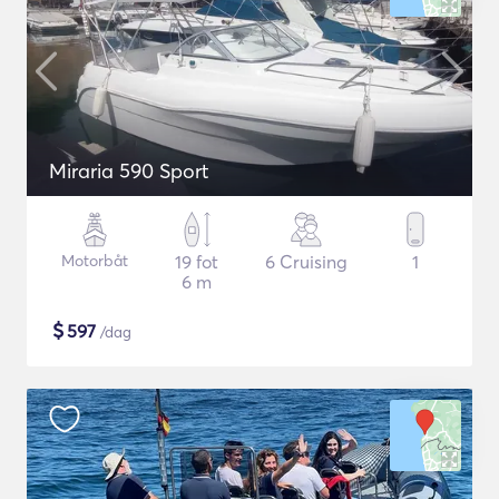
Miraria 590 Sport
Motorbåt
19 fot
6 Cruising
1
6 m
$
597
/dag