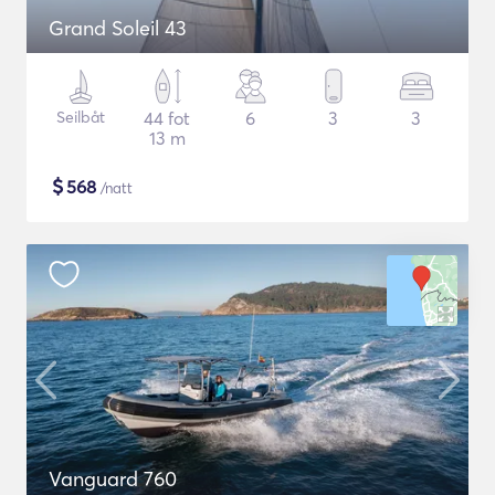
Grand Soleil 43
Seilbåt
44 fot
6
3
3
13 m
$
568
/natt
Vanguard 760