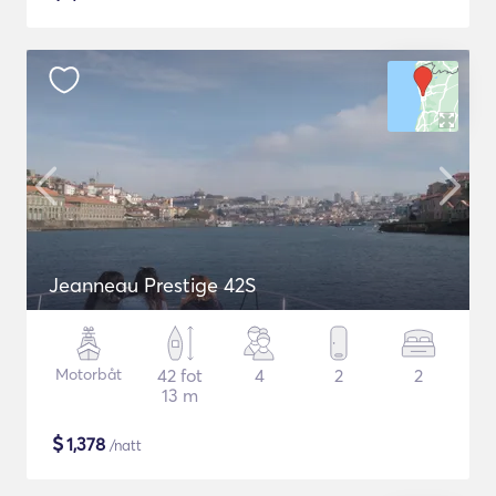
Jeanneau Prestige 42S
Motorbåt
42 fot
4
2
2
13 m
$
1,378
/natt