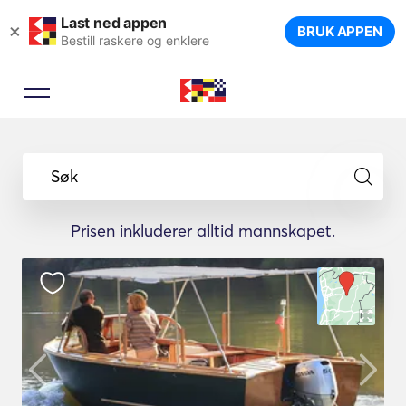
Last ned appen
×
BRUK APPEN
Bestill raskere og enklere
Søk
Prisen inkluderer alltid mannskapet.