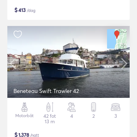
$
413
/dag
Beneteau Swift Trawler 42
Motorbåt
42 fot
4
2
3
13 m
$
1,378
/natt