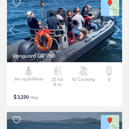
Vanguard DR-760
Stiv oppblåsbar
25 fot
10 Cruising
0
8 m
$
3,330
/dag