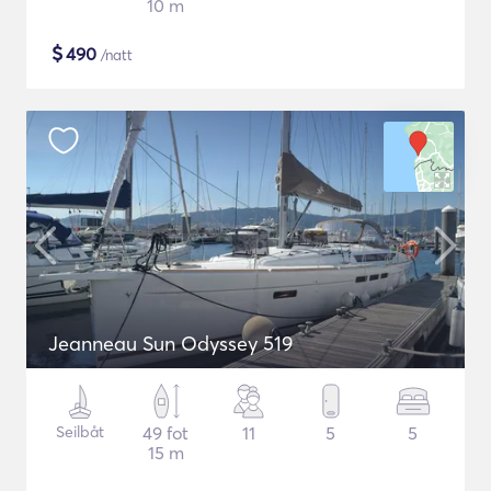
10 m
$
490
/natt
Jeanneau Sun Odyssey 519
Seilbåt
49 fot
11
5
5
15 m