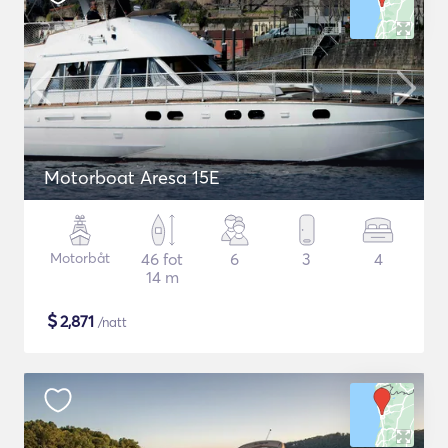
Motorboat Aresa 15E
Motorbåt
46 fot
6
3
4
14 m
$
2,871
/natt