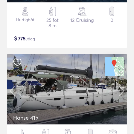
Hurtigbåt
25 fot
12 Cruising
0
8 m
$
775
/dag
Hanse 415