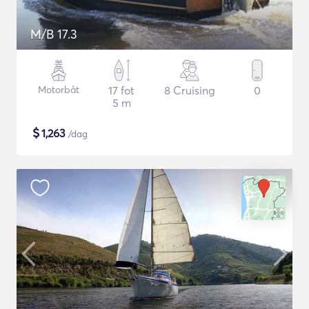
M/B 17.3
Motorbåt
17 fot
8 Cruising
0
5 m
$
1,263
/dag