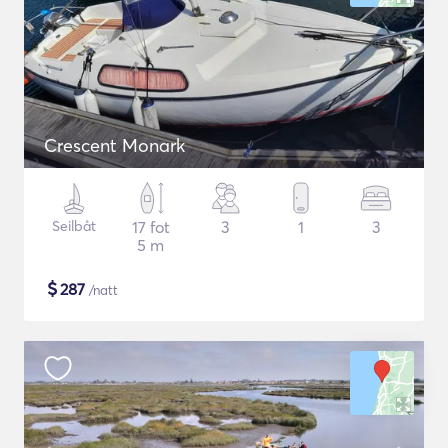
Crescent Monark
Seilbåt
17 fot
3
1
3
5 m
$
287
/natt