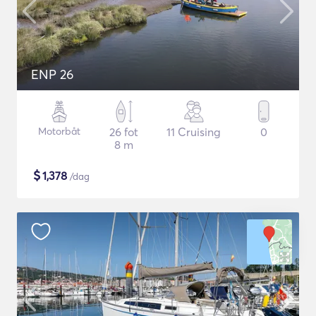
ENP 26
Motorbåt
26 fot
11 Cruising
0
8 m
$
1,378
/dag