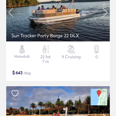
Sun Tracker Party Barge 22 DLX
Motorbåt
22 fot
9 Cruising
0
7 m
$
643
/dag