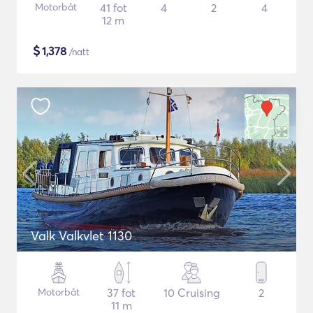
Motorbåt
41 fot
4
2
4
12 m
$
1,378
/natt
Valk Valkvlet 1130
Motorbåt
37 fot
10 Cruising
2
11 m