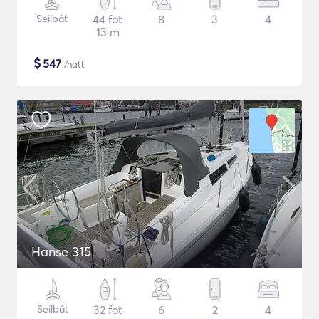
Seilbåt
44 fot
8
3
4
13 m
$
547
/natt
Hanse 315
Seilbåt
32 fot
6
2
4