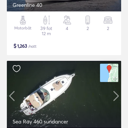
Greenline 40
Motorbåt
39 fot
4
2
2
12 m
$
1,263
/natt
Sea Ray 460 sundancer