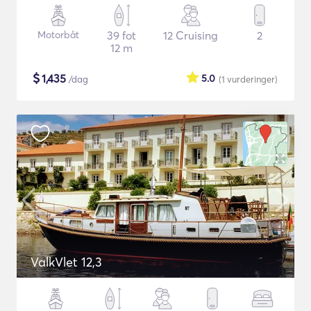
Motorbåt
39 fot
12 Cruising
2
12 m
$
1,435
5.0
/dag
(1
vurderinger
)
ValkVlet 12,3