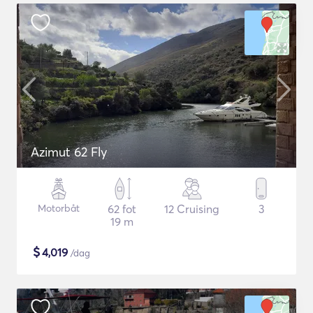
Azimut 62 Fly
Motorbåt
62 fot
12 Cruising
3
19 m
$
4,019
/dag