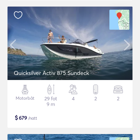
Quicksilver Activ 875 Sundeck
Motorbåt
29 fot
4
2
2
9 m
$
679
/natt