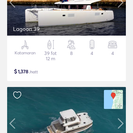
Lagoon 39
Katamaran
39 fot
8
4
4
12 m
$
1,378
/natt