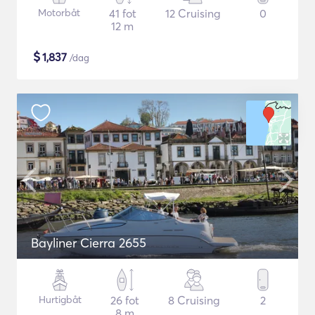
Motorbåt
41 fot
12 Cruising
0
12 m
$
1,837
/dag
Bayliner Cierra 2655
Hurtigbåt
26 fot
8 Cruising
2
8 m