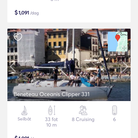
$
1,091
/dag
Beneteau Oceanis Clipper 331
Seilbåt
33 fot
8 Cruising
6
10 m