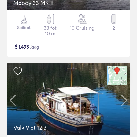
Moody 33 MK II
Seilbåt
33 fot
10 Cruising
2
10 m
$
1,493
/dag
Valk Vlet 12.3