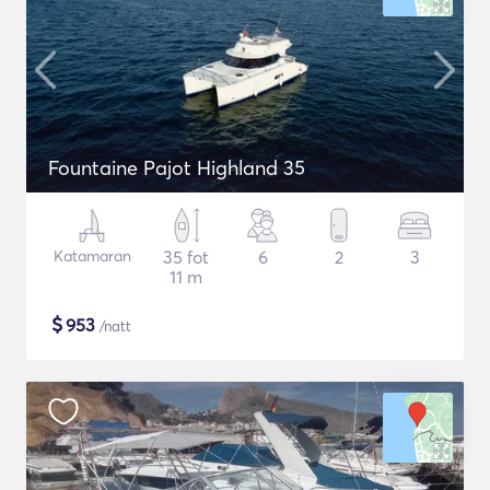
Fountaine Pajot Highland 35
Katamaran
35 fot
6
2
3
11 m
$
953
/natt