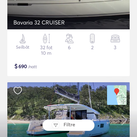
Bavaria 32 CRUISER
Seilbåt
32 fot
6
2
3
10 m
$
690
/natt
Filtre