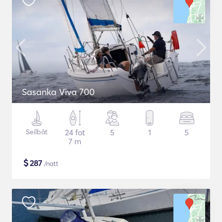
Sasanka Viva 700
Seilbåt
24 fot
5
1
5
7 m
$
287
/natt