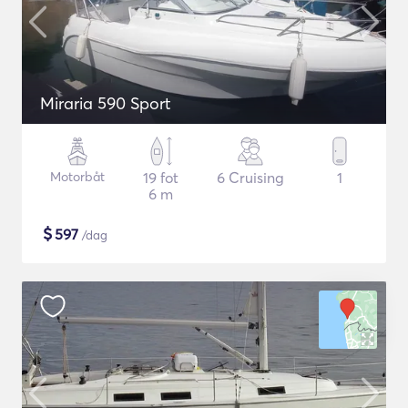
Miraria 590 Sport
Motorbåt
19 fot
6 Cruising
1
6 m
$
597
/dag