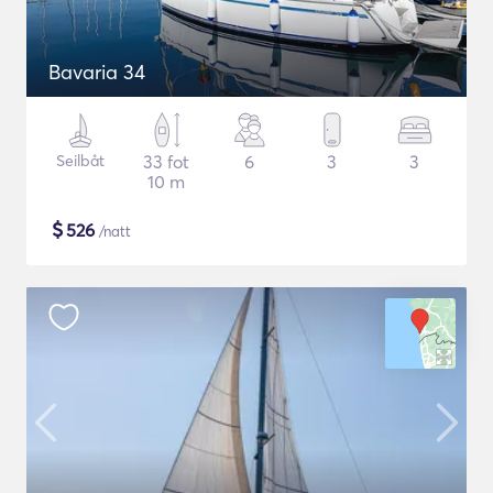
Bavaria 34
Seilbåt
33 fot
6
3
3
10 m
$
526
/natt