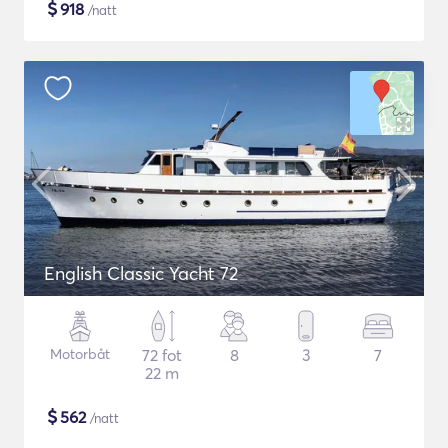
$
918
/natt
English Classic Yacht 72
Motorbåt
72 fot
8
3
7
22 m
$
562
/natt