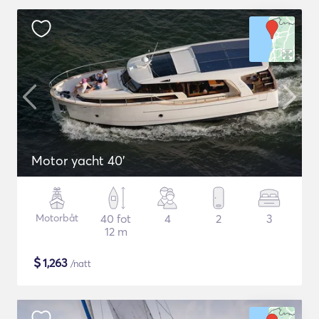
Motor yacht 40'
Motorbåt
40 fot
4
2
3
12 m
$
1,263
/natt