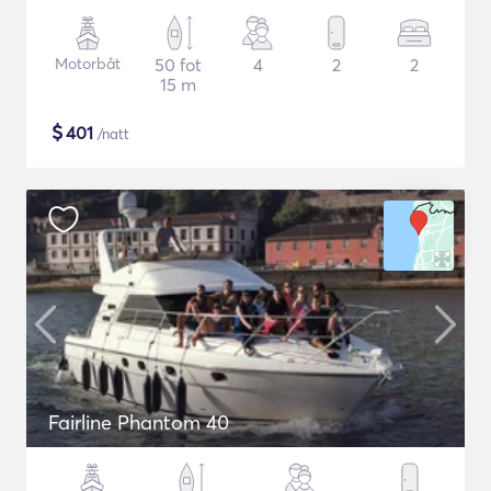
Motorbåt
50 fot
4
2
2
15 m
$
401
/natt
Fairline Phantom 40