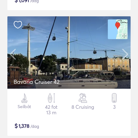
$
1,091
/dag
Bavaria Cruiser 42
Seilbåt
42 fot
8 Cruising
3
13 m
$
1,378
/dag