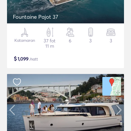
Fountaine Pajot 37
Katamaran
37 fot
6
3
3
11 m
$
1,099
/natt