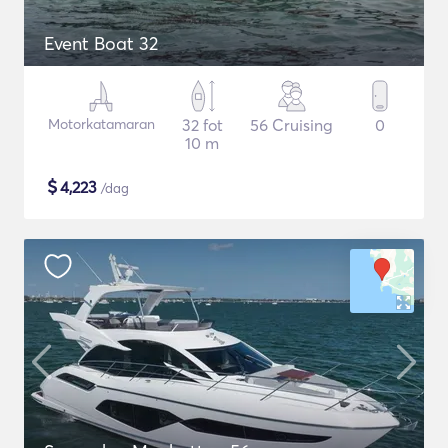
Event Boat 32
Motorkatamaran
32 fot
56 Cruising
0
10 m
$
4,223
/dag