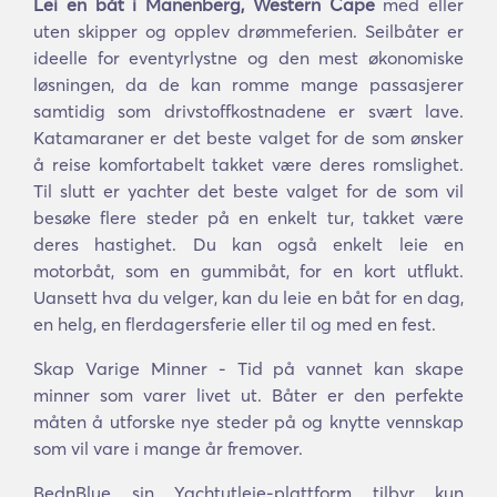
Lei en båt i Manenberg, Western Cape
med eller
uten skipper og opplev drømmeferien. Seilbåter er
ideelle for eventyrlystne og den mest økonomiske
løsningen, da de kan romme mange passasjerer
samtidig som drivstoffkostnadene er svært lave.
Katamaraner er det beste valget for de som ønsker
å reise komfortabelt takket være deres romslighet.
Til slutt er yachter det beste valget for de som vil
besøke flere steder på en enkelt tur, takket være
deres hastighet. Du kan også enkelt leie en
motorbåt, som en gummibåt, for en kort utflukt.
Uansett hva du velger, kan du leie en båt for en dag,
en helg, en flerdagersferie eller til og med en fest.
Skap Varige Minner - Tid på vannet kan skape
minner som varer livet ut. Båter er den perfekte
måten å utforske nye steder på og knytte vennskap
som vil vare i mange år fremover.
BednBlue sin Yachtutleie-plattform tilbyr kun