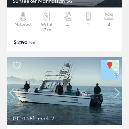
Sunseeker Manhattan 56
Motorbåt
56 fot
4
2
4
17 m
$
2,190
/natt
GCat 28ft mark 2