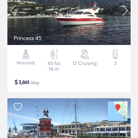
Princess 45
Motorbåt
45 fot
12 Cruising
3
14 m
$
3,861
/dag