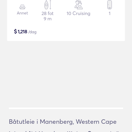
Annet
28 fot
10 Cruising
1
9 m
$
1,218
/dag
Båtutleie i Manenberg, Western Cape