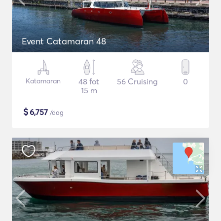
Event Catamaran 48
Katamaran
48 fot
56 Cruising
0
15 m
$
6,757
/dag