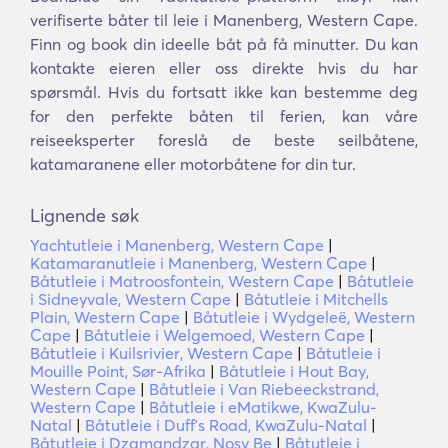
verifiserte båter til leie i Manenberg, Western Cape.
Finn og book din ideelle båt på få minutter. Du kan
kontakte eieren eller oss direkte hvis du har
spørsmål. Hvis du fortsatt ikke kan bestemme deg
for den perfekte båten til ferien, kan våre
reiseeksperter foreslå de beste seilbåtene,
katamaranene eller motorbåtene for din tur.
Lignende søk
Yachtutleie i Manenberg, Western Cape
|
Katamaranutleie i Manenberg, Western Cape
|
Båtutleie i Matroosfontein, Western Cape
|
Båtutleie
i Sidneyvale, Western Cape
|
Båtutleie i Mitchells
Plain, Western Cape
|
Båtutleie i Wydgeleë, Western
Cape
|
Båtutleie i Welgemoed, Western Cape
|
Båtutleie i Kuilsrivier, Western Cape
|
Båtutleie i
Mouille Point, Sør-Afrika
|
Båtutleie i Hout Bay,
Western Cape
|
Båtutleie i Van Riebeeckstrand,
Western Cape
|
Båtutleie i eMatikwe, KwaZulu-
Natal
|
Båtutleie i Duffʼs Road, KwaZulu-Natal
|
Båtutleie i Dzamandzar, Nosy Be
|
Båtutleie i