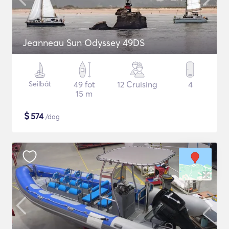
Jeanneau Sun Odyssey 49DS
Seilbåt
49 fot
12 Cruising
4
15 m
$
574
/dag