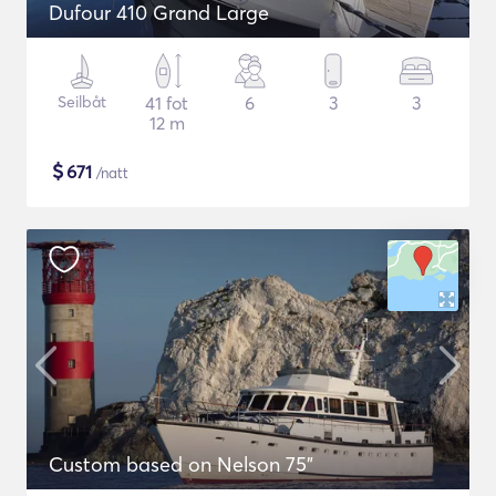
Dufour 410 Grand Large
Seilbåt
41 fot
6
3
3
12 m
$
671
/natt
Custom based on Nelson 75"