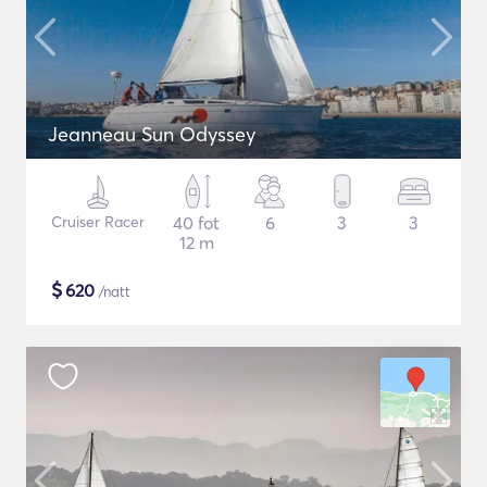
Jeanneau Sun Odyssey
Cruiser Racer
40 fot
6
3
3
12 m
$
620
/natt