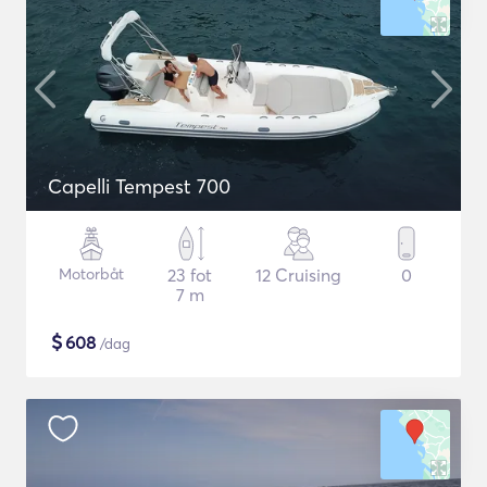
Capelli Tempest 700
Motorbåt
23 fot
12 Cruising
0
7 m
$
608
/dag