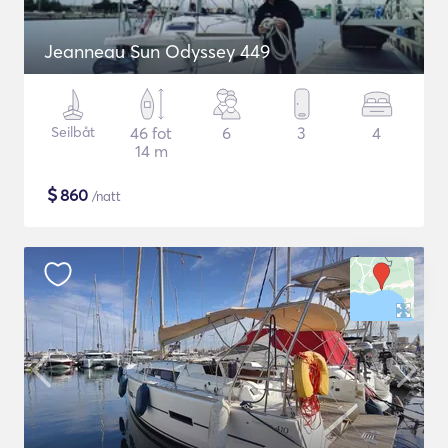
Jeanneau Sun Odyssey 449
Seilbåt
46 fot
6
3
4
14 m
$
860
/natt