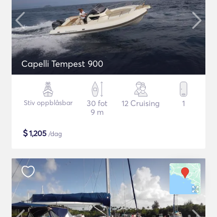
Capelli Tempest 900
Stiv oppblåsbar
30 fot
12 Cruising
1
9 m
$
1,205
/dag