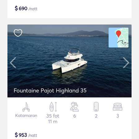
$
690
/natt
Fountaine Pajot Highland 35
Katamaran
35 fot
6
2
3
11 m
$
953
/natt