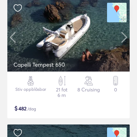
Capelli Tempest 650
Stiv oppblåsbar
21 fot
8 Cruising
0
6 m
$
482
/dag