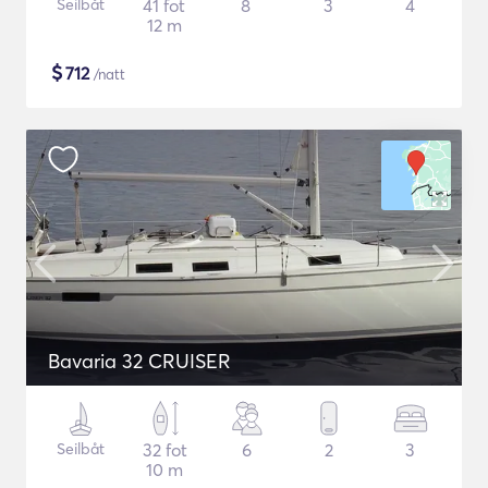
Seilbåt
41 fot
8
3
4
12 m
$
712
/natt
Bavaria 32 CRUISER
Seilbåt
32 fot
6
2
3
10 m