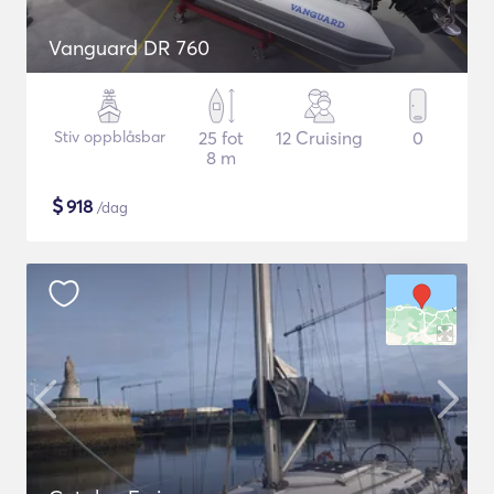
Vanguard DR 760
Stiv oppblåsbar
25 fot
12 Cruising
0
8 m
$
918
/dag