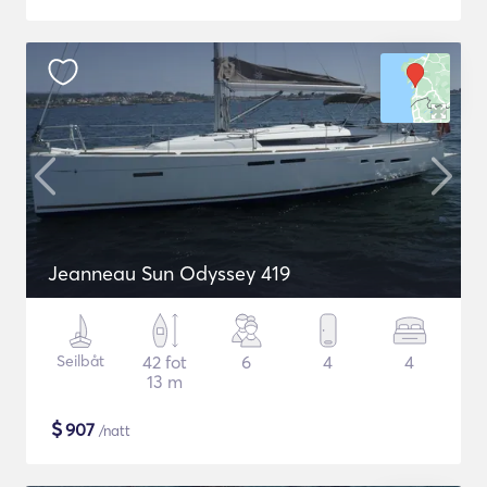
Jeanneau Sun Odyssey 419
Seilbåt
42 fot
6
4
4
13 m
$
907
/natt