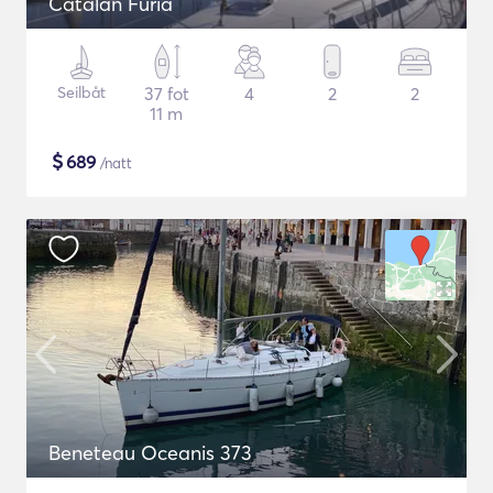
Catalan Furia
Seilbåt
37 fot
4
2
2
11 m
$
689
/natt
Beneteau Oceanis 373