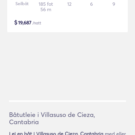
Seilbåt
185 fot
12
6
9
56 m
$
19,687
/natt
Båtutleie i Villasuso de Cieza,
Cantabria
Lei en båt i Villasuso de Cieza, Cantabria
med eller