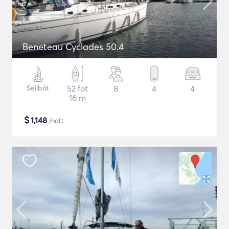
Beneteau Cyclades 50.4
Seilbåt
52 fot
8
4
4
16 m
$
1,148
/natt