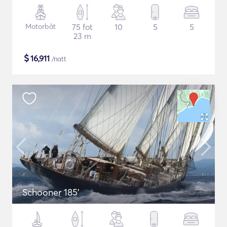
Motorbåt
75 fot
10
5
5
23 m
$
16,911
/natt
Schooner 185'