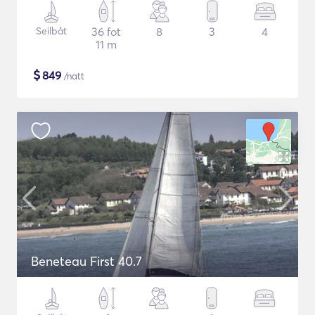
Seilbåt
36 fot
8
3
4
11 m
$
849
/natt
Beneteau First 40.7