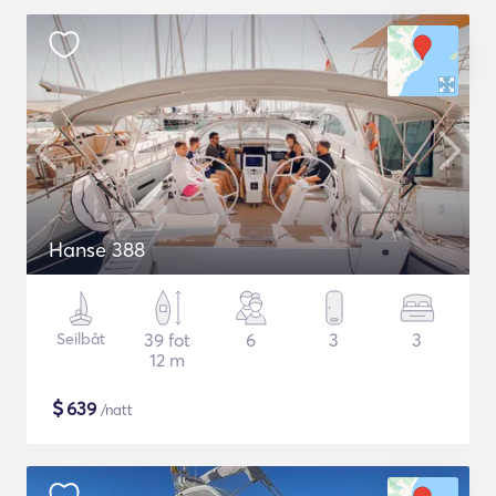
Hanse 388
Seilbåt
39 fot
6
3
3
12 m
$
639
/natt