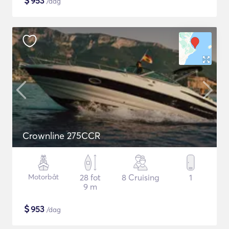
$
953
/dag
Crownline 275CCR
Motorbåt
28 fot
8 Cruising
1
9 m
$
953
/dag