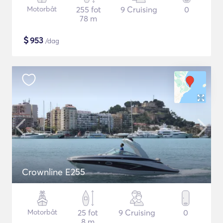
Motorbåt
255 fot
9 Cruising
0
78 m
$
953
/dag
Crownline E255
Motorbåt
25 fot
9 Cruising
0
8 m