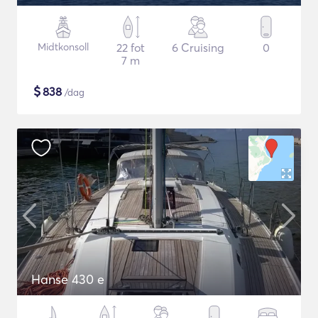
Midtkonsoll
22 fot
6 Cruising
0
7 m
$
838
/dag
Hanse 430 e