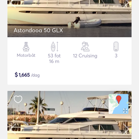
Astondooa 50 GLX
Motorbåt
53 fot
12 Cruising
3
16 m
$
1,665
/dag