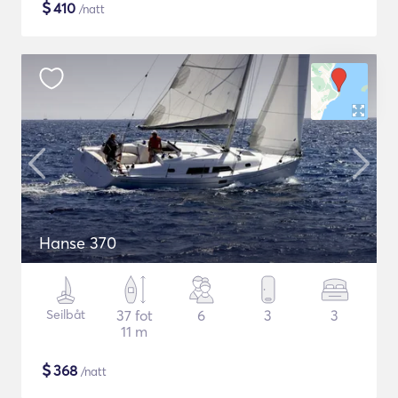
$
410
/natt
Hanse 370
Seilbåt
37 fot
6
3
3
11 m
$
368
/natt