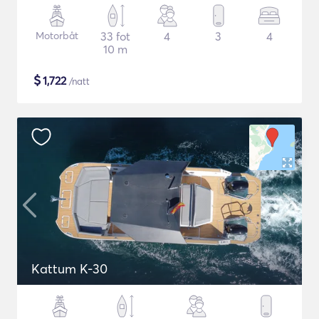
Motorbåt
33 fot
4
3
4
10 m
$
1,722
/natt
Kattum K-30