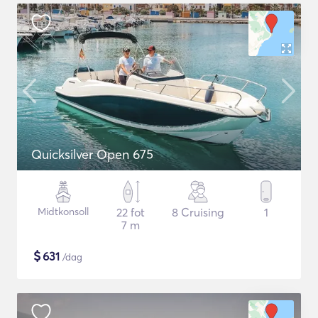
Quicksilver Open 675
Midtkonsoll
22 fot
8 Cruising
1
7 m
$
631
/dag