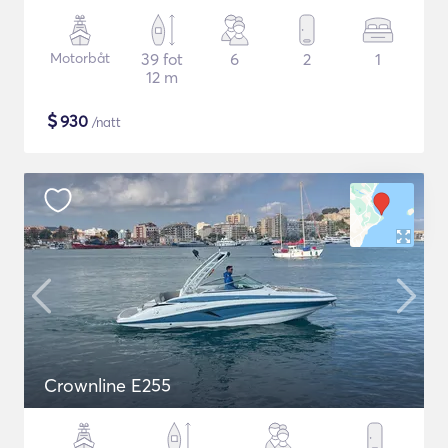
Motorbåt
39 fot
6
2
1
12 m
$
930
/natt
Crownline E255