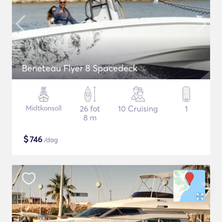
Beneteau Flyer 8 Spacedeck
Midtkonsoll
26 fot
10 Cruising
1
8 m
$
746
/dag