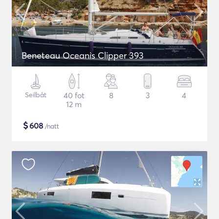
Beneteau Oceanis Clipper 393
Seilbåt
40 fot
8
3
4
12 m
$
608
/natt