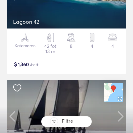
Lagoon 42
Katamaran
42 fot
8
4
4
13 m
$
1,360
/natt
Filtre