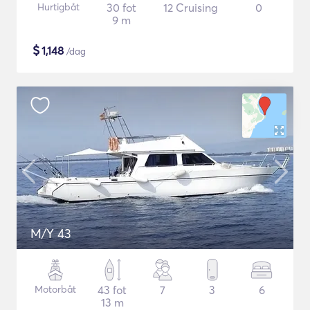
Hurtigbåt
30 fot
12 Cruising
0
9 m
$
1,148
/dag
M/Y 43
Motorbåt
43 fot
7
3
6
13 m