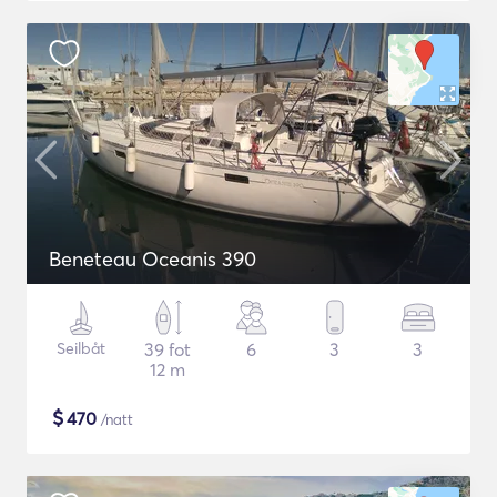
Beneteau Oceanis 390
Seilbåt
39 fot
6
3
3
12 m
$
470
/natt