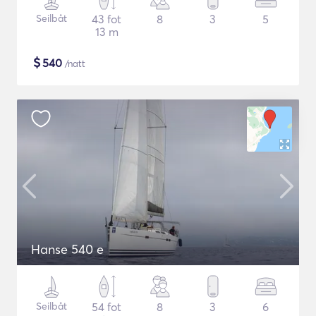
Seilbåt
43 fot
8
3
5
13 m
$
540
/natt
Hanse 540 e
Seilbåt
54 fot
8
3
6