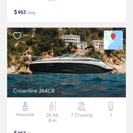
$
953
/dag
Crownline 264CR
Motorbåt
26 fot
7 Cruising
1
8 m