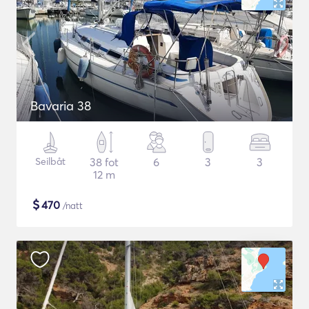
Bavaria 38
Seilbåt
38 fot
6
3
3
12 m
$
470
/natt