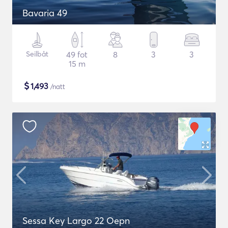
Bavaria 49
Seilbåt
49 fot
8
3
3
15 m
$
1,493
/natt
Sessa Key Largo 22 Oepn