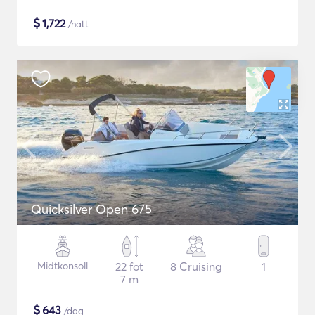
$
1,722
/natt
Quicksilver Open 675
Midtkonsoll
22 fot
8 Cruising
1
7 m
$
643
/dag