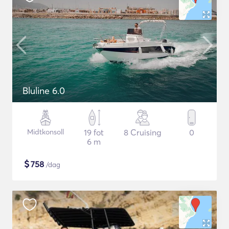
Bluline 6.0
Midtkonsoll
19 fot
8 Cruising
0
6 m
$
758
/dag