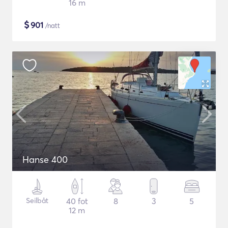
16 m
$
901
/natt
Hanse 400
Seilbåt
40 fot
8
3
5
12 m