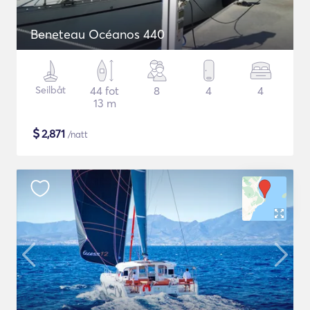
Beneteau Océanos 440
Seilbåt
44 fot
8
4
4
13 m
$
2,871
/natt