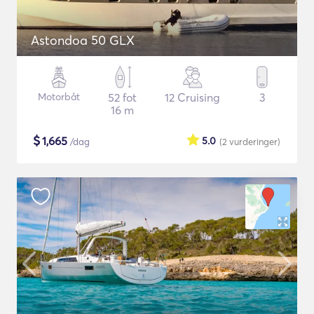
Astondoa 50 GLX
Motorbåt
52 fot
12 Cruising
3
16 m
$
1,665
5.0
/dag
(2
vurderinger
)