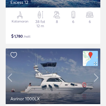
Excess 12
Katamaran
38 fot
8
6
6
12 m
$
1,780
/natt
Asrinor 1000LX