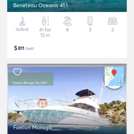
Beneteau Oceanis 41.1
Seilbåt
41 fot
8
3
3
12 m
$
811
/natt
Faeton Moraga