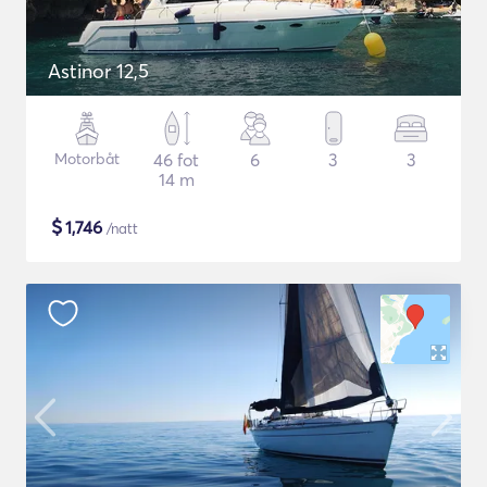
Astinor 12,5
Motorbåt
46 fot
6
3
3
14 m
$
1,746
/natt