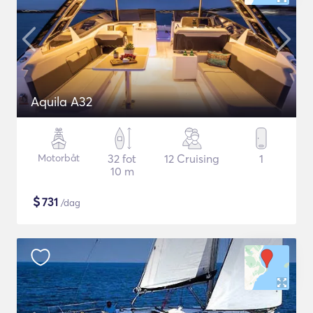
Aquila A32
Motorbåt
32 fot
12 Cruising
1
10 m
$
731
/dag