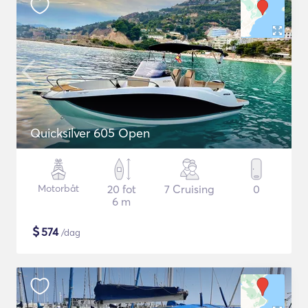
Quicksilver 605 Open
Motorbåt
20 fot
7 Cruising
0
6 m
$
574
/dag