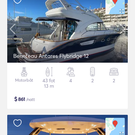
Beneteau Antares Flybridge 12
Motorbåt
43 fot
4
2
2
13 m
$
861
/natt