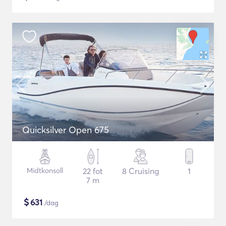
Quicksilver Open 675
Midtkonsoll
22 fot
8 Cruising
1
7 m
$
631
/dag