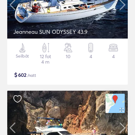
Jeanneau SUN ODYSSEY 43.9
Seilbåt
12 fot
10
4
4
4 m
$
602
/natt