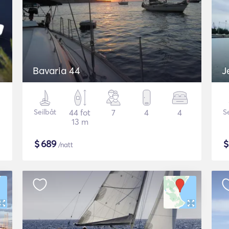
Bavaria 44
J
Seilbåt
44 fot
7
4
4
S
13 m
$
689
/natt