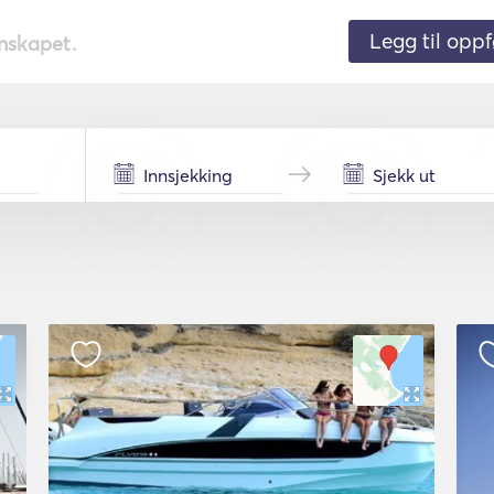
Legg til oppf
nnskapet.