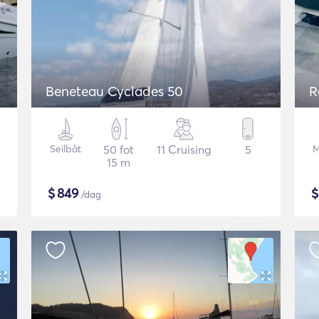
Beneteau Cyclades 50
R
Seilbåt
50 fot
11 Cruising
5
M
15 m
$
849
/dag