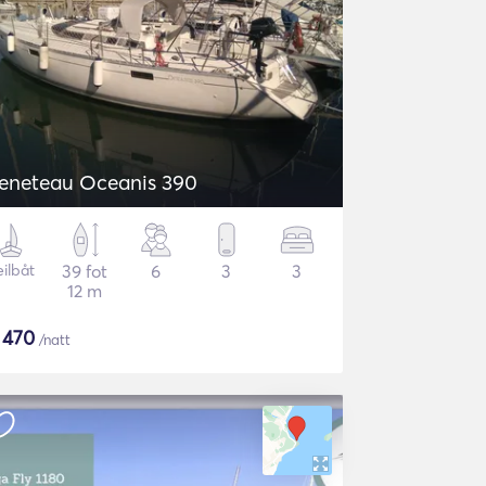
eneteau Oceanis 390
eilbåt
39 fot
6
3
3
12 m
$
470
/natt