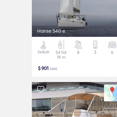
Hanse 540 e
Seilbåt
54 fot
8
3
6
16 m
$
901
/natt