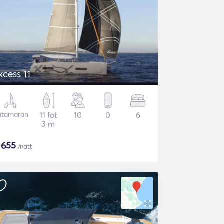
xcess 11
atamaran
11 fot
10
0
6
3 m
$
655
/natt