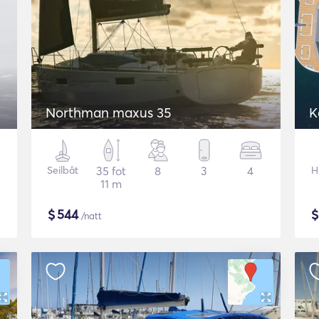
Northman maxus 35
K
Seilbåt
35 fot
8
3
4
H
11 m
$
544
/natt