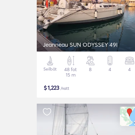
Jeanneau SUN ODYSSEY 49I
Seilbåt
48 fot
8
4
4
15 m
$
1,223
/natt