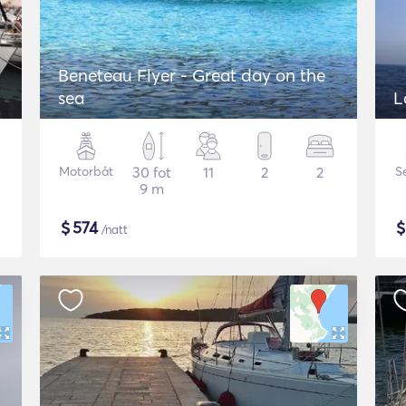
Beneteau Flyer - Great day on the
sea
L
Motorbåt
30 fot
11
2
2
S
9 m
$
574
/natt