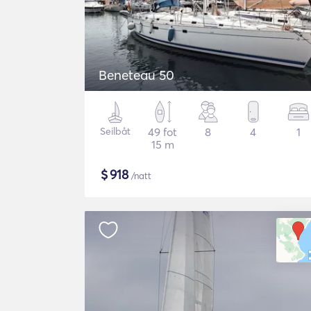
Beneteau 50
Seilbåt
49 fot
8
4
1
15 m
$
918
/natt