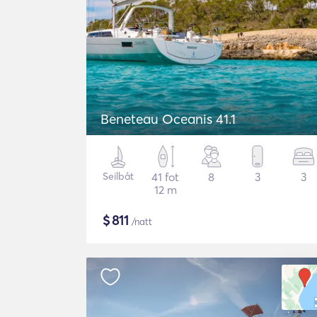
Beneteau Oceanis 41.1
Seilbåt
41 fot
8
3
3
12 m
$
811
/natt