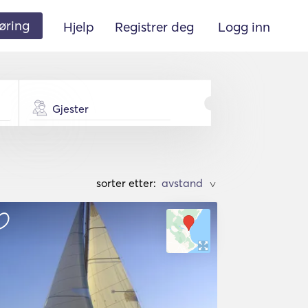
øring
Hjelp
Registrer deg
Logg inn
Gjester
sorter etter:
>