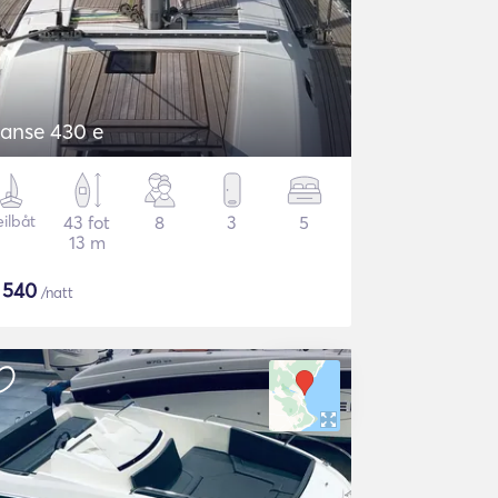
anse 430 e
eilbåt
43 fot
8
3
5
13 m
$
540
/natt