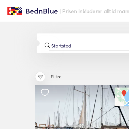
BednBlue
| Prisen inkluderer alltid ma
Filtre