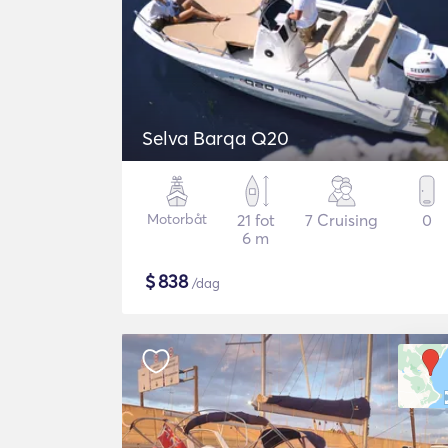
Selva Barqa Q20
Motorbåt
21 fot
7 Cruising
0
6 m
$
838
/dag