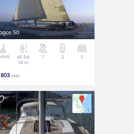
agos 50
eilbåt
45 fot
7
2
3
14 m
$
803
/natt