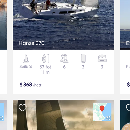
Hanse 370
E
Seilbåt
37 fot
6
3
3
K
11 m
$
368
/natt