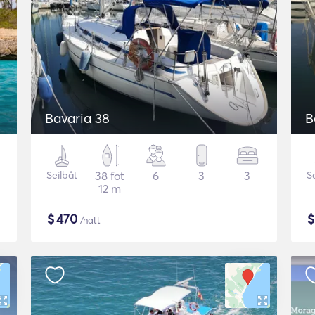
Bavaria 38
B
Seilbåt
38 fot
6
3
3
S
12 m
$
470
/natt