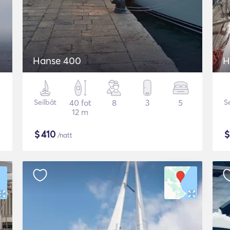
Hanse 400
H
Seilbåt
40 fot
8
3
5
S
12 m
$
410
/natt