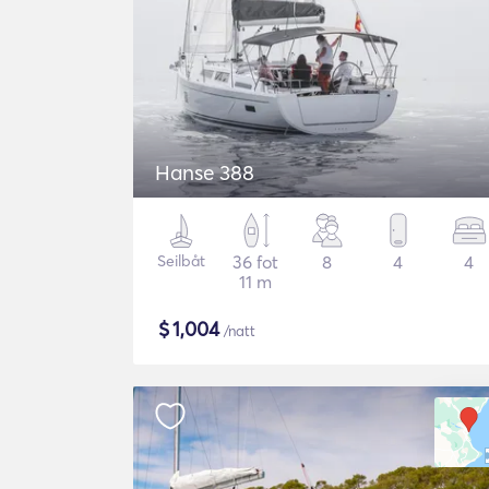
Hanse 388
Seilbåt
36 fot
8
4
4
11 m
$
1,004
/natt