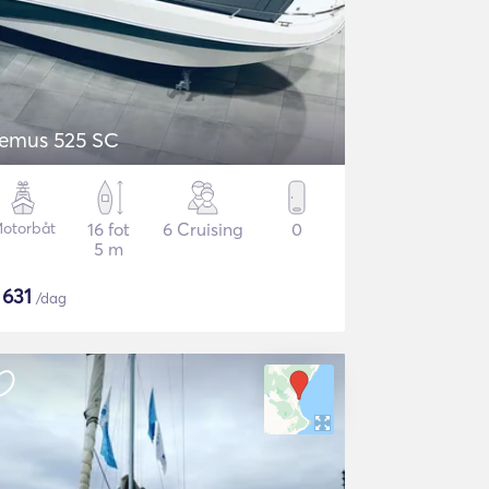
emus 525 SC
otorbåt
16 fot
6 Cruising
0
5 m
$
631
/dag