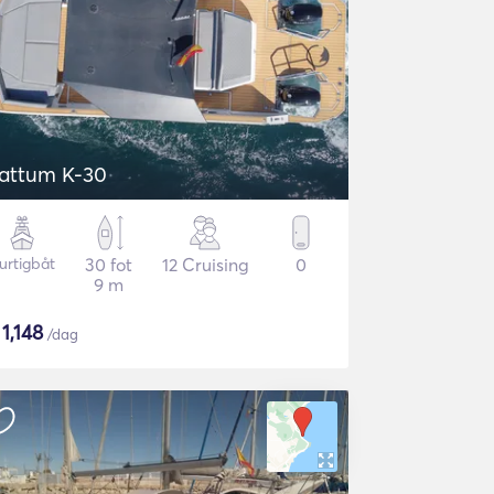
attum K-30
urtigbåt
30 fot
12 Cruising
0
9 m
$
1,148
/dag