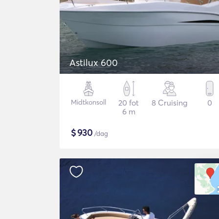
Astilux 600
Midtkonsoll
20 fot
8 Cruising
0
6 m
$
930
/dag