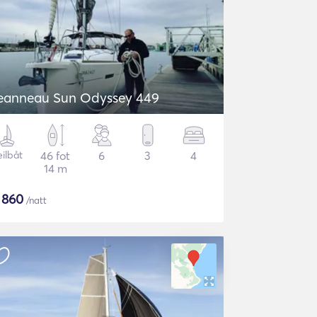
eanneau Sun Odyssey 449
eilbåt
46 fot
6
3
4
14 m
$
860
/natt