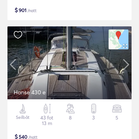
$
901
/natt
Hanse 430 e
Seilbåt
43 fot
8
3
5
13 m
$
540
/natt