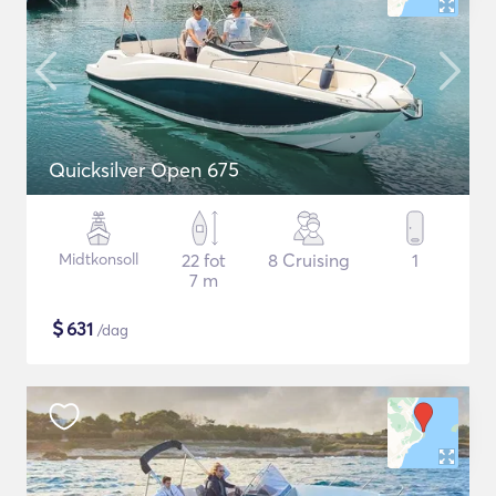
Quicksilver Open 675
Midtkonsoll
22 fot
8 Cruising
1
7 m
$
631
/dag