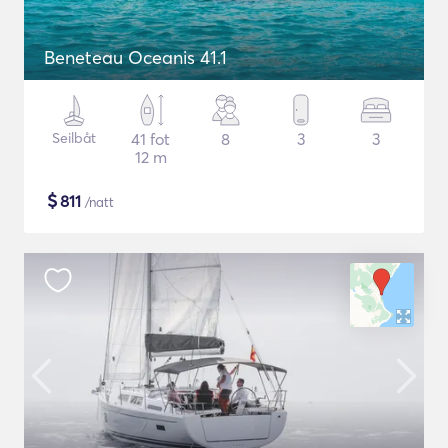
Beneteau Oceanis 41.1
Seilbåt
41 fot
8
3
3
12 m
$
811
/natt