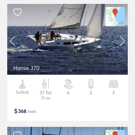
Hanse 370
Seilbåt
37 fot
6
3
3
11 m
$
368
/natt