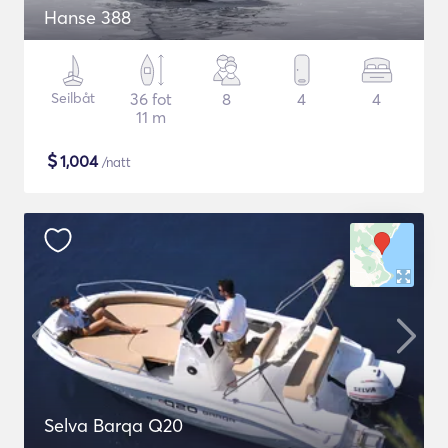
Hanse 388
Seilbåt
36 fot
8
4
4
11 m
$
1,004
/natt
Selva Barqa Q20