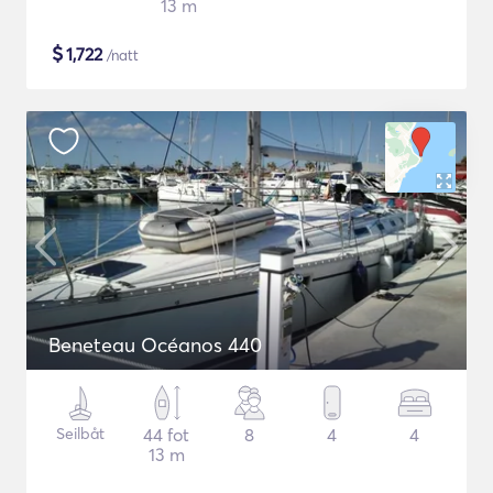
13 m
$
1,722
/natt
Beneteau Océanos 440
Seilbåt
44 fot
8
4
4
13 m