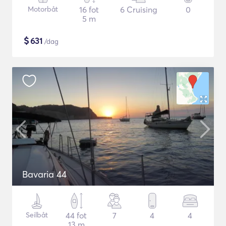
Motorbåt
16 fot
6 Cruising
0
5 m
$
631
/dag
Bavaria 44
Seilbåt
44 fot
7
4
4
13 m