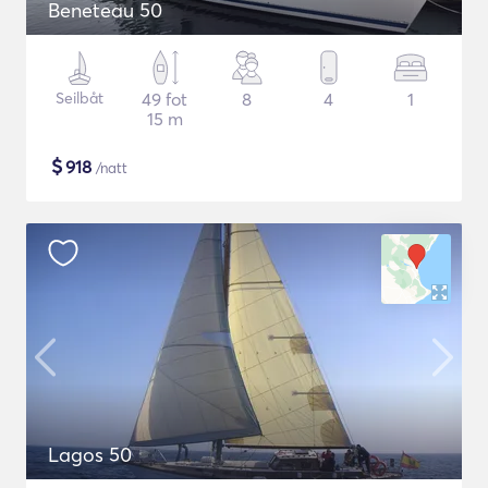
Beneteau 50
Seilbåt
49 fot
8
4
1
15 m
$
918
/natt
Lagos 50