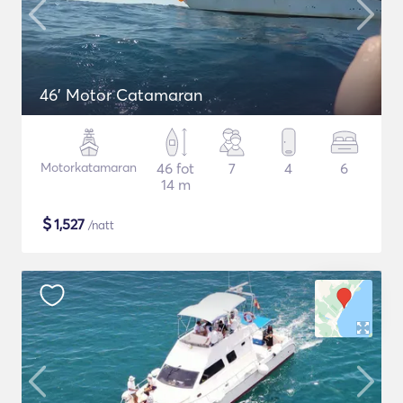
46' Motor Catamaran
Motorkatamaran
46 fot
7
4
6
14 m
$
1,527
/natt