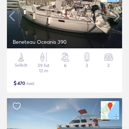
Beneteau Oceanis 390
Seilbåt
39 fot
6
3
3
12 m
$
470
/natt