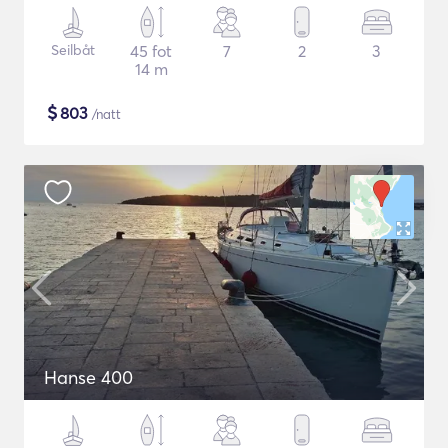
Seilbåt
45 fot
7
2
3
14 m
$
803
/natt
Hanse 400