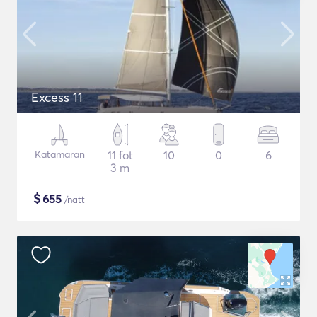
Excess 11
Katamaran
11 fot
10
0
6
3 m
$
655
/natt