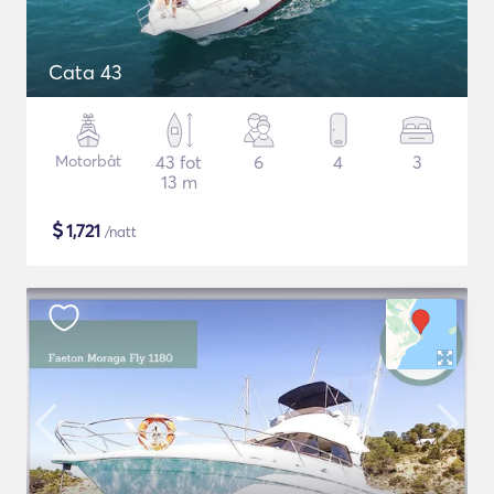
Cata 43
Motorbåt
43 fot
6
4
3
13 m
$
1,721
/natt