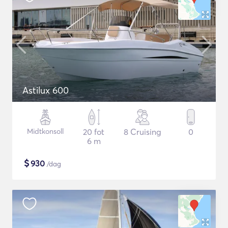
Astilux 600
Midtkonsoll
20 fot
8 Cruising
0
6 m
$
930
/dag