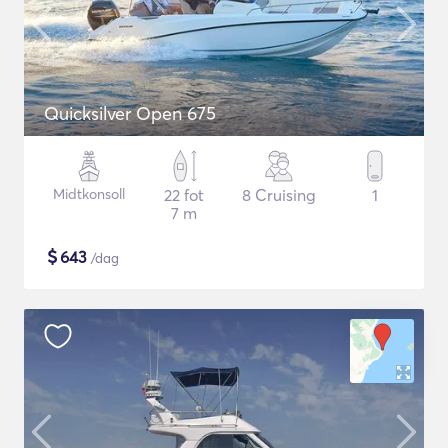
Quicksilver Open 675
Midtkonsoll
22 fot
8 Cruising
1
7 m
$
643
/dag