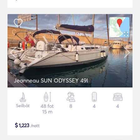
Jeanneau SUN ODYSSEY 49I
Seilbåt
48 fot
8
4
4
15 m
$
1,223
/natt