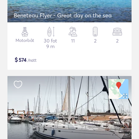
Beneteau Flyer - Great day on the sea
Motorbåt
30 fot
11
2
2
9 m
$
574
/natt