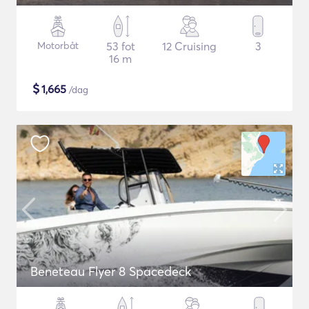
Motorbåt
53 fot
12 Cruising
3
16 m
$
1,665
/dag
Beneteau Flyer 8 Spacedeck