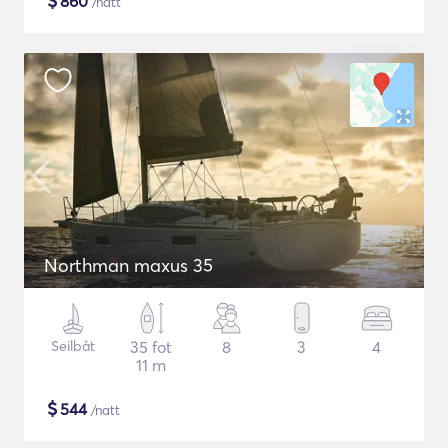
$
860
/natt
Northman maxus 35
Seilbåt
35 fot
8
3
4
11 m
$
544
/natt