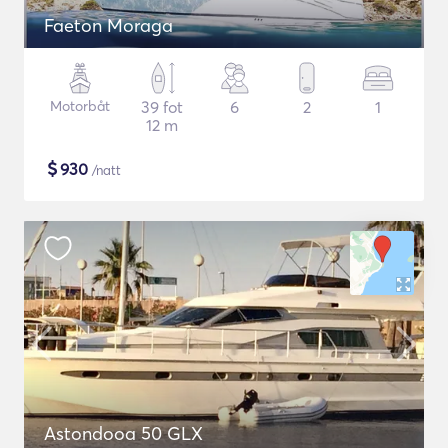
Faeton Moraga
Motorbåt
39 fot
6
2
1
12 m
$
930
/natt
Astondooa 50 GLX