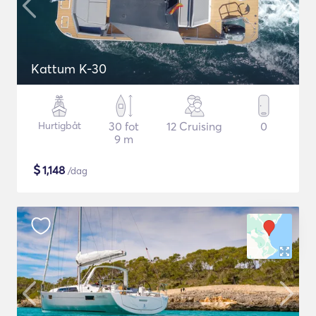
Kattum K-30
Hurtigbåt
30 fot
12 Cruising
0
9 m
$
1,148
/dag