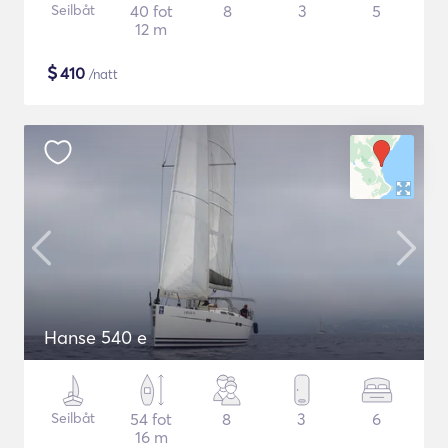
Seilbåt
40 fot
8
3
5
12 m
$
410
/natt
Hanse 540 e
Seilbåt
54 fot
8
3
6
16 m