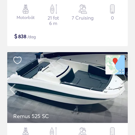
Motorbåt
21 fot
7 Cruising
0
6 m
$
838
/dag
Remus 525 SC