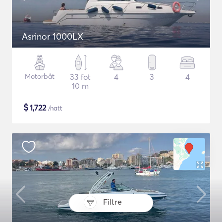
Asrinor 1000LX
Motorbåt
33 fot
4
3
4
10 m
$
1,722
/natt
Filtre