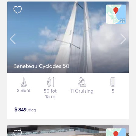
Beneteau Cyclades 50
Seilbåt
50 fot
11 Cruising
5
15 m
$
849
/dag