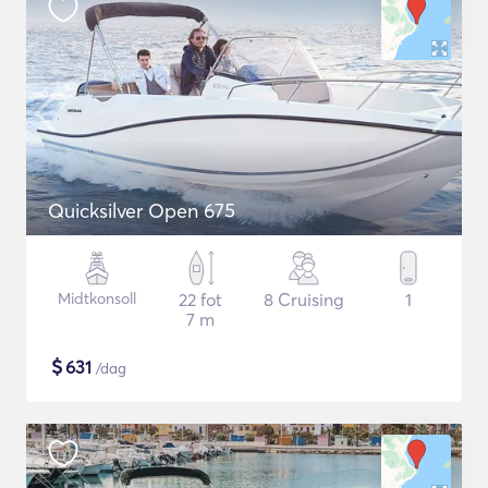
Quicksilver Open 675
Midtkonsoll
22 fot
8 Cruising
1
7 m
$
631
/dag