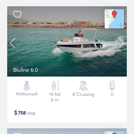
Bluline 6.0
Midtkonsoll
19 fot
8 Cruising
0
6 m
$
758
/dag