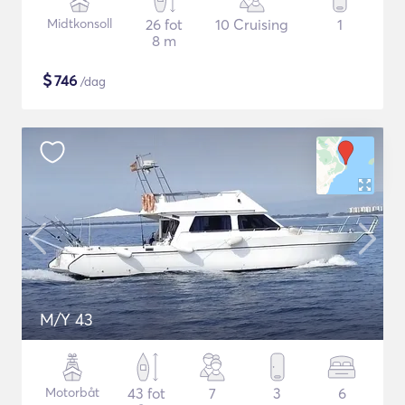
Midtkonsoll
26 fot
10 Cruising
1
8 m
$
746
/dag
M/Y 43
Motorbåt
43 fot
7
3
6