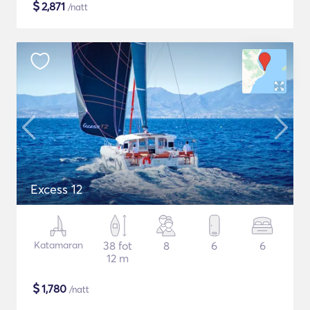
$
2,871
/natt
Excess 12
Katamaran
38 fot
8
6
6
12 m
$
1,780
/natt