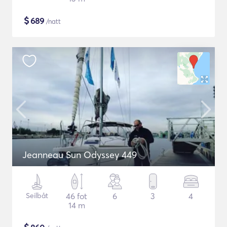
$
689
/natt
Jeanneau Sun Odyssey 449
Seilbåt
46 fot
6
3
4
14 m