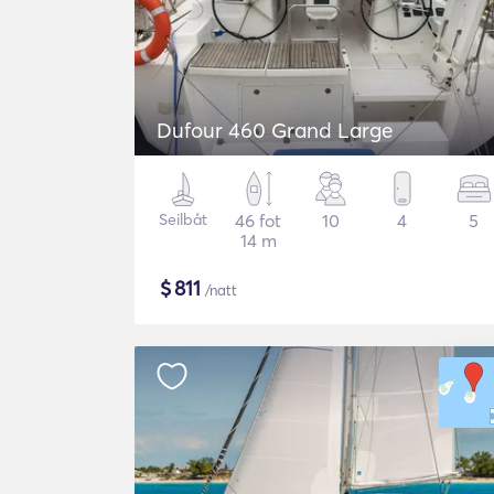
Dufour 460 Grand Large
Seilbåt
46 fot
10
4
5
14 m
$
811
/natt