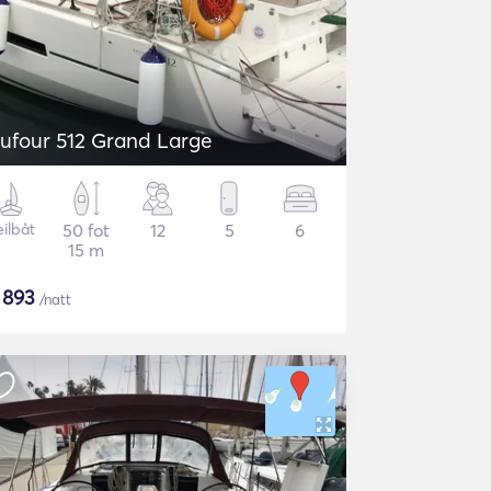
ufour 512 Grand Large
eilbåt
50 fot
12
5
6
15 m
$
893
/natt