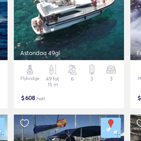
Astondoa 49gl
F
Flybridge
49 fot
6
3
3
M
15 m
$
608
/natt