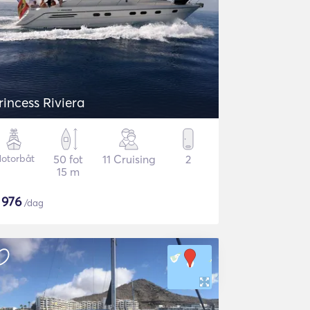
rincess Riviera
otorbåt
50 fot
11 Cruising
2
15 m
$
976
/dag