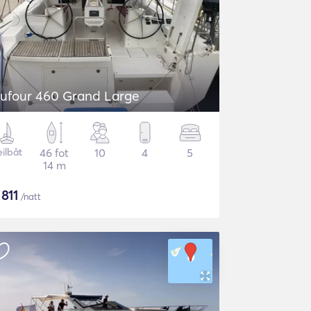
ufour 460 Grand Large
eilbåt
46 fot
10
4
5
14 m
$
811
/natt