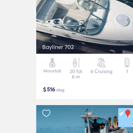
Bayliner 702
Motorbåt
20 fot
6 Cruising
1
6 m
$
516
/dag