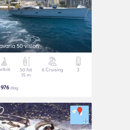
avaria 50 vision
eilbåt
50 fot
6 Cruising
3
15 m
$
976
/dag