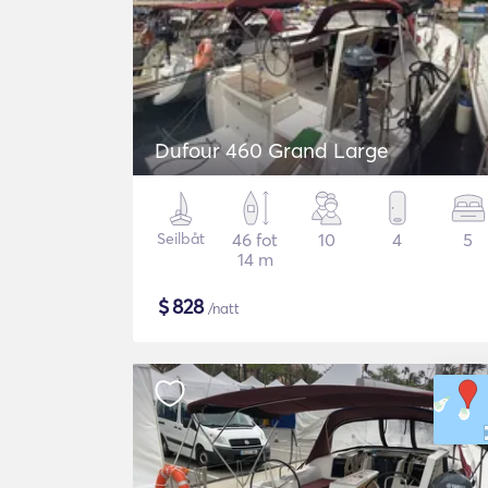
Dufour 460 Grand Large
Seilbåt
46 fot
10
4
5
14 m
$
828
/natt