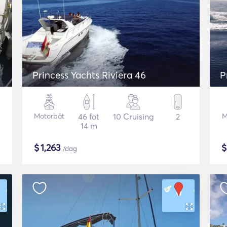
Princess Yachts Riviera 46
P
Motorbåt
46 fot
10 Cruising
2
M
14 m
$
1,263
/dag