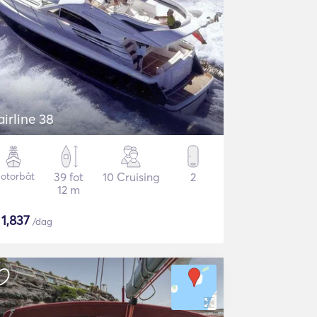
airline 38
otorbåt
39 fot
10 Cruising
2
12 m
$
1,837
/dag