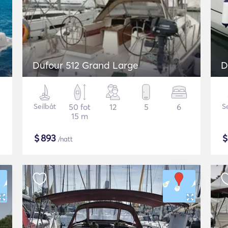
Dufour 512 Grand Large
D
Seilbåt
50 fot
12
5
6
S
15 m
$
893
/natt