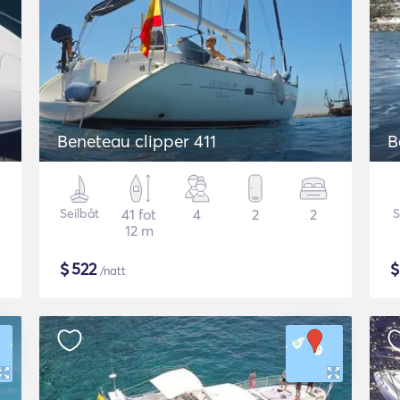
Beneteau clipper 411
B
Seilbåt
41 fot
4
2
2
S
12 m
$
522
/natt