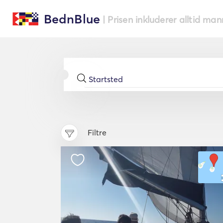
BednBlue
| Prisen inkluderer alltid ma
Filtre