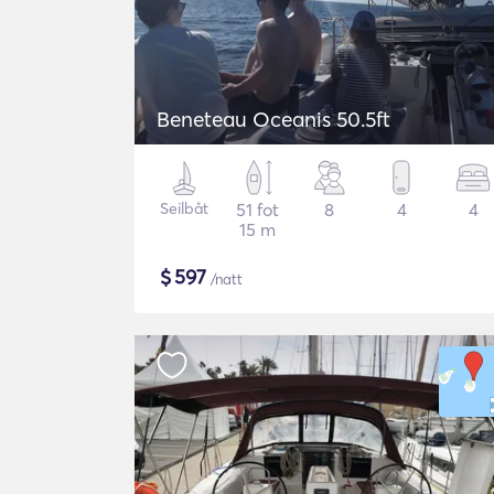
Beneteau Oceanis 50.5ft
Seilbåt
51 fot
8
4
4
15 m
$
597
/natt