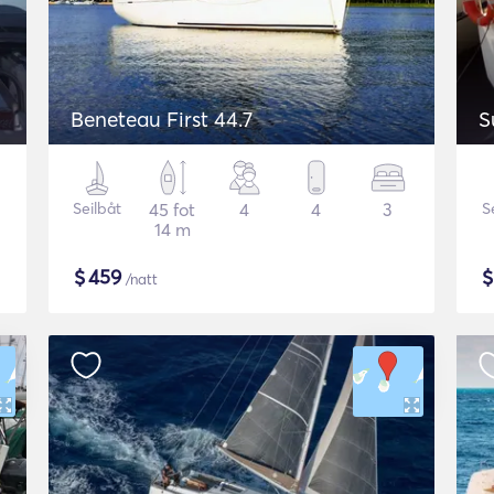
Beneteau First 44.7
S
Seilbåt
45 fot
4
4
3
S
14 m
$
459
/natt