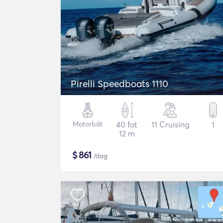
Pirelli Speedboats 1110
Motorbåt
40 fot
11 Cruising
1
12 m
$
861
/dag