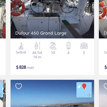
Dufour 460 Grand Large
D
Seilbåt
46 fot
10
4
5
S
14 m
$
828
/natt