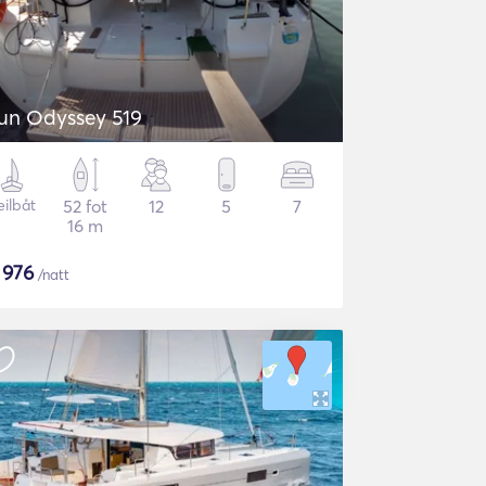
un Odyssey 519
eilbåt
52 fot
12
5
7
16 m
$
976
/natt