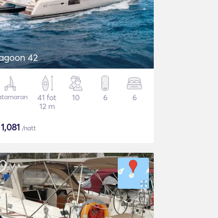
agoon 42
atamaran
41 fot
10
6
6
12 m
$
1,081
/natt