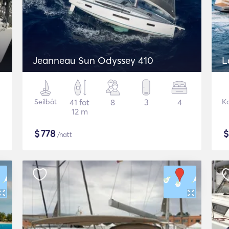
Jeanneau Sun Odyssey 410
L
Seilbåt
41 fot
8
3
4
K
12 m
$
778
/natt