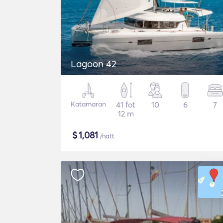
Lagoon 42
Katamaran
41 fot
10
6
7
12 m
$
1,081
/natt