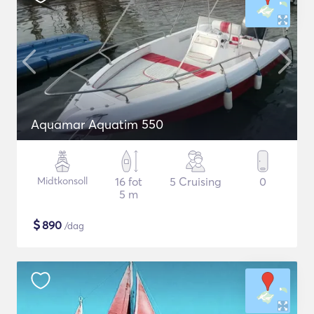
Aquamar Aquatim 550
Midtkonsoll
16 fot
5 Cruising
0
5 m
$
890
/dag