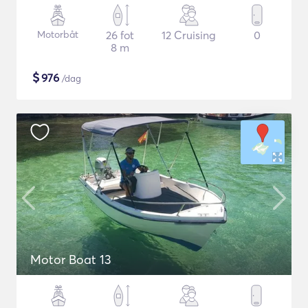
Motorbåt
26 fot
12 Cruising
0
8 m
$
976
/dag
Motor Boat 13