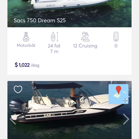
Sacs 750 Dream S25
Motorbåt
24 fot
12 Cruising
0
7 m
$
1,022
/dag