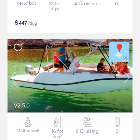
Motorbåt
13 fot
4 Cruising
0
4 m
$
447
/dag
V2 5.0
Midtkonsoll
16 fot
6 Cruising
0
5 m