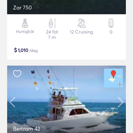
Zar 750
Hurtigbåt
24 fot
12 Cruising
0
7 m
$
1,010
/dag
Bertram 42