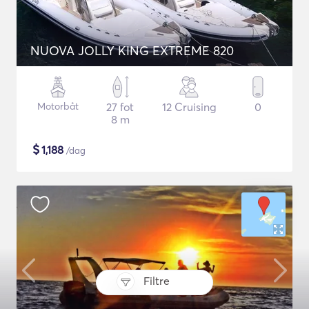
NUOVA JOLLY KING EXTREME 820
Motorbåt
27 fot
12 Cruising
0
8 m
$
1,188
/dag
Filtre