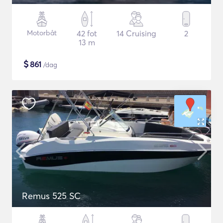
Motorbåt
42 fot
14 Cruising
2
13 m
$
861
/dag
Remus 525 SC