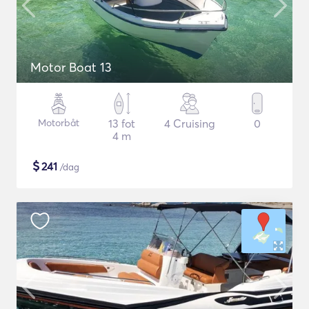
Motor Boat 13
Motorbåt
13 fot
4 Cruising
0
4 m
$
241
/dag