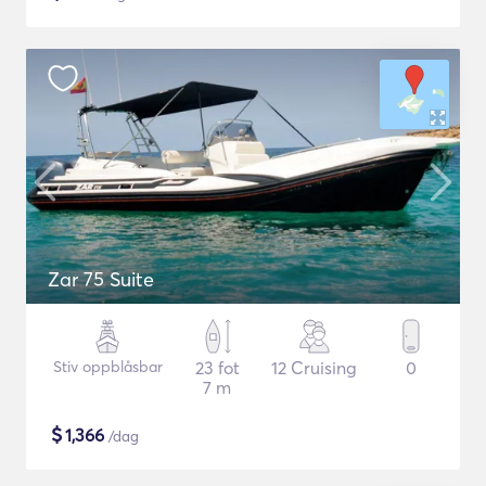
Zar 75 Suite
Stiv oppblåsbar
23 fot
12 Cruising
0
7 m
$
1,366
/dag