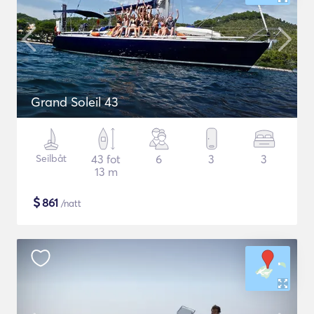
Grand Soleil 43
Seilbåt
43 fot
6
3
3
13 m
$
861
/natt