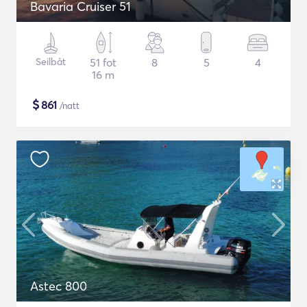
Bavaria Cruiser 51
Seilbåt
51 fot
8
5
4
16 m
$
861
/natt
Astec 800