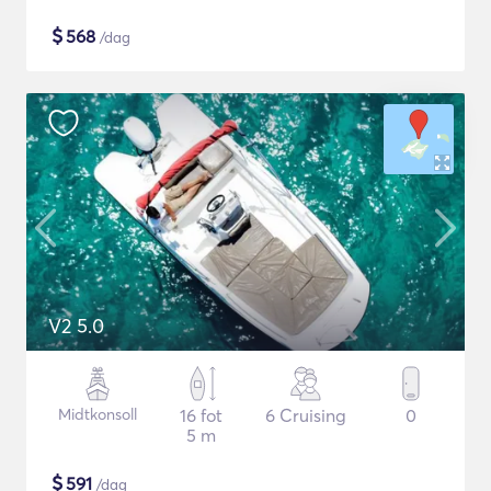
$
568
/dag
V2 5.0
Midtkonsoll
16 fot
6 Cruising
0
5 m
$
591
/dag