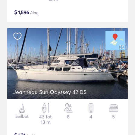
$
1,596
/dag
Jeanneau Sun Odyssey 42 DS
Seilbåt
43 fot
8
4
5
13 m