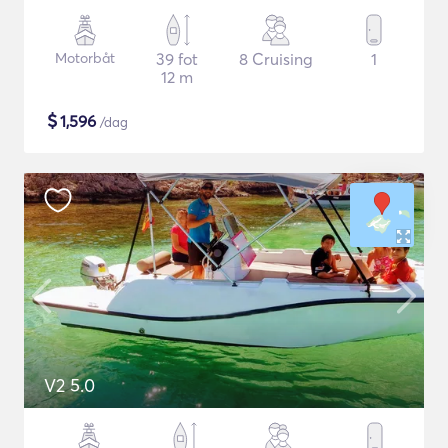
Motorbåt
39 fot
8 Cruising
1
12 m
$
1,596
/dag
V2 5.0