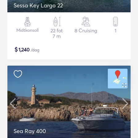
Sessa Key Largo 22
Midtkonsoll
22 fot
8 Cruising
1
7 m
$
1,240
/dag
Sea Ray 400