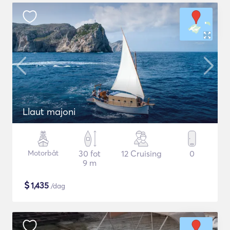
Llaut majoni
Motorbåt
30 fot
12 Cruising
0
9 m
$
1,435
/dag