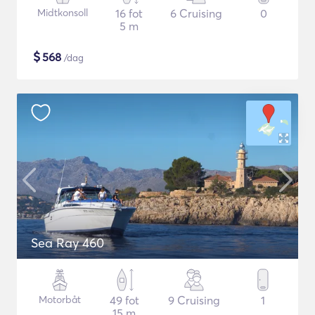
Midtkonsoll
16 fot
6 Cruising
0
5 m
$
568
/dag
Sea Ray 460
Motorbåt
49 fot
9 Cruising
1
15 m