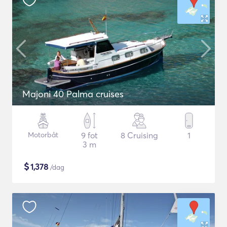
Majoni 40 Palma cruises
Motorbåt
9 fot
8 Cruising
1
3 m
$
1,378
/dag