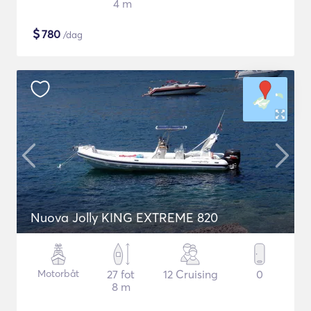
4 m
$
780
/dag
Nuova Jolly KING EXTREME 820
Motorbåt
27 fot
12 Cruising
0
8 m