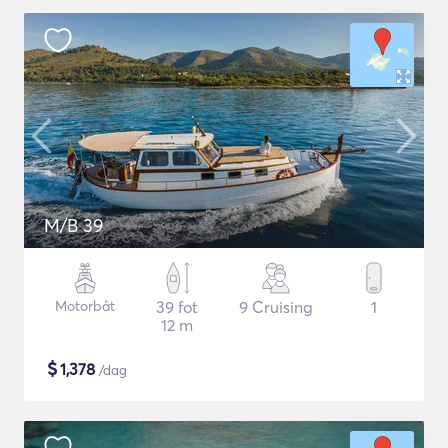
M/B 39
Motorbåt
39 fot
9 Cruising
1
12 m
$
1,378
/dag