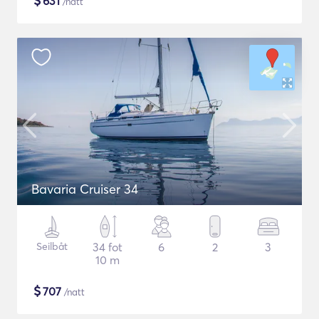
$
631
/natt
Bavaria Cruiser 34
Seilbåt
34 fot
6
2
3
10 m
$
707
/natt