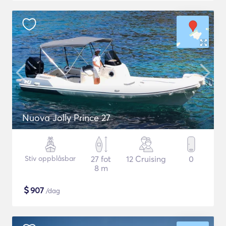
Nuova Jolly Prince 27
Stiv oppblåsbar
27 fot
12 Cruising
0
8 m
$
907
/dag