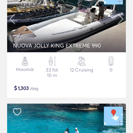
NUOVA JOLLY KING EXTREME 990
Motorbåt
33 fot
12 Cruising
0
10 m
$
1,303
/dag