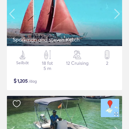
Sparkman and steven Ketch
Seilbåt
18 fot
12 Cruising
2
5 m
$
1,205
/dag