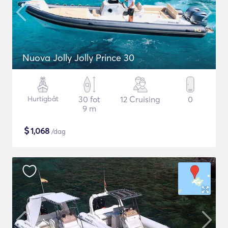
Nuova Jolly Jolly Prince 30
Hurtigbåt
30 fot
12 Cruising
0
9 m
$
1,068
/dag