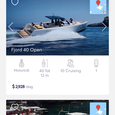
Fjord 40 Open
Motorbåt
40 fot
10 Cruising
1
12 m
$
2,928
/dag