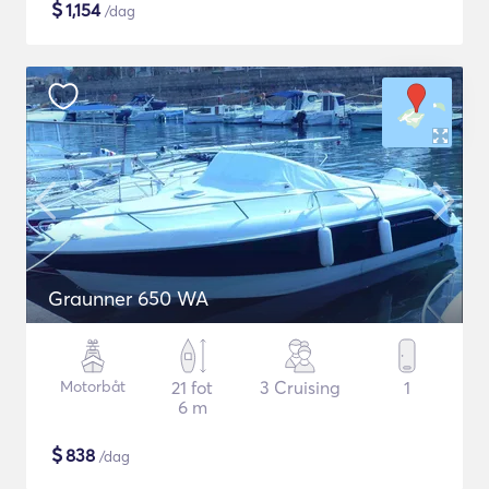
$
1,154
/dag
Graunner 650 WA
Motorbåt
21 fot
3 Cruising
1
6 m
$
838
/dag