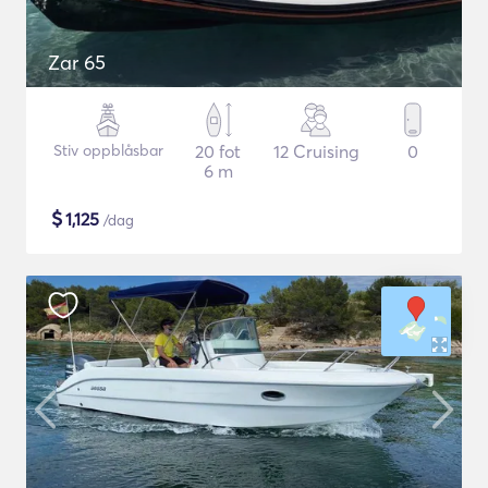
Zar 65
Stiv oppblåsbar
20 fot
12 Cruising
0
6 m
$
1,125
/dag