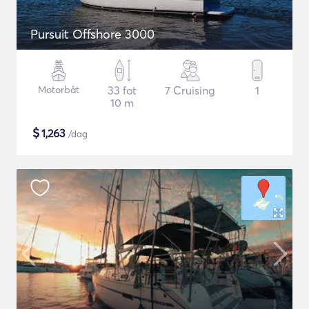
Pursuit Offshore 3000
Motorbåt
33 fot
7 Cruising
1
10 m
$
1,263
/dag