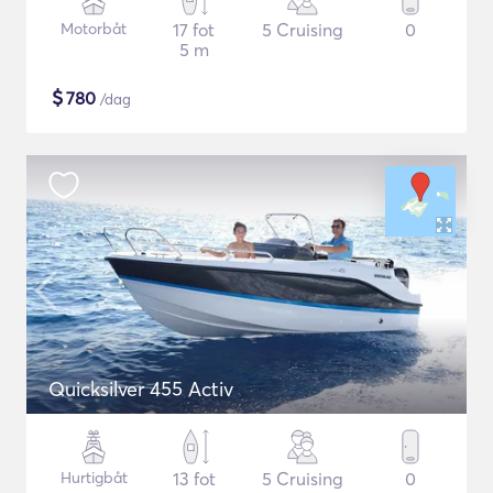
Motorbåt
17 fot
5 Cruising
0
5 m
$
780
/dag
Quicksilver 455 Activ
Hurtigbåt
13 fot
5 Cruising
0