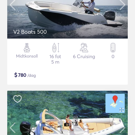
V2 Boats 500
Midtkonsoll
16 fot
6 Cruising
0
5 m
$
780
/dag