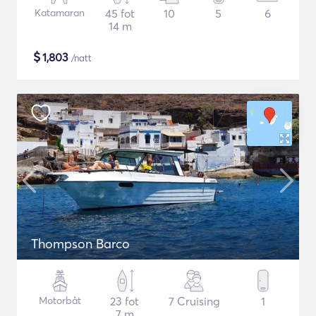
Katamaran
45 fot
10
5
6
14 m
$
1,803
/natt
Thompson Barco
Motorbåt
23 fot
7 Cruising
1
7 m