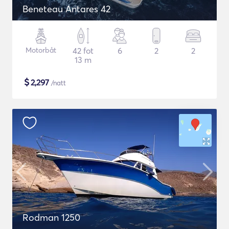
Beneteau Antares 42
Motorbåt
42 fot
6
2
2
13 m
$
2,297
/natt
Rodman 1250