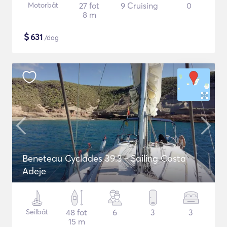
Motorbåt
27 fot
9 Cruising
0
8 m
$
631
/dag
Beneteau Cyclades 39.3 - Sailing Costa
Adeje
Seilbåt
48 fot
6
3
3
15 m