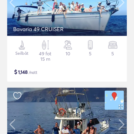
Bavaria 49 CRUISER
Seilbåt
49 fot
10
5
5
15 m
$
1,148
/natt