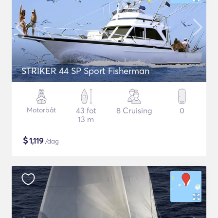
STRIKER 44 SP Sport Fisherman
Motorbåt
43 fot
8 Cruising
0
13 m
$
1,119
/dag