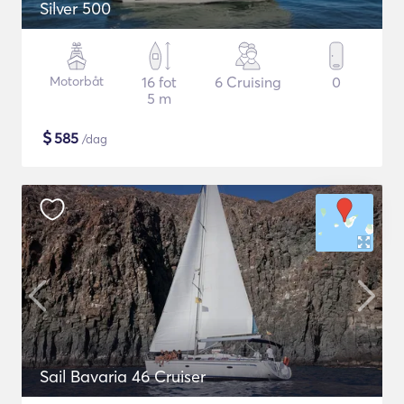
Silver 500
Motorbåt
16 fot
6 Cruising
0
5 m
$
585
/dag
Sail Bavaria 46 Cruiser