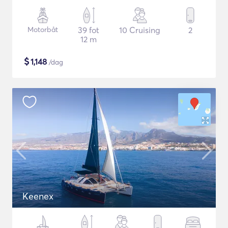
Motorbåt
39 fot
10 Cruising
2
12 m
$
1,148
/dag
Keenex