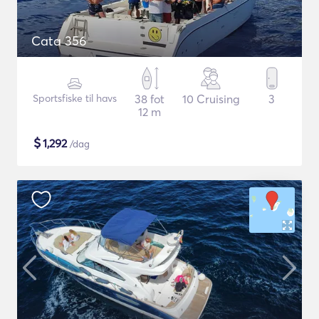
Cata 356
Sportsfiske til havs
38 fot
10 Cruising
3
12 m
$
1,292
/dag