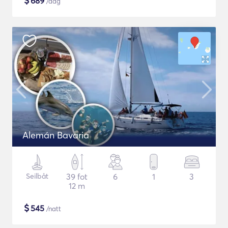
$
689
/dag
Alemán Bavaria
Seilbåt
39 fot
6
1
3
12 m
$
545
/natt