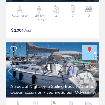
Katamaran
45 fot
4
2
2
14 m
$
2,004
/natt
A Special Night on a Sailing Boat + Atlantic
Ocean Excursion - Jeanneau Sun Odyssey 37