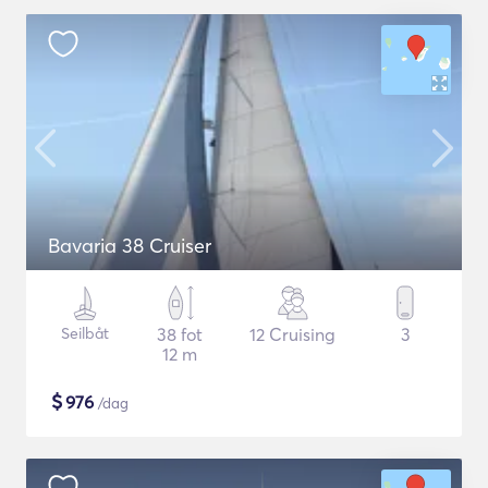
Bavaria 38 Cruiser
Seilbåt
38 fot
12 Cruising
3
12 m
$
976
/dag