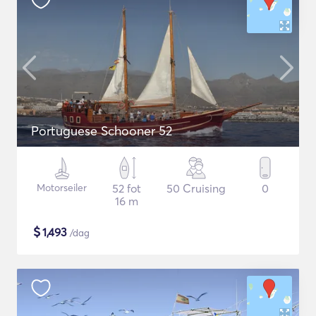
Portuguese Schooner 52
Motorseiler
52 fot
50 Cruising
0
16 m
$
1,493
/dag