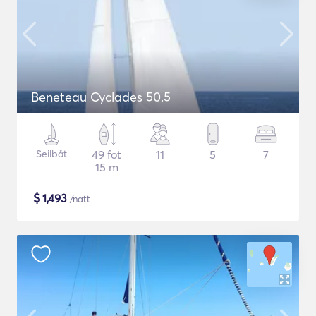
Beneteau Cyclades 50.5
Seilbåt
49 fot
11
5
7
15 m
$
1,493
/natt