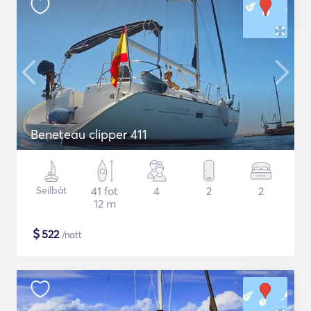
Beneteau clipper 411
Seilbåt
41 fot
4
2
2
12 m
$
522
/natt