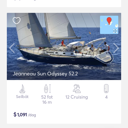
Jeanneau Sun Odyssey 52.2
Seilbåt
52 fot
12 Cruising
4
16 m
$
1,091
/dag