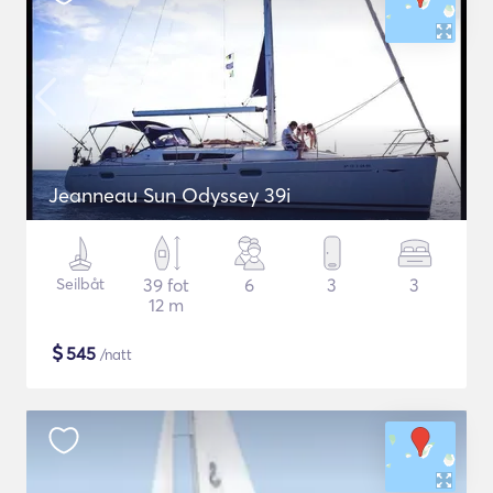
Jeanneau Sun Odyssey 39i
Seilbåt
39 fot
6
3
3
12 m
$
545
/natt