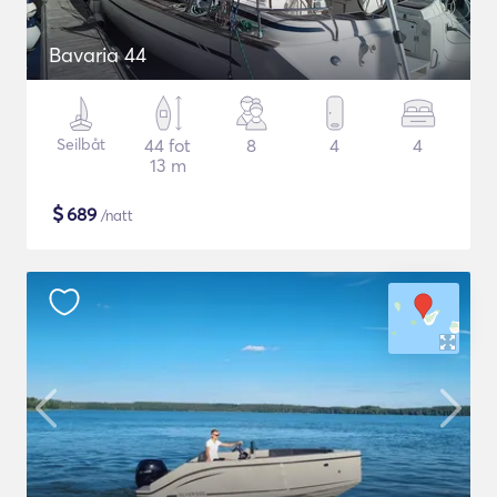
Bavaria 44
Seilbåt
44 fot
8
4
4
13 m
$
689
/natt