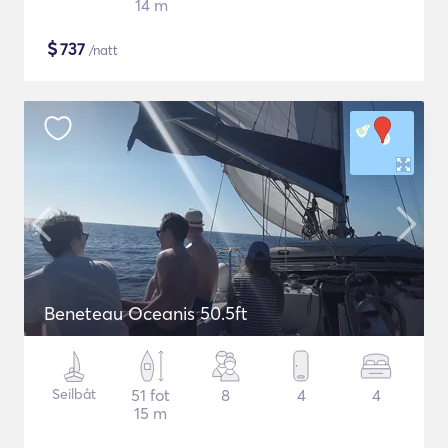
14 m
$
737
/natt
Beneteau Oceanis 50.5ft
Seilbåt
51 fot
8
4
4
15 m