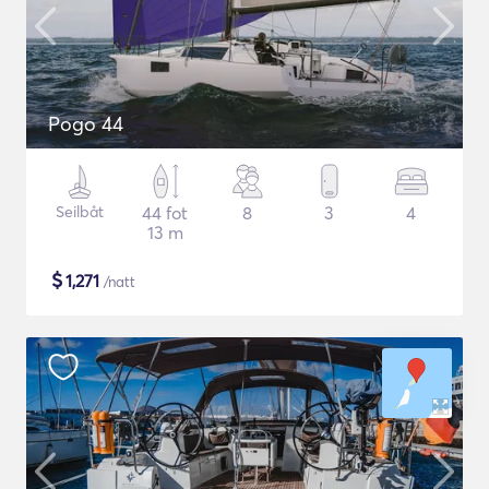
Pogo 44
Seilbåt
44 fot
8
3
4
13 m
$
1,271
/natt