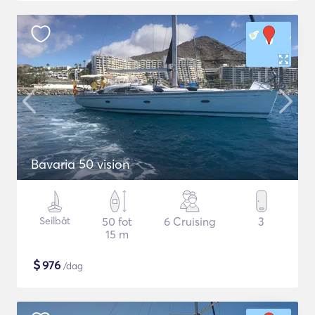
Bavaria 50 vision
Seilbåt
50 fot
6 Cruising
3
15 m
$
976
/dag