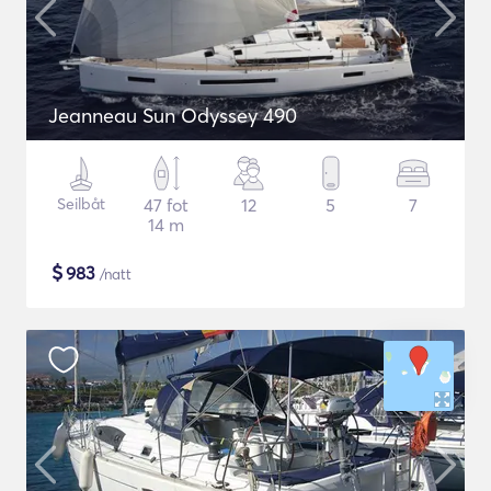
Jeanneau Sun Odyssey 490
Seilbåt
47 fot
12
5
7
14 m
$
983
/natt