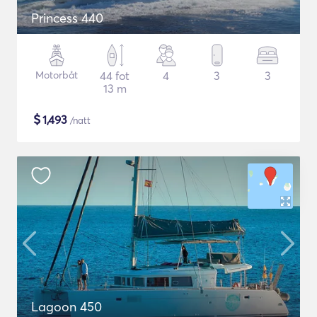
Princess 440
Motorbåt
44 fot
4
3
3
13 m
$
1,493
/natt
Lagoon 450