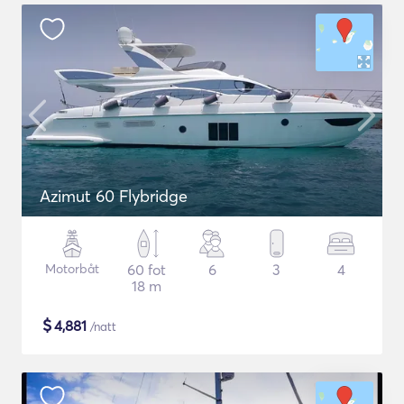
Azimut 60 Flybridge
Motorbåt
60 fot
6
3
4
18 m
$
4,881
/natt