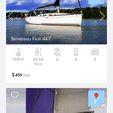
Beneteau First 44.7
Seilbåt
45 fot
4
4
3
14 m
$
459
/natt