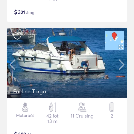
$
321
/dag
Fairline Targa
Motorbåt
42 fot
11 Cruising
2
13 m