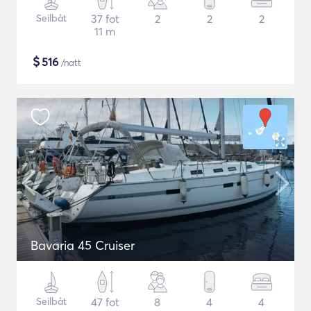
Seilbåt
37 fot
2
2
2
11 m
$
516
/natt
Bavaria 45 Cruiser
Seilbåt
47 fot
8
4
4