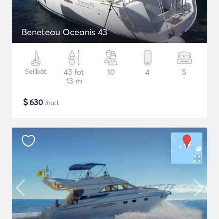
Beneteau Oceanis 43
Seilbåt
43 fot
10
4
5
13 m
$
630
/natt