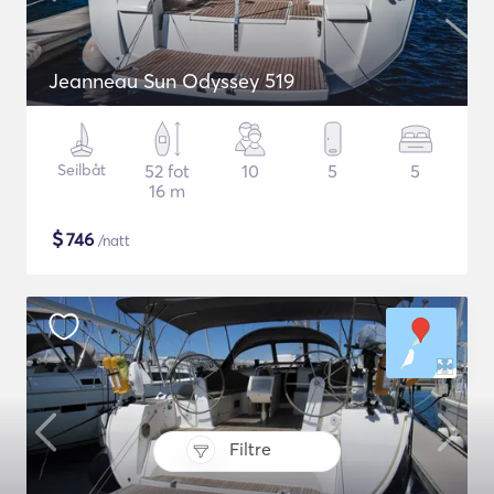
Jeanneau Sun Odyssey 519
Seilbåt
52 fot
10
5
5
16 m
$
746
/natt
Filtre