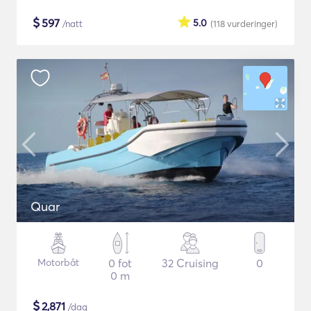
$
597
5.0
/natt
(118
vurderinger
)
Quar
Motorbåt
0 fot
32 Cruising
0
0 m
$
2,871
/dag