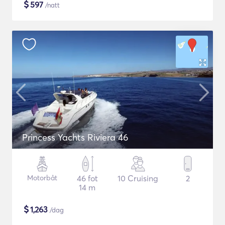
$
597
/natt
Princess Yachts Riviera 46
Motorbåt
46 fot
10 Cruising
2
14 m
$
1,263
/dag