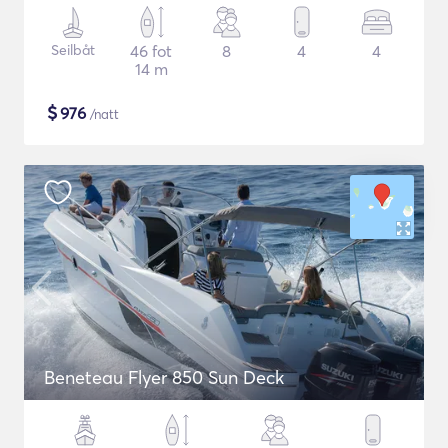
Seilbåt
46 fot
8
4
4
14 m
$
976
/natt
Beneteau Flyer 850 Sun Deck