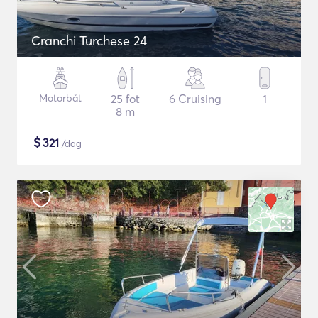
Cranchi Turchese 24
Motorbåt
25 fot
6 Cruising
1
8 m
$
321
/dag