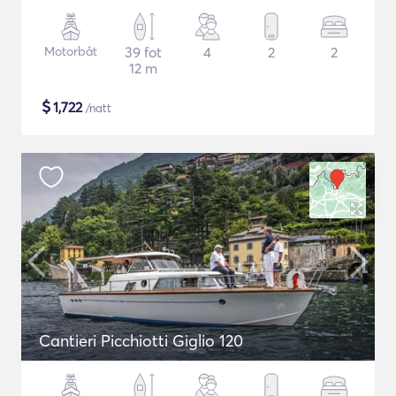
Motorbåt
39 fot
4
2
2
12 m
$
1,722
/natt
Cantieri Picchiotti Giglio 120