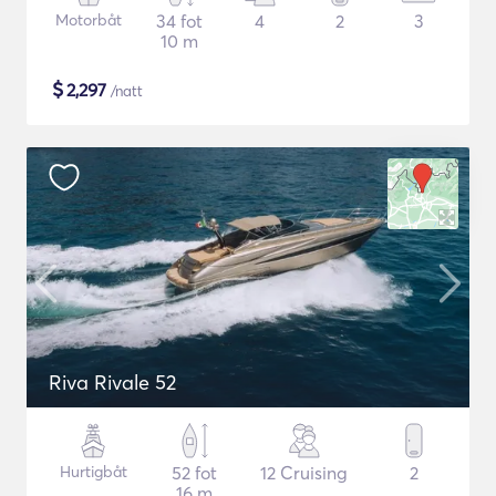
Motorbåt
34 fot
4
2
3
10 m
$
2,297
/natt
Riva Rivale 52
Hurtigbåt
52 fot
12 Cruising
2
16 m