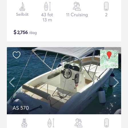
Seilbåt
43 fot
11 Cruising
2
13 m
$
2,756
/dag
AS 570