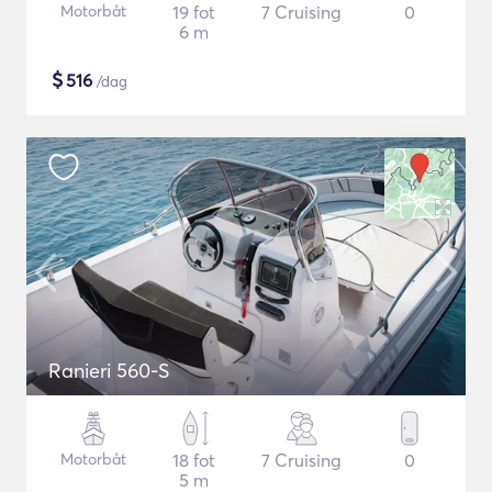
Motorbåt
19 fot
7 Cruising
0
6 m
$
516
/dag
Ranieri 560-S
Motorbåt
18 fot
7 Cruising
0
5 m