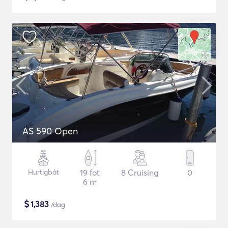
AS 590 Open
Hurtigbåt
19 fot
8 Cruising
0
6 m
$
1,383
/dag