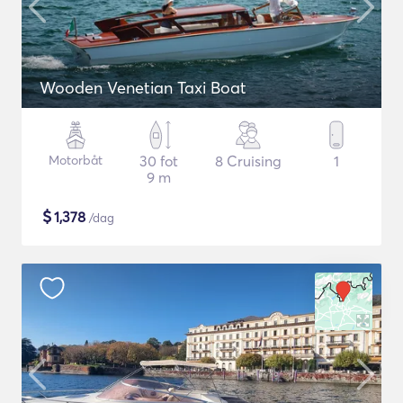
Wooden Venetian Taxi Boat
Motorbåt
30 fot
8 Cruising
1
9 m
$
1,378
/dag