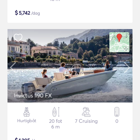
$
5,742
/dag
Invictus 190 FX
Hurtigbåt
20 fot
7 Cruising
0
6 m