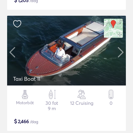
$
1,205
/dag
Taxi Boat II
Motorbåt
30 fot
12 Cruising
0
9 m
$
2,466
/dag