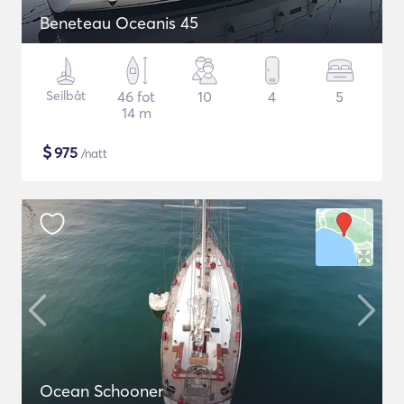
Beneteau Oceanis 45
Seilbåt
46 fot
10
4
5
14 m
$
975
/natt
Ocean Schooner