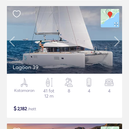
Lagoon 39
Katamaran
41 fot
8
4
4
12 m
$
2,182
/natt