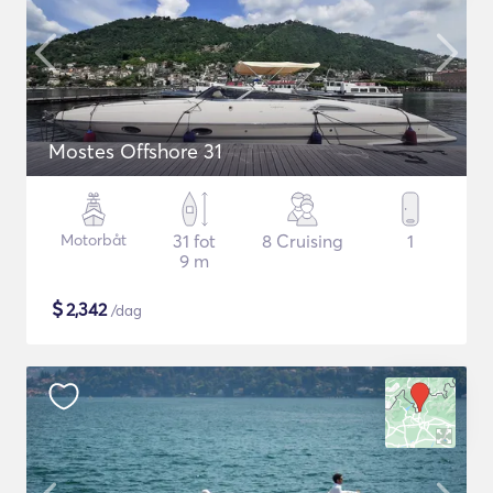
Mostes Offshore 31
Motorbåt
31 fot
8 Cruising
1
9 m
$
2,342
/dag