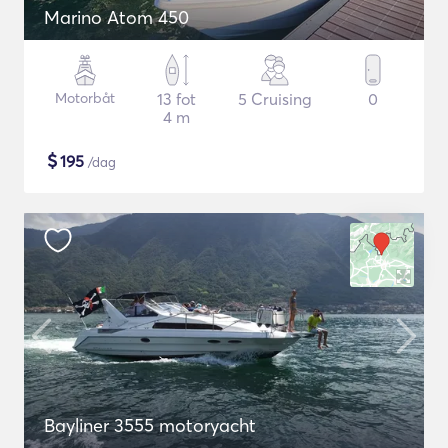
Marino Atom 450
Motorbåt
13 fot
5 Cruising
0
4 m
$
195
/dag
Bayliner 3555 motoryacht