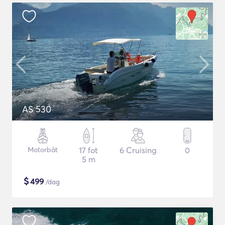
AS 530
Motorbåt
17 fot
6 Cruising
0
5 m
$
499
/dag