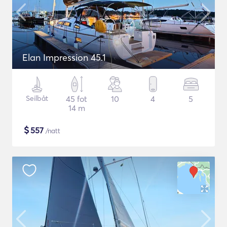
Elan Impression 45.1
Seilbåt
45 fot
10
4
5
14 m
$
557
/natt