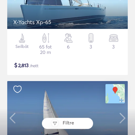
X-Yachts Xp-65
Seilbåt
65 fot
6
3
3
20 m
$
2,813
/natt
Filtre