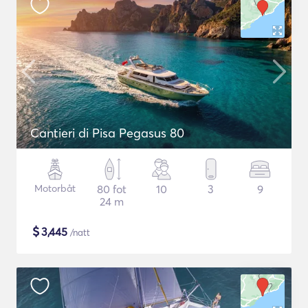
Cantieri di Pisa Pegasus 80
Motorbåt
80 fot
10
3
9
24 m
$
3,445
/natt