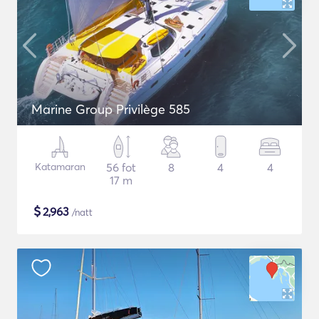
Marine Group Privilège 585
Katamaran
56 fot
8
4
4
17 m
$
2,963
/natt