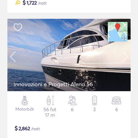
$
1,722
/natt
Innovazioni e Progetti Alena 56
Motorbåt
56 fot
6
3
6
17 m
$
2,862
/natt