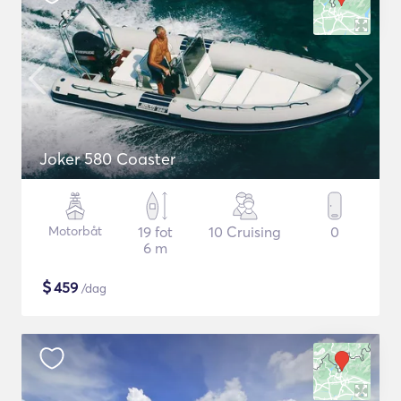
Joker 580 Coaster
Motorbåt
19 fot
10 Cruising
0
6 m
$
459
/dag