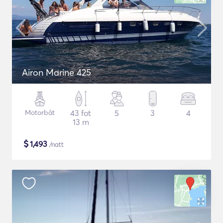
Airon Marine 425
Motorbåt
43 fot
5
3
4
13 m
$
1,493
/natt