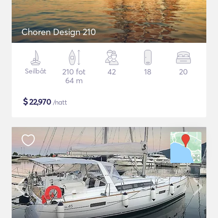
Choren Design 210
Seilbåt
210 fot
42
18
20
64 m
$
22,970
/natt