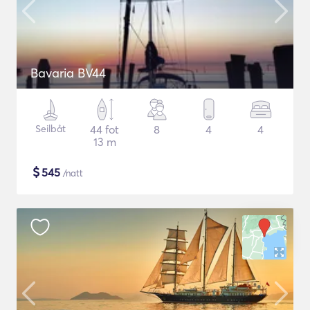
Bavaria BV44
Seilbåt
44 fot
8
4
4
13 m
$
545
/natt