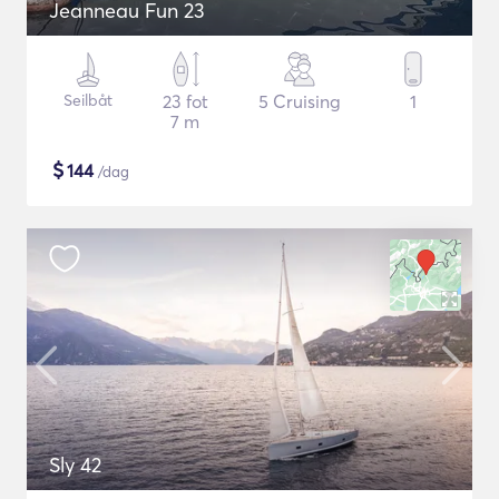
Jeanneau Fun 23
Seilbåt
23 fot
5 Cruising
1
7 m
$
144
/dag
Sly 42