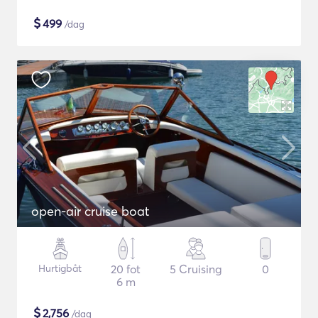
$
499
/dag
open-air cruise boat
Hurtigbåt
20 fot
5 Cruising
0
6 m
$
2,756
/dag