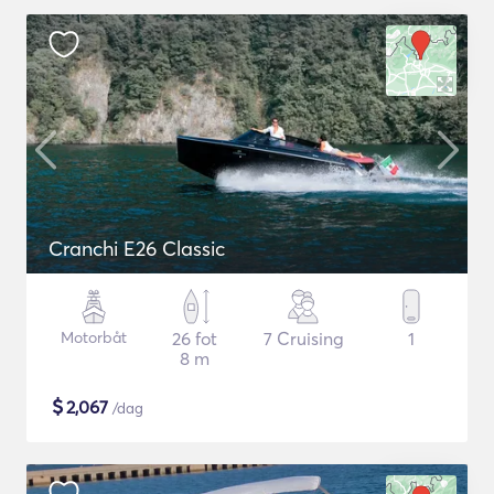
Cranchi E26 Classic
Motorbåt
26 fot
7 Cruising
1
8 m
$
2,067
/dag