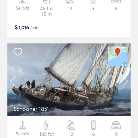
Seilbåt
48 fot
12
5
6
15 m
$
1,016
/natt
Schooner 185'
Seilbåt
185 fot
12
6
9