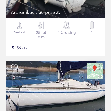
Archambault Surprise 25
Seilbåt
25 fot
4 Cruising
1
8 m
$
156
/dag