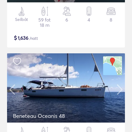
Seilbåt
59 fot
6
4
8
18 m
$
1,636
/natt
Beneteau Oceanis 48