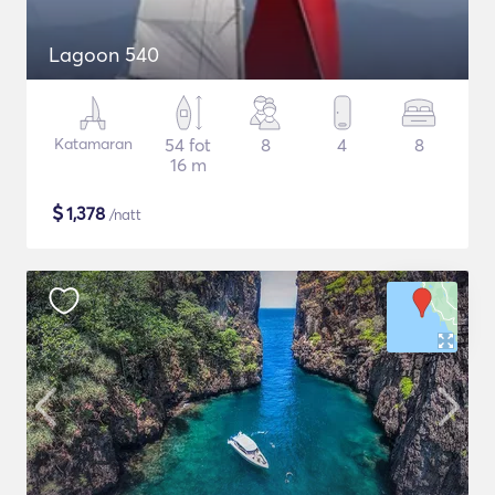
Lagoon 540
Katamaran
54 fot
8
4
8
16 m
$
1,378
/natt