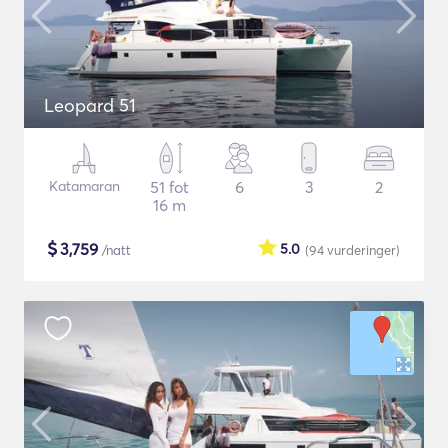
Leopard 51
Katamaran
51 fot
6
3
2
16 m
$
3,759
5.0
/natt
(94
vurderinger
)