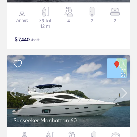
Annet
39 fot
4
2
2
12 m
$
7,440
/natt
Sunseeker Manhattan 60