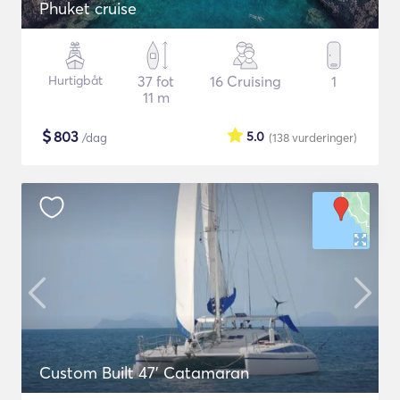
Phuket cruise
Hurtigbåt
37 fot
16 Cruising
1
11 m
$
803
5.0
/dag
(138
vurderinger
)
Custom Built 47' Catamaran