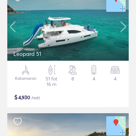
Leopard 51
Katamaran
51 fot
8
4
4
16 m
$
4,930
/natt