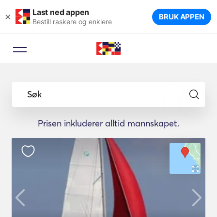
Last ned appen
×
BRUK APPEN
Bestill raskere og enklere
Søk
Prisen inkluderer alltid mannskapet.