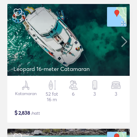
Leopard 16-meter Catamaran
Katamaran
52 fot
6
3
3
16 m
$
2,838
/natt