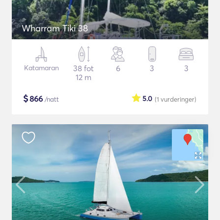
Wharram Tiki 38
Katamaran
38 fot
6
3
3
12 m
$
866
5.0
/natt
(1
vurderinger
)