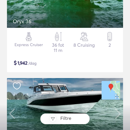
Oryx 36
Express Cruiser
36 fot
8 Cruising
2
11 m
$
1,942
/dag
Filtre