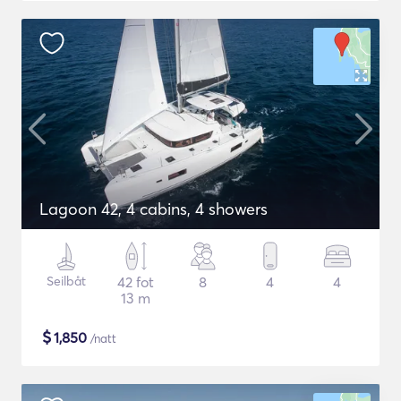
Lagoon 42, 4 cabins, 4 showers
Seilbåt
42 fot
8
4
4
13 m
$
1,850
/natt