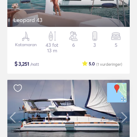
Leopard 43
Katamaran
43 fot
6
3
5
13 m
$
3,251
5.0
/natt
(1
vurderinger
)