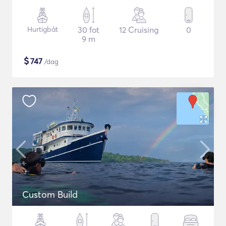
Hurtigbåt
30 fot
12 Cruising
0
9 m
$
747
/dag
Custom Build