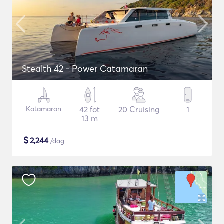
Stealth 42 - Power Catamaran
Katamaran
42 fot
20 Cruising
1
13 m
$
2,244
/dag