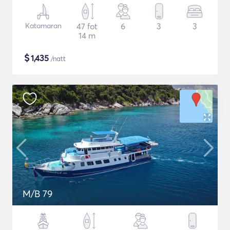
Katamaran
47 fot
6
3
3
14 m
$
1,435
/natt
M/B 79