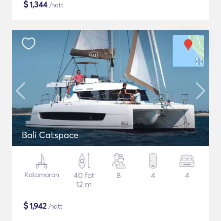
$
1,344
/natt
Bali Catspace
Katamaran
40 fot
8
4
4
12 m
$
1,942
/natt