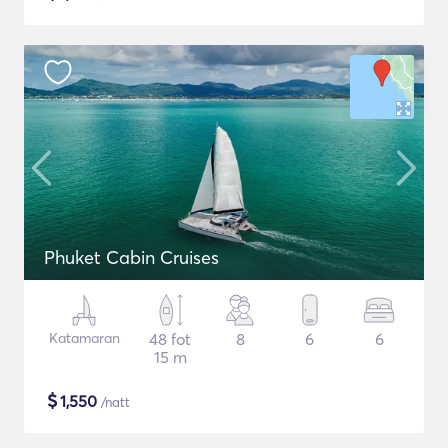
Phuket Cabin Cruises
Katamaran
48 fot
8
6
6
15 m
$
1,550
/natt