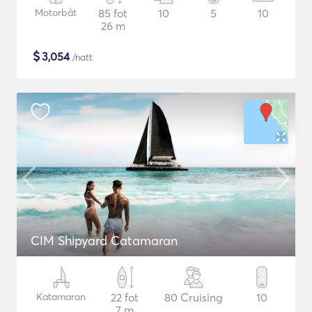
Motorbåt
85 fot
10
5
10
26 m
$
3,054
/natt
CIM Shipyard Catamaran
Katamaran
22 fot
80 Cruising
10
7 m