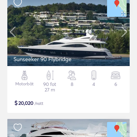
Sunseeker 90 Flybridge
Motorbåt
90 fot
8
4
6
27 m
$
20,020
/natt