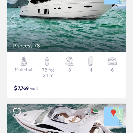
Princess 78
Motorbåt
78 fot
8
4
6
24 m
$
7,769
/natt