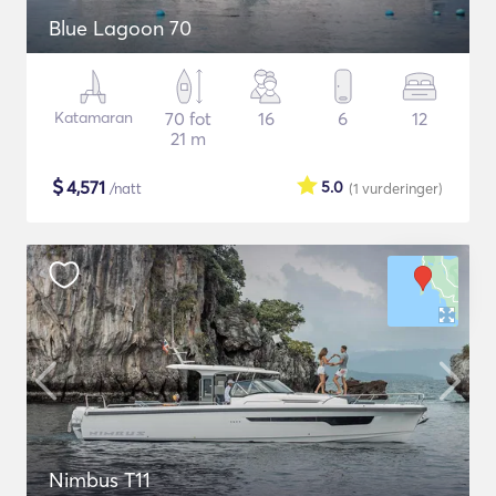
Blue Lagoon 70
Katamaran
70 fot
16
6
12
21 m
$
4,571
5.0
/natt
(1
vurderinger
)
Nimbus T11