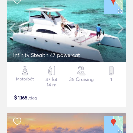
Infinity Stealth 47 powercat
Motorbåt
47 fot
35 Cruising
1
14 m
$
1,165
/dag