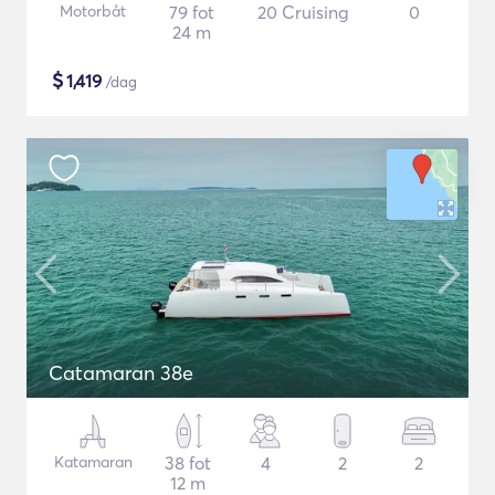
Motorbåt
79 fot
20 Cruising
0
24 m
$
1,419
/dag
Catamaran 38e
Katamaran
38 fot
4
2
2
12 m