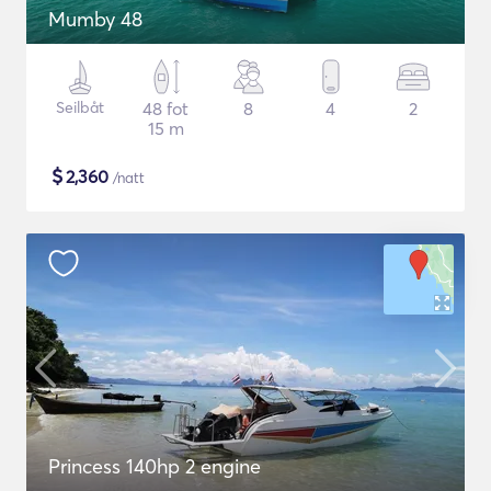
Mumby 48
Seilbåt
48 fot
8
4
2
15 m
$
2,360
/natt
Princess 140hp 2 engine