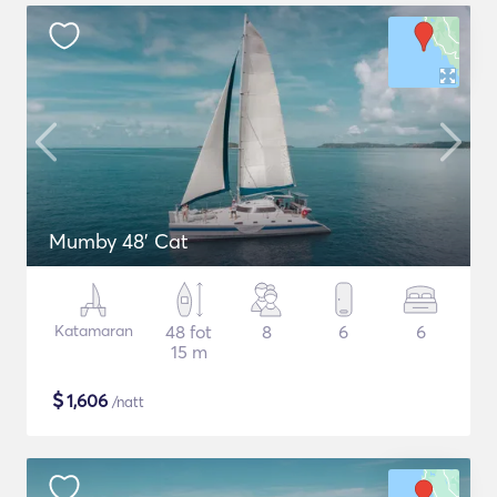
Mumby 48' Cat
Katamaran
48 fot
8
6
6
15 m
$
1,606
/natt