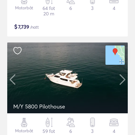
Motorbåt
64 fot
6
3
4
20 m
$
7,739
/natt
M/Y 5800 Pilothouse
Motorbåt
59 fot
6
3
4