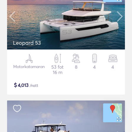
Leopard 53
Motorkatamaran
53 fot
8
4
4
16 m
$
4,013
/natt