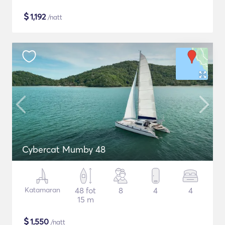
$
1,192
/natt
Cybercat Mumby 48
Katamaran
48 fot
8
4
4
15 m
$
1,550
/natt