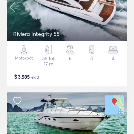
Riviera Integrity 55
Motorbåt
55 fot
6
3
4
17 m
$
3,585
/natt