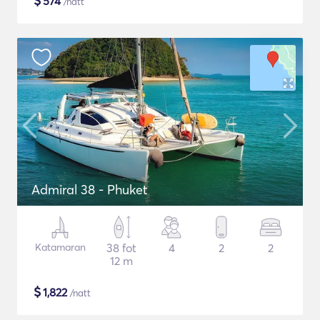
$
574
/natt
Admiral 38 - Phuket
Katamaran
38 fot
4
2
2
12 m
$
1,822
/natt