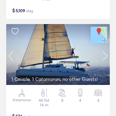
$
5,109
/dag
1 Couple, 1 Catamaran, no other Guests!
Katamaran
46 fot
8
4
4
14 m