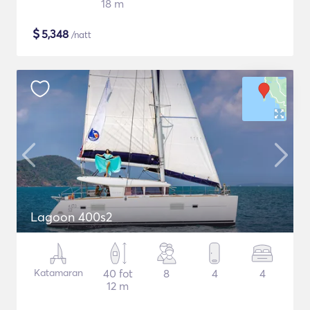
18 m
$
5,348
/natt
Lagoon 400s2
Katamaran
40 fot
8
4
4
12 m