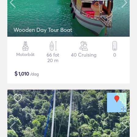
Wooden Day Tour Boat
Motorbåt
66 fot
40 Cruising
0
20 m
$
1,010
/dag