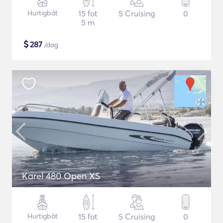
Hurtigbåt
15 fot
5 Cruising
0
5 m
$
287
/dag
Karel 480 Open XS
Hurtigbåt
15 fot
5 Cruising
0