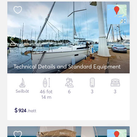
Technical Details and Standard Equipment
Seilbåt
46 fot
6
3
3
14 m
$
924
/natt