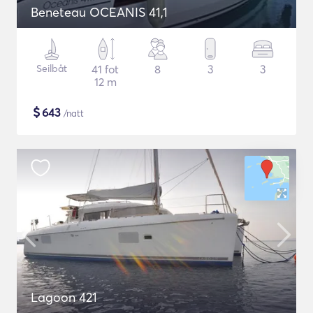
Beneteau OCEANIS 41,1
Seilbåt
41 fot
8
3
3
12 m
$
643
/natt
Lagoon 421