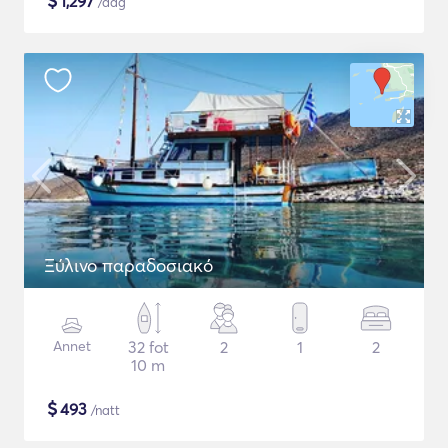
$
1,297
/dag
Ξύλινο παραδοσιακό
Annet
32 fot
2
1
2
10 m
$
493
/natt