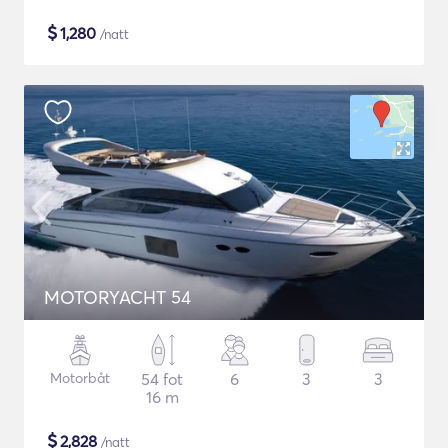
$
1,280
/natt
MOTORYACHT 54
Motorbåt
54 fot
6
3
3
16 m
$
2,828
/natt