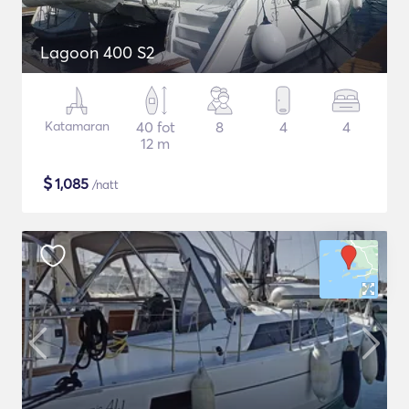
Lagoon 400 S2
Katamaran
40 fot
8
4
4
12 m
$
1,085
/natt