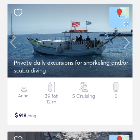
Private daily excursions for snorkeling and/or
scuba diving
Annet
39 fot
5 Cruising
0
12 m
$
918
/dag