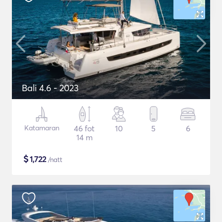
Bali 4.6 - 2023
Katamaran
46 fot
10
5
6
14 m
$
1,722
/natt