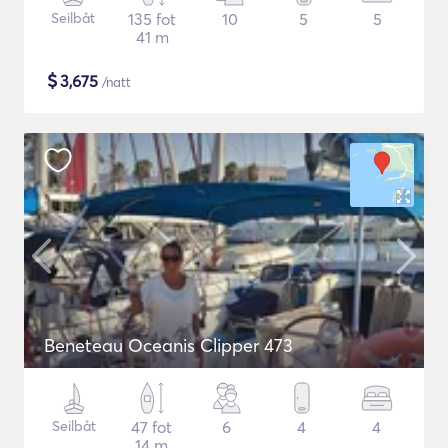
Seilbåt
135 fot
10
5
5
41 m
$
3,675
/natt
Beneteau Oceanis Clipper 473
Seilbåt
47 fot
6
4
4
14 m