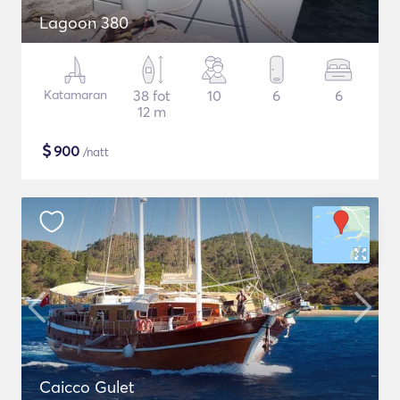
Lagoon 380
Katamaran
38 fot
10
6
6
12 m
$
900
/natt
Caicco Gulet