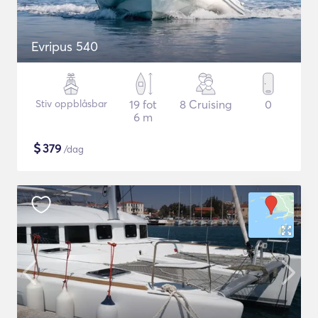
Evripus 540
Stiv oppblåsbar
19 fot
8 Cruising
0
6 m
$
379
/dag