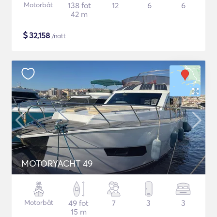
Motorbåt
138 fot
12
6
6
42 m
$
32,158
/natt
MOTORYACHT 49
Motorbåt
49 fot
7
3
3
15 m