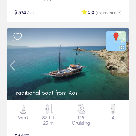
$
574
5.0
/natt
(1
vurderinger
)
Traditional boat from Kos
Gulet
83 fot
125
4
25 m
Cruising