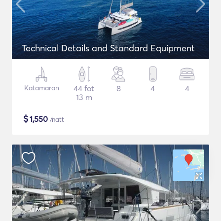
Technical Details and Standard Equipment
Katamaran
44 fot
8
4
4
13 m
$
1,550
/natt