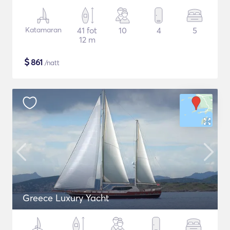
Katamaran
41 fot
10
4
5
12 m
$
861
/natt
Greece Luxury Yacht