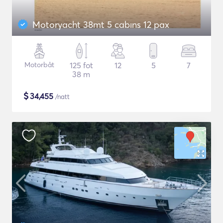
Motoryacht 38mt 5 cabıns 12 pax
Motorbåt
125 fot
12
5
7
38 m
$
34,455
/natt