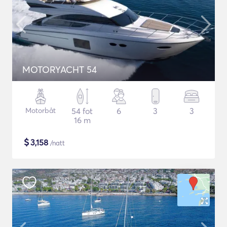
MOTORYACHT 54
Motorbåt
54 fot
6
3
3
16 m
$
3,158
/natt