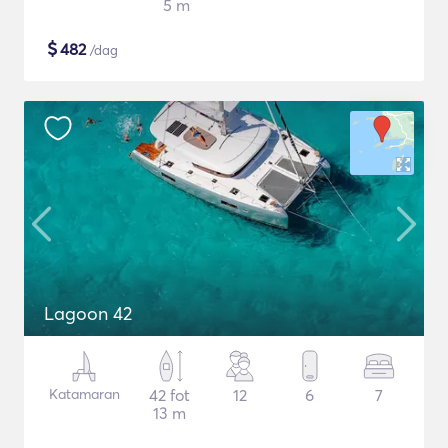
5 m
$
482
/dag
Lagoon 42
Katamaran
42 fot
12
6
7
13 m