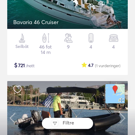
Bavaria 46 Cruiser
Seilbåt
46 fot
9
4
4
14 m
$
721
4.7
/natt
(1
vurderinger
)
Filtre