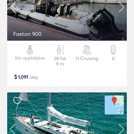
Faeton 900
Stiv oppblåsbar
28 fot
11 Cruising
0
9 m
$
1,091
/dag