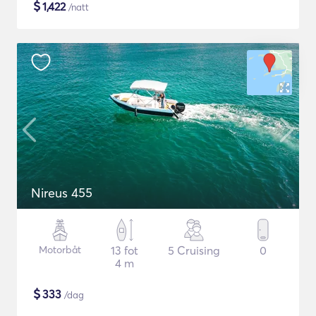
$
1,422
/natt
Nireus 455
Motorbåt
13 fot
5 Cruising
0
4 m
$
333
/dag