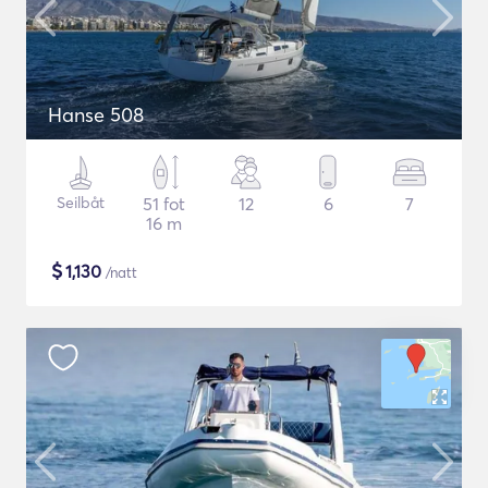
Hanse 508
Seilbåt
51 fot
12
6
7
16 m
$
1,130
/natt