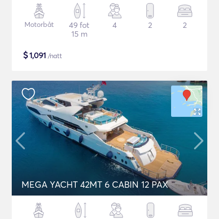
Motorbåt
49 fot
4
2
2
15 m
$
1,091
/natt
MEGA YACHT 42MT 6 CABIN 12 PAX