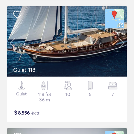
Gulet 118
Gulet
118 fot
10
5
7
36 m
$
8,556
/natt