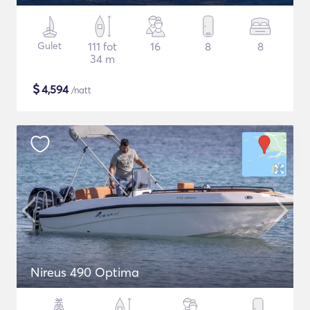
Gulet
111 fot
16
8
8
34 m
$
4,594
/natt
Nireus 490 Optima