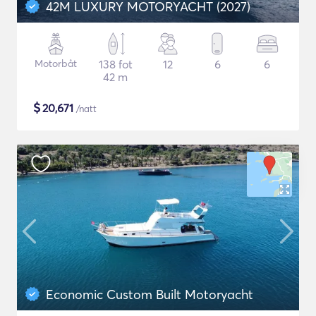
42M LUXURY MOTORYACHT (2027)
Motorbåt
138 fot
12
6
6
42 m
$
20,671
/natt
Economic Custom Built Motoryacht