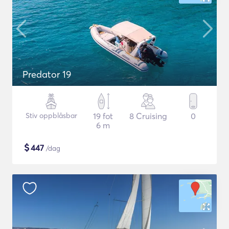
Predator 19
Stiv oppblåsbar
19 fot
8 Cruising
0
6 m
$
447
/dag