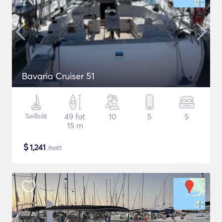
Bavaria Cruiser 51
Seilbåt
49 fot
10
5
5
15 m
$
1,241
/natt