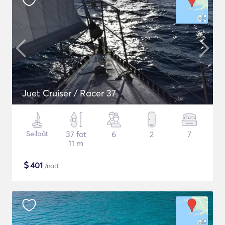
Juet Cruiser / Racer 37
Seilbåt
37 fot
6
2
7
11 m
$
401
/natt