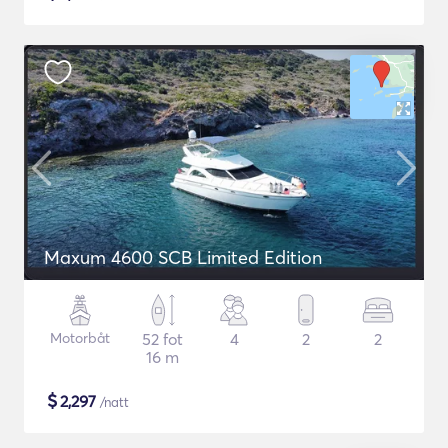
Maxum 4600 SCB Limited Edition
Motorbåt
52 fot
4
2
2
16 m
$
2,297
/natt