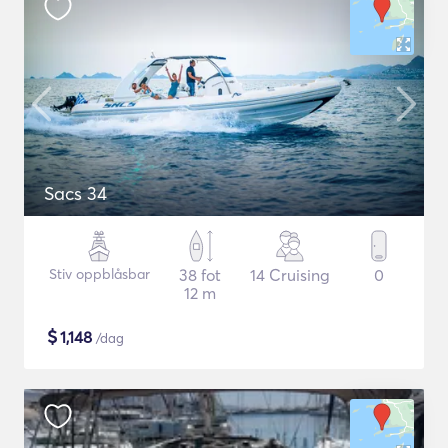
Sacs 34
Stiv oppblåsbar
38 fot
14 Cruising
0
12 m
$
1,148
/dag