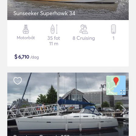
Sunseeker Superhawk 34
Motorbåt
35 fot
8 Cruising
1
11 m
$
6,710
/dag