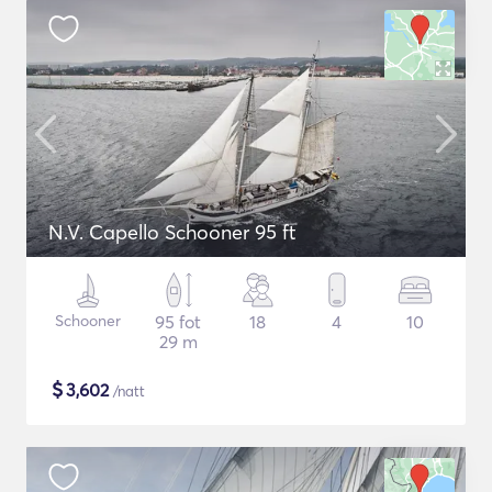
N.V. Capello Schooner 95 ft
Schooner
95 fot
18
4
10
29 m
$
3,602
/natt