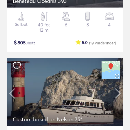
Beneteau Oceanis 393
Seilbåt
40 fot
6
3
4
12 m
$
805
5.0
/natt
(19
vurderinger
)
Custom based on Nelson 75"