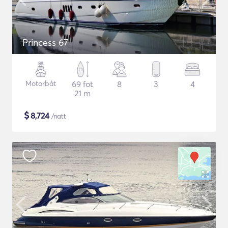
Princess 67
Motorbåt
69 fot
8
3
4
21 m
$
8,724
/natt