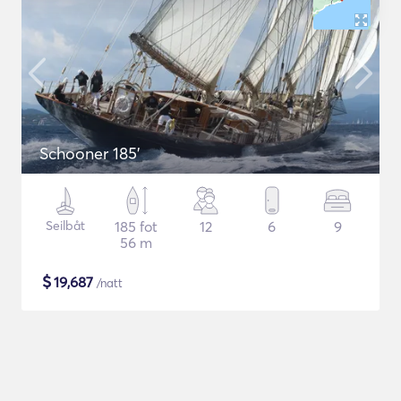
Schooner 185'
Seilbåt
185 fot
12
6
9
56 m
$
19,687
/natt