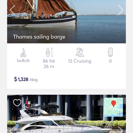
Thames sailing barge
Seilbåt
86 fot
12 Cruising
0
26 m
$
1,328
/dag