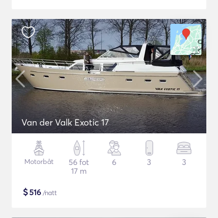
Van der Valk Exotic 17
Motorbåt
56 fot
6
3
3
17 m
$
516
/natt