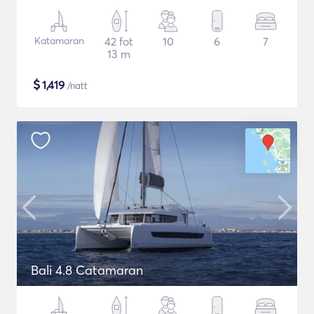
Katamaran
42 fot
10
6
7
13 m
$
1,419
/natt
Bali 4.8 Catamaran