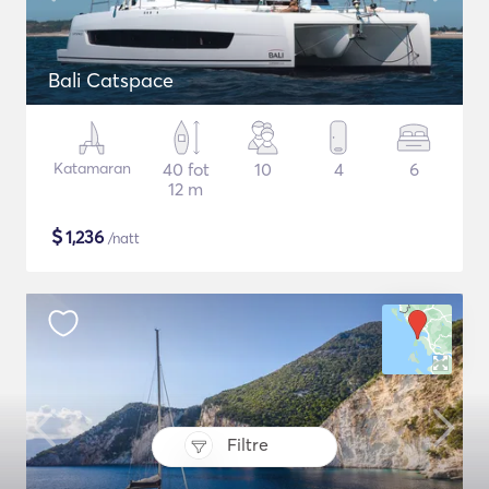
Bali Catspace
Katamaran
40 fot
10
4
6
12 m
$
1,236
/natt
Filtre