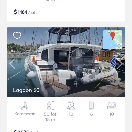
$
1,164
/natt
Lagoon 50
Katamaran
50 fot
10
6
10
15 m