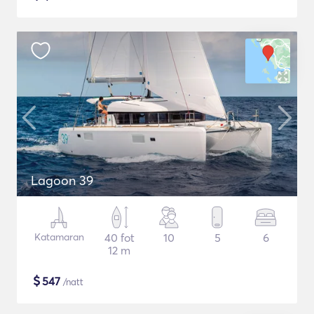
Lagoon 39
Katamaran
40 fot
10
5
6
12 m
$
547
/natt