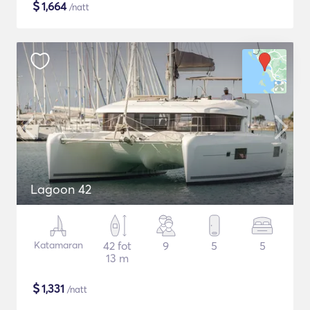
$
1,664
/natt
Lagoon 42
Katamaran
42 fot
9
5
5
13 m
$
1,331
/natt