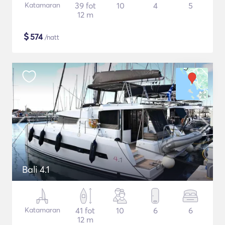
Katamaran
39 fot
10
4
5
12 m
$
574
/natt
Bali 4.1
Katamaran
41 fot
10
6
6
12 m