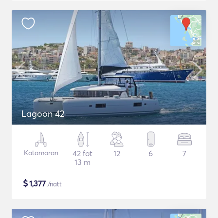
Lagoon 42
Katamaran
42 fot
12
6
7
13 m
$
1,377
/natt