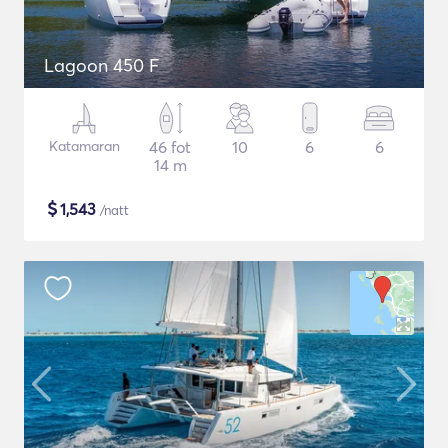
Lagoon 450 F
Katamaran
46 fot
10
6
6
14 m
$
1,543
/natt