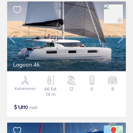
Lagoon 46
Katamaran
46 fot
12
6
8
14 m
$
1,810
/natt