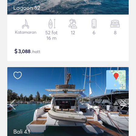
Lagoon 52
Katamaran
52 fot
12
6
8
16 m
$
3,088
/natt
Bali 4.1