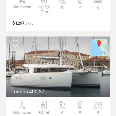
Katamaran
40 fot
10
4
6
12 m
$
1,297
/natt
Lagoon 400 S2
Katamaran
39 fot
9
5
5