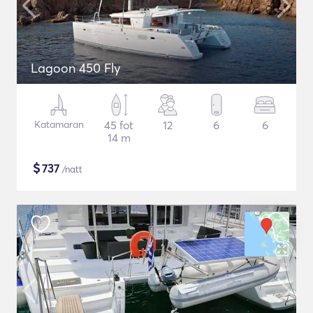
Lagoon 450 Fly
Katamaran
45 fot
12
6
6
14 m
$
737
/natt