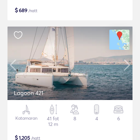
$
689
/natt
Lagoon 421
Katamaran
41 fot
8
4
6
12 m
$
1,205
/natt