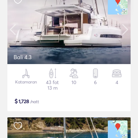
Bali 4.3
Katamaran
43 fot
10
6
4
13 m
$
1,728
/natt