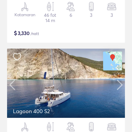
Katamaran
46 fot
6
3
3
14 m
$
3,330
/natt
Lagoon 400 S2