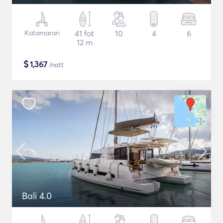
Katamaran
41 fot
10
4
6
12 m
$
1,367
/natt
Bali 4.0