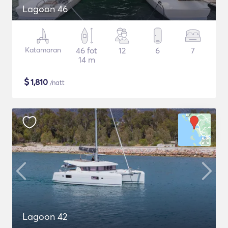
Lagoon 46
Katamaran
46 fot
12
6
7
14 m
$
1,810
/natt
Lagoon 42