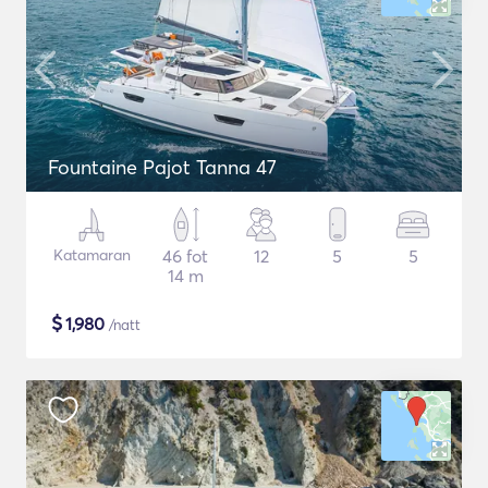
Fountaine Pajot Tanna 47
Katamaran
46 fot
12
5
5
14 m
$
1,980
/natt