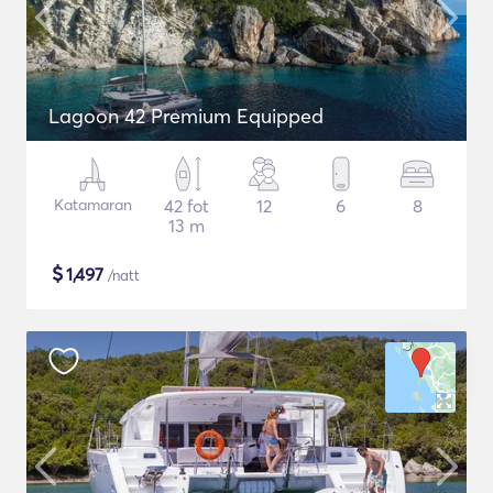
Lagoon 42 Premium Equipped
Katamaran
42 fot
12
6
8
13 m
$
1,497
/natt