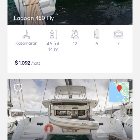
Lagoon 450 Fly
Katamaran
46 fot
12
6
7
14 m
$
1,092
/natt