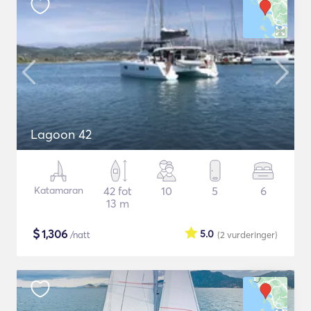
Lagoon 42
Katamaran
42 fot
10
5
6
13 m
$
1,306
5.0
/natt
(2
vurderinger
)