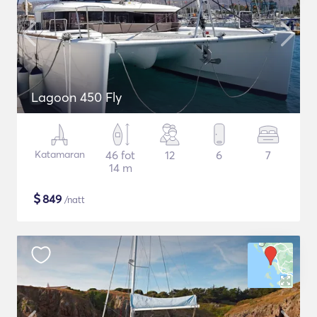
Lagoon 450 Fly
Katamaran
46 fot
12
6
7
14 m
$
849
/natt