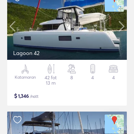
Lagoon 42
Katamaran
42 fot
8
4
4
13 m
$
1,346
/natt