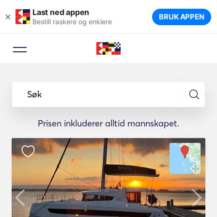
Last ned appen
×
BRUK APPEN
Bestill raskere og enklere
Søk
Prisen inkluderer alltid mannskapet.