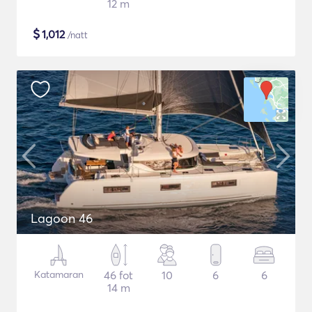
12 m
$
1,012
/natt
Lagoon 46
Katamaran
46 fot
10
6
6
14 m