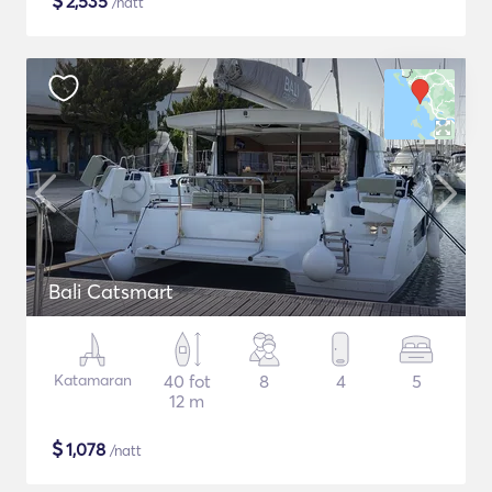
$
2,535
/natt
Bali Catsmart
Katamaran
40 fot
8
4
5
12 m
$
1,078
/natt