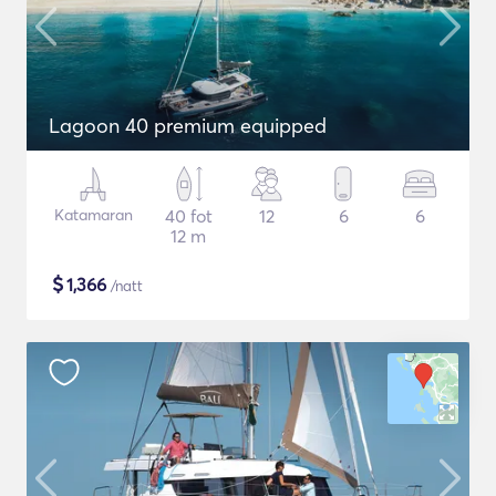
Lagoon 40 premium equipped
Katamaran
40 fot
12
6
6
12 m
$
1,366
/natt