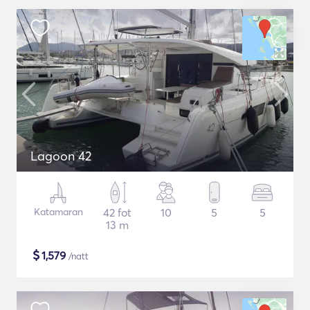
Lagoon 42
Katamaran
42 fot
10
5
5
13 m
$
1,579
/natt