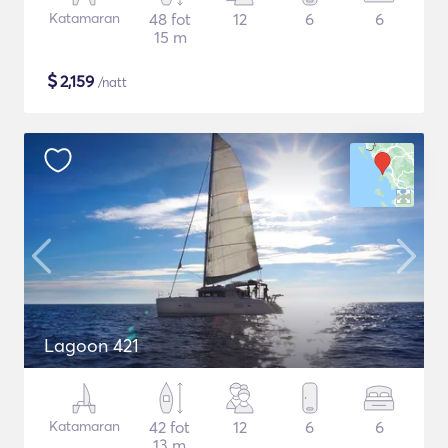
Katamaran
48 fot
12
6
6
15 m
$
2,159
/natt
Lagoon 421
Katamaran
42 fot
12
6
6
13 m