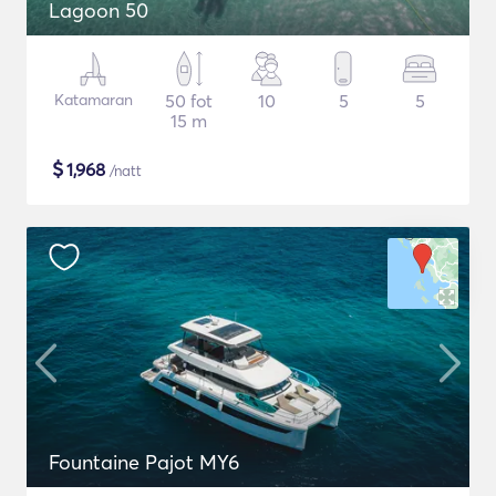
Lagoon 50
Katamaran
50 fot
10
5
5
15 m
$
1,968
/natt
Fountaine Pajot MY6