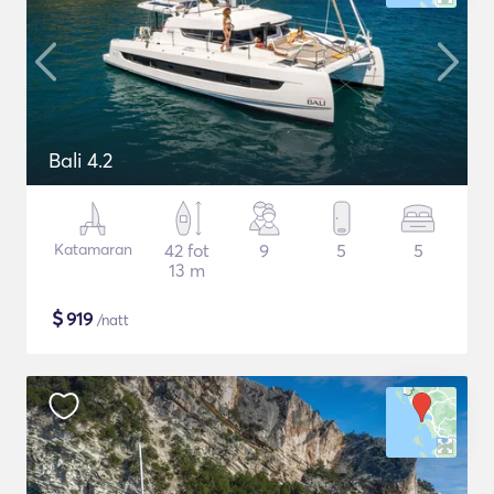
Bali 4.2
Katamaran
42 fot
9
5
5
13 m
$
919
/natt