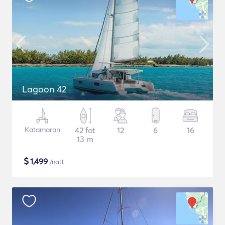
Lagoon 42
Katamaran
42 fot
12
6
16
13 m
$
1,499
/natt