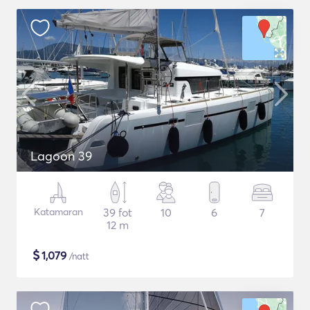
Lagoon 39
Katamaran
39 fot
10
6
7
12 m
$
1,079
/natt