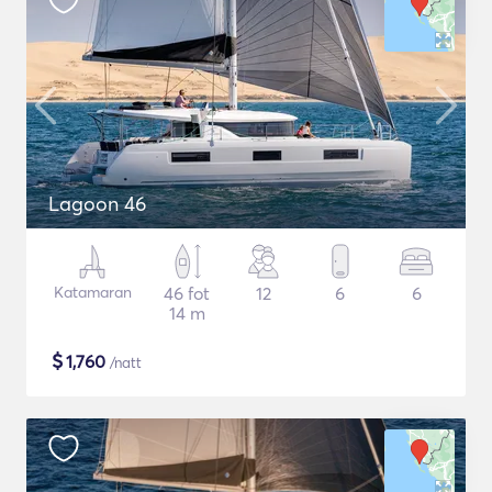
Lagoon 46
Katamaran
46 fot
12
6
6
14 m
$
1,760
/natt