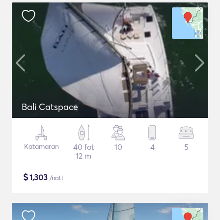
Bali Catspace
Katamaran
40 fot
10
4
5
12 m
$
1,303
/natt