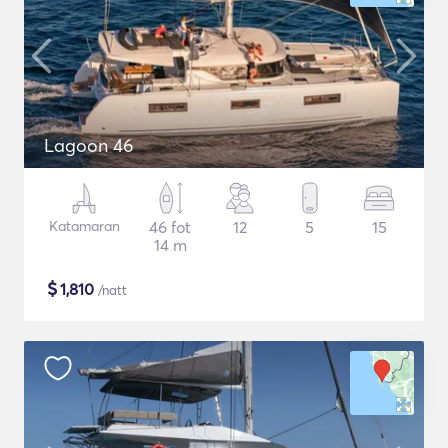
Lagoon 46
Katamaran
46 fot
12
5
15
14 m
$
1,810
/natt