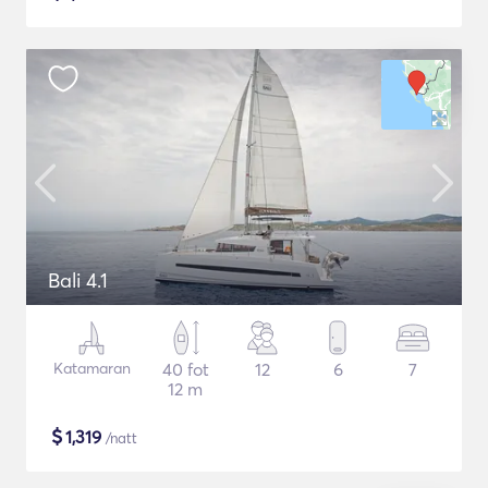
Bali 4.1
Katamaran
40 fot
12
6
7
12 m
$
1,319
/natt