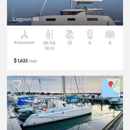
Lagoon 46
Katamaran
46 fot
10
6
6
14 m
$
1,632
/natt