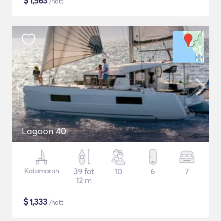
$
1,563
/natt
Lagoon 40
Katamaran
39 fot
10
6
7
12 m
$
1,333
/natt