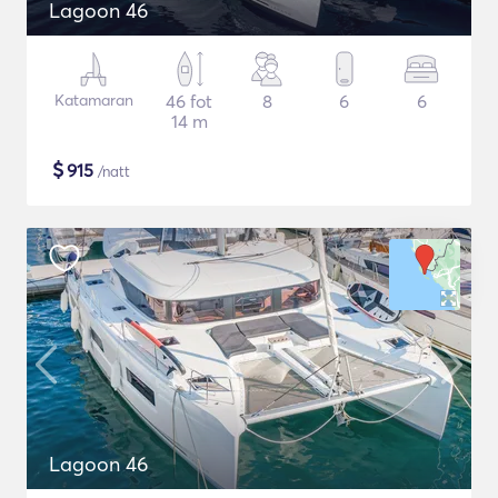
Lagoon 46
Katamaran
46 fot
8
6
6
14 m
$
915
/natt
Lagoon 46