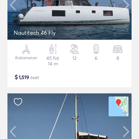
Nautitech 46 Fly
Katamaran
45 fot
12
6
8
14 m
$
1,519
/natt