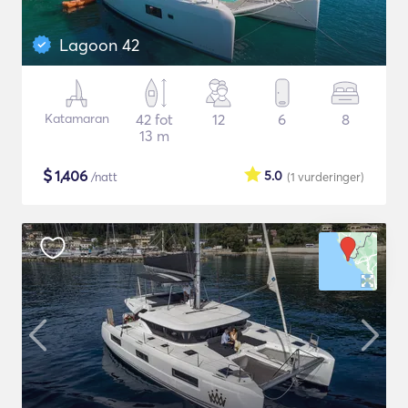
Lagoon 42
Katamaran
42 fot
12
6
8
13 m
$
1,406
5.0
/natt
(1
vurderinger
)