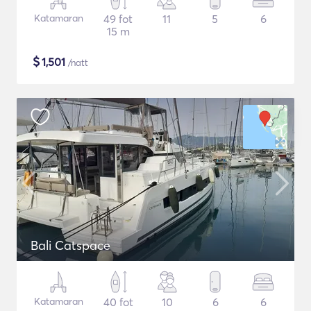
Katamaran
49 fot
11
5
6
15 m
$
1,501
/natt
Bali Catspace
Katamaran
40 fot
10
6
6