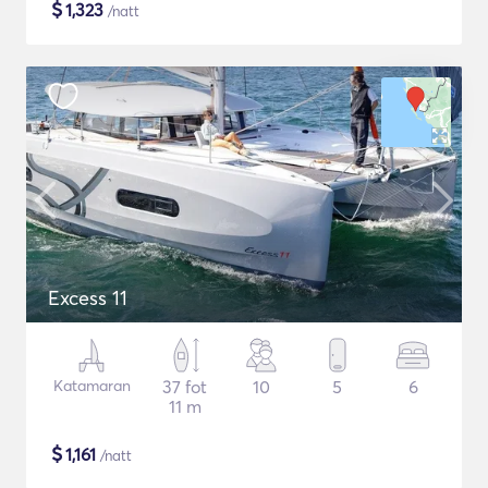
$
1,323
/natt
Excess 11
Katamaran
37 fot
10
5
6
11 m
$
1,161
/natt