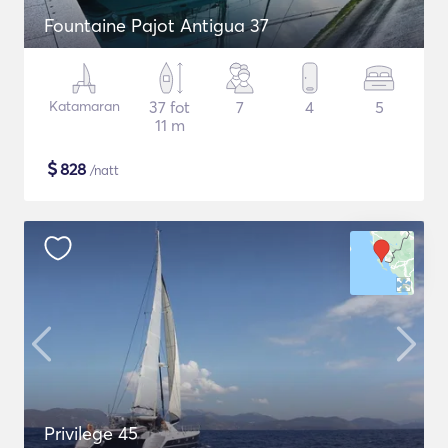
Fountaine Pajot Antigua 37
Katamaran
37 fot
7
4
5
11 m
$
828
/natt
Privilege 45