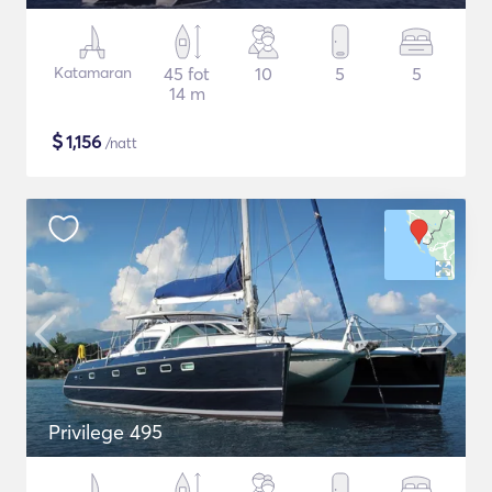
Katamaran
45 fot
10
5
5
14 m
$
1,156
/natt
Privilege 495