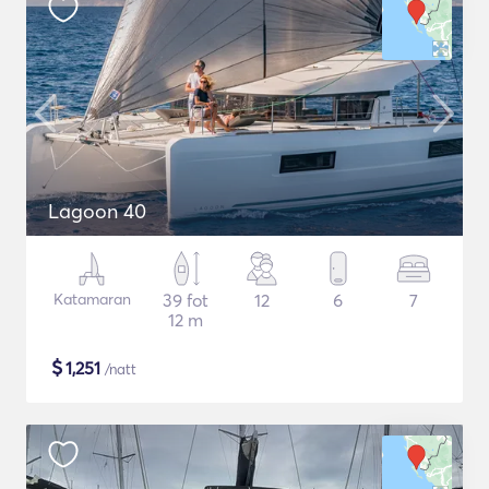
Lagoon 40
Katamaran
39 fot
12
6
7
12 m
$
1,251
/natt