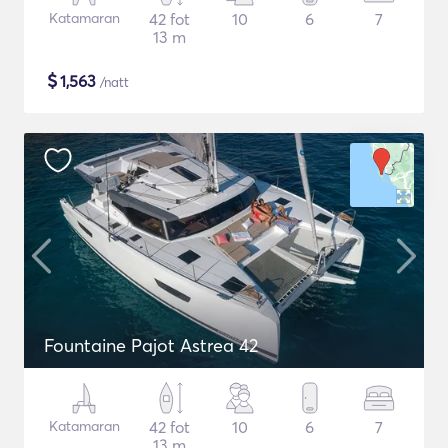
Katamaran
42 fot
10
6
7
13 m
$
1,563
/natt
Fountaine Pajot Astrea 42
Katamaran
42 fot
10
6
7
13 m