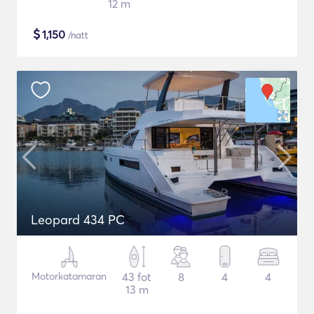
12 m
$
1,150
/natt
Leopard 434 PC
Motorkatamaran
43 fot
8
4
4
13 m