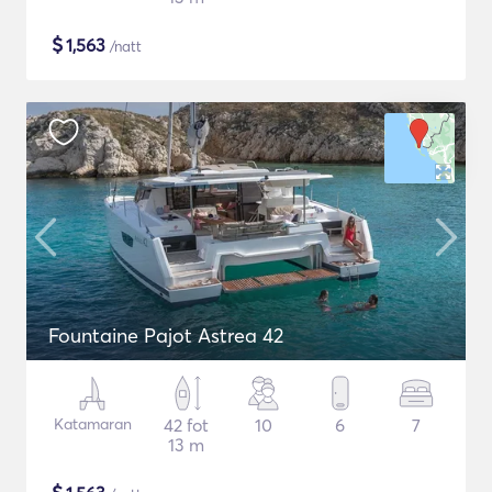
$
1,563
/natt
Fountaine Pajot Astrea 42
Katamaran
42 fot
10
6
7
13 m