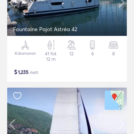
Fountaine Pajot Astréa 42
Katamaran
41 fot
12
6
8
12 m
$
1,235
/natt