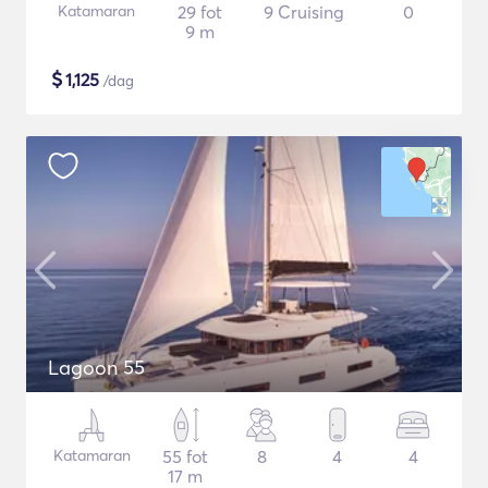
Katamaran
29 fot
9 Cruising
0
9 m
$
1,125
/dag
Lagoon 55
Katamaran
55 fot
8
4
4
17 m