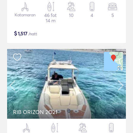
Katamaran
46 fot
10
4
5
14 m
$
1,517
/natt
RIB ORIZON 2O21