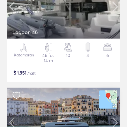
Lagoon 46
Katamaran
46 fot
10
4
6
14 m
$
1,351
/natt