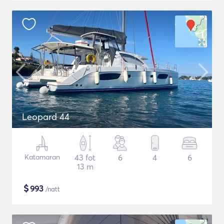
Leopard 44
Katamaran
43 fot
6
4
6
13 m
$
993
/natt