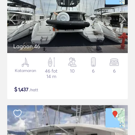
Lagoon 46
Katamaran
46 fot
10
6
6
14 m
$
1,437
/natt