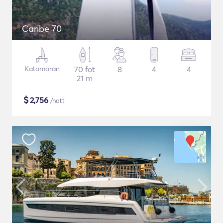
Caribe 70
Katamaran
70 fot
8
4
4
21 m
$
2,756
/natt