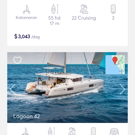
Katamaran
55 fot
22 Cruising
3
17 m
$
3,043
/dag
Lagoon 42