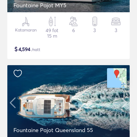
Fountaine Pajot MY5
Katamaran
49 fot
6
3
3
15 m
$
4,594
/natt
Fountaine Pajot Queensland 55