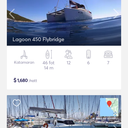
Lagoon 450 Flybridge
Katamaran
46 fot
12
6
7
14 m
$
1,680
/natt