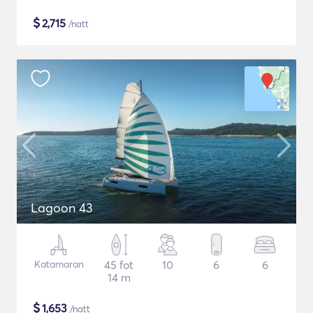
$
2,715
/natt
Lagoon 43
Katamaran
45 fot
10
6
6
14 m
$
1,653
/natt