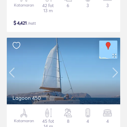
Katamaran
42 fot
6
3
3
13 m
$
4,421
/natt
Lagoon 450
Katamaran
45 fot
8
4
4
14 m