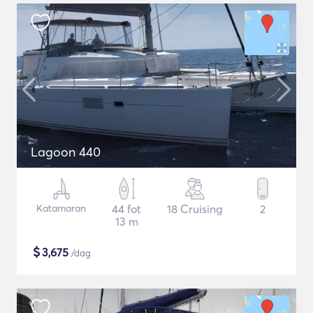
Lagoon 440
Katamaran
44 fot
18 Cruising
2
13 m
$
3,675
/dag