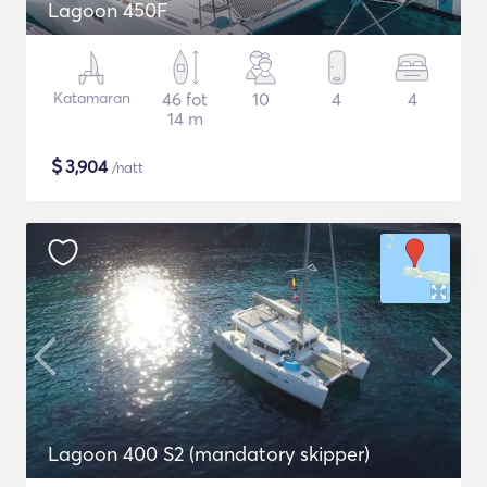
Lagoon 450F
Katamaran
46 fot
10
4
4
14 m
$
3,904
/natt
Lagoon 400 S2 (mandatory skipper)