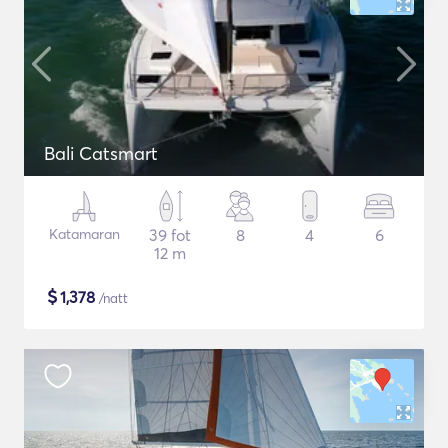
Bali Catsmart
Katamaran
39 fot
8
4
6
12 m
$
1,378
/natt