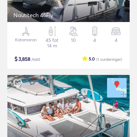
Nautitech 46Fly
Katamaran
45 fot
10
4
4
14 m
$
3,858
5.0
/natt
(1
vurderinger
)