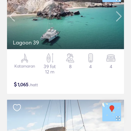
Lagoon 39
Katamaran
39 fot
8
4
4
12 m
$
1,065
/natt