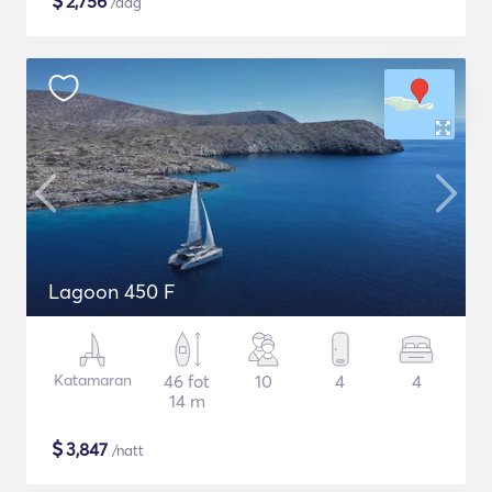
$
2,756
/dag
Lagoon 450 F
Katamaran
46 fot
10
4
4
14 m
$
3,847
/natt