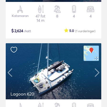
Katamaran
47 fot
8
4
4
14 m
$
2,624
5.0
/natt
(1
vurderinger
)
Lagoon 620