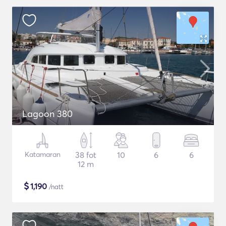
Lagoon 380
Katamaran
38 fot
10
6
6
12 m
$
1,190
/natt