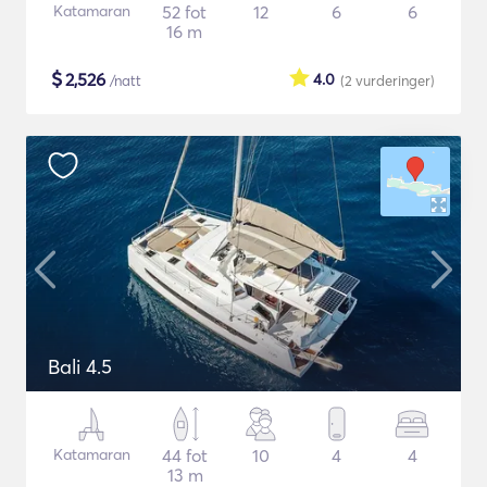
Katamaran
52 fot
12
6
6
16 m
$
2,526
4.0
/natt
(2
vurderinger
)
Bali 4.5
Katamaran
44 fot
10
4
4
13 m