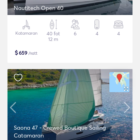
Nautitech Open 40
Katamaran
40 fot
6
4
4
12 m
$
659
/natt
Saona 47 - Crewed Boutique Sailing
Catamaran