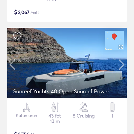
$
2,067
/natt
Sunreef Yachts 40 Open Sunreef Power
Katamaran
43 fot
8 Cruising
1
13 m