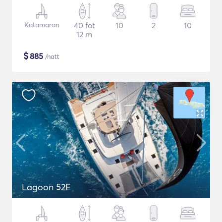
Katamaran
40 fot
10
2
10
12 m
$
885
/natt
Lagoon 52F