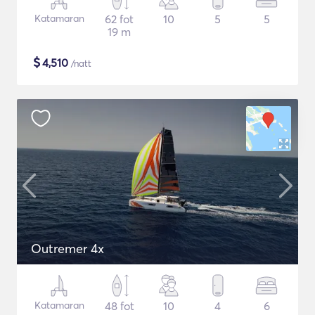
Katamaran
62 fot
10
5
5
19 m
$
4,510
/natt
Outremer 4x
Katamaran
48 fot
10
4
6