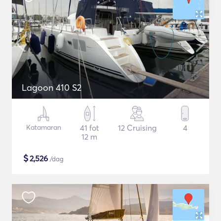
Lagoon 410 S2
Katamaran
41 fot
12 Cruising
4
12 m
$
2,526
/dag