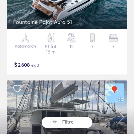
Fountaine Pajot Aura 51
Katamaran
51 fot
12
7
7
16 m
$
2,608
/natt
Filtre