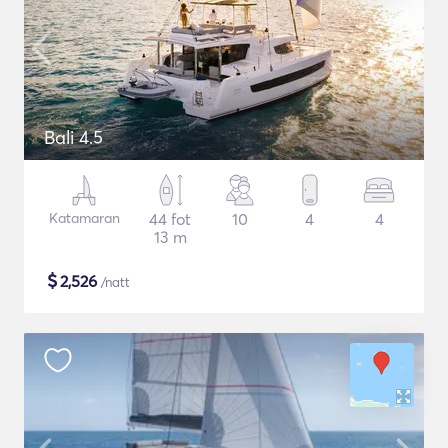
Bali 4.5
Katamaran
44 fot
10
4
4
13 m
$
2,526
/natt