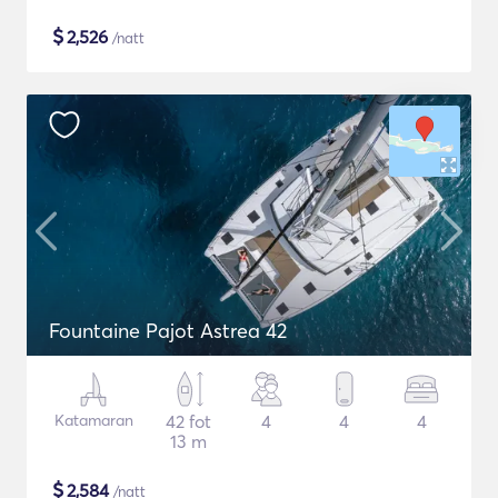
$
2,526
/natt
Fountaine Pajot Astrea 42
Katamaran
42 fot
4
4
4
13 m
$
2,584
/natt