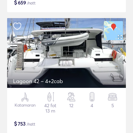
$
659
/natt
Lagoon 42 – 4+2cab
Katamaran
42 fot
12
4
5
13 m
$
753
/natt