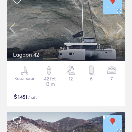
Lagoon 42
Katamaran
42 fot
12
6
7
13 m
$
1,451
/natt