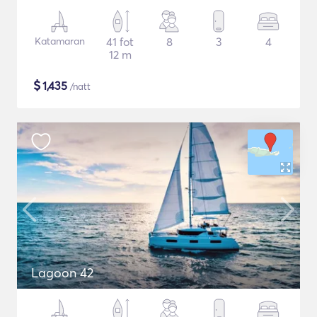
Katamaran
41 fot
8
3
4
12 m
$
1,435
/natt
Lagoon 42