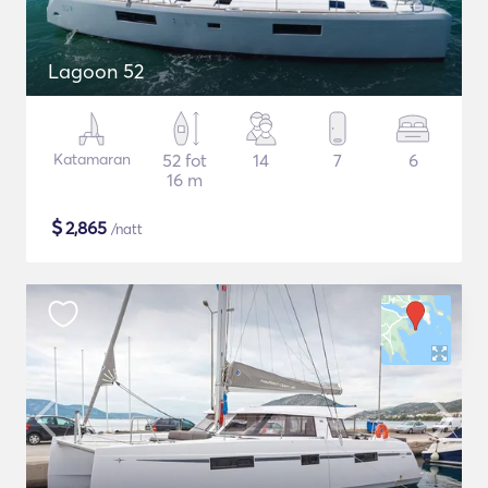
Lagoon 52
Katamaran
52 fot
14
7
6
16 m
$
2,865
/natt