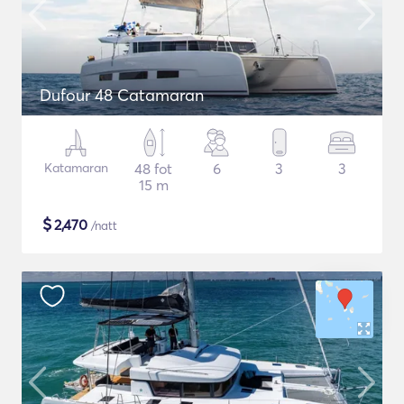
Dufour 48 Catamaran
Katamaran
48 fot
6
3
3
15 m
$
2,470
/natt