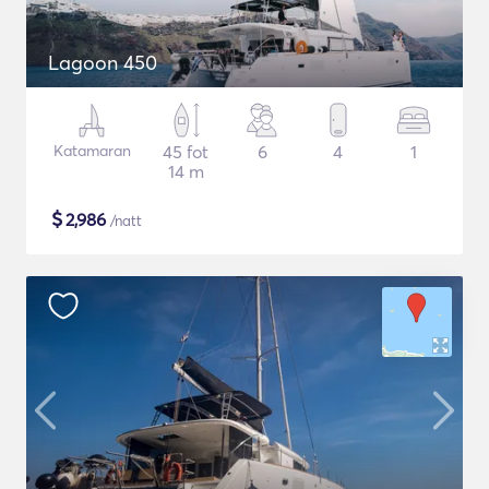
Lagoon 450
Katamaran
45 fot
6
4
1
14 m
$
2,986
/natt