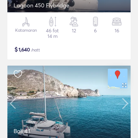
Lagoon 450 Flybridge
Katamaran
46 fot
12
6
16
14 m
$
1,640
/natt
Bali 4.1