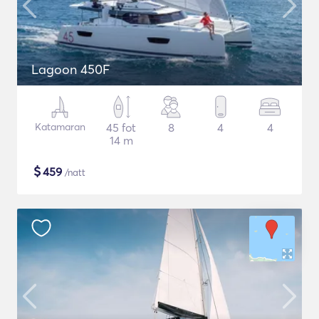
Lagoon 450F
Katamaran
45 fot
8
4
4
14 m
$
459
/natt