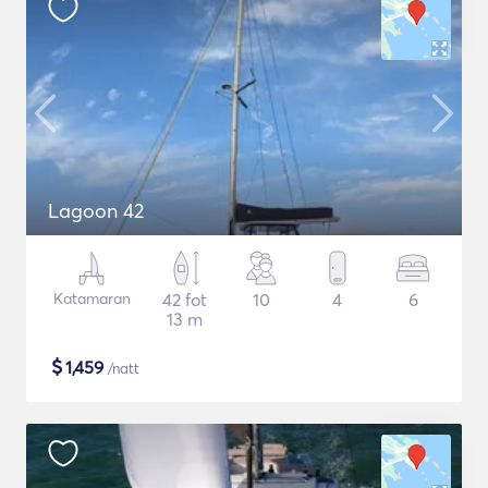
Lagoon 42
Katamaran
42 fot
10
4
6
13 m
$
1,459
/natt