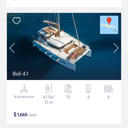
Bali 4.1
Katamaran
41 fot
10
4
4
12 m
$
1,665
/natt