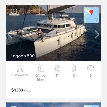
Lagoon 500
Katamaran
51 fot
11
5
6
16 m
$
1,333
/natt