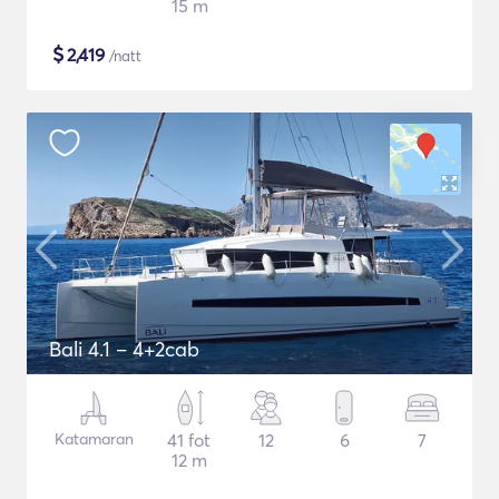
15 m
$
2,419
/natt
Bali 4.1 – 4+2cab
Katamaran
41 fot
12
6
7
12 m