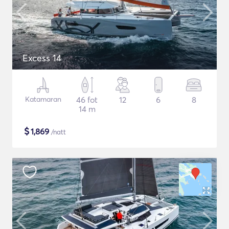
Excess 14
Katamaran
46 fot
12
6
8
14 m
$
1,869
/natt