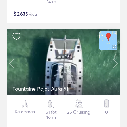
14 m
$
2,635
/dag
Fountaine Pajot Aura 51
Katamaran
51 fot
25 Cruising
0
16 m