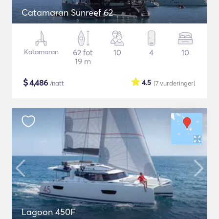
Catamaran Sunreef 62
Katamaran
62 fot
10
4
10
19 m
$
4,486
4.5
/natt
(7
vurderinger
)
Lagoon 450F