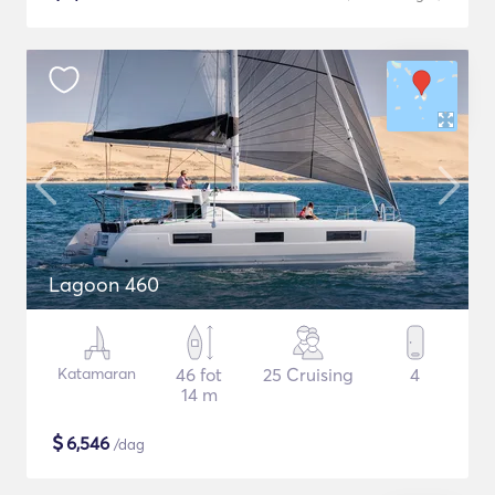
Lagoon 460
Katamaran
46 fot
25 Cruising
4
14 m
$
6,546
/dag