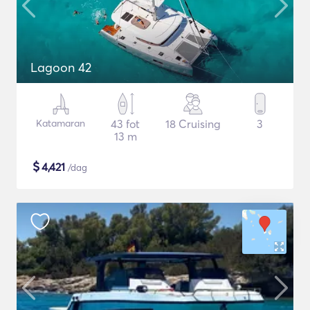
Lagoon 42
Katamaran
43 fot
18 Cruising
3
13 m
$
4,421
/dag