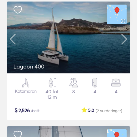
Lagoon 400
Katamaran
40 fot
8
4
4
12 m
$
2,526
5.0
/natt
(2
vurderinger
)