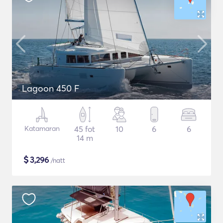
Lagoon 450 F
Katamaran
45 fot
10
6
6
14 m
$
3,296
/natt