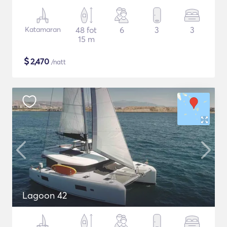
Katamaran
48 fot
6
3
3
15 m
$
2,470
/natt
Lagoon 42