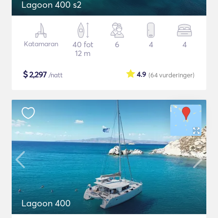
Lagoon 400 s2
Katamaran
40 fot
6
4
4
12 m
$
2,297
4.9
/natt
(64
vurderinger
)
Lagoon 400