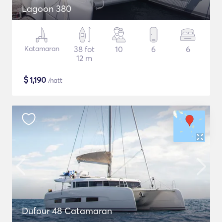
Lagoon 380
Katamaran
38 fot
10
6
6
12 m
$
1,190
/natt
Dufour 48 Catamaran