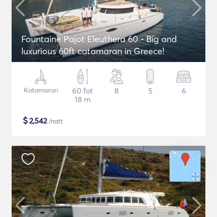
Fountaine Pajot Eleuthera 60 - Big and
luxurious 60ft catamaran in Greece!
Katamaran
60 fot
8
5
6
18 m
$
2,542
/natt