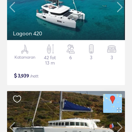
Lagoon 420
Katamaran
42 fot
6
3
3
13 m
$
3,939
/natt