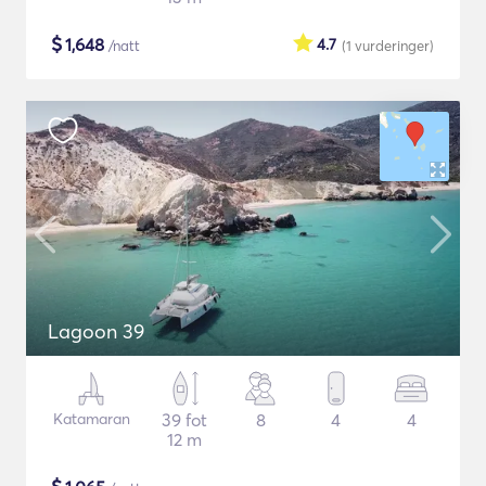
$
1,648
4.7
/natt
(1
vurderinger
)
Lagoon 39
Katamaran
39 fot
8
4
4
12 m