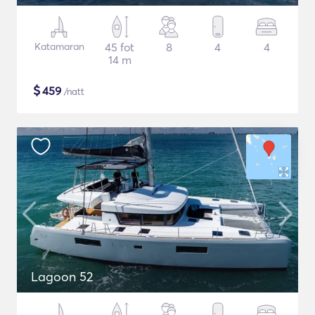
Katamaran
45 fot
8
4
4
14 m
$
459
/natt
Lagoon 52