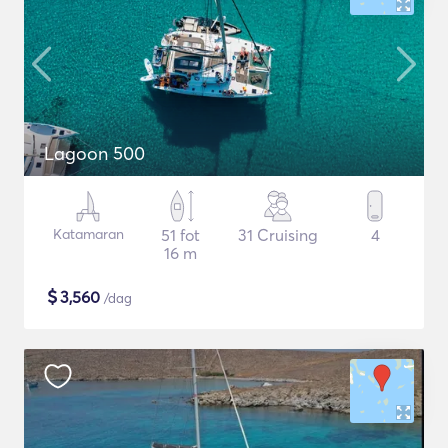
Lagoon 500
Katamaran
51 fot
31 Cruising
4
16 m
$
3,560
/dag