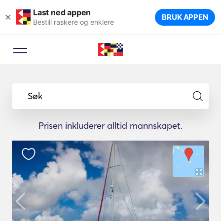
Last ned appen
×
BRUK APPEN
Bestill raskere og enklere
Søk
Prisen inkluderer alltid mannskapet.