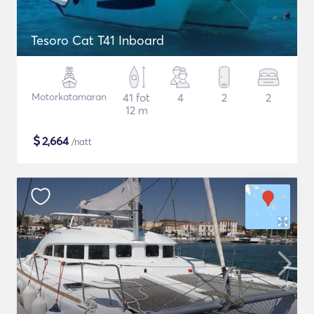
Tesoro Cat T41 Inboard
Motorkatamaran
41 fot
4
2
2
12 m
$
2,664
/natt