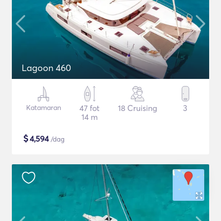
Lagoon 460
Katamaran
47 fot
18 Cruising
3
14 m
$
4,594
/dag