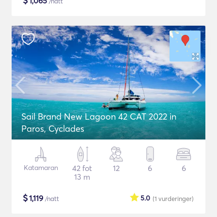
$
1,065
/natt
Sail Brand New Lagoon 42 CAT 2022 in
Paros, Cyclades
Katamaran
42 fot
12
6
6
13 m
$
1,119
5.0
/natt
(1
vurderinger
)