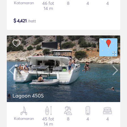
Katamaran
46 fot
8
4
4
14 m
$
4,421
/natt
Lagoon 450S
Katamaran
45 fot
8
4
4
14 m