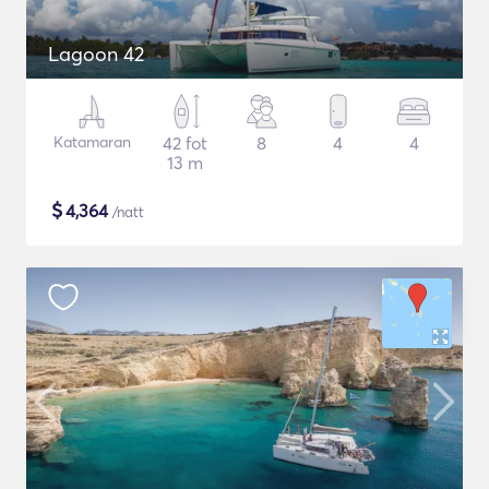
Lagoon 42
Katamaran
42 fot
8
4
4
13 m
$
4,364
/natt