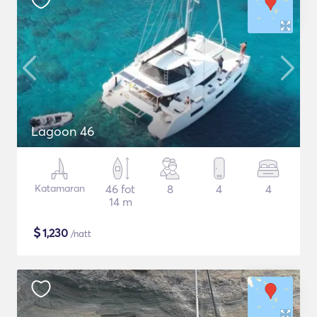
Lagoon 46
Katamaran
46 fot
8
4
4
14 m
$
1,230
/natt