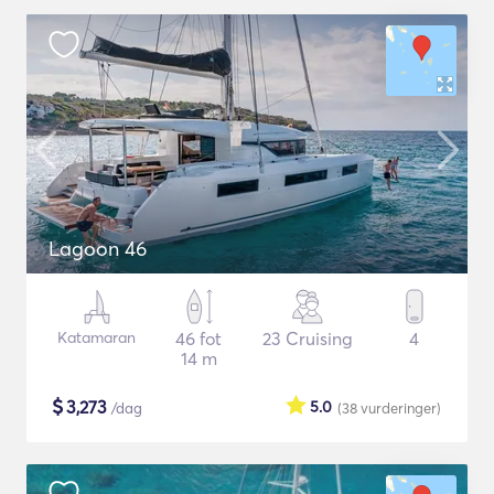
Lagoon 46
Katamaran
46 fot
23 Cruising
4
14 m
$
3,273
5.0
/dag
(38
vurderinger
)