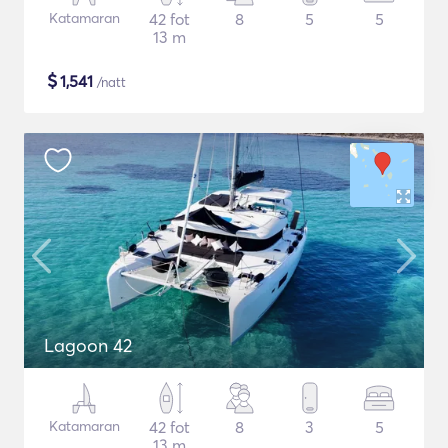
Katamaran
42 fot
8
5
5
13 m
$
1,541
/natt
Lagoon 42
Katamaran
42 fot
8
3
5
13 m