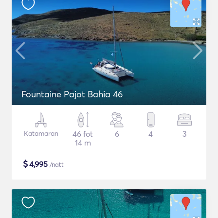
Fountaine Pajot Bahia 46
Katamaran
46 fot
6
4
3
14 m
$
4,995
/natt