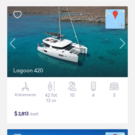
Lagoon 420
Katamaran
42 fot
10
4
5
13 m
$
2,813
/natt