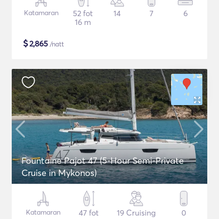
Katamaran
52 fot
14
7
6
16 m
$
2,865
/natt
Fountaine Pajot 47 (5-Hour Semi-Private
Cruise in Mykonos)
Katamaran
47 fot
19 Cruising
0