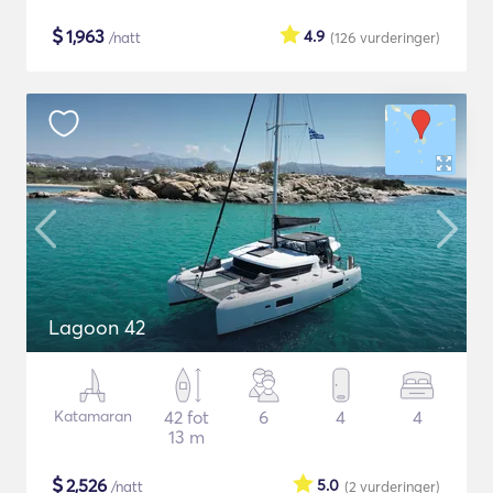
$
1,963
4.9
/natt
(126
vurderinger
)
Lagoon 42
Katamaran
42 fot
6
4
4
13 m
$
2,526
5.0
/natt
(2
vurderinger
)