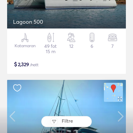
Lagoon 500
Katamaran
49 fot
12
6
7
15 m
$
2,329
/natt
Filtre