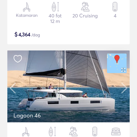
Katamaran
40 fot
20 Cruising
4
12 m
$
4,364
/dag
Lagoon 46