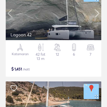
Lagoon 42
Katamaran
42 fot
12
6
7
13 m
$
1,451
/natt