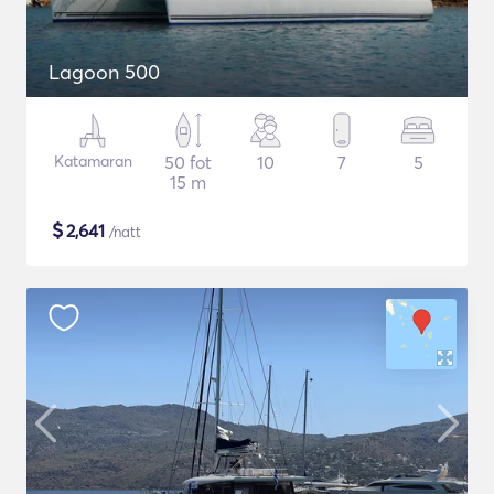
Lagoon 500
Katamaran
50 fot
10
7
5
15 m
$
2,641
/natt