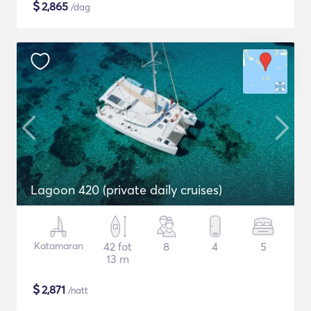
$
2,865
/dag
Lagoon 420 (private daily cruises)
Katamaran
42 fot
8
4
5
13 m
$
2,871
/natt