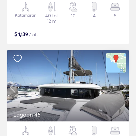
Katamaran
40 fot
10
4
5
12 m
$
1,139
/natt
Lagoon 46