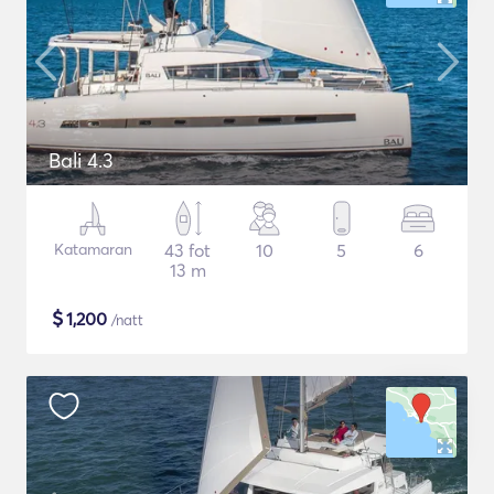
Bali 4.3
Katamaran
43 fot
10
5
6
13 m
$
1,200
/natt