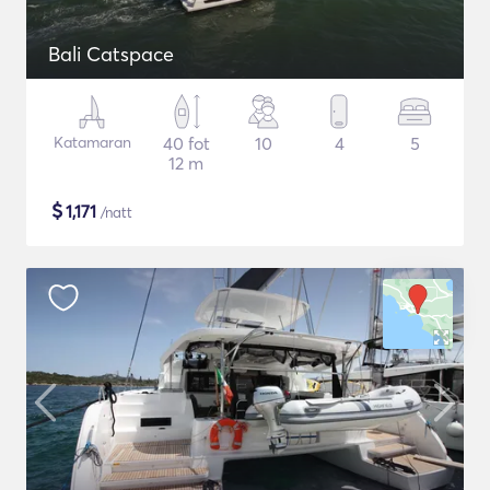
Bali Catspace
Katamaran
40 fot
10
4
5
12 m
$
1,171
/natt