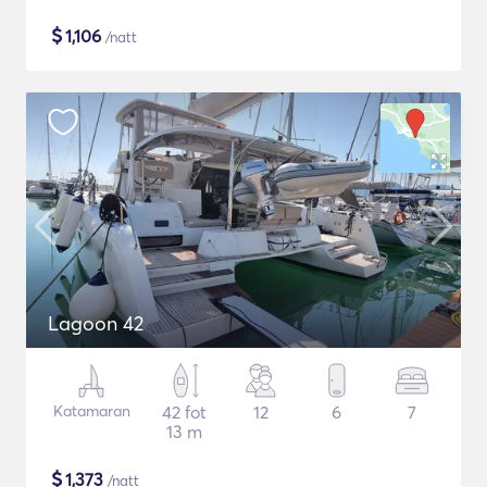
$
1,106
/natt
Lagoon 42
Katamaran
42 fot
12
6
7
13 m
$
1,373
/natt