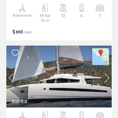
Katamaran
39 fot
12
6
7
12 m
$
693
/natt
Bali 5.4