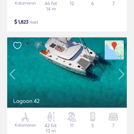
Katamaran
46 fot
12
6
7
14 m
$
1,823
/natt
Lagoon 42
Katamaran
42 fot
11
5
7
13 m