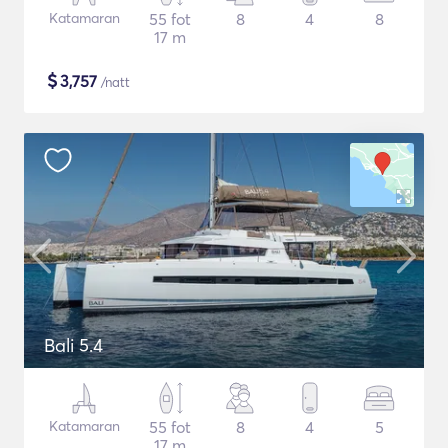
Katamaran
55 fot
8
4
8
17 m
$
3,757
/natt
Bali 5.4
Katamaran
55 fot
8
4
5
17 m