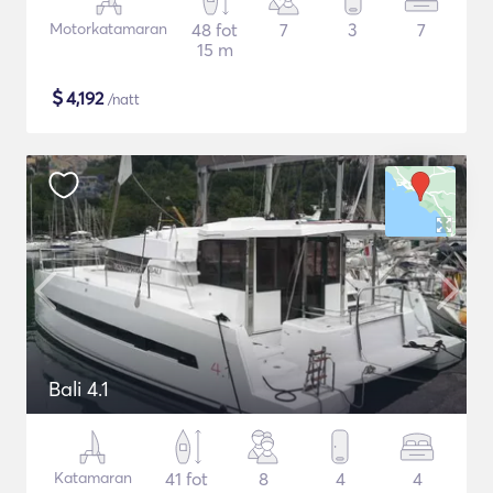
Motorkatamaran
48 fot
7
3
7
15 m
$
4,192
/natt
Bali 4.1
Katamaran
41 fot
8
4
4