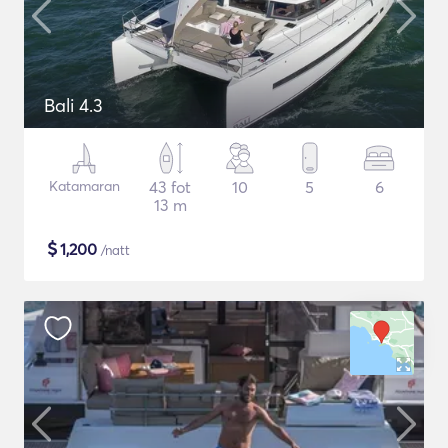
Bali 4.3
Katamaran
43 fot
10
5
6
13 m
$
1,200
/natt