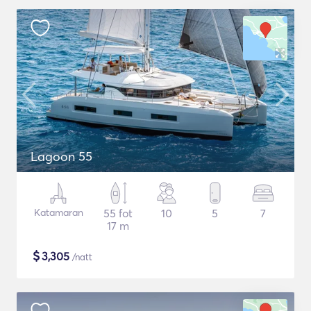
Lagoon 55
Katamaran
55 fot
10
5
7
17 m
$
3,305
/natt