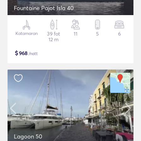
Fountaine Pajot Isla 40
Katamaran
39 fot
11
5
6
12 m
$
968
/natt
Lagoon 50