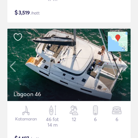
$
3,519
/natt
Lagoon 46
Katamaran
46 fot
12
6
6
14 m