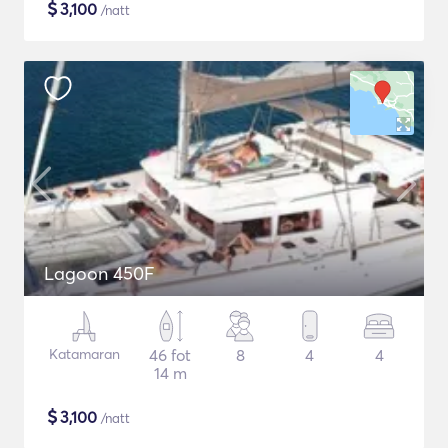
$
3,100
/natt
Lagoon 450F
Katamaran
46 fot
8
4
4
14 m
$
3,100
/natt