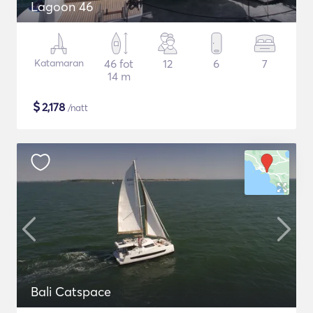
Lagoon 46
Katamaran
46 fot
12
6
7
14 m
$
2,178
/natt
Bali Catspace