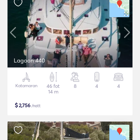
Lagoon 440
Katamaran
46 fot
8
4
4
14 m
$
2,756
/natt