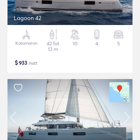
Lagoon 42
Katamaran
42 fot
10
4
5
13 m
$
933
/natt