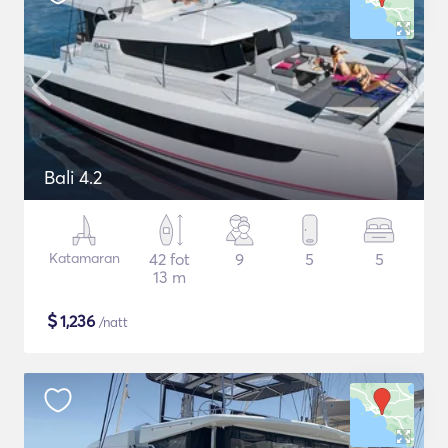
Bali 4.2
Katamaran
42 fot
9
5
5
13 m
$
1,236
/natt