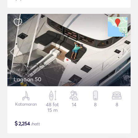
Lagoon 50
Katamaran
48 fot
14
8
8
15 m
$
2,254
/natt