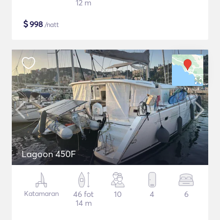
12 m
$
998
/natt
Lagoon 450F
Katamaran
46 fot
10
4
6
14 m