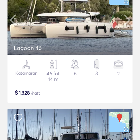
Lagoon 46
Katamaran
46 fot
6
3
2
14 m
$
1,328
/natt