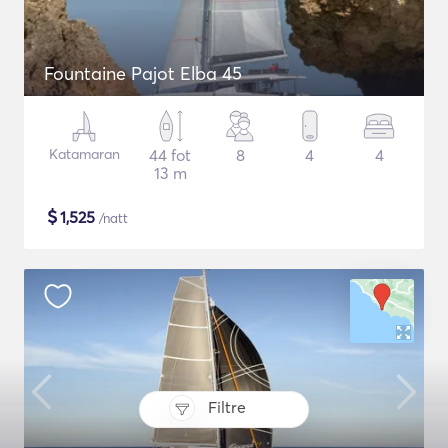
Fountaine Pajot Elba 45
Katamaran
44 fot
8
4
4
13 m
$
1,525
/natt
Filtre