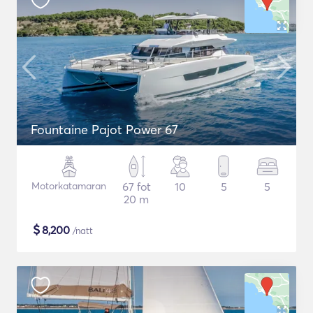
Fountaine Pajot Power 67
Motorkatamaran
67 fot
10
5
5
20 m
$
8,200
/natt