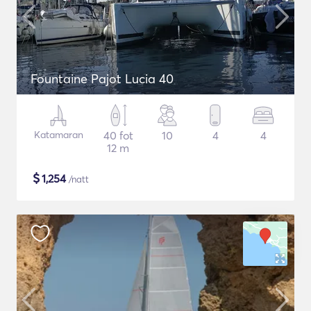
Fountaine Pajot Lucia 40
Katamaran
40 fot
10
4
4
12 m
$
1,254
/natt