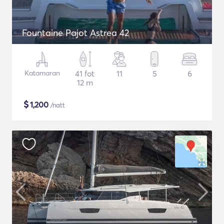
Fountaine Pajot Astrea 42
Katamaran
41 fot
11
5
6
12 m
$
1,200
/natt