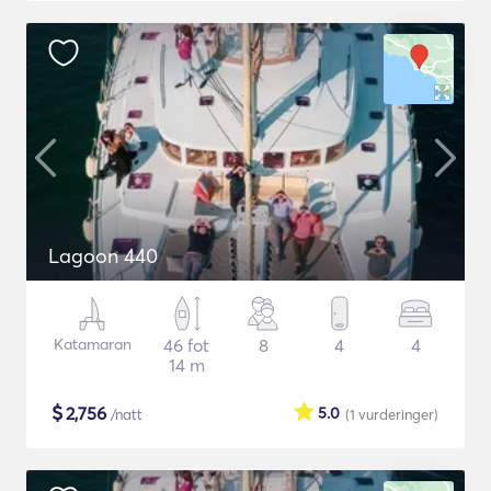
Lagoon 440
Katamaran
46 fot
8
4
4
14 m
$
2,756
5.0
/natt
(1
vurderinger
)