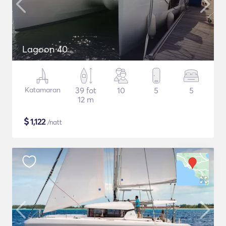
Lagoon 40
Katamaran
39 fot
10
5
5
12 m
$
1,122
/natt