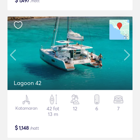
$
1,497
/natt
Lagoon 42
Katamaran
42 fot
12
6
7
13 m
$
1,148
/natt