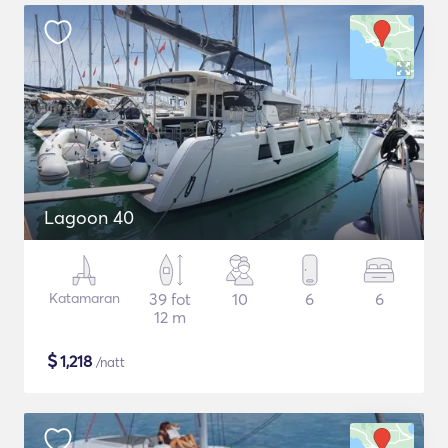
Lagoon 40
Katamaran
39 fot
10
6
6
12 m
$
1,218
/natt