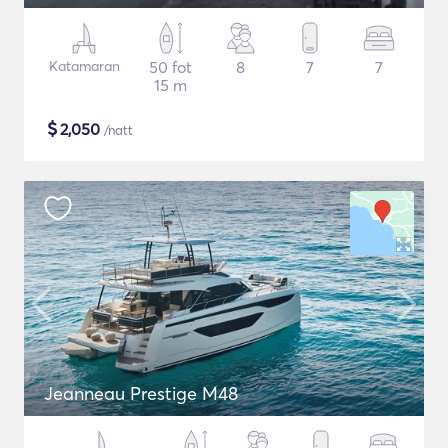
Katamaran
50 fot
8
7
7
15 m
$
2,050
/natt
Jeanneau Prestige M48