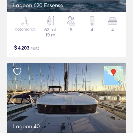
Lagoon 620 Essense
Katamaran
62 fot
8
4
4
19 m
$
4,203
/natt
Lagoon 40