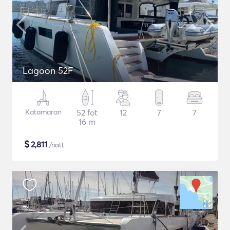
Lagoon 52F
Katamaran
52 fot
12
7
7
16 m
$
2,811
/natt