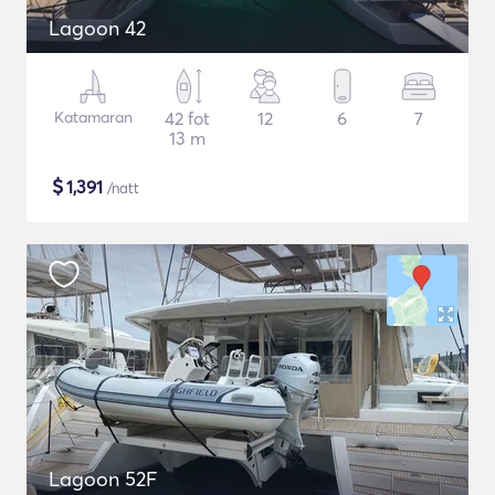
Lagoon 42
Katamaran
42 fot
12
6
7
13 m
$
1,391
/natt
Lagoon 52F