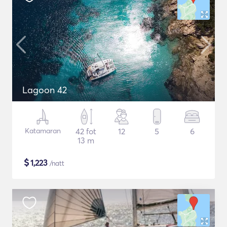
Lagoon 42
Katamaran
42 fot
12
5
6
13 m
$
1,223
/natt