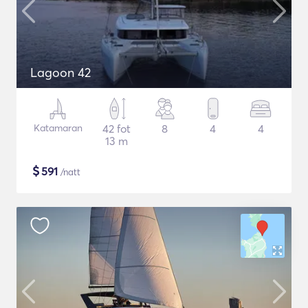
Lagoon 42
Katamaran
42 fot
8
4
4
13 m
$
591
/natt