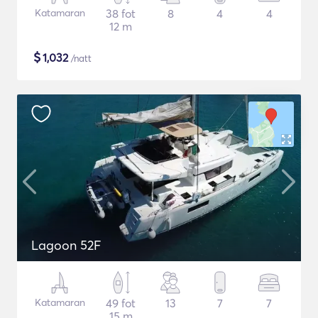
Katamaran
38 fot
8
4
4
12 m
$
1,032
/natt
Lagoon 52F
Katamaran
49 fot
13
7
7
15 m