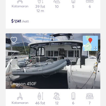
Katamaran
39 fot
10
5
6
12 m
$
1,141
/natt
Lagoon 450F
Katamaran
46 fot
12
6
7