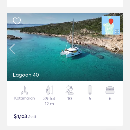
Lagoon 40
Katamaran
39 fot
10
6
6
12 m
$
1,103
/natt