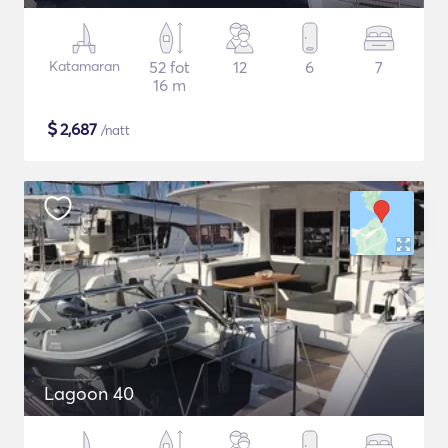
Katamaran
52 fot
12
6
7
16 m
$
2,687
/natt
Lagoon 40