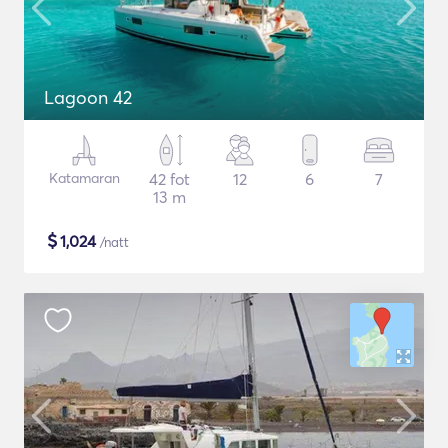
Lagoon 42
Katamaran
42 fot
12
6
7
13 m
$
1,024
/natt