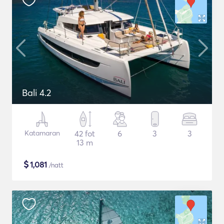
Bali 4.2
Katamaran
42 fot
6
3
3
13 m
$
1,081
/natt