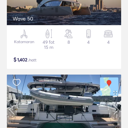
Wave 50
Katamaran
49 fot
8
4
4
15 m
$
1,402
/natt