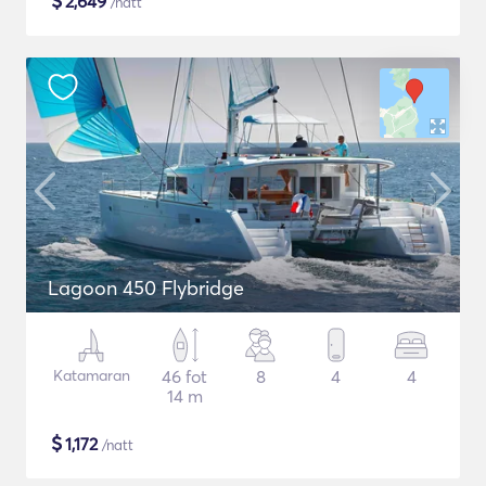
$
2,649
/natt
Lagoon 450 Flybridge
Katamaran
46 fot
8
4
4
14 m
$
1,172
/natt