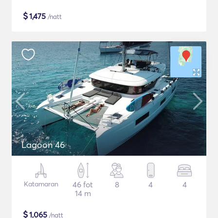
$
1,475
/natt
Lagoon 46
Katamaran
46 fot
8
4
4
14 m
$
1,065
/natt