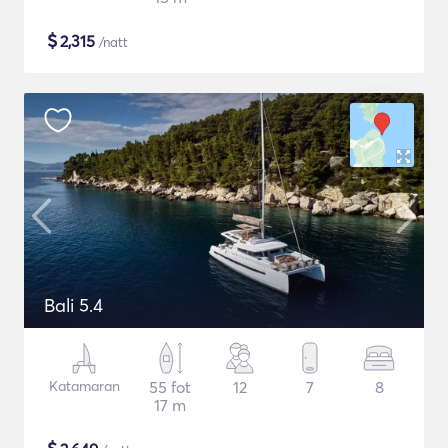
$
2,315
/natt
Bali 5.4
Katamaran
55 fot
12
7
8
17 m