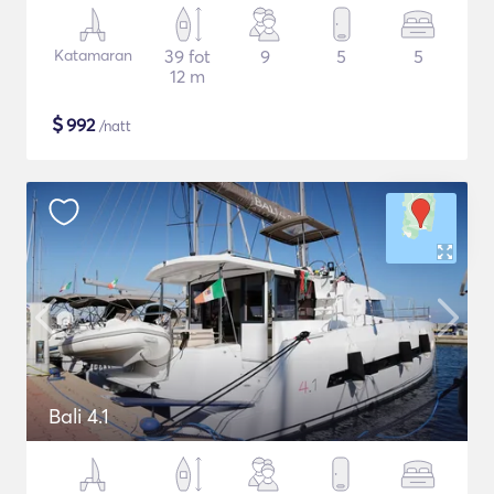
Katamaran
39 fot
9
5
5
12 m
$
992
/natt
Bali 4.1