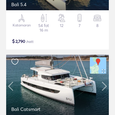
Bali 5.4
Katamaran
54 fot
12
7
8
16 m
$
2,790
/natt
Bali Catsmart