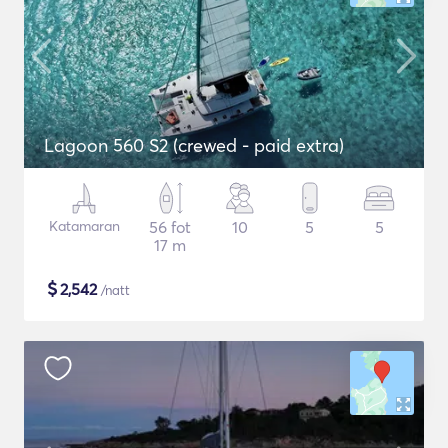
Lagoon 560 S2 (crewed - paid extra)
Katamaran
56 fot
10
5
5
17 m
$
2,542
/natt