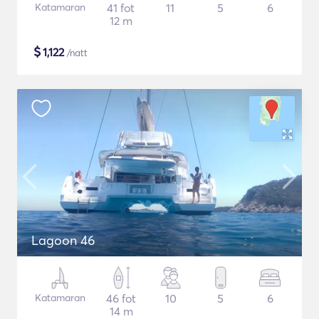
Katamaran
41 fot
11
5
6
12 m
$
1,122
/natt
Lagoon 46
Katamaran
46 fot
10
5
6
14 m