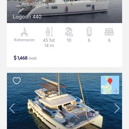
Lagoon 440
Katamaran
45 fot
10
6
6
14 m
$
1,468
/natt