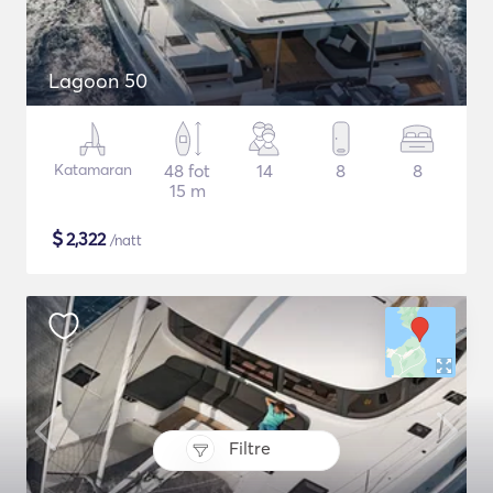
Lagoon 50
Katamaran
48 fot
14
8
8
15 m
$
2,322
/natt
Filtre