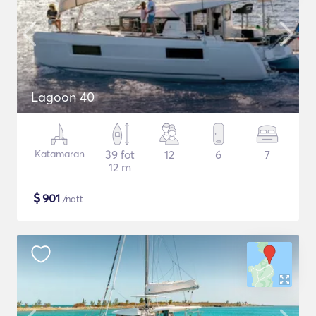
Lagoon 40
Katamaran
39 fot
12
6
7
12 m
$
901
/natt