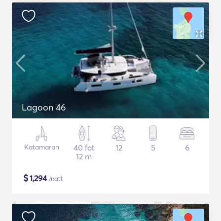
Lagoon 46
Katamaran
40 fot
12
5
6
12 m
$
1,294
/natt