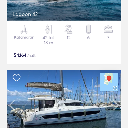
Lagoon 42
Katamaran
42 fot
12
6
7
13 m
$
1,164
/natt