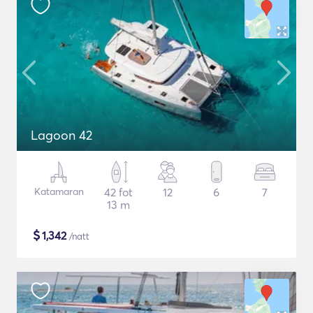
Lagoon 42
Katamaran
42 fot
12
6
7
13 m
$
1,342
/natt