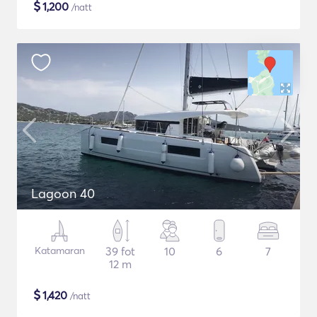
$
1,200
/natt
Lagoon 40
Katamaran
39 fot
10
6
7
12 m
$
1,420
/natt