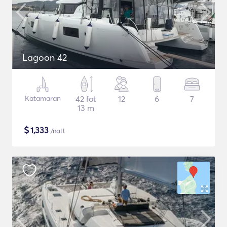
Lagoon 42
Katamaran
42 fot
12
6
7
13 m
$
1,333
/natt