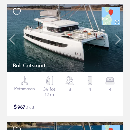
Bali Catsmart
Katamaran
39 fot
8
4
4
12 m
$
967
/natt