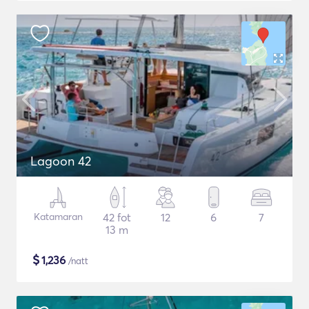
Lagoon 42
Katamaran
42 fot
12
6
7
13 m
$
1,236
/natt