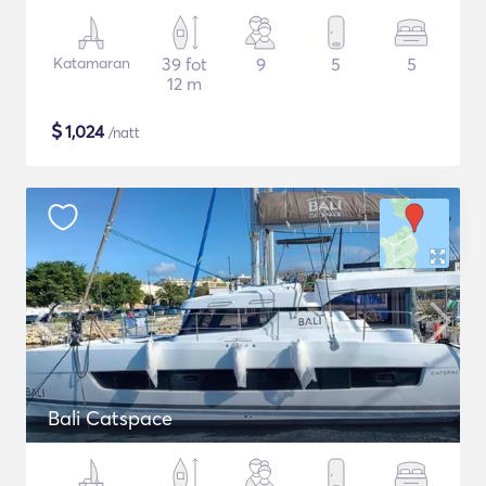
Katamaran
39 fot
9
5
5
12 m
$
1,024
/natt
Bali Catspace