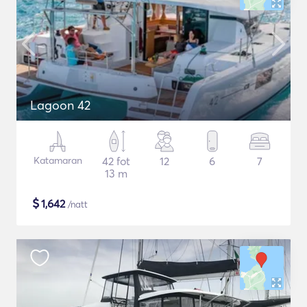
Lagoon 42
Katamaran
42 fot
12
6
7
13 m
$
1,642
/natt