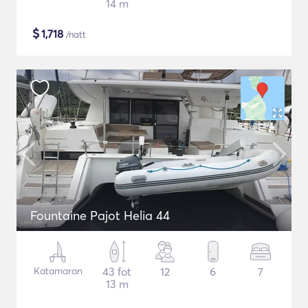
14 m
$
1,718
/natt
Fountaine Pajot Helia 44
Katamaran
43 fot
12
6
7
13 m