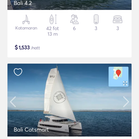
Bali 4.2
Katamaran
42 fot
6
3
3
13 m
$
1,533
/natt
Bali Catsmart