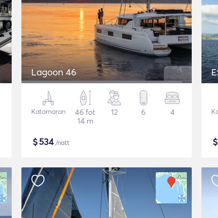
Lagoon 46
E
Katamaran
46 fot
12
6
4
K
14 m
$
534
/natt