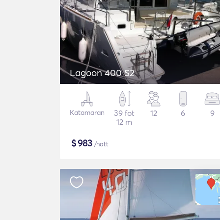
Lagoon 400 S2
Katamaran
39 fot
12
6
9
12 m
$
983
/natt