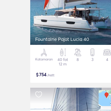
Fountaine Pajot Lucia 40
Katamaran
40 fot
8
3
4
12 m
$
754
/natt