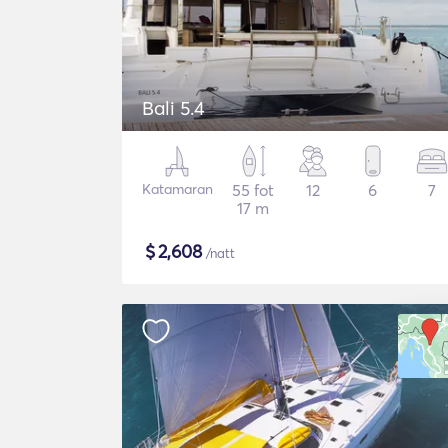
Bali 5.4
Katamaran
55 fot
12
6
7
17 m
$
2,608
/natt