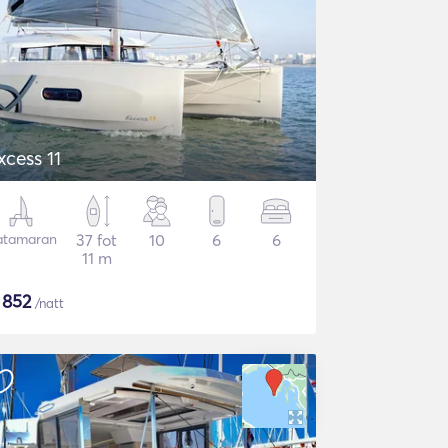
xcess 11
atamaran
37 fot
10
6
6
11 m
$
852
/natt