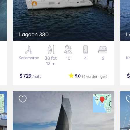
Lagoon 380
L
Katamaran
38 fot
10
4
6
K
12 m
$
729
5.0
/natt
(4
vurderinger
)