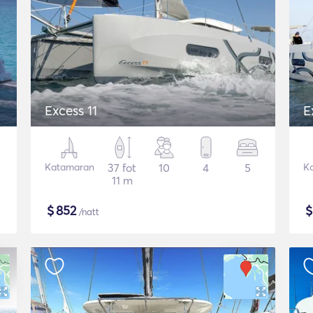
Excess 11
E
Katamaran
37 fot
10
4
5
K
11 m
$
852
/natt