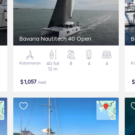
Bavaria Nautitech 40 Open
B
Katamaran
40 fot
8
4
4
K
12 m
$
1,057
/natt