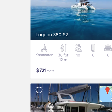
Lagoon 380 S2
Katamaran
38 fot
10
6
6
12 m
$
721
/natt