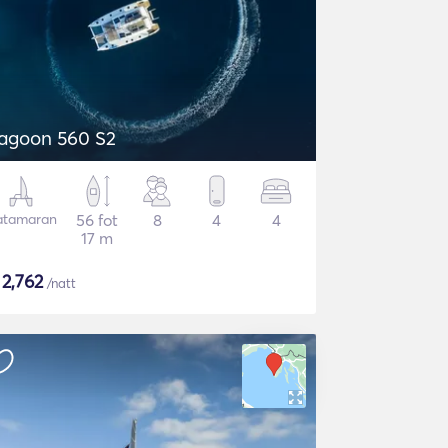
agoon 560 S2
atamaran
56 fot
8
4
4
17 m
$
2,762
/natt