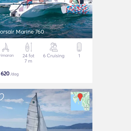
orsair Marine 760
rimaran
24 fot
6 Cruising
1
7 m
$
620
/dag