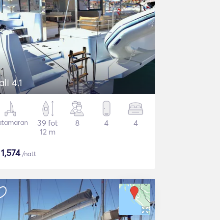
ali 4.1
atamaran
39 fot
8
4
4
12 m
$
1,574
/natt