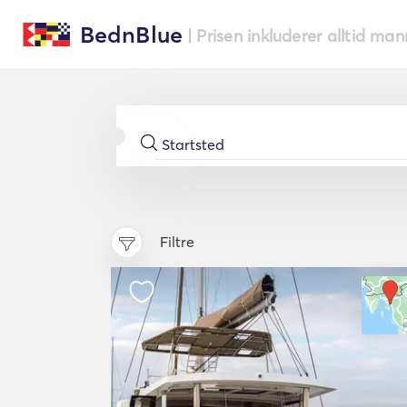
BednBlue
| Prisen inkluderer alltid ma
Filtre