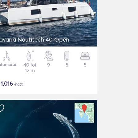
avaria Nautitech 40 Open
atamaran
40 fot
9
5
5
12 m
$
1,016
/natt