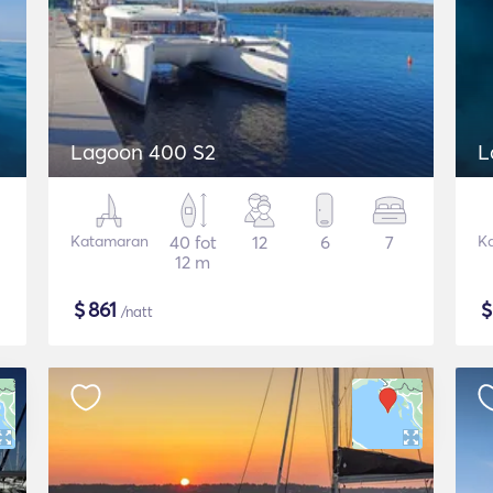
Lagoon 400 S2
L
Katamaran
40 fot
12
6
7
K
12 m
$
861
/natt