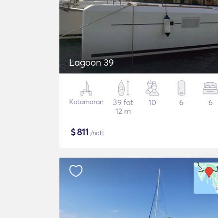
Lagoon 39
Katamaran
39 fot
10
6
6
12 m
$
811
/natt