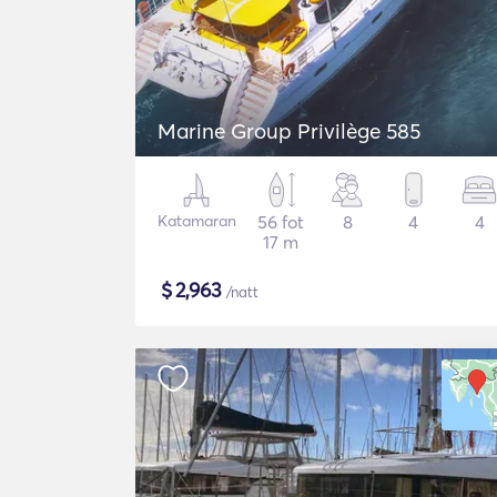
Marine Group Privilège 585
Katamaran
56 fot
8
4
4
17 m
$
2,963
/natt