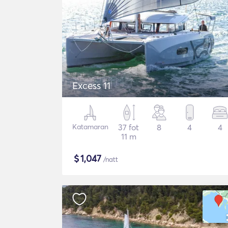
Excess 11
Katamaran
37 fot
8
4
4
11 m
$
1,047
/natt