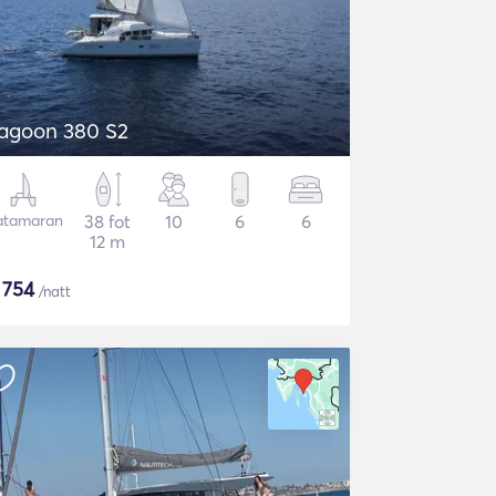
agoon 380 S2
atamaran
38 fot
10
6
6
12 m
$
754
/natt