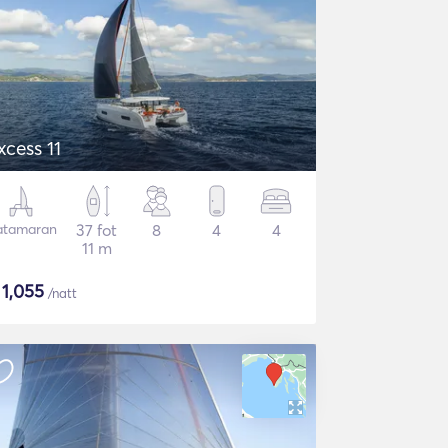
xcess 11
atamaran
37 fot
8
4
4
11 m
$
1,055
/natt