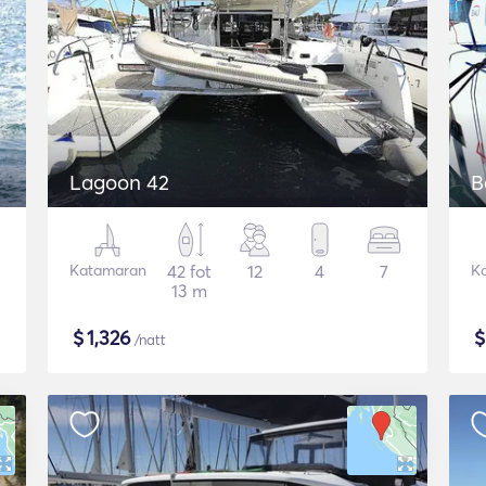
Lagoon 42
B
Katamaran
42 fot
12
4
7
K
13 m
$
1,326
/natt