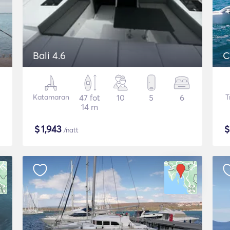
Bali 4.6
C
Katamaran
47 fot
10
5
6
T
14 m
$
1,943
/natt