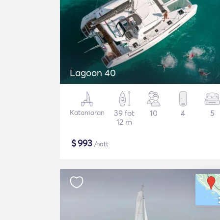
Lagoon 40
Katamaran
39 fot
10
4
5
12 m
$
993
/natt