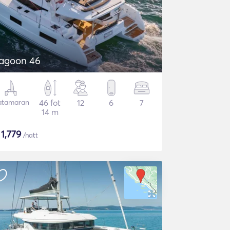
agoon 46
atamaran
46 fot
12
6
7
14 m
$
1,779
/natt