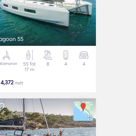
agoon 55
atamaran
55 fot
8
4
4
17 m
$
4,372
/natt