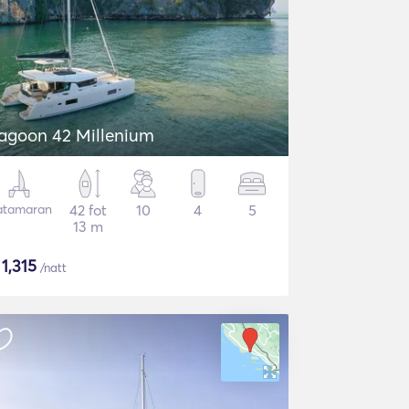
agoon 42 Millenium
atamaran
42 fot
10
4
5
13 m
$
1,315
/natt