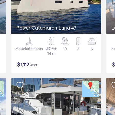
Power Catamaran Luna 47
L
Motorkatamaran
47 fot
10
4
6
K
14 m
$
1,112
/natt