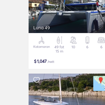
Luna 49
Katamaran
49 fot
10
6
6
15 m
$
1,047
/natt