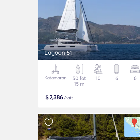
Lagoon 51
Katamaran
50 fot
10
6
6
15 m
$
2,386
/natt