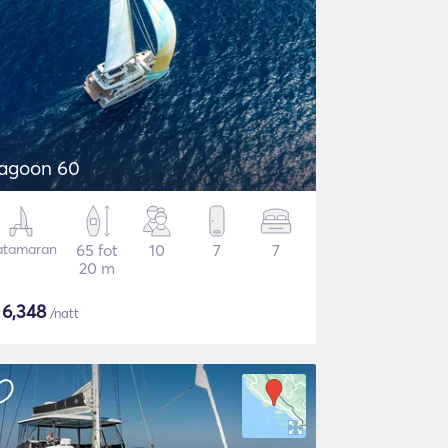
agoon 60
atamaran
65 fot
10
7
7
20 m
$
6,348
/natt