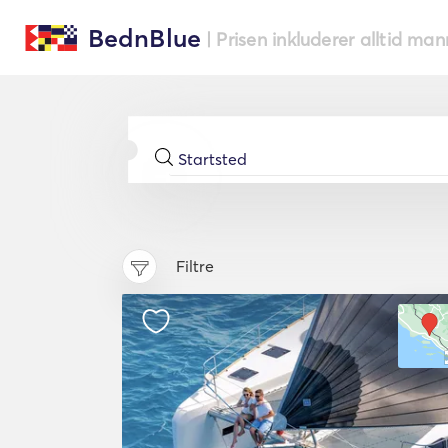
BednBlue
| Prisen inkluderer alltid ma
Filtre