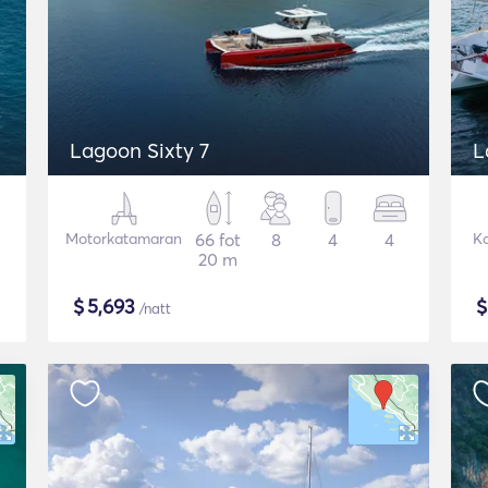
Lagoon Sixty 7
L
Motorkatamaran
66 fot
8
4
4
K
20 m
$
5,693
/natt