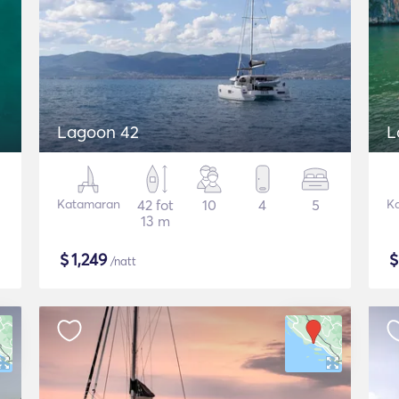
Lagoon 42
L
Katamaran
42 fot
10
4
5
K
13 m
$
1,249
/natt