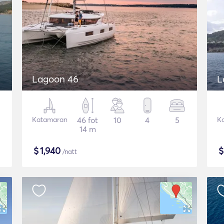
Lagoon 46
L
Katamaran
46 fot
10
4
5
K
14 m
$
1,940
/natt