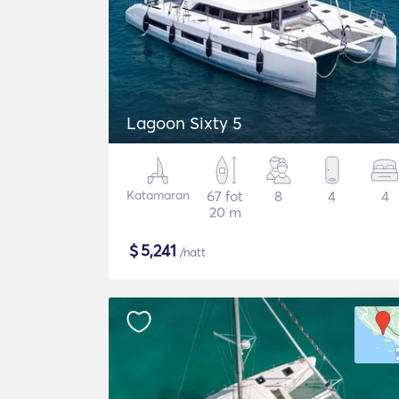
Lagoon Sixty 5
Katamaran
67 fot
8
4
4
20 m
$
5,241
/natt