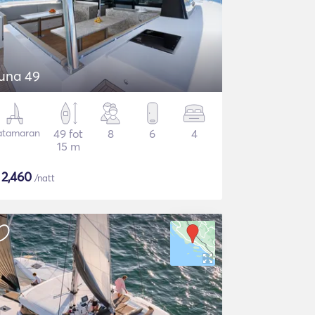
una 49
atamaran
49 fot
8
6
4
15 m
$
2,460
/natt