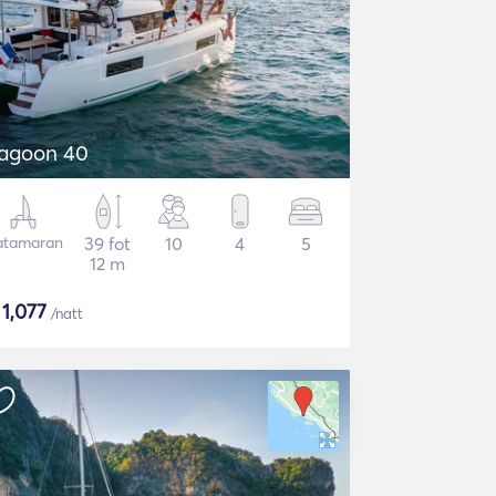
agoon 40
atamaran
39 fot
10
4
5
12 m
$
1,077
/natt