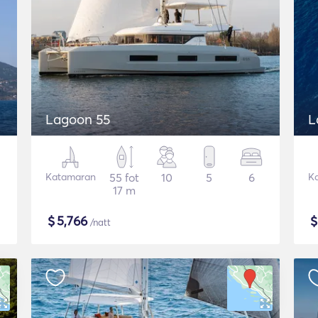
Lagoon 55
L
Katamaran
55 fot
10
5
6
K
17 m
$
5,766
/natt