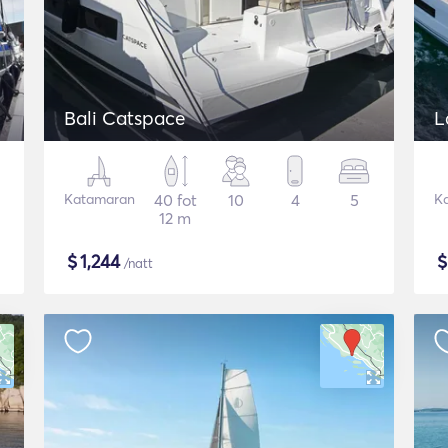
Bali Catspace
L
Katamaran
40 fot
10
4
5
K
12 m
$
1,244
/natt