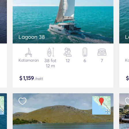
Lagoon 38
L
Katamaran
38 fot
12
6
7
K
12 m
$
1,159
/natt