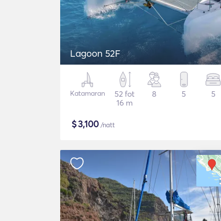
Lagoon 52F
Katamaran
52 fot
8
5
5
16 m
$
3,100
/natt