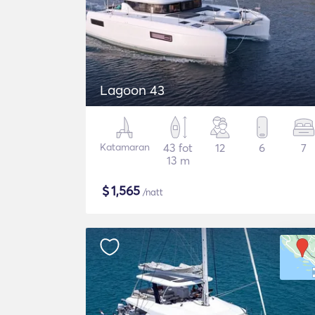
Lagoon 43
Katamaran
43 fot
12
6
7
13 m
$
1,565
/natt