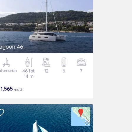
agoon 46
atamaran
46 fot
12
6
7
14 m
$
1,565
/natt