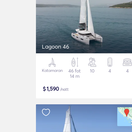
Lagoon 46
Katamaran
46 fot
10
4
4
14 m
$
1,590
/natt