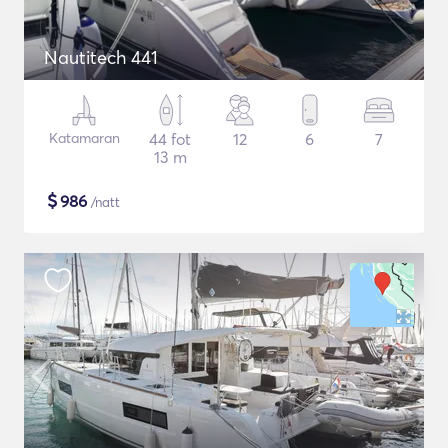
Nautitech 441
Katamaran
44 fot
12
6
7
13 m
$
986
/natt