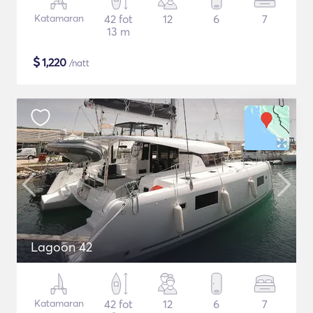
Katamaran
42 fot
12
6
7
13 m
$
1,220
/natt
Lagoon 42
Katamaran
42 fot
12
6
7