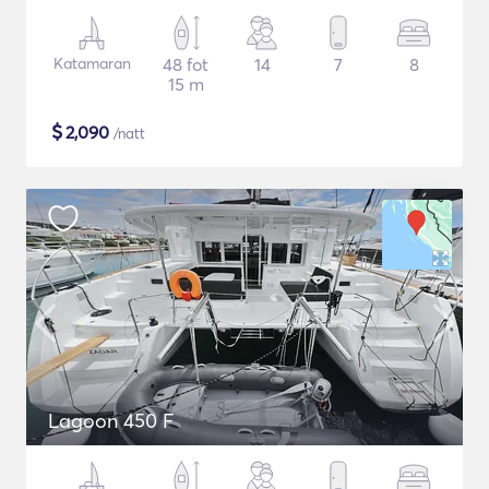
Katamaran
48 fot
14
7
8
15 m
$
2,090
/natt
Lagoon 450 F