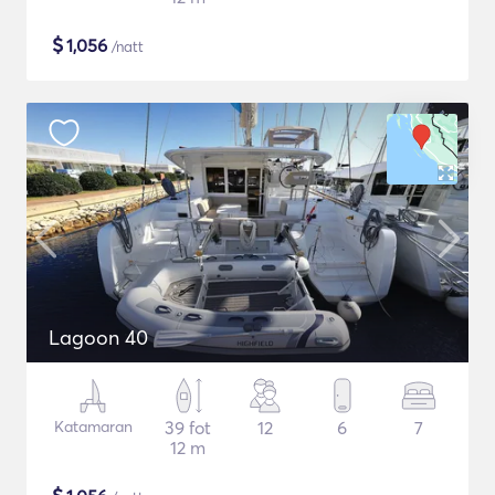
$
1,056
/natt
Lagoon 40
Katamaran
39 fot
12
6
7
12 m