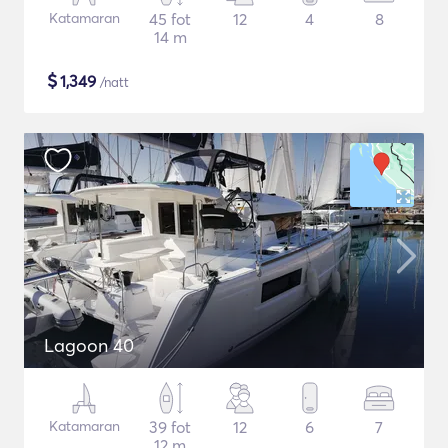
Katamaran
45 fot
12
4
8
14 m
$
1,349
/natt
Lagoon 40
Katamaran
39 fot
12
6
7
12 m