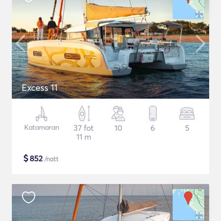
Excess 11
Katamaran
37 fot
10
6
5
11 m
$
852
/natt