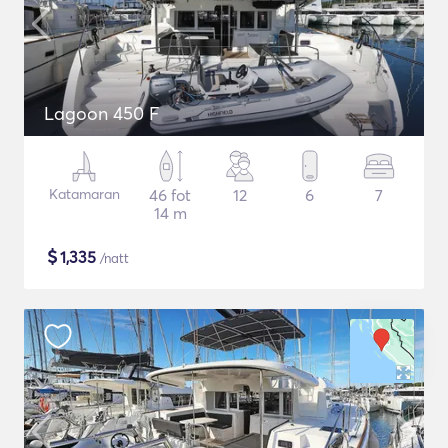
Lagoon 450 F
Katamaran
46 fot
12
6
7
14 m
$
1,335
/natt