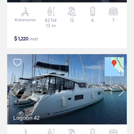
Katamaran
42 fot
12
6
7
13 m
$
1,220
/natt
Lagoon 42