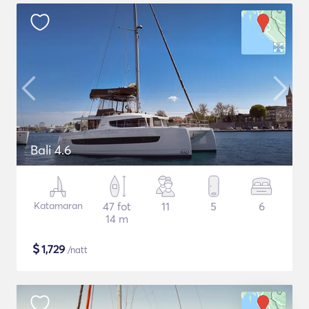
Bali 4.6
Katamaran
47 fot
11
5
6
14 m
$
1,729
/natt