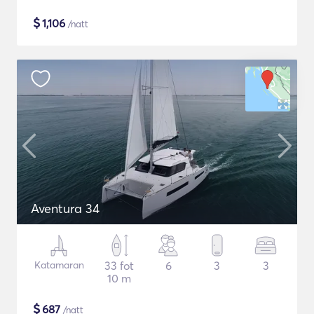
$
1,106
/natt
Aventura 34
Katamaran
33 fot
6
3
3
10 m
$
687
/natt