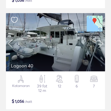
$
1,056
/natt
Lagoon 40
Katamaran
39 fot
12
6
7
12 m
$
1,056
/natt