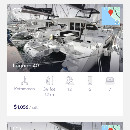
Lagoon 40
Katamaran
39 fot
12
6
7
12 m
$
1,056
/natt