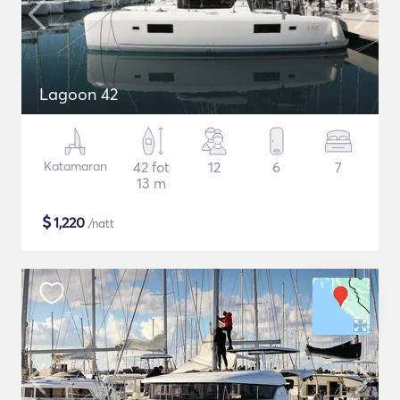
Lagoon 42
Katamaran
42 fot
12
6
7
13 m
$
1,220
/natt