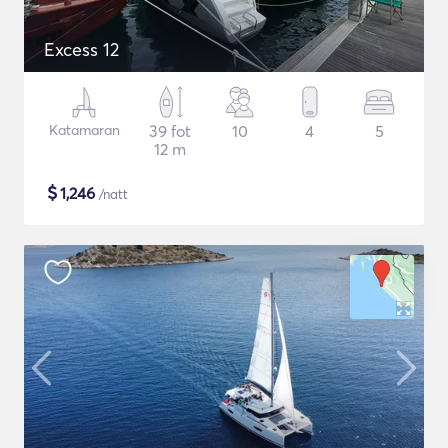
Excess 12
Katamaran
39 fot
10
4
5
12 m
$
1,246
/natt