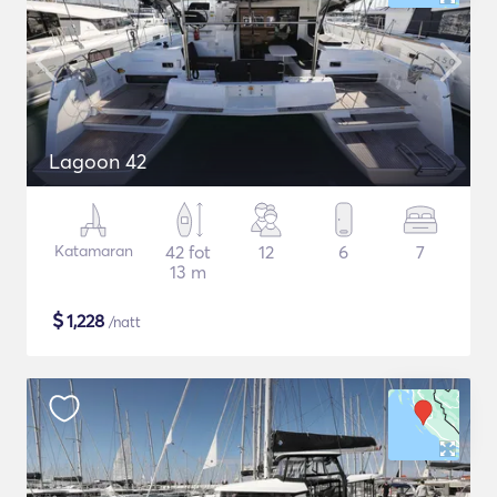
Lagoon 42
Katamaran
42 fot
12
6
7
13 m
$
1,228
/natt