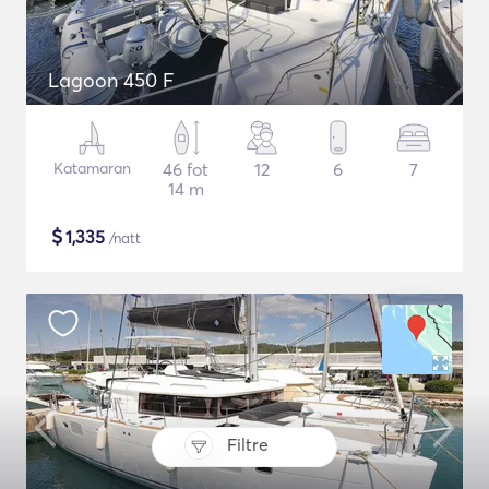
Lagoon 450 F
Katamaran
46 fot
12
6
7
14 m
$
1,335
/natt
Filtre