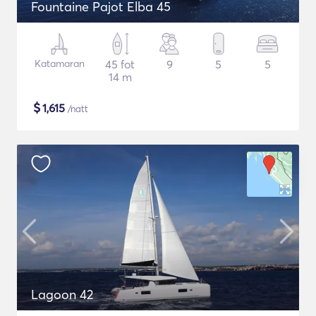
Fountaine Pajot Elba 45
Katamaran
45 fot
9
5
5
14 m
$
1,615
/natt
Lagoon 42