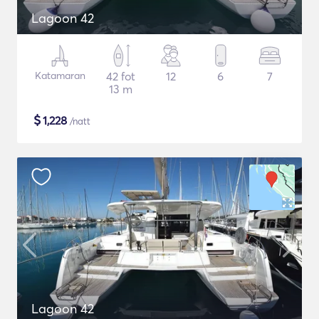
Lagoon 42
Katamaran
42 fot
12
6
7
13 m
$
1,228
/natt
Lagoon 42