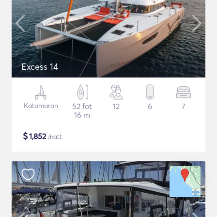
Excess 14
Katamaran
52 fot
12
6
7
16 m
$
1,852
/natt