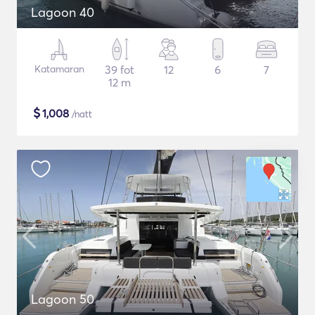
Lagoon 40
Katamaran
39 fot
12
6
7
12 m
$
1,008
/natt
Lagoon 50