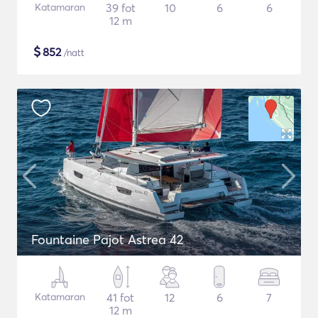
Katamaran
39 fot
10
6
6
12 m
$
852
/natt
Fountaine Pajot Astrea 42
Katamaran
41 fot
12
6
7
12 m