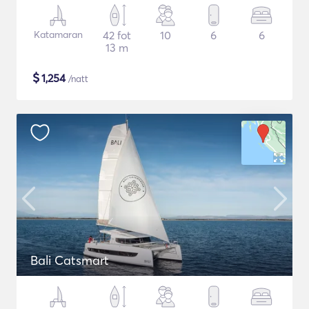
Katamaran
42 fot
10
6
6
13 m
$
1,254
/natt
Bali Catsmart