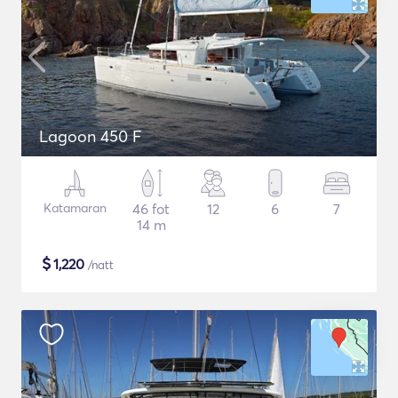
Lagoon 450 F
Katamaran
46 fot
12
6
7
14 m
$
1,220
/natt