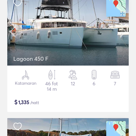
Lagoon 450 F
Katamaran
46 fot
12
6
7
14 m
$
1,335
/natt