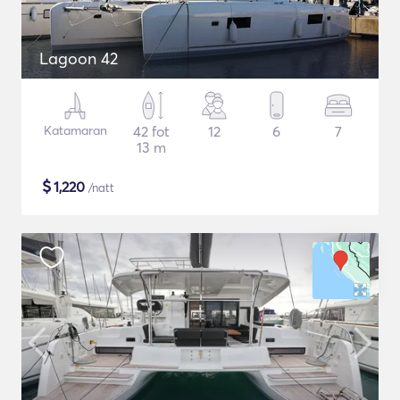
Lagoon 42
Katamaran
42 fot
12
6
7
13 m
$
1,220
/natt