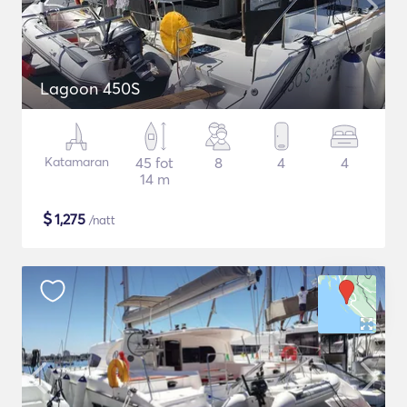
Lagoon 450S
Katamaran
45 fot
8
4
4
14 m
$
1,275
/natt