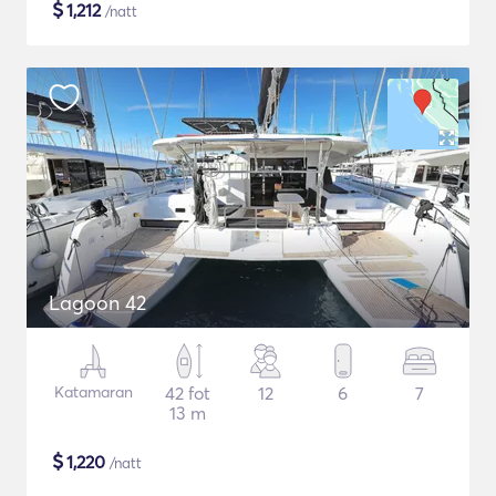
$
1,212
/natt
Lagoon 42
Katamaran
42 fot
12
6
7
13 m
$
1,220
/natt