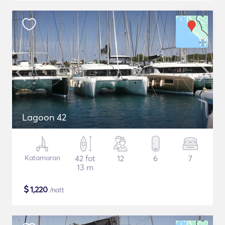
Lagoon 42
Katamaran
42 fot
12
6
7
13 m
$
1,220
/natt