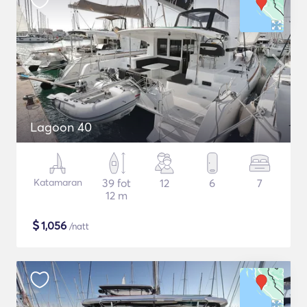
Lagoon 40
Katamaran
39 fot
12
6
7
12 m
$
1,056
/natt