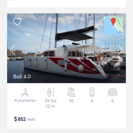
Bali 4.0
Katamaran
39 fot
10
4
6
12 m
$
852
/natt