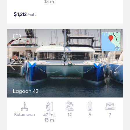
13 m
$
1,212
/natt
Lagoon 42
Katamaran
42 fot
12
6
7
13 m