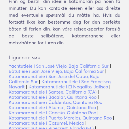
Finn og bestill din ideelle katamaran på noen få
minutter. Du kan kontakte eieren eller oss direkte
med eventuelle spørsmål du måtte ha. Hvis du
fortsatt ikke kan bestemme deg for den perfekte
båten til ferien din, kan våre reiseeksperter foreslå
de beste seilbåtene, katamaranene eller
motorbåtene for turen din.
Lignende søk
Yachtutleie i San José Viejo, Baja California Sur
|
Båtutleie i San José Viejo, Baja California Sur
|
Katamaranutleie i San José del Cabo, Baja
California Sur
|
Katamaranutleie i San Francisco,
Nayarit
|
Katamaranutleie i El Nogalito, Jalisco
|
Katamaranutleie i Santee, California (CA)
|
Katamaranutleie i Bacalar, Quintana Roo
|
Katamaranutleie i Calderitas, Quintana Roo
|
Katamaranutleie i Akumal, Quintana Roo
|
Katamaranutleie i Cancún, Quintana Roo
|
Katamaranutleie i Puerto Morelos, Quintana Roo
|
Katamaranutleie i Cozumel, Mexico
|
Katamaranutleie i Pinecrest, Florida (FL)
|