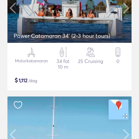
Power Catamaran 34' (2-3 hour tours)
Motorkatamaran
34 fot
25 Cruising
0
10 m
$
1,112
/dag