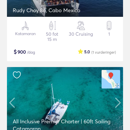
Rudy Choy 86, Cabo Mexico
Katamaran
50 fot
30 Cruising
1
15 m
$
900
5.0
/dag
(1
vurderinger
)
All Inclusive Premier Charter | 60ft Sailing
Catamaran