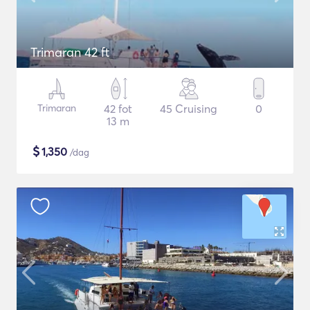
Trimaran 42 ft
Trimaran
42 fot
45 Cruising
0
13 m
$
1,350
/dag