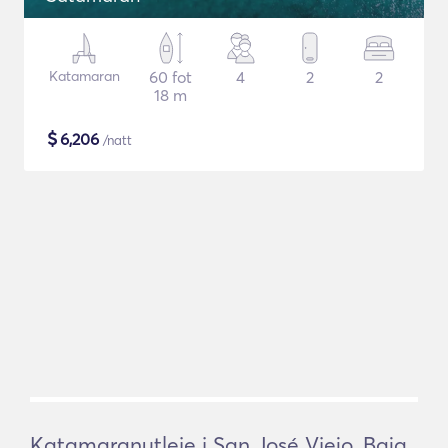
Katamaran
60 fot
4
2
2
18 m
$
6,206
/natt
Katamaranutleie i San José Viejo, Baja