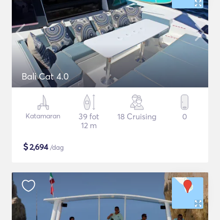
Bali Cat 4.0
Katamaran
39 fot
18 Cruising
0
12 m
$
2,694
/dag