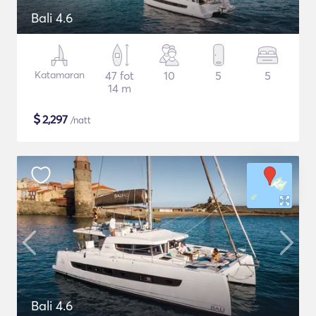
Bali 4.6
Katamaran
47 fot
10
5
5
14 m
$
2,297
/natt
Bali 4.6