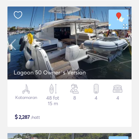
Lagoon 50 Owner´s Version
Katamaran
48 fot
8
4
4
15 m
$
2,287
/natt