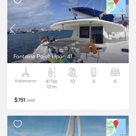
Fontaine Pajot Lipari 41
Katamaran
41 fot
10
6
6
12 m
$
751
/natt