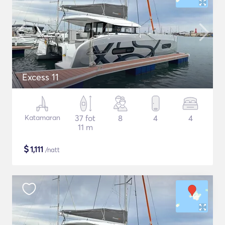
Excess 11
Katamaran
37 fot
8
4
4
11 m
$
1,111
/natt