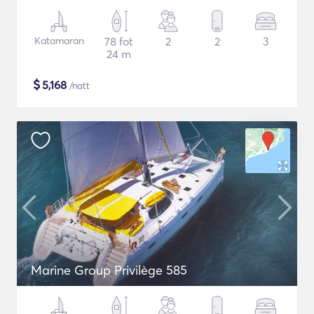
Katamaran
78 fot
2
2
3
24 m
$
5,168
/natt
Marine Group Privilège 585