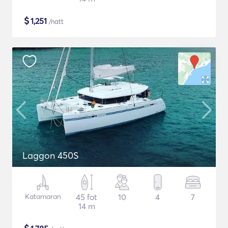
$
1,251
/natt
Laggon 450S
Katamaran
45 fot
10
4
7
14 m