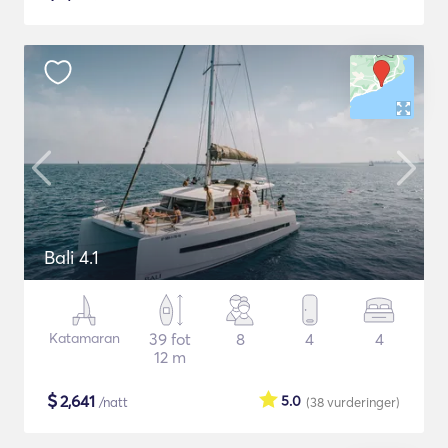
Bali 4.1
Katamaran
39 fot
8
4
4
12 m
$
2,641
5.0
/natt
(38
vurderinger
)