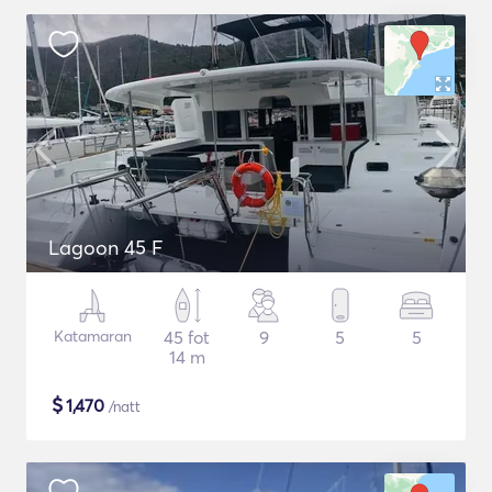
Lagoon 45 F
Katamaran
45 fot
9
5
5
14 m
$
1,470
/natt