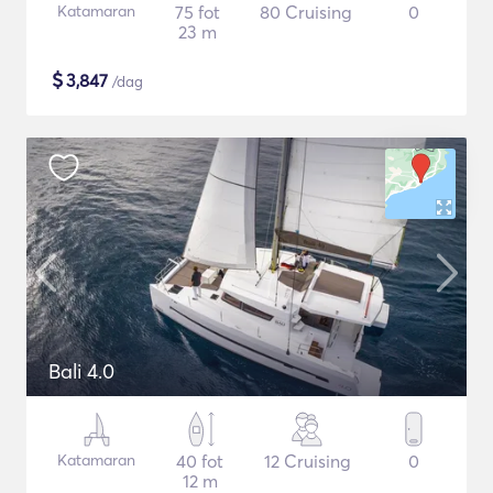
Katamaran
75 fot
80 Cruising
0
23 m
$
3,847
/dag
Bali 4.0
Katamaran
40 fot
12 Cruising
0
12 m