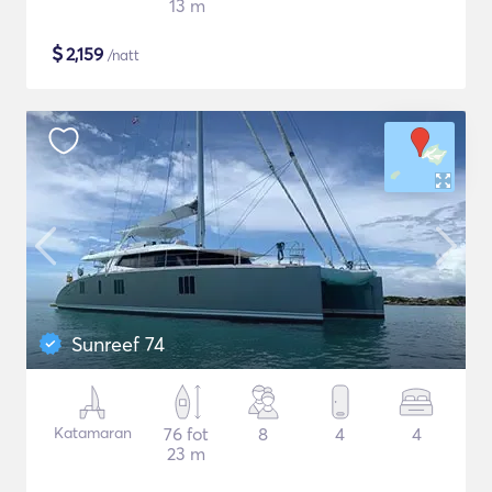
13 m
$
2,159
/natt
Sunreef 74
Katamaran
76 fot
8
4
4
23 m