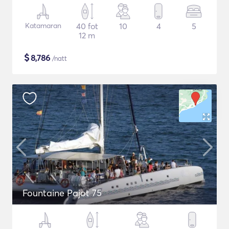
Katamaran
40 fot
10
4
5
12 m
$
8,786
/natt
Fountaine Pajot 75