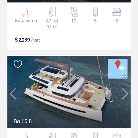
Katamaran
47 fot
10
5
5
14 m
$
2,239
/natt
Bali 5.8