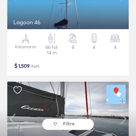
Lagoon 46
Katamaran
46 fot
8
4
4
14 m
$
1,509
/natt
Filtre