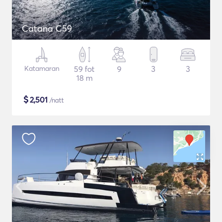
Catana C59
Katamaran
59 fot
9
3
3
18 m
$
2,501
/natt