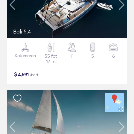
Bali 5.4
Katamaran
55 fot
11
5
6
17 m
$
4,691
/natt