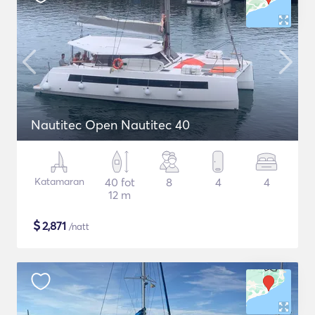
Nautitec Open Nautitec 40
Katamaran
40 fot
8
4
4
12 m
$
2,871
/natt