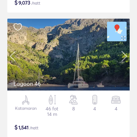
$
9,073
/natt
Lagoon 46
Katamaran
46 fot
8
4
4
14 m
$
1,541
/natt