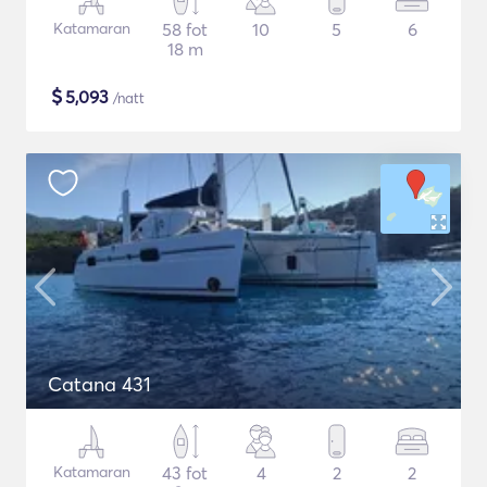
Katamaran
58 fot
10
5
6
18 m
$
5,093
/natt
Catana 431
Katamaran
43 fot
4
2
2