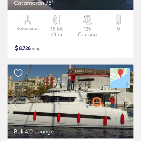
Catamaran 75
Katamaran
75 fot
125
0
23 m
Cruising
$
8,726
/dag
Bali 4.0 Lounge