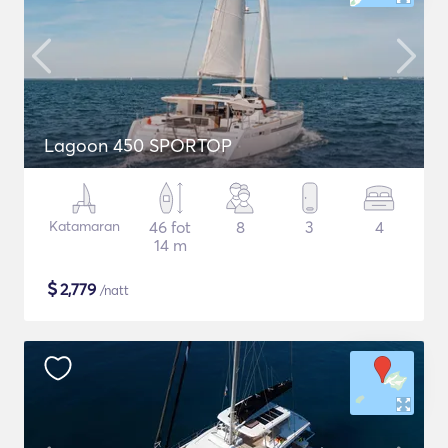
Lagoon 450 SPORTOP
Katamaran
46 fot
8
3
4
14 m
$
2,779
/natt