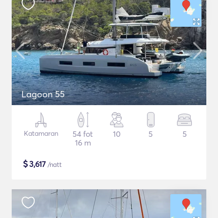
Lagoon 55
Katamaran
54 fot
10
5
5
16 m
$
3,617
/natt