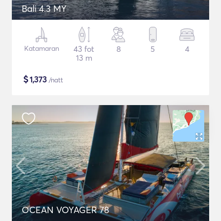
Bali 4.3 MY
Katamaran
43 fot
8
5
4
13 m
$
1,373
/natt
OCEAN VOYAGER 78