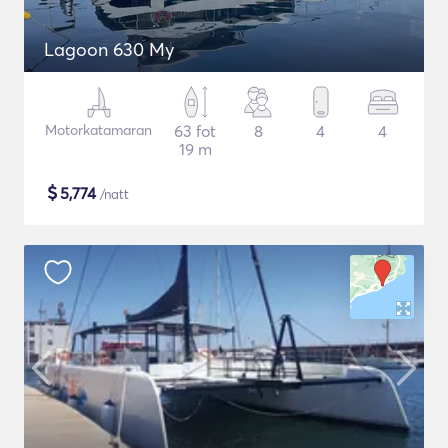
Lagoon 630 My
Motorkatamaran
63 fot
8
4
4
19 m
$
5,774
/natt