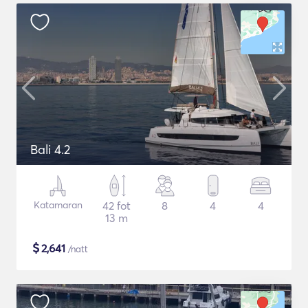
Bali 4.2
Katamaran
42 fot
8
4
4
13 m
$
2,641
/natt