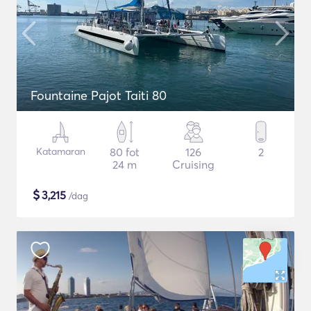
Fountaine Pajot Taiti 80
Katamaran
80 fot
126
2
24 m
Cruising
$
3,215
/dag