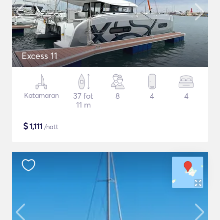
Excess 11
Katamaran
37 fot
8
4
4
11 m
$
1,111
/natt