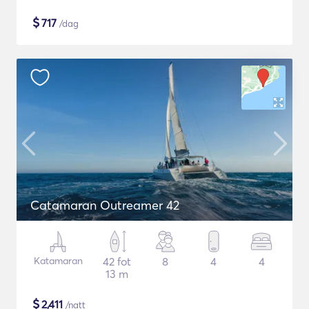
$
717
/dag
Catamaran Outreamer 42
Katamaran
42 fot
8
4
4
13 m
$
2,411
/natt