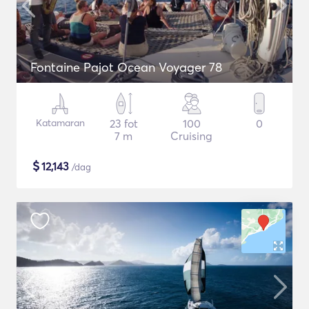
Fontaine Pajot Ocean Voyager 78
Katamaran
23 fot
100
0
7 m
Cruising
$
12,143
/dag