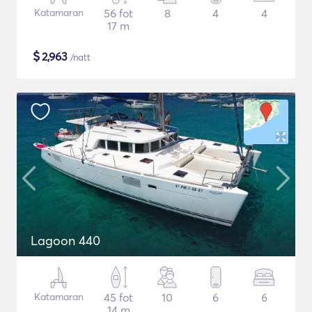
Katamaran
56 fot
8
4
4
17 m
$
2,963
/natt
Lagoon 440
Katamaran
45 fot
10
6
6
14 m