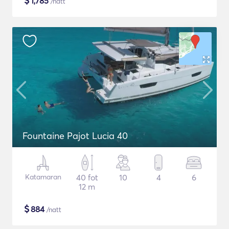
$
1,785
/natt
Fountaine Pajot Lucia 40
Katamaran
40 fot
10
4
6
12 m
$
884
/natt