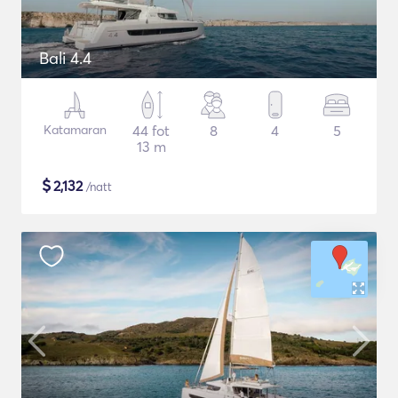
Bali 4.4
Katamaran
44 fot
8
4
5
13 m
$
2,132
/natt