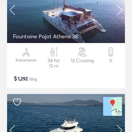
Fountaine Pajot Athena 38
Katamaran
38 fot
12 Cruising
0
12 m
$
1,292
/dag