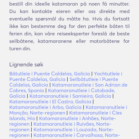
bestill din ideelle katamaran på noen få minutter.
Du kan kontakte eieren eller oss direkte med
eventuelle spørsmål du måtte ha. Hvis du fortsatt
ikke kan bestemme deg for den perfekte båten til
ferien din, kan våre reiseeksperter foreslå de beste
seilbåtene, katamaranene eller motorbåtene for
turen din.
Lignende søk
Båtutleie i Puente Caldelas, Galicia
|
Yachtutleie i
Puente Caldelas, Galicia
|
Seilbåtutleie i Puente
Caldelas, Galicia
|
Katamaranutleie i San Adrian de
Cobres, Spania
|
Katamaranutleie i Cotobade,
Galicia
|
Katamaranutleie i Samieira, Galicia
|
Katamaranutleie i El Castro, Galicia
|
Katamaranutleie i Arbo, Galicia
|
Katamaranutleie i
Monção, Norte-regionen
|
Katamaranutleie i Cíes
Islands, Hio
|
Katamaranutleie i Anhões, Norte-
regionen
|
Katamaranutleie i Ruivães, Norte-
regionen
|
Katamaranutleie i Louzada, Norte-
regionen
|
Katamaranutleie i Carvalhosa, Norte-