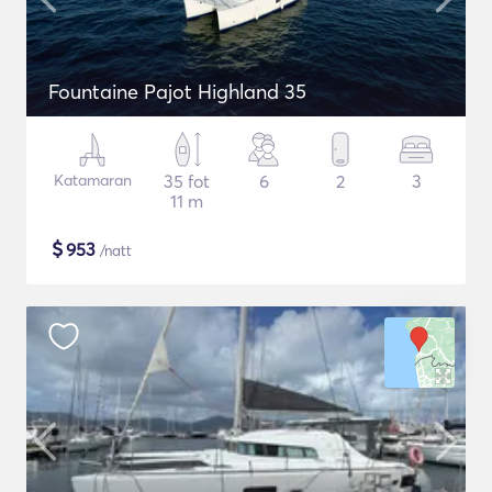
Fountaine Pajot Highland 35
Katamaran
35 fot
6
2
3
11 m
$
953
/natt