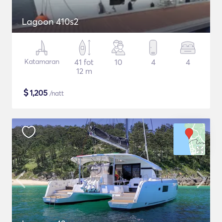
Lagoon 410s2
Katamaran
41 fot
10
4
4
12 m
$
1,205
/natt