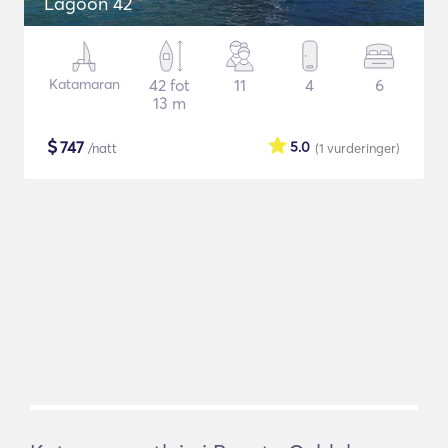
Lagoon 42
Katamaran
42 fot
11
4
6
13 m
$
747
5.0
/natt
(1
vurderinger
)