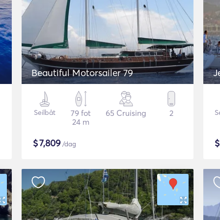
Beautiful Motorsailer 79
J
Seilbåt
79 fot
65 Cruising
2
S
24 m
$
7,809
/dag