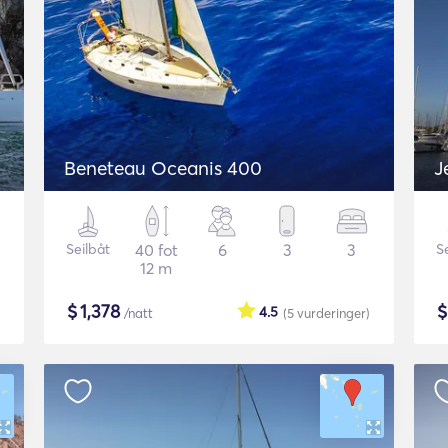
Beneteau Oceanis 400
J
Seilbåt
40 fot
6
3
3
S
12 m
$
1,378
4.5
/natt
(5
vurderinger
)