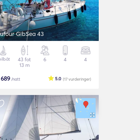
ufour GibSea 43
eilbåt
43 fot
6
4
4
13 m
$
689
5.0
/natt
(17
vurderinger
)