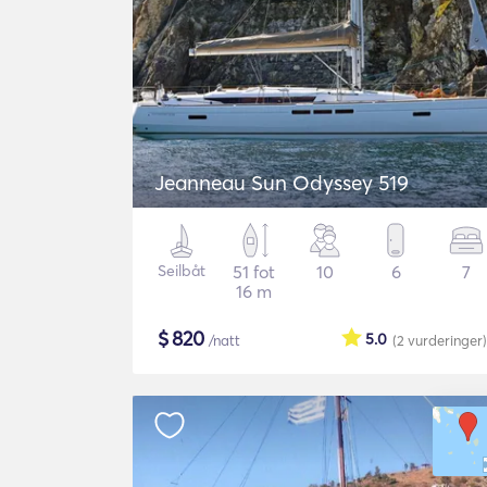
Jeanneau Sun Odyssey 519
Seilbåt
51 fot
10
6
7
16 m
$
820
5.0
/natt
(2
vurderinger
)