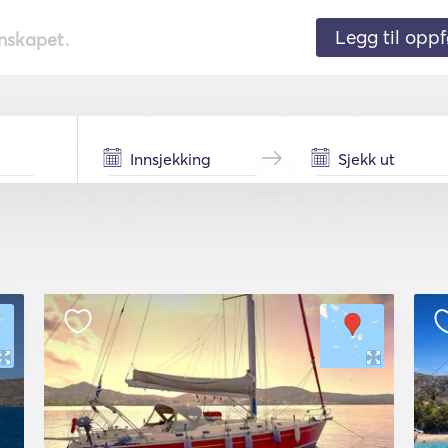
Legg til oppf
nnskapet.