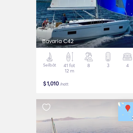
Bavaria C42
Seilbåt
41 fot
8
3
4
12 m
$
1,010
/natt