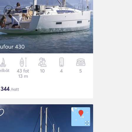
ufour 430
eilbåt
43 fot
10
4
5
13 m
$
344
/natt