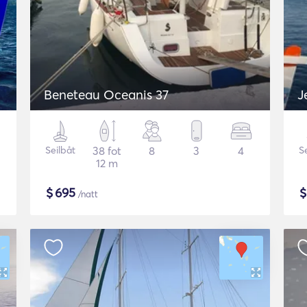
Beneteau Oceanis 37
J
Seilbåt
38 fot
8
3
4
S
12 m
$
695
/natt