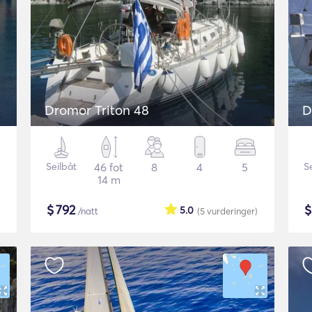
Dromor Triton 48
D
Seilbåt
46 fot
8
4
5
S
14 m
$
792
5.0
/natt
(5
vurderinger
)