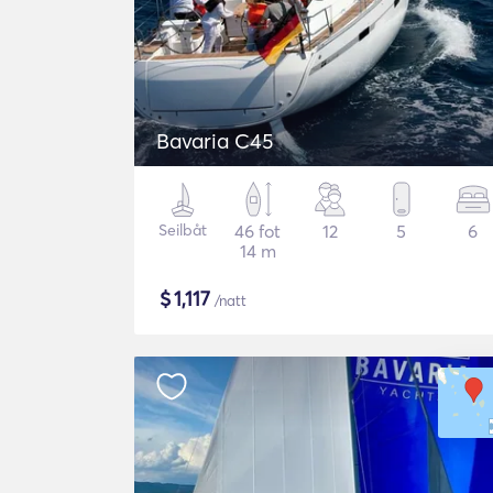
Bavaria C45
Seilbåt
46 fot
12
5
6
14 m
$
1,117
/natt