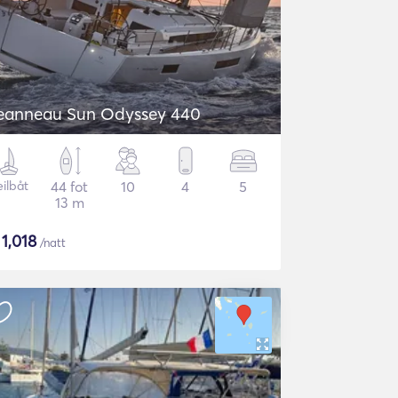
eanneau Sun Odyssey 440
eilbåt
44 fot
10
4
5
13 m
$
1,018
/natt