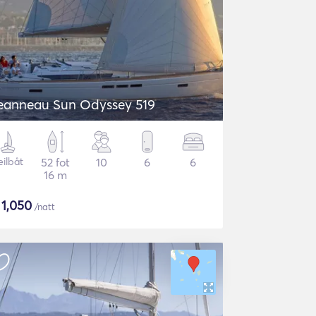
eanneau Sun Odyssey 519
eilbåt
52 fot
10
6
6
16 m
$
1,050
/natt