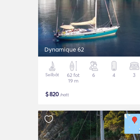
Dynamique 62
Seilbåt
62 fot
6
4
3
19 m
$
820
/natt