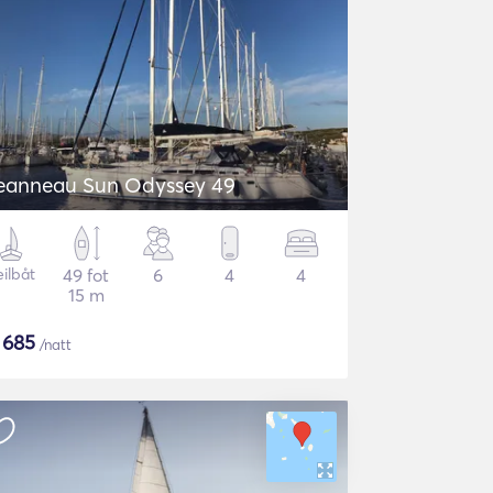
eanneau Sun Odyssey 49
eilbåt
49 fot
6
4
4
15 m
$
685
/natt