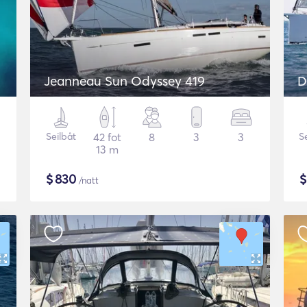
Jeanneau Sun Odyssey 419
D
Seilbåt
42 fot
8
3
3
S
13 m
$
830
/natt