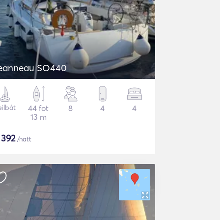
eanneau SO440
eilbåt
44 fot
8
4
4
13 m
$
392
/natt