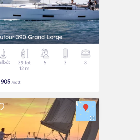
ufour 390 Grand Large
eilbåt
39 fot
6
3
3
12 m
$
905
/natt