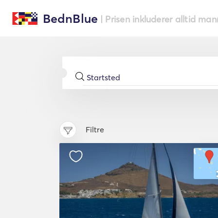
BednBlue
| Prisen inkluderer alltid ma
Filtre