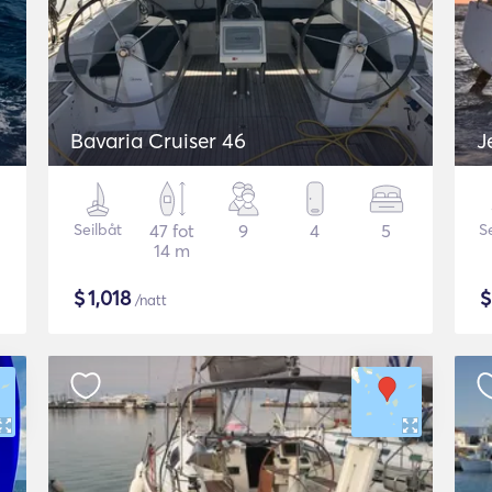
Bavaria Cruiser 46
J
Seilbåt
47 fot
9
4
5
S
14 m
$
1,018
/natt