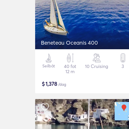
Beneteau Oceanis 400
Seilbåt
40 fot
10 Cruising
3
12 m
$
1,378
/dag