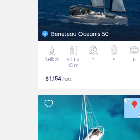
Beneteau Oceanis 50
Seilbåt
50 fot
11
5
6
15 m
$
1,154
/natt