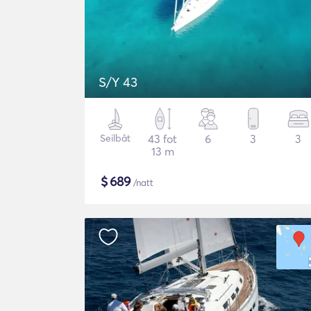
S/Y 43
Seilbåt
43 fot
6
3
3
13 m
$
689
/natt