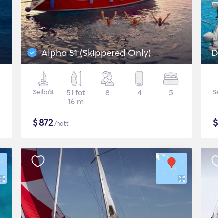
Alpha 51 (Skippered Only)
D
Seilbåt
51 fot
8
4
5
S
16 m
$
872
/natt