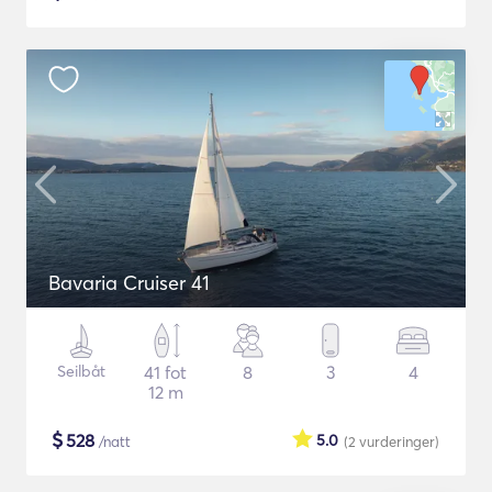
Bavaria Cruiser 41
Seilbåt
41 fot
8
3
4
12 m
$
528
5.0
/natt
(2
vurderinger
)