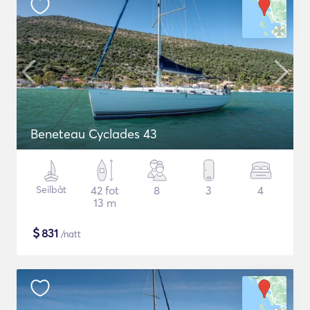
Beneteau Cyclades 43
Seilbåt
42 fot
8
3
4
13 m
$
831
/natt