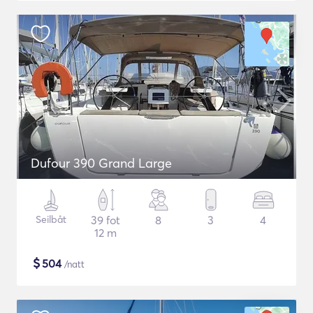
Dufour 390 Grand Large
Seilbåt
39 fot
8
3
4
12 m
$
504
/natt