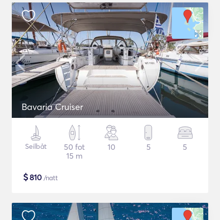
Bavaria Cruiser
Seilbåt
50 fot
10
5
5
15 m
$
810
/natt