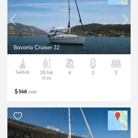
Bavaria Cruiser 32
Seilbåt
35 fot
4
2
3
11 m
$
568
/natt