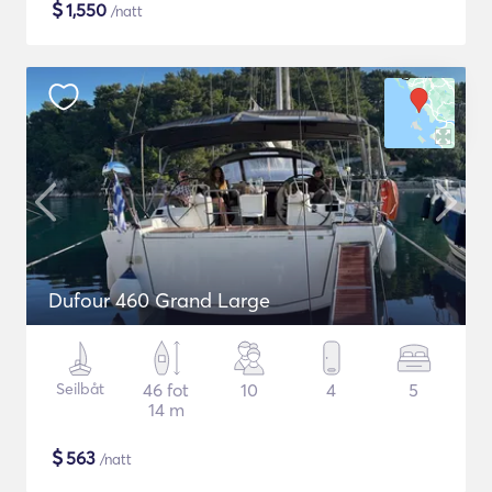
$
1,550
/natt
Dufour 460 Grand Large
Seilbåt
46 fot
10
4
5
14 m
$
563
/natt