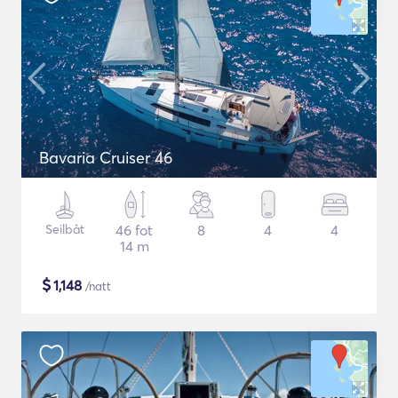
Bavaria Cruiser 46
Seilbåt
46 fot
8
4
4
14 m
$
1,148
/natt