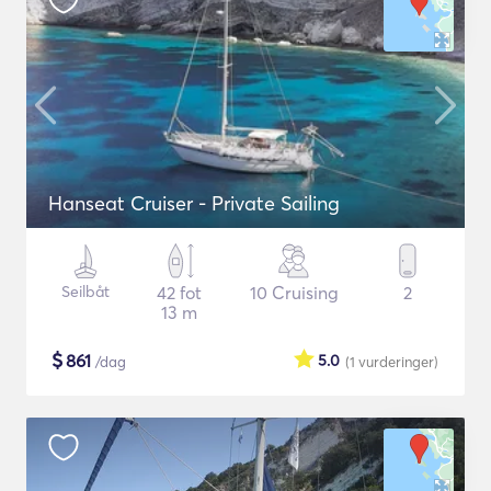
Hanseat Cruiser - Private Sailing
Seilbåt
42 fot
10 Cruising
2
13 m
$
861
5.0
/dag
(1
vurderinger
)