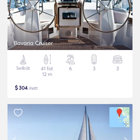
Bavaria Cruiser
Seilbåt
41 fot
6
3
3
12 m
$
304
/natt