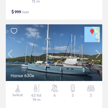
15 m
$
999
/natt
Hanse 630e
Seilbåt
63 fot
6
3
3
19 m