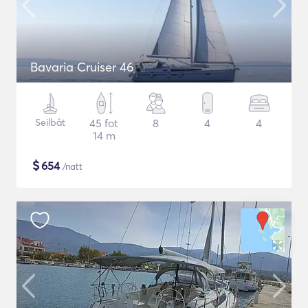
Bavaria Cruiser 46
Seilbåt
45 fot
8
4
4
14 m
$
654
/natt