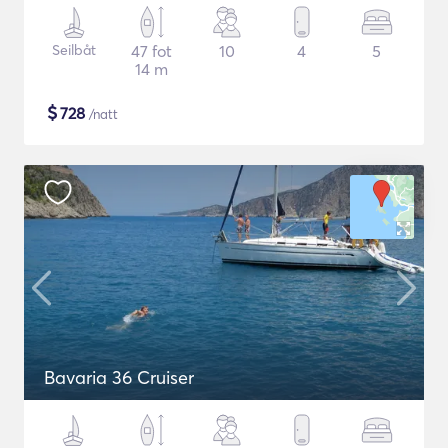
Seilbåt
47 fot
10
4
5
14 m
$
728
/natt
Bavaria 36 Cruiser