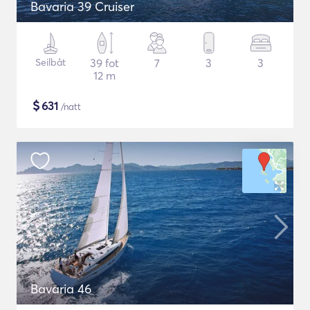
Bavaria 39 Cruiser
Seilbåt
39 fot
7
3
3
12 m
$
631
/natt
Bavaria 46