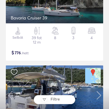
Bavaria Cruiser 39
Seilbåt
39 fot
8
3
4
12 m
$
776
/natt
Filtre