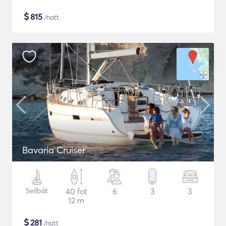
$
815
/natt
Bavaria Cruiser
Seilbåt
40 fot
6
3
3
12 m
$
281
/natt