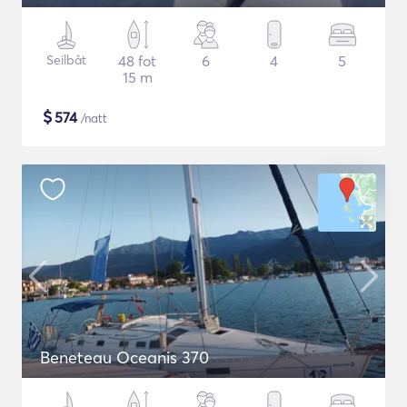
Seilbåt
48 fot
6
4
5
15 m
$
574
/natt
Beneteau Oceanis 370