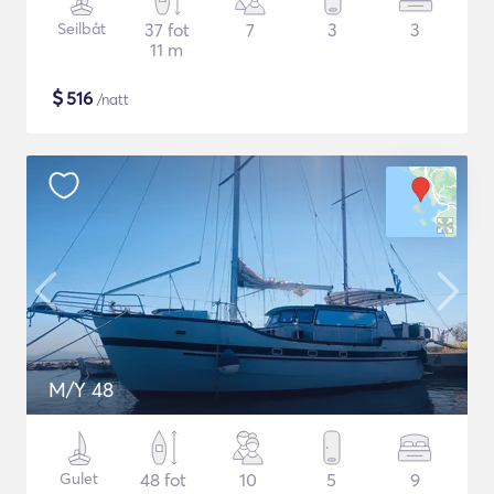
Seilbåt
37 fot
7
3
3
11 m
$
516
/natt
M/Y 48
Gulet
48 fot
10
5
9