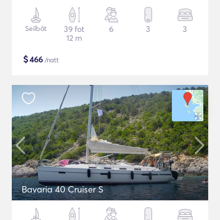
Seilbåt
39 fot
6
3
3
12 m
$
466
/natt
Bavaria 40 Cruiser S