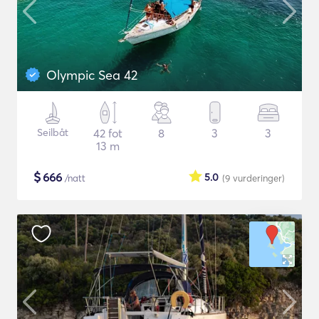
Olympic Sea 42
Seilbåt
42 fot
8
3
3
13 m
$
666
5.0
/natt
(9
vurderinger
)