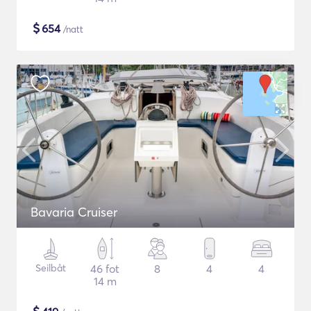
$
654
/natt
Bavaria Cruiser
Seilbåt
46 fot
8
4
4
14 m