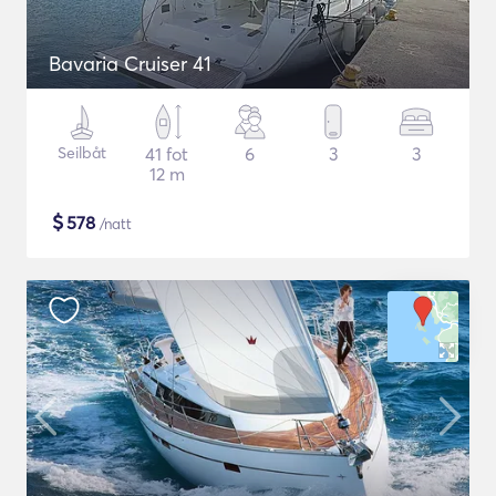
Bavaria Cruiser 41
Seilbåt
41 fot
6
3
3
12 m
$
578
/natt