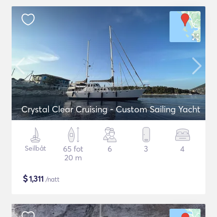
Crystal Clear Cruising - Custom Sailing Yacht
Seilbåt
65 fot
6
3
4
20 m
$
1,311
/natt