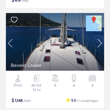
$
419
/natt
Bavaria Cruiser
Sloop
46 fot
8
4
4
14 m
$
1,148
5.0
/natt
(1
vurderinger
)