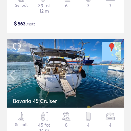
Seilbåt
39 fot
6
3
3
12 m
$
563
/natt
Bavaria 45 Cruiser
Seilbåt
45 fot
8
4
4
14 m