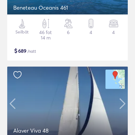
Beneteau Oceanis 461
Seilbåt
46 fot
6
4
4
14 m
$
689
/natt
Alaver Viva 48