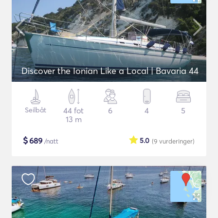
Discover the Ionian Like a Local | Bavaria 44
Seilbåt
44 fot
6
4
5
13 m
$
689
5.0
/natt
(9
vurderinger
)