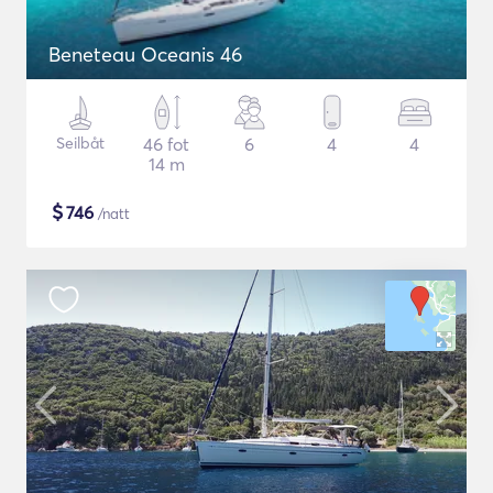
Beneteau Oceanis 46
Seilbåt
46 fot
6
4
4
14 m
$
746
/natt