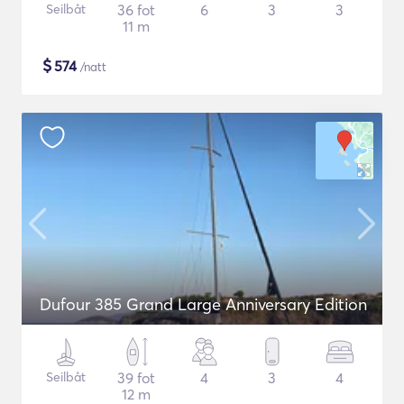
Seilbåt
36 fot
6
3
3
11 m
$
574
/natt
Dufour 385 Grand Large Anniversary Edition
Seilbåt
39 fot
4
3
4
12 m