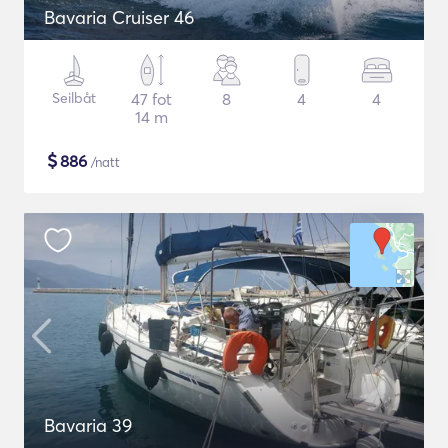
Bavaria Cruiser 46
Seilbåt
47 fot
8
4
4
14 m
$
886
/natt
Bavaria 39