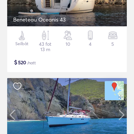
Beneteau Oceanis 43
Seilbåt
43 fot
10
4
5
13 m
$
520
/natt