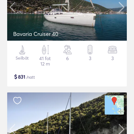
Bavaria Cruiser 40
Seilbåt
41 fot
6
3
3
12 m
$
831
/natt